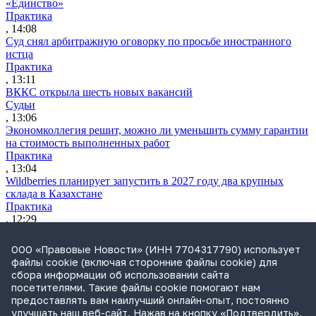
«Единство»
Практика
, 14:08
Суд снял арбитражную оговорку по просьбе иностранного
истца
Практика
, 13:11
ВККС открыла шесть новых вакансий
Судьи
, 13:06
Экономколлегия решит, можно ли уменьшить сумму гарантии
на стоимость выполненных работ
Практика
, 13:04
Wildberries планирует запустить в 2027 году два крупных
склада в Казахстане
Практика
, 12:29
ВС разъяснил, как считать срок для взыскания судебных
расходов
ООО «Правовые Новости» (ИНН 7704317790) использует
Практика
файлы cookie (включая сторонние файлы cookie) для
, 11:12
сбора информации об использовании сайта
Утренний обзор за 4 августа: усиление контроля за сделкам
посетителями. Такие файлы cookie помогают нам
бизнеса и ограничение доступа к банкам через иностранные
предоставлять вам наилучший онлайн-опыт, постоянно
браузеры
улучшать наш веб-сайт. Нажав на кнопку «Подтвердить»,