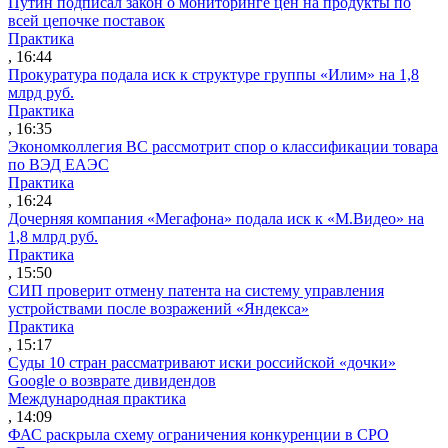
Путин подписал закон о мониторинге цен на продукты по
всей цепочке поставок
Практика
, 16:44
Прокуратура подала иск к структуре группы «Илим» на 1,8
млрд руб.
Практика
, 16:35
Экономколлегия ВС рассмотрит спор о классификации товара
по ВЭД ЕАЭС
Практика
, 16:24
Дочерняя компания «Мегафона» подала иск к «М.Видео» на
1,8 млрд руб.
Практика
, 15:50
СИП проверит отмену патента на систему управления
устройствами после возражений «Яндекса»
Практика
, 15:17
Суды 10 стран рассматривают иски российской «дочки»
Google о возврате дивидендов
Международная практика
, 14:09
ФАС раскрыла схему ограничения конкуренции в СРО