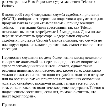
рассмотрением Нью-йоркским судом заявления Telenor к
Farimex.
8 июня 2009 года Федеральная служба судебных приставов
(ФССП) сообщила о завершении подготовки документов для
продажи пакета акций «ВымпелКома», принадлежащих
Telenor, — эти акции были арестованы, так как Telenor
отказалась выплатить требуемые 1,7 млрд долл. Днем позже
первый заместитель директора Федеральной службы
судебных приставов Сергей Сазанов пояснил, что служба не
планирует продавать акции до того, как станет известен итог
кассации.
Переносить слушания по делу более чем на месяц незаконно,
говорит независимый эксперт по юридическим вопросам в
сфере телекоммуникаций Антон Богатов, однако такие
решения принимаются повсеместно, кроме того, формально
можно сослаться на то, что один из судей находится в отпуске
или на больничном: «У приставов нет законных оснований
ждать до сентября с продажей акций, теперь весь вопрос в
том, есть ли какое-то политическое решение держать Telenor в
подвешенном состоянии, если нет, то можно считать, что
пакет будет продан».
Право.ru