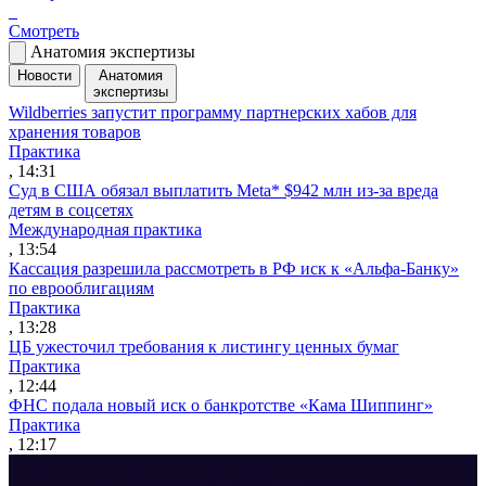
Смотреть
Анатомия экспертизы
Новости
Анатомия
экспертизы
Wildberries запустит программу партнерских хабов для
хранения товаров
Практика
, 14:31
Суд в США обязал выплатить Meta* $942 млн из-за вреда
детям в соцсетях
Международная практика
, 13:54
Кассация разрешила рассмотреть в РФ иск к «Альфа-Банку»
по еврооблигациям
Практика
, 13:28
ЦБ ужесточил требования к листингу ценных бумаг
Практика
, 12:44
ФНС подала новый иск о банкротстве «Кама Шиппинг»
Практика
, 12:17