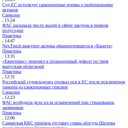
Суд ЕС истолкует санкционные нормы о разблокировке
активов
Санкции
, 15:24
ФАС раскрыла число жалоб в сфере закупок в первом
полугодии
Практика
, 14:47
NexTouch выкупит активы обанкротившегося «Кванта»
Практика
, 13:35
«Евротранс» перешел в полноценный дефолт по трем
выпускам облигаций
Практика
, 12:31
Российский судовладелец отозвал иск к ЕС после исключения
танкера из санкционных списков
Санкции
, 12:23
ФАС возбудила дело из-за ограничений при страховании
заемщиков
Практика
, 12:06
Самарская ККС приняла отставку главы облсуда Шилова