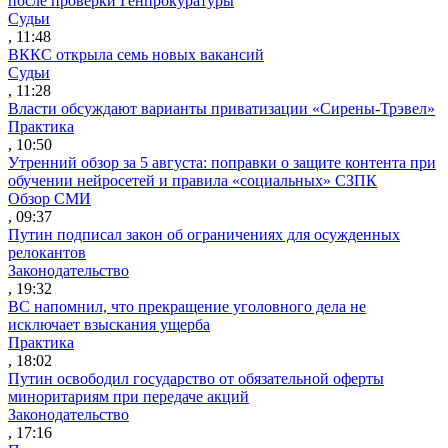
после проверки Генпрокуратуры
Судьи
, 11:48
ВККС открыла семь новых вакансий
Судьи
, 11:28
Власти обсуждают варианты приватизации «Сирены-Трэвел»
Практика
, 10:50
Утренний обзор за 5 августа: поправки о защите контента при
обучении нейросетей и правила «социальных» СЗПК
Обзор СМИ
, 09:37
Путин подписал закон об ограничениях для осужденных
релокантов
Законодательство
, 19:32
ВС напомнил, что прекращение уголовного дела не
исключает взыскания ущерба
Практика
, 18:02
Путин освободил государство от обязательной оферты
миноритариям при передаче акций
Законодательство
, 17:16