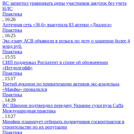
ВС запретил уравнивать цены участников закупок без учета
НДС
Практика
, 16:26
Аптечная сеть «36,6» выкупила 83 аптеки «Диалога»
Практика
, 16:25
Экс-главу АСВ объявили в розыск по делу о хищении более 4
млрд руб.
Практика
, 15:55
СИП поддержал Роспатент в споре об обозначении
«Нетдолгофф»
Практика
, 15:17
Третий аукцион по приватизации активов экс-владельца
«Макфы» провалился
Практика
, 14:29
ВС Швеции подтвердил передачу Украине сухогруза Caffa
Международная практика
, 13:27
Минфин планирует отбирать подрядчиков госконтрактов в
строительстве по их репутации
Практика