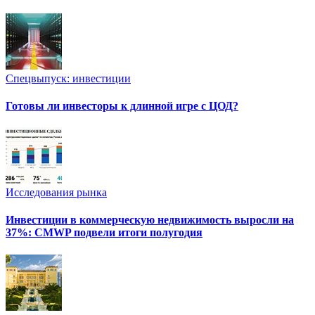
Спецвыпуск: инвестиции
Готовы ли инвесторы к длинной игре с ЦОД?
Исследования рынка
Инвестиции в коммерческую недвижимость выросли на
37%: CMWP подвели итоги полугодия