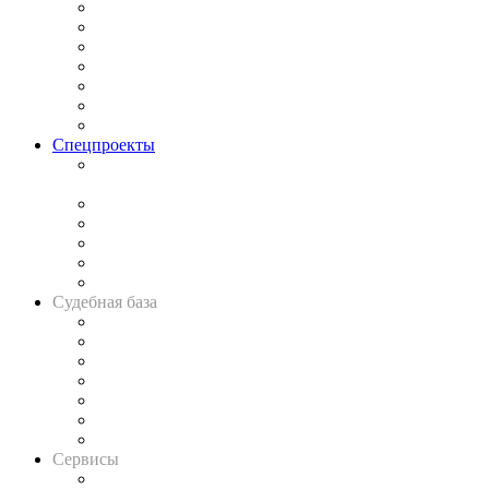
Практика
Законодательство
Процесс
Исследования
Рынок юридических услуг
Юридическое сообщество
Важнейшие правовые темы в прессе
Спецпроекты
Подкаст «В здравом уме
и твёрдой памяти»
Legal Design
Банкротная панорама
Советы для литигаторов
Сговоры на торгах
Авто
Судебная база
Картотека арбитражных дел
Решения арбитражных судов
Календарь рассмотрения арбитражных дел
Досье судей
Информация о судах
RSS лента новостей
Вакансии для юристов
Сервисы
Справочно-правовая система