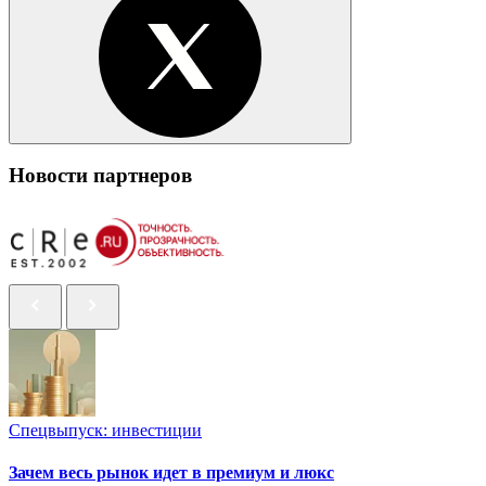
Новости партнеров
Спецвыпуск: инвестиции
Зачем весь рынок идет в премиум и люкс