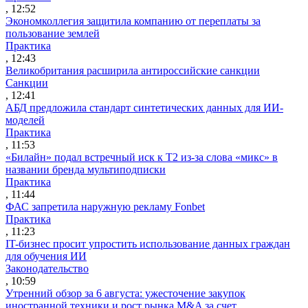
, 12:52
Экономколлегия защитила компанию от переплаты за
пользование землей
Практика
, 12:43
Великобритания расширила антироссийские санкции
Санкции
, 12:41
АБД предложила стандарт синтетических данных для ИИ-
моделей
Практика
, 11:53
«Билайн» подал встречный иск к Т2 из-за слова «микс» в
названии бренда мультиподписки
Практика
, 11:44
ФАС запретила наружную рекламу Fonbet
Практика
, 11:23
IT-бизнес просит упростить использование данных граждан
для обучения ИИ
Законодательство
, 10:59
Утренний обзор за 6 августа: ужесточение закупок
иностранной техники и рост рынка M&A за счет