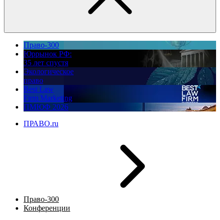
Право-300
Юррынок РФ:
35 лет спустя
Экологическое
право
Best Law
Firm Marketing
ПМЮФ 2026
ПРАВО.ru
Право-300
Конференции