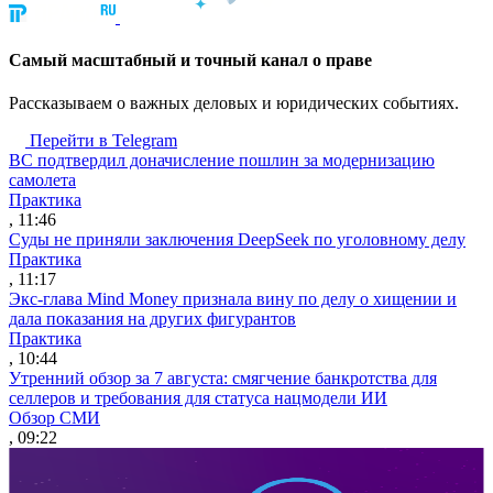
Cамый масштабный и точный канал о праве
Рассказываем о важных деловых и юридических событиях.
Перейти в Telegram
ВС подтвердил доначисление пошлин за модернизацию
самолета
Практика
, 11:46
Суды не приняли заключения DeepSeek по уголовному делу
Практика
, 11:17
Экс-глава Mind Money признала вину по делу о хищении и
дала показания на других фигурантов
Практика
, 10:44
Утренний обзор за 7 августа: смягчение банкротства для
селлеров и требования для статуса нацмодели ИИ
Обзор СМИ
, 09:22