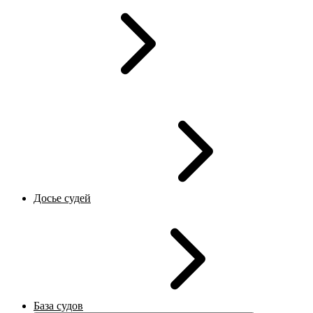
Досье судей
База судов