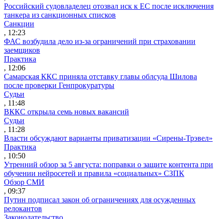
Российский судовладелец отозвал иск к ЕС после исключения
танкера из санкционных списков
Санкции
, 12:23
ФАС возбудила дело из-за ограничений при страховании
заемщиков
Практика
, 12:06
Самарская ККС приняла отставку главы облсуда Шилова
после проверки Генпрокуратуры
Судьи
, 11:48
ВККС открыла семь новых вакансий
Судьи
, 11:28
Власти обсуждают варианты приватизации «Сирены-Трэвел»
Практика
, 10:50
Утренний обзор за 5 августа: поправки о защите контента при
обучении нейросетей и правила «социальных» СЗПК
Обзор СМИ
, 09:37
Путин подписал закон об ограничениях для осужденных
релокантов
Законодательство