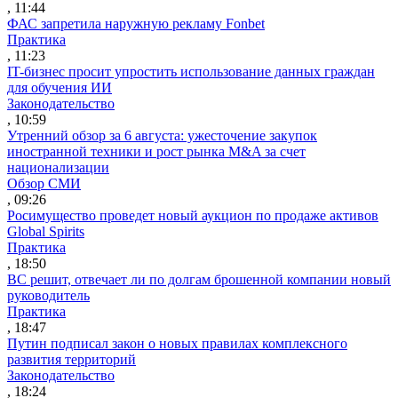
, 11:44
ФАС запретила наружную рекламу Fonbet
Практика
, 11:23
IT-бизнес просит упростить использование данных граждан
для обучения ИИ
Законодательство
, 10:59
Утренний обзор за 6 августа: ужесточение закупок
иностранной техники и рост рынка M&A за счет
национализации
Обзор СМИ
, 09:26
Росимущество проведет новый аукцион по продаже активов
Global Spirits
Практика
, 18:50
ВС решит, отвечает ли по долгам брошенной компании новый
руководитель
Практика
, 18:47
Путин подписал закон о новых правилах комплексного
развития территорий
Законодательство
, 18:24