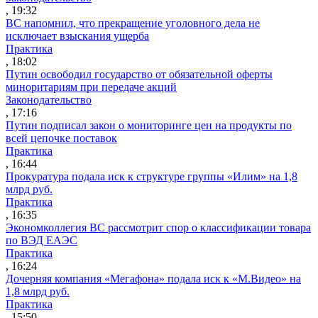
, 19:32
ВС напомнил, что прекращение уголовного дела не
исключает взыскания ущерба
Практика
, 18:02
Путин освободил государство от обязательной оферты
миноритариям при передаче акций
Законодательство
, 17:16
Путин подписал закон о мониторинге цен на продукты по
всей цепочке поставок
Практика
, 16:44
Прокуратура подала иск к структуре группы «Илим» на 1,8
млрд руб.
Практика
, 16:35
Экономколлегия ВС рассмотрит спор о классификации товара
по ВЭД ЕАЭС
Практика
, 16:24
Дочерняя компания «Мегафона» подала иск к «М.Видео» на
1,8 млрд руб.
Практика
, 15:50