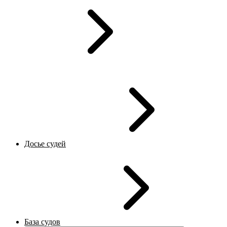
Досье судей
База судов