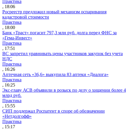
Практика
, 18:06
Росреестр предложил новый механизм оспаривания
кадастровой стоимости
Практика
, 18:00
Банк «Траст» погасит 797,3 млн руб. долга перед ФНС за
«Гема-Инвест»
Практика
, 17:51
ВС запретил уравнивать цены участников закупок без учета
НДС
Практика
, 16:26
Аптечная сеть «36,6» выкупила 83 аптеки «Диалога»
Практика
, 16:25
Экс-главу АСВ объявили в розыск по делу о хищении более 4
млрд руб.
Практика
, 15:55
СИП поддержал Роспатент в споре об обозначении
«Нетдолгофф»
Практика
, 15:17