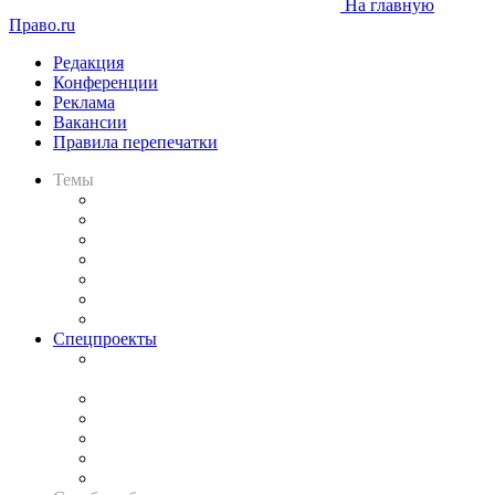
На главную
Право.ru
Редакция
Конференции
Реклама
Вакансии
Правила перепечатки
Темы
Практика
Законодательство
Процесс
Исследования
Рынок юридических услуг
Юридическое сообщество
Важнейшие правовые темы в прессе
Спецпроекты
Подкаст «В здравом уме
и твёрдой памяти»
Legal Design
Банкротная панорама
Советы для литигаторов
Сговоры на торгах
Авто