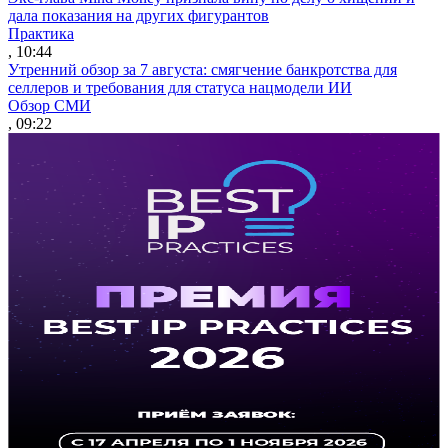
дала показания на других фигурантов
Практика
, 10:44
Утренний обзор за 7 августа: смягчение банкротства для
селлеров и требования для статуса нацмодели ИИ
Обзор СМИ
, 09:22