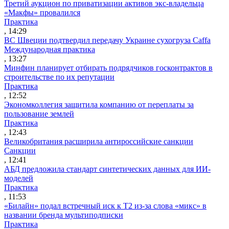
Третий аукцион по приватизации активов экс-владельца
«Макфы» провалился
Практика
, 14:29
ВС Швеции подтвердил передачу Украине сухогруза Caffa
Международная практика
, 13:27
Минфин планирует отбирать подрядчиков госконтрактов в
строительстве по их репутации
Практика
, 12:52
Экономколлегия защитила компанию от переплаты за
пользование землей
Практика
, 12:43
Великобритания расширила антироссийские санкции
Санкции
, 12:41
АБД предложила стандарт синтетических данных для ИИ-
моделей
Практика
, 11:53
«Билайн» подал встречный иск к Т2 из-за слова «микс» в
названии бренда мультиподписки
Практика