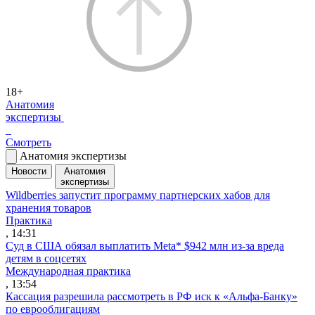
18+
Анатомия
экспертизы
Смотреть
Анатомия экспертизы
Новости
Анатомия
экспертизы
Wildberries запустит программу партнерских хабов для
хранения товаров
Практика
, 14:31
Суд в США обязал выплатить Meta* $942 млн из-за вреда
детям в соцсетях
Международная практика
, 13:54
Кассация разрешила рассмотреть в РФ иск к «Альфа-Банку»
по еврооблигациям