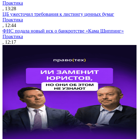
Практика
, 13:28
ЦБ ужесточил требования к листингу ценных бумаг
Практика
, 12:44
ФНС подала новый иск о банкротстве «Кама Шиппинг»
Практика
, 12:17