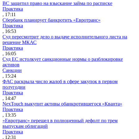
ВС защитил право на взыскание займа по расписке
Практика
, 17:11
Сбербанк планирует банкротить «Евротранс»
Практика
, 16:53
Суд пересмотрит дело о выдаче исполнительного листа на
решение МКАС
Практика
, 16:05
Суд ЕС истолкует санкционные нормы о разблокировке
активов
Санкции
, 15:24
ФАС раскрыла число жалоб в сфере закупок в первом
полугодии
Практика
, 14:47
NexTouch выкупит активы обанкротившегося «Кванта»
Практика
, 13:35
«Евротранс» перешел в полноценный дефолт по трем
выпускам облигаций
Практика
, 12:31