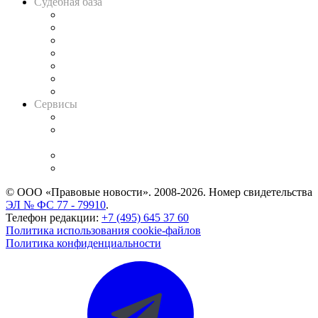
Судебная база
Картотека арбитражных дел
Решения арбитражных судов
Календарь рассмотрения арбитражных дел
Досье судей
Информация о судах
RSS лента новостей
Вакансии для юристов
Сервисы
Справочно-правовая система
Casebook: мониторинг дел
и компаний
Caselook: поиск и анализ практики
CASE.ONE: управление юридической службой
© ООО «Правовые новости». 2008-2026.
Номер свидетельства
ЭЛ № ФС 77 - 79910
.
Телефон редакции:
+7 (495) 645 37 60
Политика использования cookie-файлов
Политика конфиденциальности