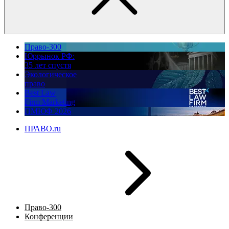
Право-300
Юррынок РФ:
35 лет спустя
Экологическое
право
Best Law
Firm Marketing
ПМЮФ 2026
ПРАВО.ru
Право-300
Конференции