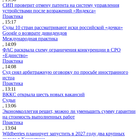
СИП проверит отмену патента на систему управления
устройствами после возражений «Яндекса»
Практика
, 15:17
Суды 10 стран рассматривают иски российской «дочки»
Google о возврате дивидендов
Международная практика
, 14:09
ФАС раскрыла схему ограничения конкуренции в СРО
«Единство»
Практика
, 14:08
Суд снял арбитражную оговорку по просьбе иностранного
истца
Практика
, 13:11
ВККС открыла шесть новых вакансий
Судьи
, 13:06
Экономколлегия решит, можно ли уменьшить сумму гарантии
на стоимость выполненных работ
Практика
, 13:04
Wildberries планирует запустить в 2027 году два крупных