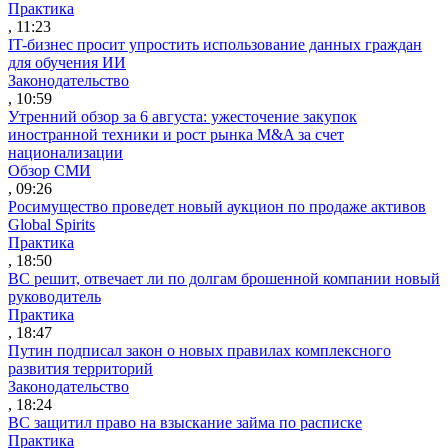
Практика
, 11:23
IT-бизнес просит упростить использование данных граждан
для обучения ИИ
Законодательство
, 10:59
Утренний обзор за 6 августа: ужесточение закупок
иностранной техники и рост рынка M&A за счет
национализации
Обзор СМИ
, 09:26
Росимущество проведет новый аукцион по продаже активов
Global Spirits
Практика
, 18:50
ВС решит, отвечает ли по долгам брошенной компании новый
руководитель
Практика
, 18:47
Путин подписал закон о новых правилах комплексного
развития территорий
Законодательство
, 18:24
ВС защитил право на взыскание займа по расписке
Практика