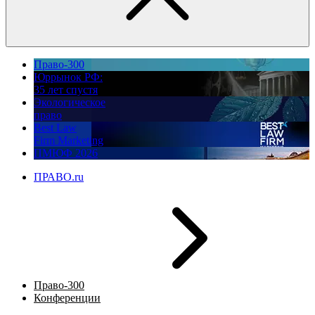
Право-300
Юррынок РФ:
35 лет спустя
Экологическое
право
Best Law
Firm Marketing
ПМЮФ 2026
ПРАВО.ru
Право-300
Конференции