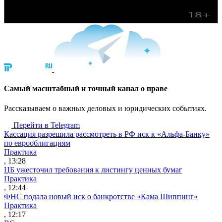
Cамый масштабный и точный канал о праве
Рассказываем о важных деловых и юридических событиях.
Перейти в Telegram
Кассация разрешила рассмотреть в РФ иск к «Альфа-Банку»
по еврооблигациям
Практика
, 13:28
ЦБ ужесточил требования к листингу ценных бумаг
Практика
, 12:44
ФНС подала новый иск о банкротстве «Кама Шиппинг»
Практика
, 12:17