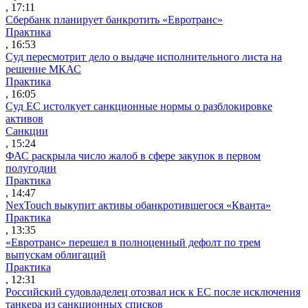
, 17:11
Сбербанк планирует банкротить «Евротранс»
Практика
, 16:53
Суд пересмотрит дело о выдаче исполнительного листа на
решение МКАС
Практика
, 16:05
Суд ЕС истолкует санкционные нормы о разблокировке
активов
Санкции
, 15:24
ФАС раскрыла число жалоб в сфере закупок в первом
полугодии
Практика
, 14:47
NexTouch выкупит активы обанкротившегося «Кванта»
Практика
, 13:35
«Евротранс» перешел в полноценный дефолт по трем
выпускам облигаций
Практика
, 12:31
Российский судовладелец отозвал иск к ЕС после исключения
танкера из санкционных списков