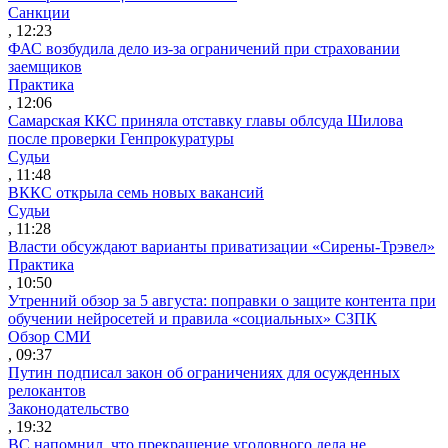
Санкции
, 12:23
ФАС возбудила дело из-за ограничений при страховании
заемщиков
Практика
, 12:06
Самарская ККС приняла отставку главы облсуда Шилова
после проверки Генпрокуратуры
Судьи
, 11:48
ВККС открыла семь новых вакансий
Судьи
, 11:28
Власти обсуждают варианты приватизации «Сирены-Трэвел»
Практика
, 10:50
Утренний обзор за 5 августа: поправки о защите контента при
обучении нейросетей и правила «социальных» СЗПК
Обзор СМИ
, 09:37
Путин подписал закон об ограничениях для осужденных
релокантов
Законодательство
, 19:32
ВС напомнил, что прекращение уголовного дела не