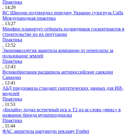
Практика
, 14:29
ВС Швеции подтвердил передачу Украине сухогруза Caffa
Международная практика
, 13:27
Минфин планирует отбирать подрядчиков госконтрактов в
строительстве по их репутации
Практика
, 12:52
Экономколлегия защитила компанию от переплаты за
пользование землей
Практика
, 12:43
Великобритания расширила антироссийские санкции
Санкции
, 12:41
АБД предложила стандарт синтетических данных для ИИ-
моделей
Практика
, 11:53
«Билайн» подал встречный иск к Т2 из-за слова «микс» в
названии бренда мультиподписки
Практика
, 11:44
ФАС запретила наружную рекламу Fonbet