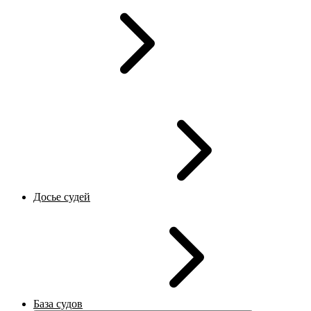
Досье судей
База судов