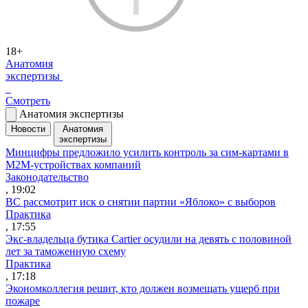
18+
Анатомия
экспертизы
Смотреть
Анатомия экспертизы
Новости
Анатомия
экспертизы
Минцифры предложило усилить контроль за сим-картами в
M2M-устройствах компаний
Законодательство
, 19:02
ВС рассмотрит иск о снятии партии «Яблоко» с выборов
Практика
, 17:55
Экс-владельца бутика Cartier осудили на девять с половиной
лет за таможенную схему
Практика
, 17:18
Экономколлегия решит, кто должен возмещать ущерб при
пожаре