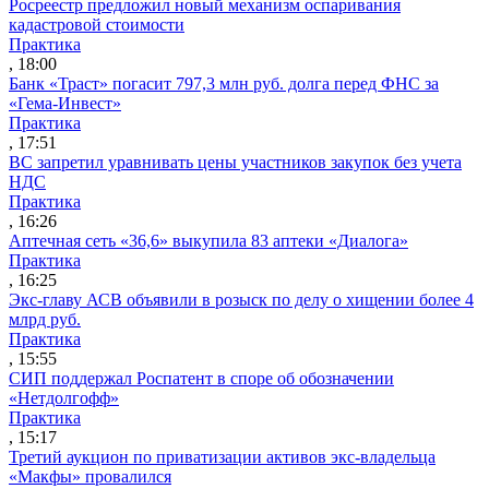
Росреестр предложил новый механизм оспаривания
кадастровой стоимости
Практика
, 18:00
Банк «Траст» погасит 797,3 млн руб. долга перед ФНС за
«Гема-Инвест»
Практика
, 17:51
ВС запретил уравнивать цены участников закупок без учета
НДС
Практика
, 16:26
Аптечная сеть «36,6» выкупила 83 аптеки «Диалога»
Практика
, 16:25
Экс-главу АСВ объявили в розыск по делу о хищении более 4
млрд руб.
Практика
, 15:55
СИП поддержал Роспатент в споре об обозначении
«Нетдолгофф»
Практика
, 15:17
Третий аукцион по приватизации активов экс-владельца
«Макфы» провалился