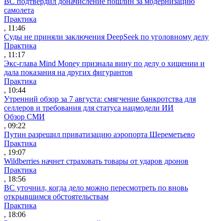
ВС подтвердил доначисление пошлин за модернизацию
самолета
Практика
, 11:46
Суды не приняли заключения DeepSeek по уголовному делу
Практика
, 11:17
Экс-глава Mind Money признала вину по делу о хищении и
дала показания на других фигурантов
Практика
, 10:44
Утренний обзор за 7 августа: смягчение банкротства для
селлеров и требования для статуса нацмодели ИИ
Обзор СМИ
, 09:22
Путин разрешил приватизацию аэропорта Шереметьево
Практика
, 19:07
Wildberries начнет страховать товары от ударов дронов
Практика
, 18:56
ВС уточнил, когда дело можно пересмотреть по вновь
открывшимся обстоятельствам
Практика
, 18:06