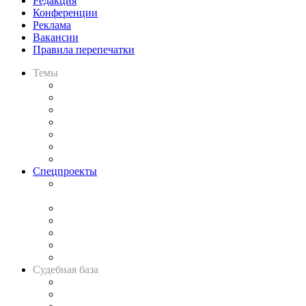
Редакция
Конференции
Реклама
Вакансии
Правила перепечатки
Темы
Практика
Законодательство
Процесс
Исследования
Рынок юридических услуг
Юридическое сообщество
Важнейшие правовые темы в прессе
Спецпроекты
Подкаст «В здравом уме
и твёрдой памяти»
Legal Design
Банкротная панорама
Советы для литигаторов
Сговоры на торгах
Авто
Судебная база
Картотека арбитражных дел
Решения арбитражных судов