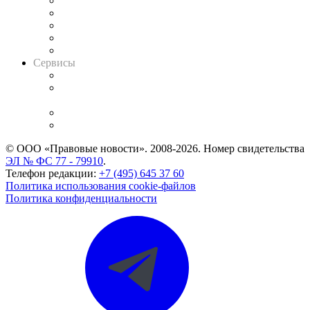
Календарь рассмотрения арбитражных дел
Досье судей
Информация о судах
RSS лента новостей
Вакансии для юристов
Сервисы
Справочно-правовая система
Casebook: мониторинг дел
и компаний
Caselook: поиск и анализ практики
CASE.ONE: управление юридической службой
© ООО «Правовые новости». 2008-2026.
Номер свидетельства
ЭЛ № ФС 77 - 79910
.
Телефон редакции:
+7 (495) 645 37 60
Политика использования cookie-файлов
Политика конфиденциальности