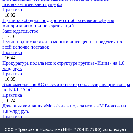
исключает взыскания ущерба
Практика
, 18:02
Путин освободил государство от обязательной оферты
миноритариям при передаче акций
Законодательство
, 17:16
Путин подписал закон о мониторинге цен на продукты по
всей цепочке поставок
Практика
, 16:44
Прокуратура подала иск к структуре группы «Илим» на 1,8
млрд руб.
Практика
, 16:35
Экономколлегия ВС рассмотрит спор о классификации товара
по ВЭД ЕАЭС
Практика
, 16:24
Дочерняя компания «Мегафона» подала иск к «М.Видео» на
1,8 млрд руб.
Практика
, 15:50
СИП проверит отмену патента на систему управления
ООО «Правовые Новости» (ИНН 7704317790) использует
устройствами после возражений «Яндекса»