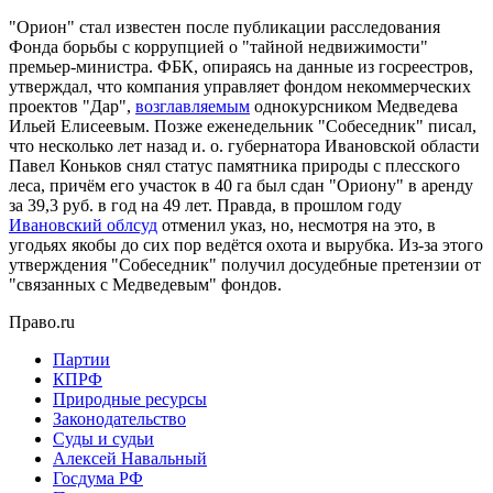
"Орион" стал известен после публикации расследования
Фонда борьбы с коррупцией о "тайной недвижимости"
премьер-министра. ФБК, опираясь на данные из госреестров,
утверждал, что компания управляет фондом некоммерческих
проектов "Дар",
возглавляемым
однокурсником Медведева
Ильей Елисеевым. Позже еженедельник "Собеседник" писал,
что несколько лет назад и. о. губернатора Ивановской области
Павел Коньков снял статус памятника природы с плесского
леса, причём его участок в 40 га был сдан "Ориону" в аренду
за 39,3 руб. в год на 49 лет. Правда, в прошлом году
Ивановский облсуд
отменил указ, но, несмотря на это, в
угодьях якобы до сих пор ведётся охота и вырубка. Из-за этого
утверждения "Собеседник" получил досудебные претензии от
"связанных с Медведевым" фондов.
Право.ru
Партии
КПРФ
Природные ресурсы
Законодательство
Суды и судьи
Алексей Навальный
Госдума РФ