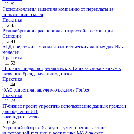
, 12:52
Экономколлегия защитила компанию от переплаты за
пользование землей
Практика
, 12:43
Великобритания расширила антироссийские санкции
Санкции
, 12:41
АБД предложила стандарт синтетических данных для ИИ-
моделей
Практика
, 11:53
«Билайн» подал встречный иск к Т2 из-за слова «микс» в
названии бренда мультиподписки
Практика
, 11:44
ФАС запретила наружную рекламу Fonbet
Практика
, 11:23
IT-бизнес просит упростить использование данных граждан
для обучения ИИ
Законодательство
, 10:59
Утренний обзор за 6 августа: ужесточение закупок
иностранной техники и рост рынка M&A за счет