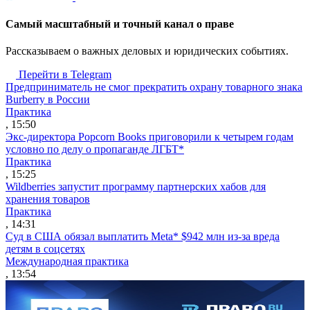
Cамый масштабный и точный канал о праве
Рассказываем о важных деловых и юридических событиях.
Перейти в Telegram
Предприниматель не смог прекратить охрану товарного знака
Burberry в России
Практика
, 15:50
Экс-директора Popcorn Books приговорили к четырем годам
условно по делу о пропаганде ЛГБТ*
Практика
, 15:25
Wildberries запустит программу партнерских хабов для
хранения товаров
Практика
, 14:31
Суд в США обязал выплатить Meta* $942 млн из-за вреда
детям в соцсетях
Международная практика
, 13:54