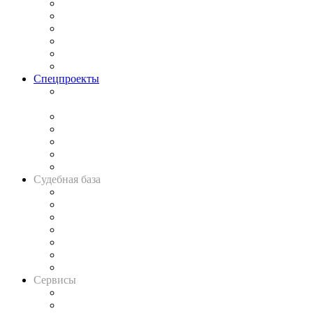
Законодательство
Процесс
Исследования
Рынок юридических услуг
Юридическое сообщество
Важнейшие правовые темы в прессе
Спецпроекты
Подкаст «В здравом уме
и твёрдой памяти»
Legal Design
Банкротная панорама
Советы для литигаторов
Сговоры на торгах
Авто
Судебная база
Картотека арбитражных дел
Решения арбитражных судов
Календарь рассмотрения арбитражных дел
Досье судей
Информация о судах
RSS лента новостей
Вакансии для юристов
Сервисы
Справочно-правовая система
Casebook: мониторинг дел