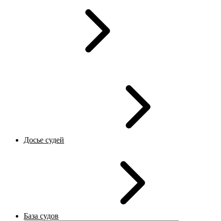
Досье судей
База судов