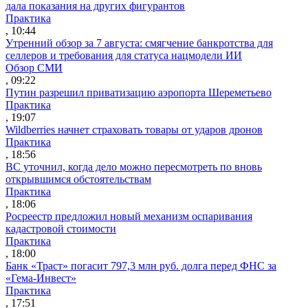
дала показания на других фигурантов
Практика
, 10:44
Утренний обзор за 7 августа: смягчение банкротства для
селлеров и требования для статуса нацмодели ИИ
Обзор СМИ
, 09:22
Путин разрешил приватизацию аэропорта Шереметьево
Практика
, 19:07
Wildberries начнет страховать товары от ударов дронов
Практика
, 18:56
ВС уточнил, когда дело можно пересмотреть по вновь
открывшимся обстоятельствам
Практика
, 18:06
Росреестр предложил новый механизм оспаривания
кадастровой стоимости
Практика
, 18:00
Банк «Траст» погасит 797,3 млн руб. долга перед ФНС за
«Гема-Инвест»
Практика
, 17:51