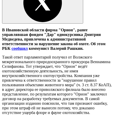
В Ивановской области фирма "Орион", ранее
управлявшая фондом "Дар" однокурсника Дмитрия
Медведева, привлечена к административной
ответственности за нарушение закона об охоте. Об этом
РБК
сообщил
коммунист Валерий Рашкин.
Такой ответ парламентарий получил от Волжского
межрегионального природоохранного прокурора Вениамина
Селифанова. Тот утверждает, что "Орион" ведёт
охотохозяйственную деятельность, не имея
внутрихозяйственного охотоустройства. Компания уже
привлечена к ответственности за "нарушение правил
пользования объектами животного мира" (ч. 3 ст. 8.37 КоАП),
в адрес директора ее приволжского филиала было внесено
представление, по результатам которого "Орион" заключил
договор на разработку требуемых документов. В самой
организации изданию пояснили, что там признают ошибку,
при этом штраф ей не вынесен потому, что доказано
отсутствие ущерба флоре и фауне охотохозяйства.