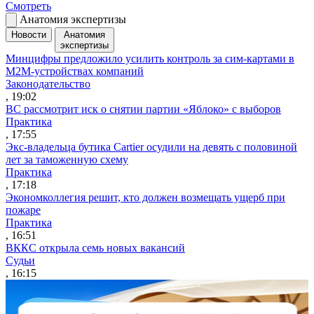
Смотреть
Анатомия экспертизы
Новости
Анатомия
экспертизы
Минцифры предложило усилить контроль за сим-картами в
M2M-устройствах компаний
Законодательство
, 19:02
ВС рассмотрит иск о снятии партии «Яблоко» с выборов
Практика
, 17:55
Экс-владельца бутика Cartier осудили на девять с половиной
лет за таможенную схему
Практика
, 17:18
Экономколлегия решит, кто должен возмещать ущерб при
пожаре
Практика
, 16:51
ВККС открыла семь новых вакансий
Судьи
, 16:15