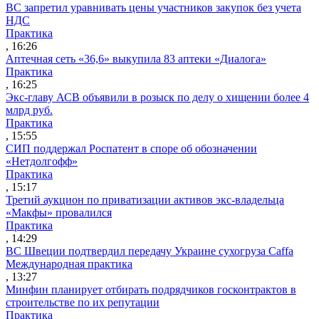
ВС запретил уравнивать цены участников закупок без учета
НДС
Практика
, 16:26
Аптечная сеть «36,6» выкупила 83 аптеки «Диалога»
Практика
, 16:25
Экс-главу АСВ объявили в розыск по делу о хищении более 4
млрд руб.
Практика
, 15:55
СИП поддержал Роспатент в споре об обозначении
«Нетдолгофф»
Практика
, 15:17
Третий аукцион по приватизации активов экс-владельца
«Макфы» провалился
Практика
, 14:29
ВС Швеции подтвердил передачу Украине сухогруза Caffa
Международная практика
, 13:27
Минфин планирует отбирать подрядчиков госконтрактов в
строительстве по их репутации
Практика