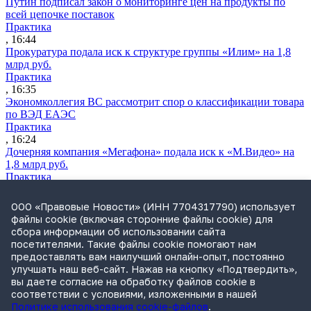
Путин подписал закон о мониторинге цен на продукты по
всей цепочке поставок
Практика
, 16:44
Прокуратура подала иск к структуре группы «Илим» на 1,8
млрд руб.
Практика
, 16:35
Экономколлегия ВС рассмотрит спор о классификации товара
по ВЭД ЕАЭС
Практика
, 16:24
Дочерняя компания «Мегафона» подала иск к «М.Видео» на
1,8 млрд руб.
Практика
, 15:50
СИП проверит отмену патента на систему управления
ООО «Правовые Новости» (ИНН 7704317790) использует
устройствами после возражений «Яндекса»
файлы cookie (включая сторонние файлы cookie) для
Практика
сбора информации об использовании сайта
, 15:17
посетителями. Такие файлы cookie помогают нам
Суды 10 стран рассматривают иски российской «дочки»
предоставлять вам наилучший онлайн-опыт, постоянно
Google о возврате дивидендов
улучшать наш веб-сайт. Нажав на кнопку «Подтвердить»,
Международная практика
вы даете согласие на обработку файлов cookie в
, 14:09
соответствии с условиями, изложенными в нашей
Политике использования cookie-файлов
.