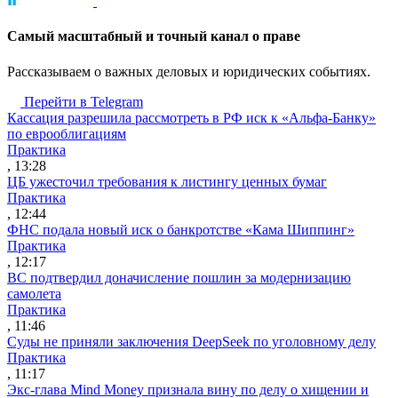
Cамый масштабный и точный канал о праве
Рассказываем о важных деловых и юридических событиях.
Перейти в Telegram
Кассация разрешила рассмотреть в РФ иск к «Альфа-Банку»
по еврооблигациям
Практика
, 13:28
ЦБ ужесточил требования к листингу ценных бумаг
Практика
, 12:44
ФНС подала новый иск о банкротстве «Кама Шиппинг»
Практика
, 12:17
ВС подтвердил доначисление пошлин за модернизацию
самолета
Практика
, 11:46
Суды не приняли заключения DeepSeek по уголовному делу
Практика
, 11:17
Экс-глава Mind Money признала вину по делу о хищении и