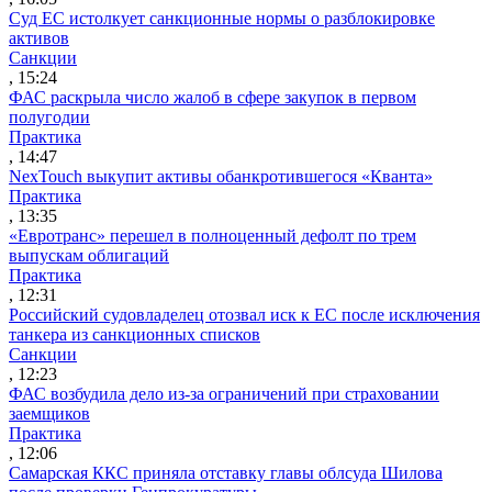
Суд ЕС истолкует санкционные нормы о разблокировке
активов
Санкции
, 15:24
ФАС раскрыла число жалоб в сфере закупок в первом
полугодии
Практика
, 14:47
NexTouch выкупит активы обанкротившегося «Кванта»
Практика
, 13:35
«Евротранс» перешел в полноценный дефолт по трем
выпускам облигаций
Практика
, 12:31
Российский судовладелец отозвал иск к ЕС после исключения
танкера из санкционных списков
Санкции
, 12:23
ФАС возбудила дело из-за ограничений при страховании
заемщиков
Практика
, 12:06
Самарская ККС приняла отставку главы облсуда Шилова