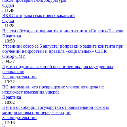
после проверки Генпрокуратуры
Судьи
, 11:48
ВККС открыла семь новых вакансий
Судьи
, 11:28
Власти обсуждают варианты приватизации «Сирены-Трэвел»
Практика
, 10:50
Утренний обзор за 5 августа: поправки о защите контента при
обучении нейросетей и правила «социальных» СЗПК
Обзор СМИ
, 09:37
Путин подписал закон об ограничениях для осужденных
релокантов
Законодательство
, 19:32
ВС напомнил, что прекращение уголовного дела не
исключает взыскания ущерба
Практика
, 18:02
Путин освободил государство от обязательной оферты
миноритариям при передаче акций
Законодательство
, 17:16