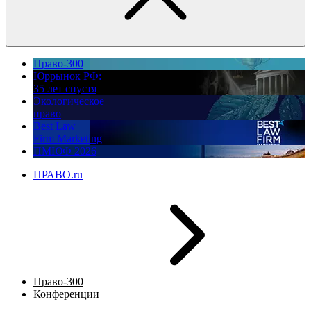
Право-300
Юррынок РФ:
35 лет спустя
Экологическое
право
Best Law
Firm Marketing
ПМЮФ 2026
ПРАВО.ru
Право-300
Конференции