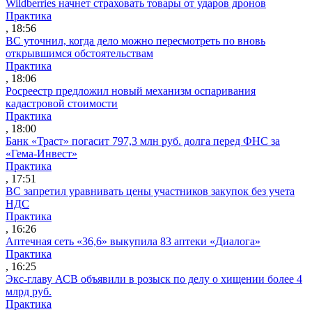
Wildberries начнет страховать товары от ударов дронов
Практика
, 18:56
ВС уточнил, когда дело можно пересмотреть по вновь
открывшимся обстоятельствам
Практика
, 18:06
Росреестр предложил новый механизм оспаривания
кадастровой стоимости
Практика
, 18:00
Банк «Траст» погасит 797,3 млн руб. долга перед ФНС за
«Гема-Инвест»
Практика
, 17:51
ВС запретил уравнивать цены участников закупок без учета
НДС
Практика
, 16:26
Аптечная сеть «36,6» выкупила 83 аптеки «Диалога»
Практика
, 16:25
Экс-главу АСВ объявили в розыск по делу о хищении более 4
млрд руб.
Практика