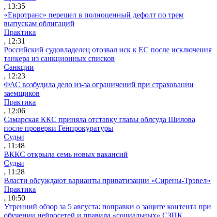
, 13:35
«Евротранс» перешел в полноценный дефолт по трем
выпускам облигаций
Практика
, 12:31
Российский судовладелец отозвал иск к ЕС после исключения
танкера из санкционных списков
Санкции
, 12:23
ФАС возбудила дело из-за ограничений при страховании
заемщиков
Практика
, 12:06
Самарская ККС приняла отставку главы облсуда Шилова
после проверки Генпрокуратуры
Судьи
, 11:48
ВККС открыла семь новых вакансий
Судьи
, 11:28
Власти обсуждают варианты приватизации «Сирены-Трэвел»
Практика
, 10:50
Утренний обзор за 5 августа: поправки о защите контента при
обучении нейросетей и правила «социальных» СЗПК