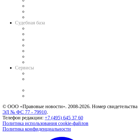
Банкротная панорама
Советы для литигаторов
Сговоры на торгах
Авто
Судебная база
Картотека арбитражных дел
Решения арбитражных судов
Календарь рассмотрения арбитражных дел
Досье судей
Информация о судах
RSS лента новостей
Вакансии для юристов
Сервисы
Справочно-правовая система
Casebook: мониторинг дел
и компаний
Caselook: поиск и анализ практики
CASE.ONE: управление юридической службой
© ООО «Правовые новости». 2008-2026.
Номер свидетельства
ЭЛ № ФС 77 - 79910
.
Телефон редакции:
+7 (495) 645 37 60
Политика использования cookie-файлов
Политика конфиденциальности