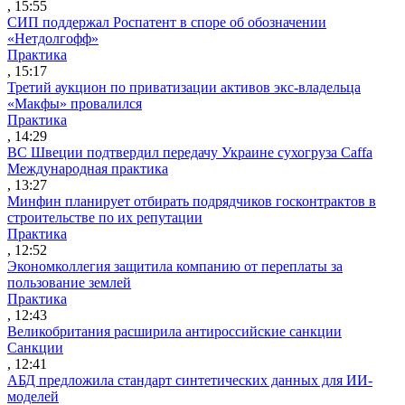
, 15:55
СИП поддержал Роспатент в споре об обозначении
«Нетдолгофф»
Практика
, 15:17
Третий аукцион по приватизации активов экс-владельца
«Макфы» провалился
Практика
, 14:29
ВС Швеции подтвердил передачу Украине сухогруза Caffa
Международная практика
, 13:27
Минфин планирует отбирать подрядчиков госконтрактов в
строительстве по их репутации
Практика
, 12:52
Экономколлегия защитила компанию от переплаты за
пользование землей
Практика
, 12:43
Великобритания расширила антироссийские санкции
Санкции
, 12:41
АБД предложила стандарт синтетических данных для ИИ-
моделей