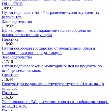
Обзор СМИ
, 09:37
Путин подписал закон об ограничениях для осужденных
релокантов
Законодательство
, 19:32
ВС напомнил, что прекращение уголовного дела не
исключает взыскания ущерба
Практика
, 18:02
Путин освободил государство от обязательной оферты
миноритариям при передаче акций
Законодательство
, 17:16
Путин подписал закон о мониторинге цен на продукты по
всей цепочке поставок
Практика
, 16:44
Прокуратура подала иск к структуре группы «Илим» на 1,8
млрд руб.
Практика
, 16:35
Экономколлегия ВС рассмотрит спор о классификации товара
по ВЭД ЕАЭС
Практика