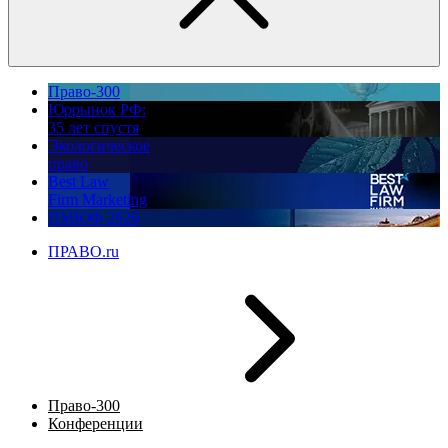
Право-300
Юррынок РФ:
35 лет спустя
Экологическое
право
Best Law
Firm Marketing
ПМЮФ 2026
ПРАВО.ru
Право-300
Конференции