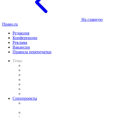
На главную
Право.ru
Редакция
Конференции
Реклама
Вакансии
Правила перепечатки
Темы
Практика
Законодательство
Процесс
Исследования
Рынок юридических услуг
Юридическое сообщество
Важнейшие правовые темы в прессе
Спецпроекты
Подкаст «В здравом уме
и твёрдой памяти»
Legal Design