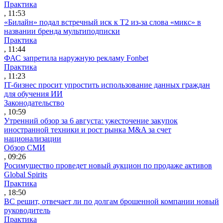
Практика
, 11:53
«Билайн» подал встречный иск к Т2 из-за слова «микс» в
названии бренда мультиподписки
Практика
, 11:44
ФАС запретила наружную рекламу Fonbet
Практика
, 11:23
IT-бизнес просит упростить использование данных граждан
для обучения ИИ
Законодательство
, 10:59
Утренний обзор за 6 августа: ужесточение закупок
иностранной техники и рост рынка M&A за счет
национализации
Обзор СМИ
, 09:26
Росимущество проведет новый аукцион по продаже активов
Global Spirits
Практика
, 18:50
ВС решит, отвечает ли по долгам брошенной компании новый
руководитель
Практика