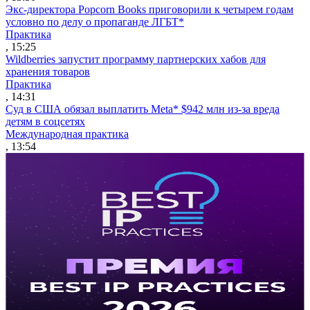
Экс-директора Popcorn Books приговорили к четырем годам
условно по делу о пропаганде ЛГБТ*
Практика
, 15:25
Wildberries запустит программу партнерских хабов для
хранения товаров
Практика
, 14:31
Суд в США обязал выплатить Meta* $942 млн из-за вреда
детям в соцсетях
Международная практика
, 13:54