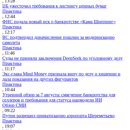
, 13:28
ЦБ ужесточил требования к листингу ценных бумаг
Практика
, 12:44
ФНС подала новый иск о банкротстве «Кама Шиппинг»
Практика
, 12:17
ВС подтвердил доначисление пошлин за модернизацию
самолета
Практика
, 11:46
Суды не приняли заключения DeepSeek по уголовному делу
Практика
, 11:17
Экс-глава Mind Money признала вину по делу о хищении и
дала показания на других фигурантов
Практика
, 10:44
Утренний обзор за 7 августа: смягчение банкротства для
селлеров и требования для статуса нацмодели ИИ
Обзор СМИ
, 09:22
Путин разрешил приватизацию аэропорта Шереметьево
Практика
, 19:07