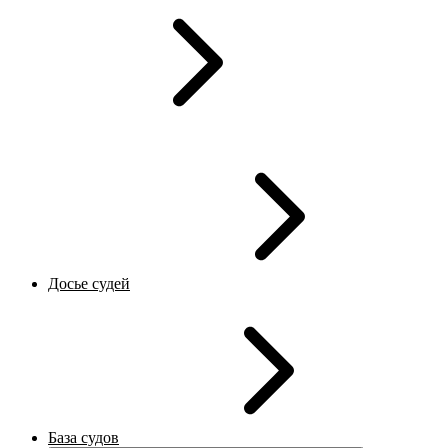
Досье судей
База судов