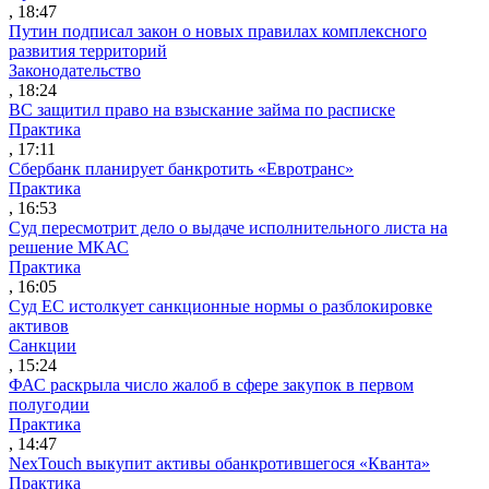
, 18:47
Путин подписал закон о новых правилах комплексного
развития территорий
Законодательство
, 18:24
ВС защитил право на взыскание займа по расписке
Практика
, 17:11
Сбербанк планирует банкротить «Евротранс»
Практика
, 16:53
Суд пересмотрит дело о выдаче исполнительного листа на
решение МКАС
Практика
, 16:05
Суд ЕС истолкует санкционные нормы о разблокировке
активов
Санкции
, 15:24
ФАС раскрыла число жалоб в сфере закупок в первом
полугодии
Практика
, 14:47
NexTouch выкупит активы обанкротившегося «Кванта»
Практика