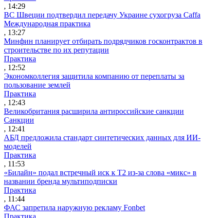
, 14:29
ВС Швеции подтвердил передачу Украине сухогруза Caffa
Международная практика
, 13:27
Минфин планирует отбирать подрядчиков госконтрактов в
строительстве по их репутации
Практика
, 12:52
Экономколлегия защитила компанию от переплаты за
пользование землей
Практика
, 12:43
Великобритания расширила антироссийские санкции
Санкции
, 12:41
АБД предложила стандарт синтетических данных для ИИ-
моделей
Практика
, 11:53
«Билайн» подал встречный иск к Т2 из-за слова «микс» в
названии бренда мультиподписки
Практика
, 11:44
ФАС запретила наружную рекламу Fonbet
Практика