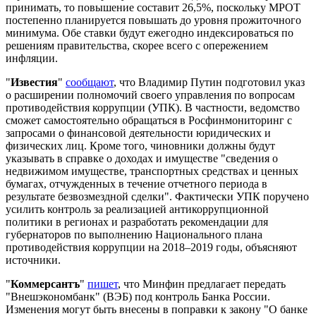
принимать, то повышение составит 26,5%, поскольку МРОТ
постепенно планируется повышать до уровня прожиточного
минимума. Обе ставки будут ежегодно индексироваться по
решениям правительства, скорее всего с опережением
инфляции.
"
Известия
"
сообщают
, что Владимир Путин подготовил указ
о расширении полномочий своего управления по вопросам
противодействия коррупции (УПК). В частности, ведомство
сможет самостоятельно обращаться в Росфинмониторинг с
запросами о финансовой деятельности юридических и
физических лиц. Кроме того, чиновники должны будут
указывать в справке о доходах и имуществе "сведения о
недвижимом имуществе, транспортных средствах и ценных
бумагах, отчужденных в течение отчетного периода в
результате безвозмездной сделки". Фактически УПК поручено
усилить контроль за реализацией антикоррупционной
политики в регионах и разработать рекомендации для
губернаторов по выполнению Национального плана
противодействия коррупции на 2018–2019 годы, объясняют
источники.
"
Коммерсантъ
"
пишет
, что Минфин предлагает передать
"Внешэкономбанк" (ВЭБ) под контроль Банка России.
Изменения могут быть внесены в поправки к закону "О банке