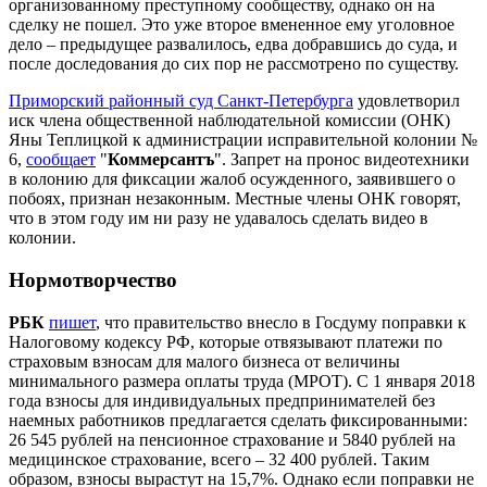
организованному преступному сообществу, однако он на
сделку не пошел. Это уже второе вмененное ему уголовное
дело – предыдущее развалилось, едва добравшись до суда, и
после доследования до сих пор не рассмотрено по существу.
Приморский районный суд Санкт-Петербурга
удовлетворил
иск члена общественной наблюдательной комиссии (ОНК)
Яны Теплицкой к администрации исправительной колонии №
6,
сообщает
"
Коммерсантъ
". Запрет на пронос видеотехники
в колонию для фиксации жалоб осужденного, заявившего о
побоях, признан незаконным. Местные члены ОНК говорят,
что в этом году им ни разу не удавалось сделать видео в
колонии.
Нормотворчество
РБК
пишет
, что правительство внесло в Госдуму поправки к
Налоговому кодексу РФ, которые отвязывают платежи по
страховым взносам для малого бизнеса от величины
минимального размера оплаты труда (МРОТ). С 1 января 2018
года взносы для индивидуальных предпринимателей без
наемных работников предлагается сделать фиксированными:
26 545 рублей на пенсионное страхование и 5840 рублей на
медицинское страхование, всего – 32 400 рублей. Таким
образом, взносы вырастут на 15,7%. Однако если поправки не