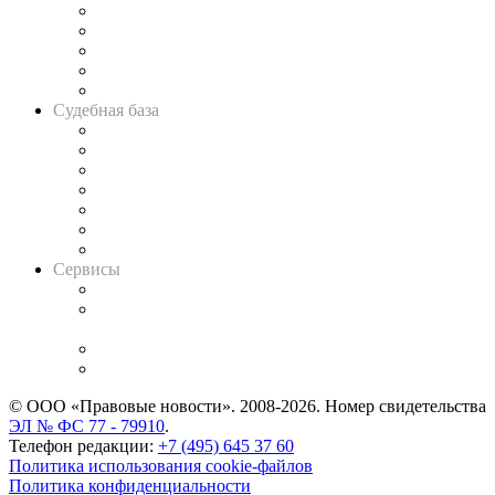
Legal Design
Банкротная панорама
Советы для литигаторов
Сговоры на торгах
Авто
Судебная база
Картотека арбитражных дел
Решения арбитражных судов
Календарь рассмотрения арбитражных дел
Досье судей
Информация о судах
RSS лента новостей
Вакансии для юристов
Сервисы
Справочно-правовая система
Casebook: мониторинг дел
и компаний
Caselook: поиск и анализ практики
CASE.ONE: управление юридической службой
© ООО «Правовые новости». 2008-2026.
Номер свидетельства
ЭЛ № ФС 77 - 79910
.
Телефон редакции:
+7 (495) 645 37 60
Политика использования cookie-файлов
Политика конфиденциальности