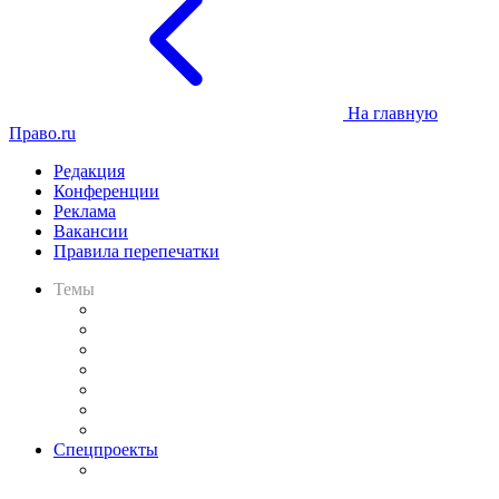
На главную
Право.ru
Редакция
Конференции
Реклама
Вакансии
Правила перепечатки
Темы
Практика
Законодательство
Процесс
Исследования
Рынок юридических услуг
Юридическое сообщество
Важнейшие правовые темы в прессе
Спецпроекты
Подкаст «В здравом уме
и твёрдой памяти»