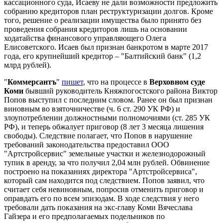
кассационного суда, Исаеву не дали возможности предложить
собранию кредиторов план реструктуризации долгов. Кроме
того, решение о реализации имущества было принято без
проведения собрания кредиторов лишь на основании
ходатайства финансового управляющего Олега
Елисоветского. Исаев был признан банкротом в марте 2017
года, его крупнейший кредитор – "Балтийский банк" (1,2
млрд рублей).
"
Коммерсантъ
"
пишет
, что на процессе в
Верховном суде
Коми
бывший руководитель Княжпогостского района Виктор
Попов выступил с последним словом. Ранее он был признан
виновным во взяточничестве (ч. 6 ст. 290 УК РФ) и
злоупотреблении должностными полномочиями (ст. 285 УК
РФ), и теперь обжалует приговор (8 лет 3 месяца лишения
свободы). Следствие полагает, что Попов в нарушение
требований законодательства предоставил ООО
"Артстройсервис" земельные участки и железнодорожный
тупик в аренду, за что получил 2,04 млн рублей. Обвинение
построено на показаниях директора "Артстройсервиса",
который сам находится под следствием. Попов заявил, что
считает себя невиновным, попросив отменить приговор и
оправдать его по всем эпизодам. В ходе следствия у него
требовали дать показания на экс-главу Коми Вячеслава
Гайзера и его предполагаемых подельников по