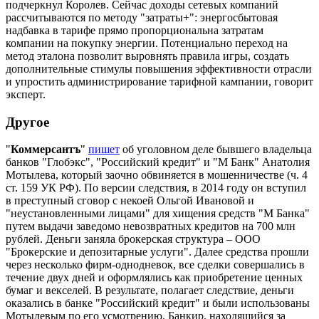
подчеркнул Королев. Сейчас доходы сетевых компаний
рассчитываются по методу "затраты+": энергосбытовая
надбавка в тарифе прямо пропорциональна затратам
компании на покупку энергии. Потенциально переход на
метод эталона позволит выровнять правила игры, создать
дополнительные стимулы повышения эффективности отрасли
и упростить администрирование тарифной кампании, говорит
эксперт.
Другое
"
Коммерсантъ
"
пишет
об уголовном деле бывшего владельца
банков "Глобэкс", "Российский кредит" и "М Банк" Анатолия
Мотылева, который заочно обвиняется в мошенничестве (ч. 4
ст. 159 УК РФ). По версии следствия, в 2014 году он вступил
в преступный сговор с некоей Ольгой Ивановой и
"неустановленными лицами" для хищения средств "М Банка"
путем выдачи заведомо невозвратных кредитов на 700 млн
рублей. Деньги заняла брокерская структура – ООО
"Брокерские и депозитарные услуги". Далее средства прошли
через несколько фирм-однодневок, все сделки совершались в
течение двух дней и оформлялись как приобретение ценных
бумаг и векселей. В результате, полагает следствие, деньги
оказались в банке "Российский кредит" и были использованы
Мотылевым по его усмотрению. Банкир, находящийся за