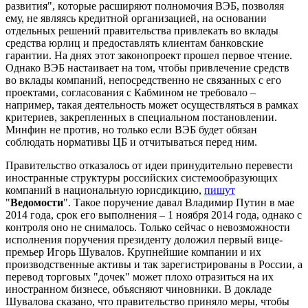
развития", которые расширяют полномочия ВЭБ, позволяя
ему, не являясь кредитной организацией, на основании
отдельных решений правительства привлекать во вклады
средства юрлиц и предоставлять клиентам банковские
гарантии. На днях этот законопроект прошел первое чтение.
Однако ВЭБ настаивает на том, чтобы привлечение средств
во вклады компаний, непосредственно не связанных с его
проектами, согласования с Кабмином не требовало –
например, такая деятельность может осуществляться в рамках
критериев, закрепленных в специальном постановлении.
Минфин не против, но только если ВЭБ будет обязан
соблюдать нормативы ЦБ и отчитываться перед ним.
Правительство отказалось от идеи принудительно перевести
иностранные структуры российских системообразующих
компаний в национальную юрисдикцию,
пишут
"
Ведомости
". Такое поручение давал Владимир Путин в мае
2014 года, срок его выполнения – 1 ноября 2014 года, однако с
контроля оно не снималось. Только сейчас о невозможности
исполнения поручения президенту доложил первый вице-
премьер Игорь Шувалов. Крупнейшие компании и их
производственные активы и так зарегистрированы в России, а
перевод торговых "дочек" может плохо отразиться на их
иностранном бизнесе, объясняют чиновники. В докладе
Шувалова сказано, что правительство приняло меры, чтобы