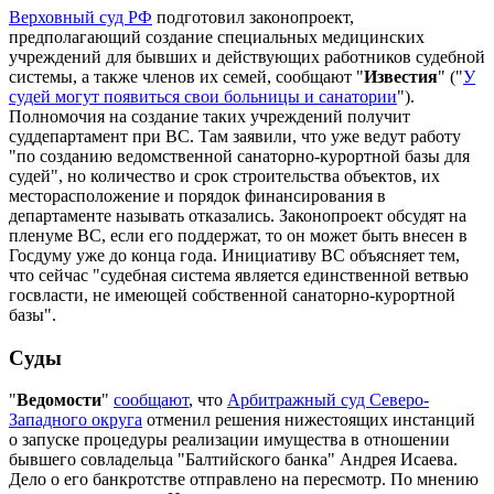
Верховный суд РФ
подготовил законопроект,
предполагающий создание специальных медицинских
учреждений для бывших и действующих работников судебной
системы, а также членов их семей, сообщают "
Известия
" ("
У
судей могут появиться свои больницы и санатории
").
Полномочия на создание таких учреждений получит
суддепартамент при ВС. Там заявили, что уже ведут работу
"по созданию ведомственной санаторно-курортной базы для
судей", но количество и срок строительства объектов, их
месторасположение и порядок финансирования в
департаменте называть отказались. Законопроект обсудят на
пленуме ВС, если его поддержат, то он может быть внесен в
Госдуму уже до конца года. Инициативу ВС объясняет тем,
что сейчас "судебная система является единственной ветвью
госвласти, не имеющей собственной санаторно-курортной
базы".
Суды
"
Ведомости
"
сообщают
, что
Арбитражный суд Северо-
Западного округа
отменил решения нижестоящих инстанций
о запуске процедуры реализации имущества в отношении
бывшего совладельца "Балтийского банка" Андрея Исаева.
Дело о его банкротстве отправлено на пересмотр. По мнению