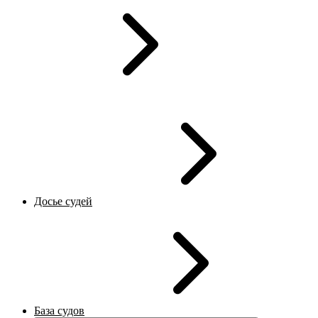
Досье судей
База судов