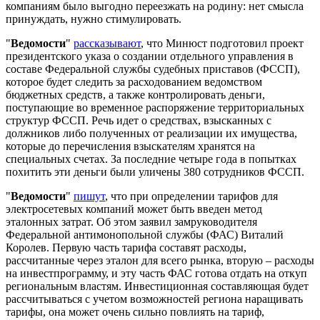
компаниям было выгодно переезжать на родину: нет смысла
принуждать, нужно стимулировать.
"
Ведомости
"
рассказывают
, что Минюст подготовил проект
президентского указа о создании отдельного управления в
составе Федеральной службы судебных приставов (ФССП),
которое будет следить за расходованием ведомством
бюджетных средств, а также контролировать деньги,
поступающие во временное распоряжение территориальных
структур ФССП. Речь идет о средствах, взысканных с
должников либо полученных от реализации их имущества,
которые до перечисления взыскателям хранятся на
специальных счетах. За последние четыре года в попытках
похитить эти деньги были уличены 380 сотрудников ФССП.
"
Ведомости
"
пишут
, что при определении тарифов для
электросетевых компаний может быть введен метод
эталонных затрат. Об этом заявил замруководителя
Федеральной антимонопольной службы (ФАС) Виталий
Королев. Первую часть тарифа составят расходы,
рассчитанные через эталон для всего рынка, вторую – расходы
на инвестпрограмму, и эту часть ФАС готова отдать на откуп
региональным властям. Инвестиционная составляющая будет
рассчитываться с учетом возможностей региона наращивать
тарифы, она может очень сильно повлиять на тариф,