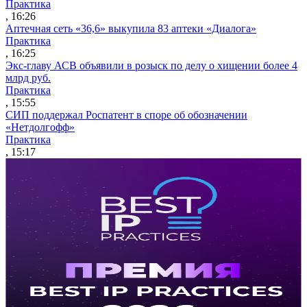
Практика
, 16:26
Аптечная сеть «36,6» выкупила 83 аптеки «Диалога»
Практика
, 16:25
Экс-главу АСВ объявили в розыск по делу о хищении более 4
млрд руб.
Практика
, 15:55
СИП поддержал Роспатент в споре об обозначении
«Нетдолгофф»
Практика
, 15:17