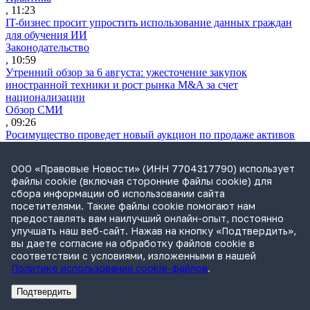
, 11:23
IT-бизнес просит упростить использование данных граждан
для обучения ИИ
Законодательство
, 10:59
Утренний обзор за 6 августа: ужесточение закупок
иностранной техники и рост рынка M&A за счет
национализации
Обзор СМИ
, 09:26
Росимущество проведет новый аукцион по продаже активов
Global Spirits
Практика
ООО «Правовые Новости» (ИНН 7704317790) использует
, 18:50
файлы cookie (включая сторонние файлы cookie) для
ВС решит, отвечает ли по долгам брошенной компании новый
сбора информации об использовании сайта
руководитель
посетителями. Такие файлы cookie помогают нам
Практика
предоставлять вам наилучший онлайн-опыт, постоянно
, 18:47
улучшать наш веб-сайт. Нажав на кнопку «Подтвердить»,
Путин подписал закон о новых правилах комплексного
вы даете согласие на обработку файлов cookie в
развития территорий
соответствии с условиями, изложенными в нашей
Законодательство
Политике использования cookie-файлов
.
, 18:24
ВС защитил право на взыскание займа по расписке
Подтвердить
Практика
Реклама
Адвокатское бюро Санкт-Петербурга «Вертикаль» ИНН 7841290773
Реклама
ООО "Право.ру" ИНН: 7704835288
, 17:11