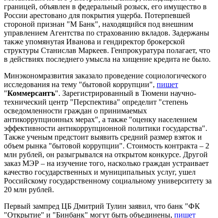
границей, объявлен в федеральный розыск, его имущество в
России арестовано для покрытия ущерба. Потерпевшей
стороной признан "М Банк", находящийся под внешним
управлением Агентства по страхованию вкладов. Задержаны
также упомянутая Иванова и гендиректор брокерской
структуры Станислав Маркеев. Генпрокуратура полагает, что
в действиях последнего умысла на хищение кредита не было.
Минэкономразвития заказало проведение социологического
исследования на тему "бытовой коррупции",
пишет
"
Коммерсантъ
". Зарегистрированный в Тюмени научно-
технический центр "Перспектива" определит "степень
осведомленности граждан о принимаемых
антикоррупционных мерах", а также "оценку населением
эффективности антикоррупционной политики государства".
Также ученым предстоит выявить средний размер взяток и
объем рынка "бытовой коррупции". Стоимость контракта – 2
млн рублей, он разыгрывался на открытом конкурсе. Другой
заказ МЭР – на изучение того, насколько граждан устраивает
качество государственных и муниципальных услуг, ушел
Российскому государственному социальному университету за
20 млн рублей.
Первый зампред ЦБ Дмитрий Тулин заявил, что банк "ФК
"Открытие" и "Бинбанк" могут быть объединены,
пишет