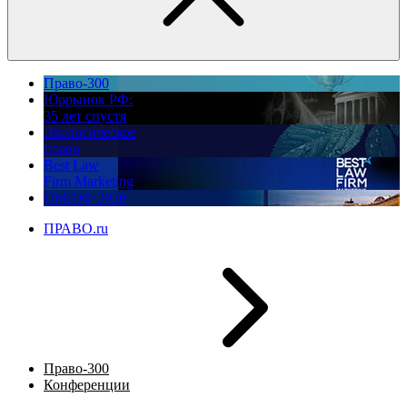
Право-300
Юррынок РФ:
35 лет спустя
Экологическое
право
Best Law
Firm Marketing
ПМЮФ 2026
ПРАВО.ru
Право-300
Конференции