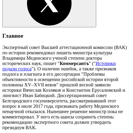
Главное
Экспертный совет Высшей аттестационной комиссии (ВАК)
по истории рекомендовал лишить министра культуры
Владимира Мединского ученой степени доктора
исторических наук, пишет "
Коммерсантъ
" ("
Историки
подали голоса
"). О наличии ошибок, а также признаков
подлога и плагиата в его диссертации "Проблемы
объективности в освещении российской истории второй
половины XV–XVII веков" прошлой весной заявили
историки Вячеслав Козляков и Константин Ерусалимский и
лингвист Иван Бабицкий. Диссертационный совет
Белгородского госуниверситета, рассматривавший этот
вопрос в июле 2017 года, признавать работу Мединского
ненаучной отказался. Нынешнее решение министр пока не
комментировал. У него есть шансы сохранить степень:
рекомендацию экспертного совета должен утвердить
президиум ВАК.