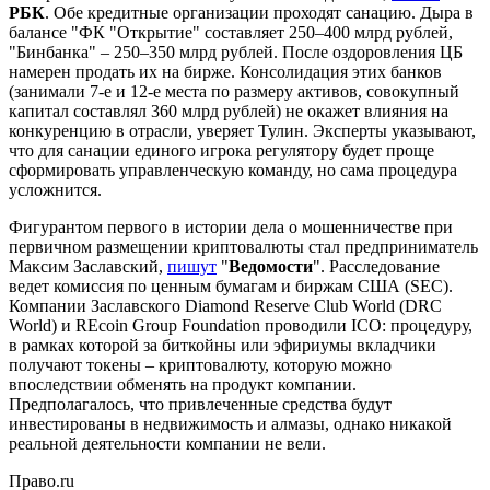
РБК
. Обе кредитные организации проходят санацию. Дыра в
балансе "ФК "Открытие" составляет 250–400 млрд рублей,
"Бинбанка" – 250–350 млрд рублей. После оздоровления ЦБ
намерен продать их на бирже. Консолидация этих банков
(занимали 7-е и 12-е места по размеру активов, совокупный
капитал составлял 360 млрд рублей) не окажет влияния на
конкуренцию в отрасли, уверяет Тулин. Эксперты указывают,
что для санации единого игрока регулятору будет проще
сформировать управленческую команду, но сама процедура
усложнится.
Фигурантом первого в истории дела о мошенничестве при
первичном размещении криптовалюты стал предприниматель
Максим Заславский,
пишут
"
Ведомости
". Расследование
ведет комиссия по ценным бумагам и биржам США (SEC).
Компании Заславского Diamond Reserve Club World (DRC
World) и REcoin Group Foundation проводили ICO: процедуру,
в рамках которой за биткойны или эфириумы вкладчики
получают токены – криптовалюту, которую можно
впоследствии обменять на продукт компании.
Предполагалось, что привлеченные средства будут
инвестированы в недвижимость и алмазы, однако никакой
реальной деятельности компании не вели.
Право.ru