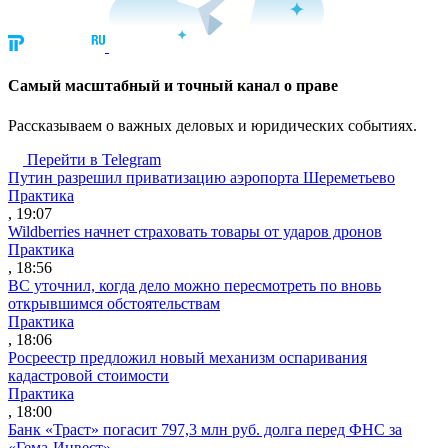
Cамый масштабный и точный канал о праве
Рассказываем о важных деловых и юридических событиях.
Перейти в Telegram
Путин разрешил приватизацию аэропорта Шереметьево
Практика
, 19:07
Wildberries начнет страховать товары от ударов дронов
Практика
, 18:56
ВС уточнил, когда дело можно пересмотреть по вновь
открывшимся обстоятельствам
Практика
, 18:06
Росреестр предложил новый механизм оспаривания
кадастровой стоимости
Практика
, 18:00
Банк «Траст» погасит 797,3 млн руб. долга перед ФНС за
«Гема-Инвест»