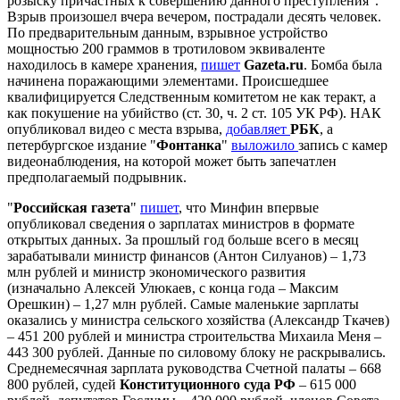
розыску причастных к совершению данного преступления".
Взрыв произошел вчера вечером, пострадали десять человек.
По предварительным данным, взрывное устройство
мощностью 200 граммов в тротиловом эквиваленте
находилось в камере хранения,
пишет
Gazeta.
ru
. Бомба была
начинена поражающими элементами. Происшедшее
квалифицируется Следственным комитетом не как теракт, а
как покушение на убийство (ст. 30, ч. 2 ст. 105 УК РФ). НАК
опубликовал видео с места взрыва,
добавляет
РБК
, а
петербургское издание "
Фонтанка
"
выложило
запись с камер
видеонаблюдения, на которой может быть запечатлен
предполагаемый подрывник.
"
Российская газета
"
пишет
, что Минфин впервые
опубликовал сведения о зарплатах министров в формате
открытых данных. За прошлый год больше всего в месяц
зарабатывали министр финансов (Антон Силуанов) – 1,73
млн рублей и министр экономического развития
(изначально Алексей Улюкаев, с конца года – Максим
Орешкин) – 1,27 млн рублей. Самые маленькие зарплаты
оказались у министра сельского хозяйства (Александр Ткачев)
– 451 200 рублей и министра строительства Михаила Меня –
443 300 рублей. Данные по силовому блоку не раскрывались.
Среднемесячная зарплата руководства Счетной палаты – 668
800 рублей, судей
Конституционного суда РФ
– 615 000