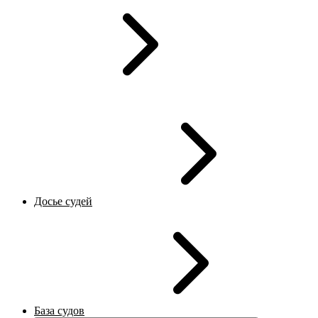
Досье судей
База судов