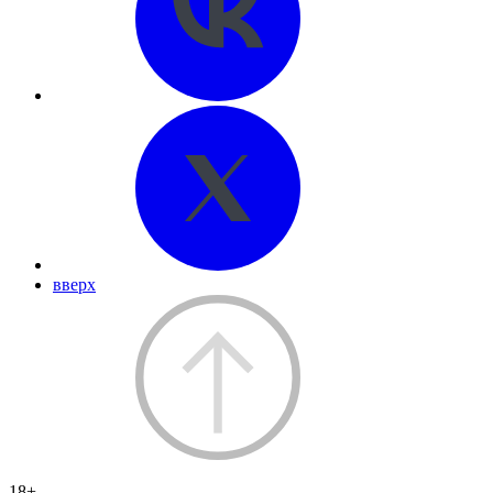
вверх
18+