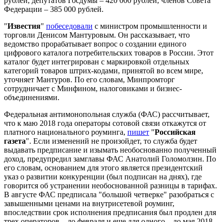
рублей, депутатов Госдумы – 420 000 рублей, членов Совета
Федерации – 385 000 рублей.
"
Известия
"
побеседовали
с министром промышленности и
торговли Денисом Мантуровым. Он рассказывает, что
ведомство прорабатывает вопрос о создании единого
цифрового каталога потребительских товаров в России. Этот
каталог будет интегрирован с маркировкой отдельных
категорий товаров штрих-кодами, принятой во всем мире,
уточняет Мантуров. По его словам, Минпромторг
сотрудничает с Минфином, налоговиками и бизнес-
объединениями.
Федеральная антимонопольная служба (ФАС) рассчитывает,
что к маю 2018 года операторы сотовой связи откажутся от
платного национального роуминга,
пишет
"
Российская
газета
". Если изменений не произойдет, то служба будет
выдавать предписание и изымать необоснованно полученный
доход, предупредил замглавы ФАС Анатолий Голомолзин. По
его словам, основанием для этого является президентский
указ о развитии конкуренции (был подписан на днях), где
говорится об устранении необоснованной разницы в тарифах.
В августе ФАС предписала "большой четверке" разобраться с
завышенными ценами на внутрисетевой роуминг,
впоследствии срок исполнения предписания был продлен для
трех операторов – до февраля и еще для одного – до мая 2018