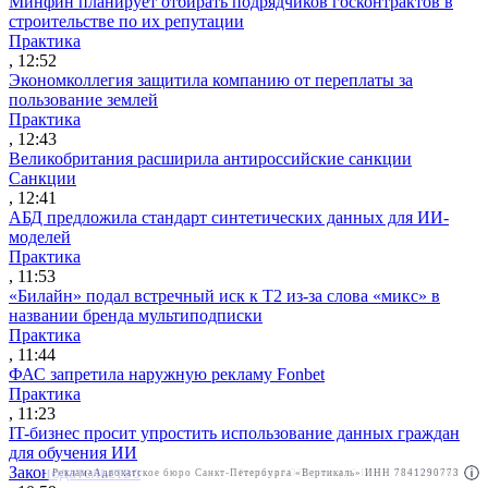
Минфин планирует отбирать подрядчиков госконтрактов в
строительстве по их репутации
Практика
, 12:52
Экономколлегия защитила компанию от переплаты за
пользование землей
Практика
, 12:43
Великобритания расширила антироссийские санкции
Санкции
, 12:41
АБД предложила стандарт синтетических данных для ИИ-
моделей
Практика
, 11:53
«Билайн» подал встречный иск к Т2 из-за слова «микс» в
названии бренда мультиподписки
Практика
, 11:44
ФАС запретила наружную рекламу Fonbet
Практика
, 11:23
IT-бизнес просит упростить использование данных граждан
для обучения ИИ
Законодательство
Реклама
Адвокатское бюро Санкт-Петербурга «Вертикаль» ИНН 7841290773
Реклама
АО"Право.ру" ИНН: 7708095468