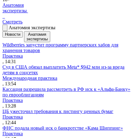
Анатомия
экспертизы
Смотреть
Анатомия экспертизы
Новости
Анатомия
экспертизы
Wildberries запустит программу партнерских хабов для
хранения товаров
Практика
, 14:31
Суд в США обязал выплатить Meta* $942 млн из-за вреда
детям в соцсетях
Международная практика
, 13:54
Кассация разрешила рассмотреть в РФ иск к «Альфа-Банку»
по еврооблигациям
Практика
, 13:28
ЦБ ужесточил требования к листингу ценных бумаг
Практика
, 12:44
ФНС подала новый иск о банкротстве «Кама Шиппинг»
Практика