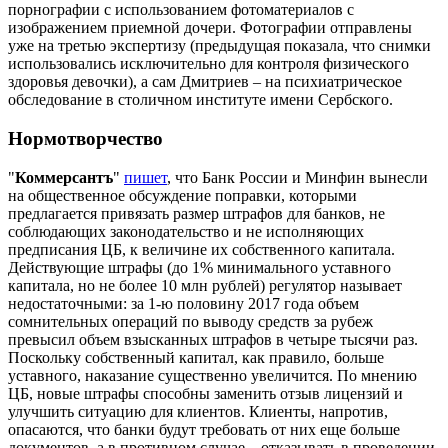
порнографии с использованием фотоматериалов с
изображением приемной дочери. Фотографии отправлены
уже на третью экспертизу (предыдущая показала, что снимки
использовались исключительно для контроля физического
здоровья девочки), а сам Дмитриев – на психиатрическое
обследование в столичном институте имени Сербского.
Нормотворчество
"
Коммерсантъ
"
пишет
, что Банк России и Минфин вынесли
на общественное обсуждение поправки, которыми
предлагается привязать размер штрафов для банков, не
соблюдающих законодательство и не исполняющих
предписания ЦБ, к величине их собственного капитала.
Действующие штрафы (до 1% минимального уставного
капитала, но не более 10 млн рублей) регулятор называет
недостаточными: за 1-ю половину 2017 года объем
сомнительных операций по выводу средств за рубеж
превысил объем взысканных штрафов в четыре тысячи раз.
Поскольку собственный капитал, как правило, больше
уставного, наказание существенно увеличится. По мнению
ЦБ, новые штрафы способны заменить отзыв лицензий и
улучшить ситуацию для клиентов. Клиенты, напротив,
опасаются, что банки будут требовать от них еще больше
документов, а в противном случае – отказывать в проведении