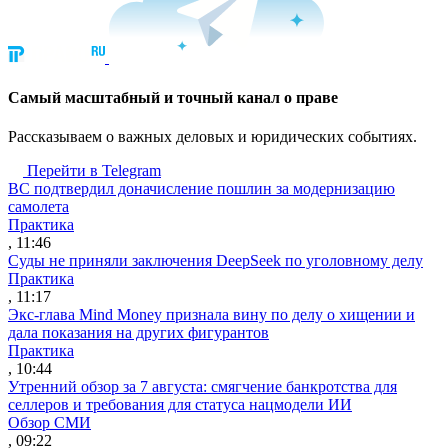
Cамый масштабный и точный канал о праве
Рассказываем о важных деловых и юридических событиях.
Перейти в Telegram
ВС подтвердил доначисление пошлин за модернизацию
самолета
Практика
, 11:46
Суды не приняли заключения DeepSeek по уголовному делу
Практика
, 11:17
Экс-глава Mind Money признала вину по делу о хищении и
дала показания на других фигурантов
Практика
, 10:44
Утренний обзор за 7 августа: смягчение банкротства для
селлеров и требования для статуса нацмодели ИИ
Обзор СМИ
, 09:22