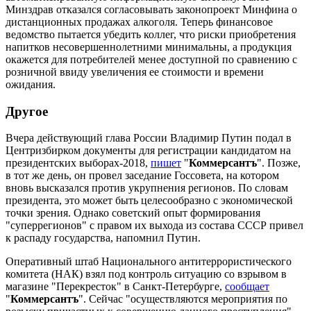
Минздрав отказался согласовывать законопроект Минфина о
дистанционных продажах алкоголя. Теперь финансовое
ведомство пытается убедить коллег, что риски приобретения
напитков несовершеннолетними минимальны, а продукция
окажется для потребителей менее доступной по сравнению с
розничной ввиду увеличения ее стоимости и времени
ожидания.
Другое
Вчера действующий глава России Владимир Путин подал в
Центризбирком документы для регистрации кандидатом на
президентских выборах-2018,
пишет
"
Коммерсантъ
". Позже,
в тот же день, он провел заседание Госсовета, на котором
вновь высказался против укрупнения регионов. По словам
президента, это может быть целесообразно с экономической
точки зрения. Однако советский опыт формирования
"суперрегионов" с правом их выхода из состава СССР привел
к распаду государства, напомнил Путин.
Оперативный штаб Национального антитеррористического
комитета (НАК) взял под контроль ситуацию со взрывом в
магазине "Перекресток" в Санкт-Петербурге,
сообщает
"
Коммерсантъ
". Сейчас "осуществляются мероприятия по