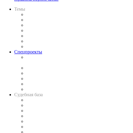
Темы
Практика
Законодательство
Процесс
Исследования
Рынок юридических услуг
Юридическое сообщество
Важнейшие правовые темы в прессе
Спецпроекты
Подкаст «В здравом уме
и твёрдой памяти»
Legal Design
Банкротная панорама
Советы для литигаторов
Сговоры на торгах
Авто
Судебная база
Картотека арбитражных дел
Решения арбитражных судов
Календарь рассмотрения арбитражных дел
Досье судей
Информация о судах
RSS лента новостей
Вакансии для юристов