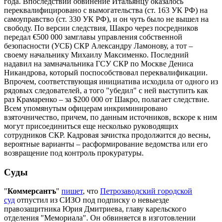
года. Впоследствии обвинение Итальянцу оказалось
переквалифицировано с вымогательства (ст. 163 УК РФ) на
самоуправство (ст. 330 УК РФ), и он чуть было не вышел на
свободу. По версии следствия, Шакро через посредников
передал €500 000 замглавы управления собственной
безопасности (УСБ) СКР Александру Ламонову, а тот –
своему начальнику Михаилу Максименко. Последний
надавил на замначальника ГСУ СКР по Москве Дениса
Никандрова, который поспособствовал переквалификации.
Впрочем, соответствующая инициатива исходила от одного из
рядовых следователей, а того "убедил" с ней выступить как
раз Крамаренко – за $200 000 от Шакро, полагает следствие.
Всем упомянутым офицерам инкриминировано
взяточничество, причем, по данным источников, вскоре к ним
могут присоединиться еще несколько руководящих
сотрудников СКР. Кадровая зачистка продолжится до весны,
вероятные варианты – расформирование ведомства или его
возвращение под контроль прокуратуры.
Суды
"
Коммерсантъ
"
пишет
, что
Петрозаводский городской
суд
отпустил из СИЗО под подписку о невыезде
правозащитника Юрия Дмитриева, главу карельского
отделения "Мемориала". Он обвиняется в изготовлении