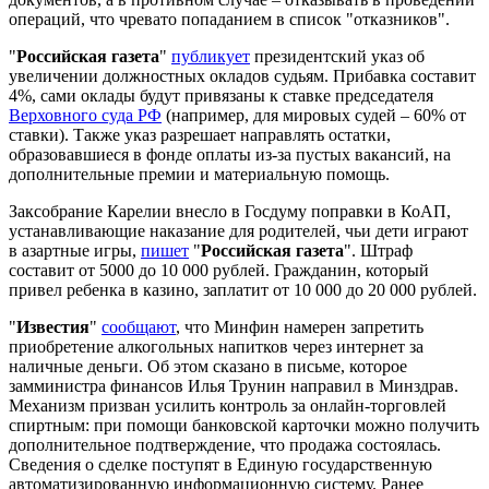
операций, что чревато попаданием в список "отказников".
"
Российская газета
"
публикует
президентский указ об
увеличении должностных окладов судьям. Прибавка составит
4%, сами оклады будут привязаны к ставке председателя
Верховного суда РФ
(например, для мировых судей – 60% от
ставки). Также указ разрешает направлять остатки,
образовавшиеся в фонде оплаты из-за пустых вакансий, на
дополнительные премии и материальную помощь.
Заксобрание Карелии внесло в Госдуму поправки в КоАП,
устанавливающие наказание для родителей, чьи дети играют
в азартные игры,
пишет
"
Российская газета
". Штраф
составит от 5000 до 10 000 рублей. Гражданин, который
привел ребенка в казино, заплатит от 10 000 до 20 000 рублей.
"
Известия
"
сообщают
, что Минфин намерен запретить
приобретение алкогольных напитков через интернет за
наличные деньги. Об этом сказано в письме, которое
замминистра финансов Илья Трунин направил в Минздрав.
Механизм призван усилить контроль за онлайн-торговлей
спиртным: при помощи банковской карточки можно получить
дополнительное подтверждение, что продажа состоялась.
Сведения о сделке поступят в Единую государственную
автоматизированную информационную систему. Ранее