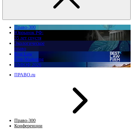
Право-300
Юррынок РФ:
35 лет спустя
Экологическое
право
Best Law
Firm Marketing
ПМЮФ 2026
ПРАВО.ru
Право-300
Конференции