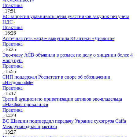
Практика
, 17:51
ВС запретил уравнивать цены участников закупок без учета
НДС
Практика
, 16:26
Аптечная сеть «36,6» выкупила 83 аптеки «Диалога»
Практика
, 16:25
Экс-главу АСВ объявили в розыск по делу о хищении более 4
млрд руб.
Практика
, 15:55
СИП поддержал Роспатент в споре об обозначении
«Нетдолгофф»
Практика
, 15:17
Третий аукцион по приватизации активов экс-владельца
«Макфы» провалился
Практика
, 14:29
ВС Швеции подтвердил передачу Украине сухогруза Caffa
Международная практика
, 13:27