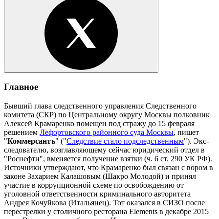
Главное
Бывший глава следственного управления Следственного
комитета (СКР) по Центральному округу Москвы полковник
Алексей Крамаренко помещен под стражу до 15 февраля
решением
Лефортовского районного суда Москвы
, пишет
"
Коммерсантъ
" ("
Следствие стало подследственным
"). Экс-
следователю, возглавляющему сейчас юридический отдел в
"Роснефти", вменяется получение взятки (ч. 6 ст. 290 УК РФ).
Источники утверждают, что Крамаренко был связан с вором в
законе Захарием Калашовым (Шакро Молодой) и принял
участие в коррупционной схеме по освобождению от
уголовной ответственности криминального авторитета
Андрея Кочуйкова (Итальянец). Тот оказался в СИЗО после
перестрелки у столичного ресторана Elements в декабре 2015