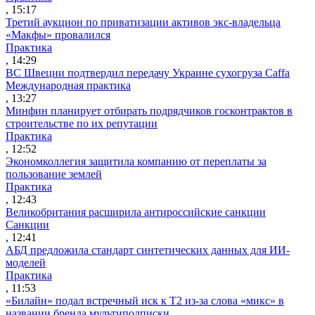
, 15:17
Третий аукцион по приватизации активов экс-владельца
«Макфы» провалился
Практика
, 14:29
ВС Швеции подтвердил передачу Украине сухогруза Caffa
Международная практика
, 13:27
Минфин планирует отбирать подрядчиков госконтрактов в
строительстве по их репутации
Практика
, 12:52
Экономколлегия защитила компанию от переплаты за
пользование землей
Практика
, 12:43
Великобритания расширила антироссийские санкции
Санкции
, 12:41
АБД предложила стандарт синтетических данных для ИИ-
моделей
Практика
, 11:53
«Билайн» подал встречный иск к Т2 из-за слова «микс» в
названии бренда мультиподписки