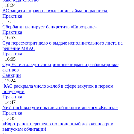
, 18:24
ВС защитил право на взыскание займа по расписке
Практика
, 17:11
Сбербанк планирует банкротить «Евротранс»
Практика
, 16:53
Суд пересмотрит дело о выдаче исполнительного листа на
решение МКАС
Практика
, 16:05
Суд ЕС истолкует санкционные нормы о разблокировке
активов
Санкции
, 15:24
ФАС раскрыла число жалоб в сфере закупок в первом
полугодии
Практика
, 14:47
NexTouch выкупит активы обанкротившегося «Кванта»
Практика
, 13:35
«Евротранс» перешел в полноценный дефолт по трем
выпускам облигаций