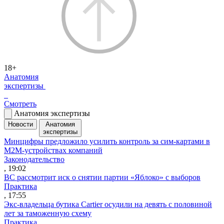
18+
Анатомия
экспертизы
Смотреть
Анатомия экспертизы
Новости
Анатомия
экспертизы
Минцифры предложило усилить контроль за сим-картами в
M2M-устройствах компаний
Законодательство
, 19:02
ВС рассмотрит иск о снятии партии «Яблоко» с выборов
Практика
, 17:55
Экс-владельца бутика Cartier осудили на девять с половиной
лет за таможенную схему
Практика