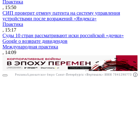
Практика
, 15:50
СИП проверит отмену патента на систему управления
устройствами после возражений «Яндекса»
Практика
, 15:17
Суды 10 стран рассматривают иски российской «дочки»
Google о возврате дивидендов
Международная практика
, 14:09
Реклама
Адвокатское бюро Санкт-Петербурга «Вертикаль» ИНН 7841290773
Реклама
АО"ПРАВО.РУ" ИНН: 7708095468