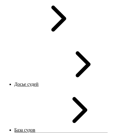
Досье судей
База судов