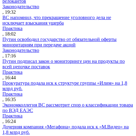
релокантов
Законодательство
, 19:32
ВС напомнил, что прекращение уголовного дела не
исключает взыскания ущерба
Практика
, 18:02
Путин освободил государство от обязательной оферты
миноритариям при передаче акций
Законодательство
, 17:16
Путин подписал закон о мониторинге цен на продукты по
всей цепочке поставок
Практика
, 16:44
Прокуратура подала иск к структуре группы «Илим» на 1,8
млрд руб.
Практика
, 16:35
Экономколлегия ВС рассмотрит спор о классификации товара
по ВЭД ЕАЭС
Практика
, 16:24
Дочерняя компания «Мегафона» подала иск к «М.Видео» на
1,8 млрд руб.