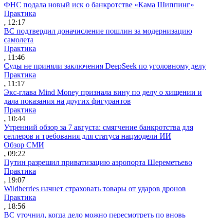
ФНС подала новый иск о банкротстве «Кама Шиппинг»
Практика
, 12:17
ВС подтвердил доначисление пошлин за модернизацию
самолета
Практика
, 11:46
Суды не приняли заключения DeepSeek по уголовному делу
Практика
, 11:17
Экс-глава Mind Money признала вину по делу о хищении и
дала показания на других фигурантов
Практика
, 10:44
Утренний обзор за 7 августа: смягчение банкротства для
селлеров и требования для статуса нацмодели ИИ
Обзор СМИ
, 09:22
Путин разрешил приватизацию аэропорта Шереметьево
Практика
, 19:07
Wildberries начнет страховать товары от ударов дронов
Практика
, 18:56
ВС уточнил, когда дело можно пересмотреть по вновь