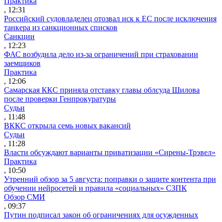
Практика
, 12:31
Российский судовладелец отозвал иск к ЕС после исключения
танкера из санкционных списков
Санкции
, 12:23
ФАС возбудила дело из-за ограничений при страховании
заемщиков
Практика
, 12:06
Самарская ККС приняла отставку главы облсуда Шилова
после проверки Генпрокуратуры
Судьи
, 11:48
ВККС открыла семь новых вакансий
Судьи
, 11:28
Власти обсуждают варианты приватизации «Сирены-Трэвел»
Практика
, 10:50
Утренний обзор за 5 августа: поправки о защите контента при
обучении нейросетей и правила «социальных» СЗПК
Обзор СМИ
, 09:37
Путин подписал закон об ограничениях для осужденных