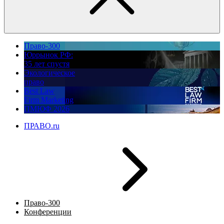
Право-300
Юррынок РФ:
35 лет спустя
Экологическое
право
Best Law
Firm Marketing
ПМЮФ 2026
ПРАВО.ru
Право-300
Конференции