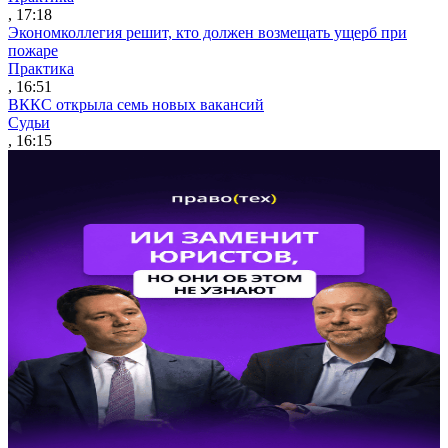
, 17:18
Экономколлегия решит, кто должен возмещать ущерб при
пожаре
Практика
, 16:51
ВККС открыла семь новых вакансий
Судьи
, 16:15