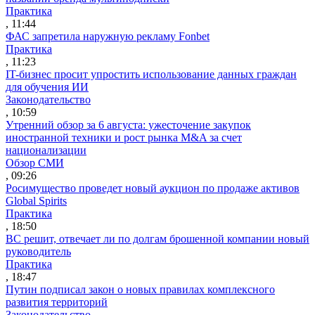
Практика
, 11:44
ФАС запретила наружную рекламу Fonbet
Практика
, 11:23
IT-бизнес просит упростить использование данных граждан
для обучения ИИ
Законодательство
, 10:59
Утренний обзор за 6 августа: ужесточение закупок
иностранной техники и рост рынка M&A за счет
национализации
Обзор СМИ
, 09:26
Росимущество проведет новый аукцион по продаже активов
Global Spirits
Практика
, 18:50
ВС решит, отвечает ли по долгам брошенной компании новый
руководитель
Практика
, 18:47
Путин подписал закон о новых правилах комплексного
развития территорий
Законодательство