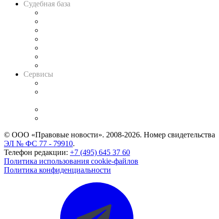
Судебная база
Картотека арбитражных дел
Решения арбитражных судов
Календарь рассмотрения арбитражных дел
Досье судей
Информация о судах
RSS лента новостей
Вакансии для юристов
Сервисы
Справочно-правовая система
Casebook: мониторинг дел
и компаний
Caselook: поиск и анализ практики
CASE.ONE: управление юридической службой
© ООО «Правовые новости». 2008-2026.
Номер свидетельства
ЭЛ № ФС 77 - 79910
.
Телефон редакции:
+7 (495) 645 37 60
Политика использования cookie-файлов
Политика конфиденциальности