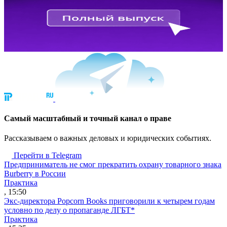
Cамый масштабный и точный канал о праве
Рассказываем о важных деловых и юридических событиях.
Перейти в Telegram
Предприниматель не смог прекратить охрану товарного знака
Burberry в России
Практика
, 15:50
Экс-директора Popcorn Books приговорили к четырем годам
условно по делу о пропаганде ЛГБТ*
Практика