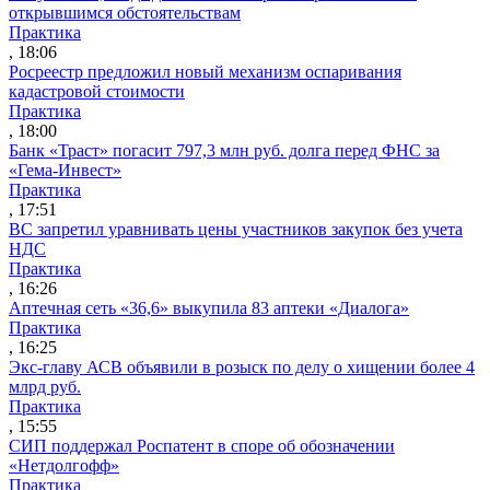
открывшимся обстоятельствам
Практика
, 18:06
Росреестр предложил новый механизм оспаривания
кадастровой стоимости
Практика
, 18:00
Банк «Траст» погасит 797,3 млн руб. долга перед ФНС за
«Гема-Инвест»
Практика
, 17:51
ВС запретил уравнивать цены участников закупок без учета
НДС
Практика
, 16:26
Аптечная сеть «36,6» выкупила 83 аптеки «Диалога»
Практика
, 16:25
Экс-главу АСВ объявили в розыск по делу о хищении более 4
млрд руб.
Практика
, 15:55
СИП поддержал Роспатент в споре об обозначении
«Нетдолгофф»
Практика