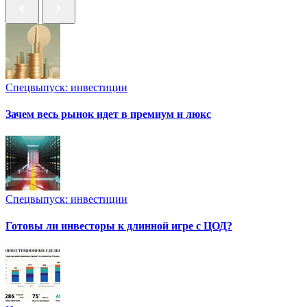
Спецвыпуск: инвестиции
Зачем весь рынок идет в премиум и люкс
Спецвыпуск: инвестиции
Готовы ли инвесторы к длинной игре с ЦОД?