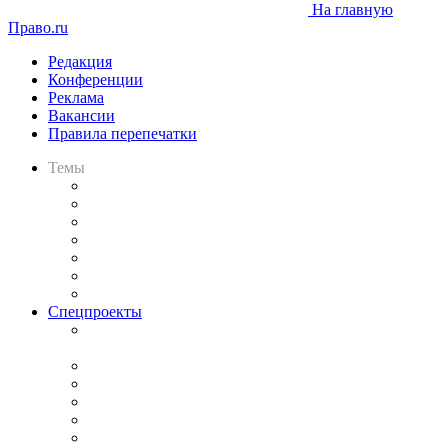
На главную
Право.ru
Редакция
Конференции
Реклама
Вакансии
Правила перепечатки
Темы
Практика
Законодательство
Процесс
Исследования
Рынок юридических услуг
Юридическое сообщество
Важнейшие правовые темы в прессе
Спецпроекты
Подкаст «В здравом уме
и твёрдой памяти»
Legal Design
Банкротная панорама
Советы для литигаторов
Сговоры на торгах
Авто