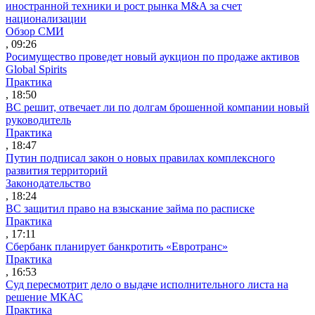
иностранной техники и рост рынка M&A за счет
национализации
Обзор СМИ
, 09:26
Росимущество проведет новый аукцион по продаже активов
Global Spirits
Практика
, 18:50
ВС решит, отвечает ли по долгам брошенной компании новый
руководитель
Практика
, 18:47
Путин подписал закон о новых правилах комплексного
развития территорий
Законодательство
, 18:24
ВС защитил право на взыскание займа по расписке
Практика
, 17:11
Сбербанк планирует банкротить «Евротранс»
Практика
, 16:53
Суд пересмотрит дело о выдаче исполнительного листа на
решение МКАС
Практика