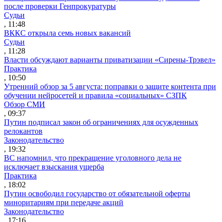
после проверки Генпрокуратуры
Судьи
, 11:48
ВККС открыла семь новых вакансий
Судьи
, 11:28
Власти обсуждают варианты приватизации «Сирены-Трэвел»
Практика
, 10:50
Утренний обзор за 5 августа: поправки о защите контента при
обучении нейросетей и правила «социальных» СЗПК
Обзор СМИ
, 09:37
Путин подписал закон об ограничениях для осужденных
релокантов
Законодательство
, 19:32
ВС напомнил, что прекращение уголовного дела не
исключает взыскания ущерба
Практика
, 18:02
Путин освободил государство от обязательной оферты
миноритариям при передаче акций
Законодательство
, 17:16