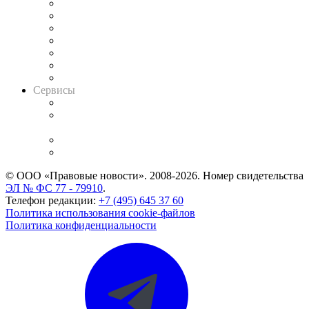
Картотека арбитражных дел
Решения арбитражных судов
Календарь рассмотрения арбитражных дел
Досье судей
Информация о судах
RSS лента новостей
Вакансии для юристов
Сервисы
Справочно-правовая система
Casebook: мониторинг дел
и компаний
Caselook: поиск и анализ практики
CASE.ONE: управление юридической службой
© ООО «Правовые новости». 2008-2026.
Номер свидетельства
ЭЛ № ФС 77 - 79910
.
Телефон редакции:
+7 (495) 645 37 60
Политика использования cookie-файлов
Политика конфиденциальности