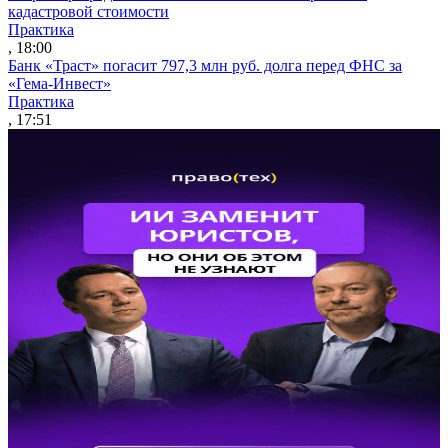
кадастровой стоимости
Практика
, 18:00
Банк «Траст» погасит 797,3 млн руб. долга перед ФНС за
«Гема-Инвест»
Практика
, 17:51