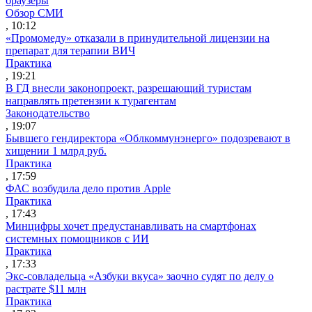
браузеры
Обзор СМИ
, 10:12
«Промомеду» отказали в принудительной лицензии на
препарат для терапии ВИЧ
Практика
, 19:21
В ГД внесли законопроект, разрешающий туристам
направлять претензии к турагентам
Законодательство
, 19:07
Бывшего гендиректора «Облкоммунэнерго» подозревают в
хищении 1 млрд руб.
Практика
, 17:59
ФАС возбудила дело против Apple
Практика
, 17:43
Минцифры хочет предустанавливать на смартфонах
системных помощников с ИИ
Практика
, 17:33
Экс-совладельца «Азбуки вкуса» заочно судят по делу о
растрате $11 млн
Практика