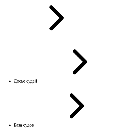
Досье судей
База судов