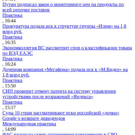
Путин подписал закон о мониторинге цен на продукты по
всей цепочке поставок
Практика
, 16:44
Прокуратура подала иск к структуре группы «Илим» на 1,8
млрд руб.
Практика
, 16:35
Экономколлегия ВС рассмотрит спор о классификации товара
по ВЭД ЕАЭС
Практика
, 16:24
Дочерняя компания «Мегафона» подала иск к «М.Видео» на
1,8 млрд руб.
Практика
, 15:50
СИП проверит отмену патента на систему управления
устройствами после возражений «Яндекса»
Практика
, 15:17
Суды 10 стран рассматривают иски российской «дочки»
Google о возврате дивидендов
Международная практика
, 14:09
ФАС раскрыла схему ограничения конкуренции в СРО