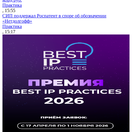
Практика
, 15:55
СИП поддержал Роспатент в споре об обозначении
«Нетдолгофф»
Практика
, 15:17