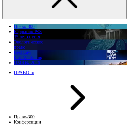
Право-300
Юррынок РФ:
35 лет спустя
Экологическое
право
Best Law
Firm Marketing
ПМЮФ 2026
ПРАВО.ru
Право-300
Конференции