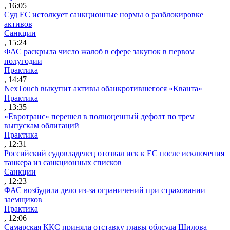
, 16:05
Суд ЕС истолкует санкционные нормы о разблокировке
активов
Санкции
, 15:24
ФАС раскрыла число жалоб в сфере закупок в первом
полугодии
Практика
, 14:47
NexTouch выкупит активы обанкротившегося «Кванта»
Практика
, 13:35
«Евротранс» перешел в полноценный дефолт по трем
выпускам облигаций
Практика
, 12:31
Российский судовладелец отозвал иск к ЕС после исключения
танкера из санкционных списков
Санкции
, 12:23
ФАС возбудила дело из-за ограничений при страховании
заемщиков
Практика
, 12:06
Самарская ККС приняла отставку главы облсуда Шилова