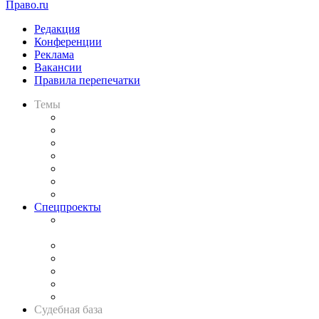
Право.ru
Редакция
Конференции
Реклама
Вакансии
Правила перепечатки
Темы
Практика
Законодательство
Процесс
Исследования
Рынок юридических услуг
Юридическое сообщество
Важнейшие правовые темы в прессе
Спецпроекты
Подкаст «В здравом уме
и твёрдой памяти»
Legal Design
Банкротная панорама
Советы для литигаторов
Сговоры на торгах
Авто
Судебная база