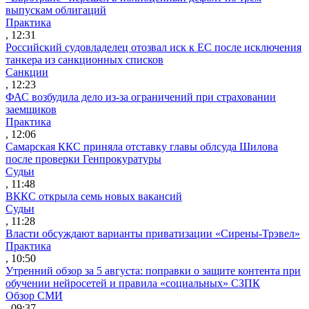
выпускам облигаций
Практика
, 12:31
Российский судовладелец отозвал иск к ЕС после исключения
танкера из санкционных списков
Санкции
, 12:23
ФАС возбудила дело из-за ограничений при страховании
заемщиков
Практика
, 12:06
Самарская ККС приняла отставку главы облсуда Шилова
после проверки Генпрокуратуры
Судьи
, 11:48
ВККС открыла семь новых вакансий
Судьи
, 11:28
Власти обсуждают варианты приватизации «Сирены-Трэвел»
Практика
, 10:50
Утренний обзор за 5 августа: поправки о защите контента при
обучении нейросетей и правила «социальных» СЗПК
Обзор СМИ
, 09:37