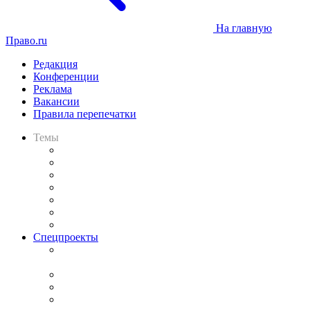
На главную
Право.ru
Редакция
Конференции
Реклама
Вакансии
Правила перепечатки
Темы
Практика
Законодательство
Процесс
Исследования
Рынок юридических услуг
Юридическое сообщество
Важнейшие правовые темы в прессе
Спецпроекты
Подкаст «В здравом уме
и твёрдой памяти»
Legal Design
Банкротная панорама
Советы для литигаторов