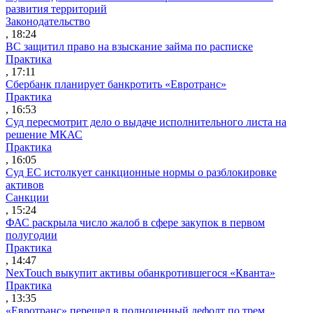
развития территорий
Законодательство
, 18:24
ВС защитил право на взыскание займа по расписке
Практика
, 17:11
Сбербанк планирует банкротить «Евротранс»
Практика
, 16:53
Суд пересмотрит дело о выдаче исполнительного листа на
решение МКАС
Практика
, 16:05
Суд ЕС истолкует санкционные нормы о разблокировке
активов
Санкции
, 15:24
ФАС раскрыла число жалоб в сфере закупок в первом
полугодии
Практика
, 14:47
NexTouch выкупит активы обанкротившегося «Кванта»
Практика
, 13:35
«Евротранс» перешел в полноценный дефолт по трем