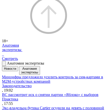
18+
Анатомия
экспертизы
Смотреть
Анатомия экспертизы
Новости
Анатомия
экспертизы
Минцифры предложило усилить контроль за сим-картами в
M2M-устройствах компаний
Законодательство
, 19:02
ВС рассмотрит иск о снятии партии «Яблоко» с выборов
Практика
, 17:55
Экс-владельца бутика Cartier осудили на девять с половиной