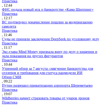
Практика
, 12:44
ФНС подала новый иск о банкротстве «Кама Шиппинг»
Практика
, 12:17
ВС подтвердил доначисление пошлин за модернизацию
самолета
Практика
, 11:46
Суды не приняли заключения DeepSeek по уголовному делу
Практика
, 11:17
Экс-глава Mind Money признала вину по делу о хищении и
дала показания на других фигурантов
Практика
, 10:44
Утренний обзор за 7 августа: смягчение банкротства для
селлеров и требования для статуса нацмодели ИИ
Обзор СМИ
, 09:22
Путин разрешил приватизацию аэропорта Шереметьево
Практика
, 19:07
Wildberries начнет страховать товары от ударов дронов
Практика