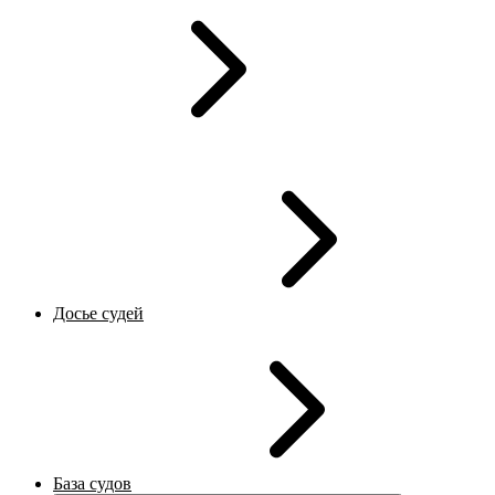
Досье судей
База судов