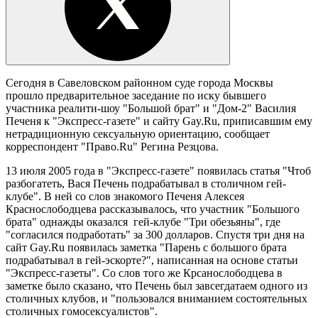
Сегодня в Савеловском районном суде города Москвы
прошло предварительное заседание по иску бывшего
участника реалити-шоу "Большой брат" и "Дом-2" Василия
Печеня к "Экспресс-газете" и сайту Gay.Ru, приписавшим ему
нетрадиционную сексуальную ориентацию, сообщает
корреспондент "Право.Ru" Регина Резцова.
13 июля 2005 года в "Экспресс-газете" появилась статья "Чтоб
разбогатеть, Вася Печень подрабатывал в столичном гей-
клубе". В ней со слов знакомого Печеня Алексея
Краснослободцева рассказывалось, что участник "Большого
брата" однажды оказался гей-клубе "Три обезьяны", где
"согласился подработать" за 300 долларов. Спустя три дня на
сайт Gay.Ru появилась заметка "Парень с большого брата
подрабатывал в гей-эскорте?", написанная на основе статьи
"Экспресс-газеты". Со слов того же Крсанослободцева в
заметке было сказано, что Печень был завсегдатаем одного из
столичных клубов, и "пользовался вниманием состоятельных
столичных гомосексуалистов".