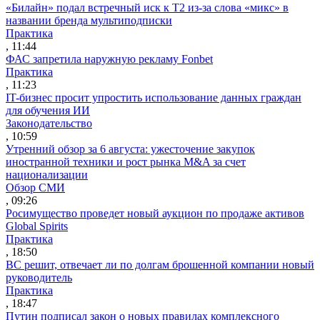
«Билайн» подал встречный иск к Т2 из-за слова «микс» в
названии бренда мультиподписки
Практика
, 11:44
ФАС запретила наружную рекламу Fonbet
Практика
, 11:23
IT-бизнес просит упростить использование данных граждан
для обучения ИИ
Законодательство
, 10:59
Утренний обзор за 6 августа: ужесточение закупок
иностранной техники и рост рынка M&A за счет
национализации
Обзор СМИ
, 09:26
Росимущество проведет новый аукцион по продаже активов
Global Spirits
Практика
, 18:50
ВС решит, отвечает ли по долгам брошенной компании новый
руководитель
Практика
, 18:47
Путин подписал закон о новых правилах комплексного