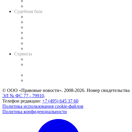
Сговоры на торгах
Авто
Судебная база
Картотека арбитражных дел
Решения арбитражных судов
Календарь рассмотрения арбитражных дел
Досье судей
Информация о судах
RSS лента новостей
Вакансии для юристов
Сервисы
Справочно-правовая система
Casebook: мониторинг дел
и компаний
Caselook: поиск и анализ практики
CASE.ONE: управление юридической службой
© ООО «Правовые новости». 2008-2026.
Номер свидетельства
ЭЛ № ФС 77 - 79910
.
Телефон редакции:
+7 (495) 645 37 60
Политика использования cookie-файлов
Политика конфиденциальности