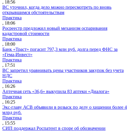
, 18:56
ВС уточнил, когда дело можно пересмотреть по вновь
открывшимся обстоятельствам
Практика
, 18:06
Росреестр предложил новый механизм оспаривания
кадастровой стоимости
Практика
, 18:00
Банк «Траст» погасит 797,3 млн руб. долга перед ФНС за
«Гема-Инвест»
Практика
, 17:51
ВС запретил уравнивать цены участников закупок без учета
НДС
Практика
, 16:26
Аптечная сеть «36,6» выкупила 83 аптеки «Диалога»
Практика
, 16:25
Экс-главу АСВ объявили в розыск по делу о хищении более 4
млрд руб.
Практика
, 15:55
СИП поддержал Роспатент в споре об обозначении