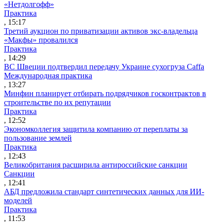
«Нетдолгофф»
Практика
, 15:17
Третий аукцион по приватизации активов экс-владельца
«Макфы» провалился
Практика
, 14:29
ВС Швеции подтвердил передачу Украине сухогруза Caffa
Международная практика
, 13:27
Минфин планирует отбирать подрядчиков госконтрактов в
строительстве по их репутации
Практика
, 12:52
Экономколлегия защитила компанию от переплаты за
пользование землей
Практика
, 12:43
Великобритания расширила антироссийские санкции
Санкции
, 12:41
АБД предложила стандарт синтетических данных для ИИ-
моделей
Практика
, 11:53