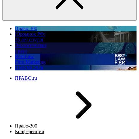
Право-300
Юррынок РФ:
35 лет спустя
Экологическое
право
Best Law
Firm Marketing
ПМЮФ 2026
ПРАВО.ru
Право-300
Конференции