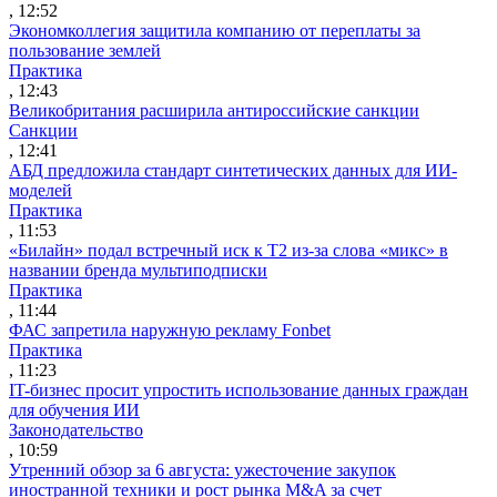
, 12:52
Экономколлегия защитила компанию от переплаты за
пользование землей
Практика
, 12:43
Великобритания расширила антироссийские санкции
Санкции
, 12:41
АБД предложила стандарт синтетических данных для ИИ-
моделей
Практика
, 11:53
«Билайн» подал встречный иск к Т2 из-за слова «микс» в
названии бренда мультиподписки
Практика
, 11:44
ФАС запретила наружную рекламу Fonbet
Практика
, 11:23
IT-бизнес просит упростить использование данных граждан
для обучения ИИ
Законодательство
, 10:59
Утренний обзор за 6 августа: ужесточение закупок
иностранной техники и рост рынка M&A за счет