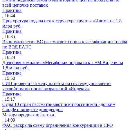
всей цепочке поставок
Практика
, 16:44
Прокуратура подала иск к структуре группы «Илим» на 1,8
млрд руб.
Практика
, 16:35
Экономколлегия ВС рассмотрит спор о классификации товара
по ВЭД ЕАЭС
Практика
, 16:24
Дочерняя компания «Мегафона» подала иск к «М.Видео» на
1,8 млрд руб.
Практика
, 15:50
СИП проверит отмену патента на систему управления
устройствами после возражений «Яндекса»
Практика
, 15:17
Суды 10 стран рассматривают иски российской «дочки»
Google о возврате дивидендов
Международная практика
, 14:09
ФАС раскрыла схему ограничения конкуренции в СРО