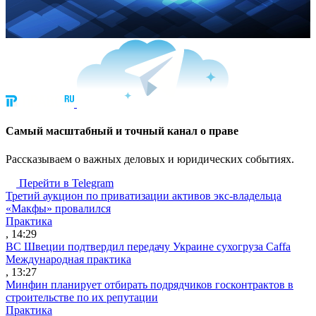
Cамый масштабный и точный канал о праве
Рассказываем о важных деловых и юридических событиях.
Перейти в Telegram
Третий аукцион по приватизации активов экс-владельца
«Макфы» провалился
Практика
, 14:29
ВС Швеции подтвердил передачу Украине сухогруза Caffa
Международная практика
, 13:27
Минфин планирует отбирать подрядчиков госконтрактов в
строительстве по их репутации
Практика