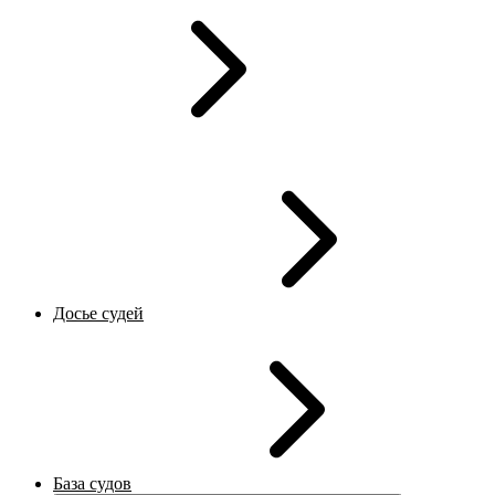
Досье судей
База судов