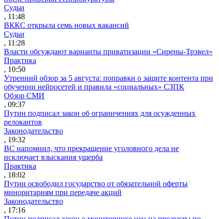
Судьи
, 11:48
ВККС открыла семь новых вакансий
Судьи
, 11:28
Власти обсуждают варианты приватизации «Сирены-Трэвел»
Практика
, 10:50
Утренний обзор за 5 августа: поправки о защите контента при
обучении нейросетей и правила «социальных» СЗПК
Обзор СМИ
, 09:37
Путин подписал закон об ограничениях для осужденных
релокантов
Законодательство
, 19:32
ВС напомнил, что прекращение уголовного дела не
исключает взыскания ущерба
Практика
, 18:02
Путин освободил государство от обязательной оферты
миноритариям при передаче акций
Законодательство
, 17:16
Путин подписал закон о мониторинге цен на продукты по