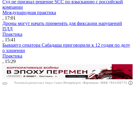
Суд не признал решение SCC по взысканию с российской
компании
Международная практика
, 17:01
Дроны могут начать применять для фиксации нарушений
ПДД
Практика
, 15:41
Бывшего сенатора Сабадаша приговорили к 12 годам по делу
о хищении
Практика
, 15:29
Реклама
Адвокатское бюро Санкт-Петербурга «Вертикаль» ИНН 7841290773
Реклама
ООО "Право.ру" ИНН: 7704835288