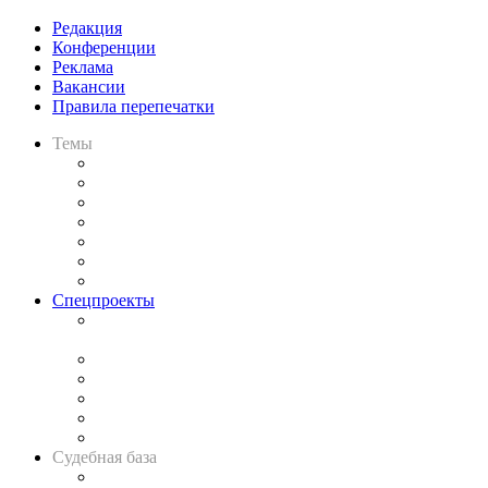
Редакция
Конференции
Реклама
Вакансии
Правила перепечатки
Темы
Практика
Законодательство
Процесс
Исследования
Рынок юридических услуг
Юридическое сообщество
Важнейшие правовые темы в прессе
Спецпроекты
Подкаст «В здравом уме
и твёрдой памяти»
Legal Design
Банкротная панорама
Советы для литигаторов
Сговоры на торгах
Авто
Судебная база
Картотека арбитражных дел