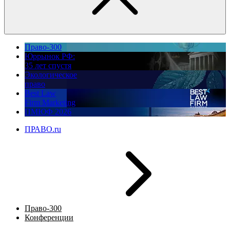
Право-300
Юррынок РФ:
35 лет спустя
Экологическое
право
Best Law
Firm Marketing
ПМЮФ 2026
ПРАВО.ru
Право-300
Конференции