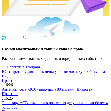
Cамый масштабный и точный канал о праве
Рассказываем о важных деловых и юридических событиях.
Перейти в Telegram
ВС запретил уравнивать цены участников закупок без учета
НДС
Практика
, 16:26
Аптечная сеть «36,6» выкупила 83 аптеки «Диалога»
Практика
, 16:25
Экс-главу АСВ объявили в розыск по делу о хищении более 4
млрд руб.