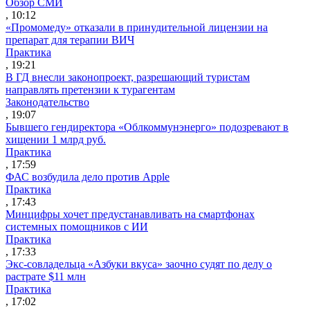
Обзор СМИ
, 10:12
«Промомеду» отказали в принудительной лицензии на
препарат для терапии ВИЧ
Практика
, 19:21
В ГД внесли законопроект, разрешающий туристам
направлять претензии к турагентам
Законодательство
, 19:07
Бывшего гендиректора «Облкоммунэнерго» подозревают в
хищении 1 млрд руб.
Практика
, 17:59
ФАС возбудила дело против Apple
Практика
, 17:43
Минцифры хочет предустанавливать на смартфонах
системных помощников с ИИ
Практика
, 17:33
Экс-совладельца «Азбуки вкуса» заочно судят по делу о
растрате $11 млн
Практика
, 17:02