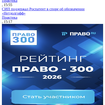
Практика
, 15:55
СИП поддержал Роспатент в споре об обозначении
«Нетдолгофф»
Практика
, 15:17