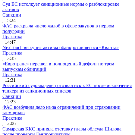
Суд ЕС истолкует санкционные нормы о разблокировке
активов
Санкции
, 15:24
ФАС раскрыла число жалоб в сфере закупок в первом
полугодии
Практика
, 14:47
NexTouch выкупит активы обанкротившегося «Кванта»
Практика
, 13:35
«Евротранс» перешел в полноценный дефолт по трем
выпускам облигаций
Практика
, 12:31
Российский судовладелец отозвал иск к ЕС после исключения
танкера из санкционных списков
Санкции
, 12:23
ФАС возбудила дело из-за ограничений при страховании
заемщиков
Практика
, 12:06
Самарская ККС приняла отставку главы облсуда Шилова
после проверки Генпрокуратуры