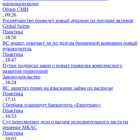
национализации
Обзор СМИ
, 09:26
Росимущество проведет новый аукцион по продаже активов
Global Spirits
Практика
, 18:50
ВС решит, отвечает ли по долгам брошенной компании новый
руководитель
Практика
, 18:47
Путин подписал закон о новых правилах комплексного
развития территорий
Законодательство
, 18:24
ВС защитил право на взыскание займа по расписке
Практика
, 17:11
Сбербанк планирует банкротить «Евротранс»
Практика
, 16:53
Суд пересмотрит дело о выдаче исполнительного листа на
решение МКАС
Практика
, 16:05