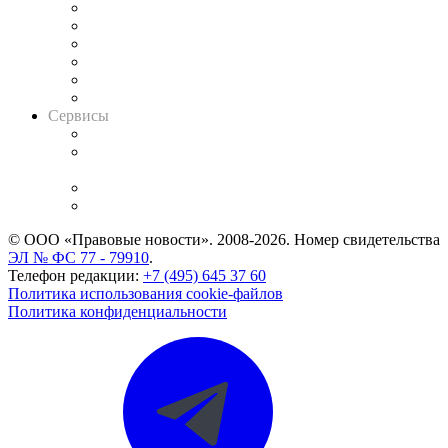
Решения арбитражных судов
Календарь рассмотрения арбитражных дел
Досье судей
Информация о судах
RSS лента новостей
Вакансии для юристов
Сервисы
Справочно-правовая система
Casebook: мониторинг дел
и компаний
Caselook: поиск и анализ практики
CASE.ONE: управление юридической службой
© ООО «Правовые новости». 2008-2026.
Номер свидетельства
ЭЛ № ФС 77 - 79910
.
Телефон редакции:
+7 (495) 645 37 60
Политика использования cookie-файлов
Политика конфиденциальности