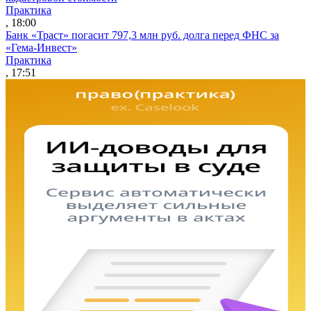
Практика
, 18:00
Банк «Траст» погасит 797,3 млн руб. долга перед ФНС за
«Гема-Инвест»
Практика
, 17:51