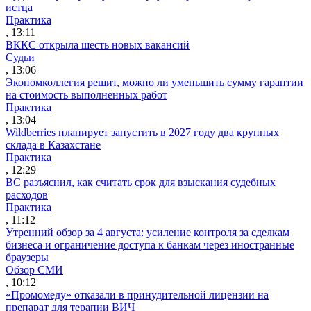
истца
Практика
, 13:11
ВККС открыла шесть новых вакансий
Судьи
, 13:06
Экономколлегия решит, можно ли уменьшить сумму гарантии
на стоимость выполненных работ
Практика
, 13:04
Wildberries планирует запустить в 2027 году два крупных
склада в Казахстане
Практика
, 12:29
ВС разъяснил, как считать срок для взыскания судебных
расходов
Практика
, 11:12
Утренний обзор за 4 августа: усиление контроля за сделкам
бизнеса и ограничение доступа к банкам через иностранные
браузеры
Обзор СМИ
, 10:12
«Промомеду» отказали в принудительной лицензии на
препарат для терапии ВИЧ