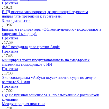
Практика
, 19:21
В ГД внесли законопроект, разрешающий туристам
направлять претензии к турагентам
Законодательство
, 19:07
Бывшего гендиректора «Облкоммунэнерго» подозревают в
хищении 1 млрд руб.
Практика
, 17:59
ФАС возбудила дело против Apple
Практика
, 17:43
Минцифры хочет предустанавливать на смартфонах
системных помощников с ИИ
Практика
, 17:33
Экс-совладельца «Азбуки вкуса» заочно судят по делу о
растрате $11 млн
Практика
, 17:02
Суд не признал решение SCC по взысканию с российской
компании
Международная практика
, 17:01