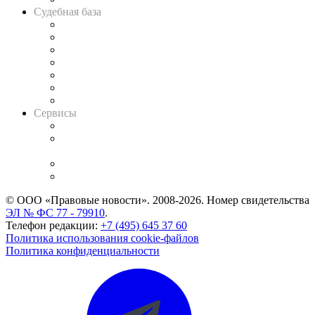
Судебная база
Картотека арбитражных дел
Решения арбитражных судов
Календарь рассмотрения арбитражных дел
Досье судей
Информация о судах
RSS лента новостей
Вакансии для юристов
Сервисы
Справочно-правовая система
Casebook: мониторинг дел
и компаний
Caselook: поиск и анализ практики
CASE.ONE: управление юридической службой
© ООО «Правовые новости». 2008-2026.
Номер свидетельства
ЭЛ № ФС 77 - 79910
.
Телефон редакции:
+7 (495) 645 37 60
Политика использования cookie-файлов
Политика конфиденциальности