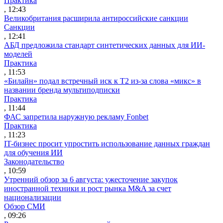
Практика
, 12:43
Великобритания расширила антироссийские санкции
Санкции
, 12:41
АБД предложила стандарт синтетических данных для ИИ-
моделей
Практика
, 11:53
«Билайн» подал встречный иск к Т2 из-за слова «микс» в
названии бренда мультиподписки
Практика
, 11:44
ФАС запретила наружную рекламу Fonbet
Практика
, 11:23
IT-бизнес просит упростить использование данных граждан
для обучения ИИ
Законодательство
, 10:59
Утренний обзор за 6 августа: ужесточение закупок
иностранной техники и рост рынка M&A за счет
национализации
Обзор СМИ
, 09:26