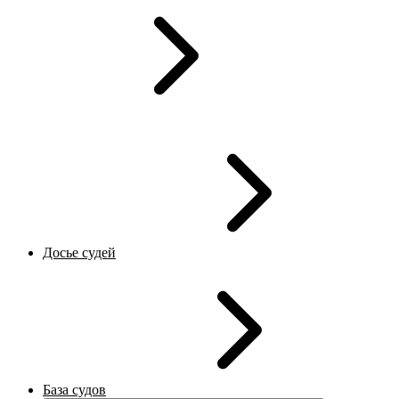
Досье судей
База судов