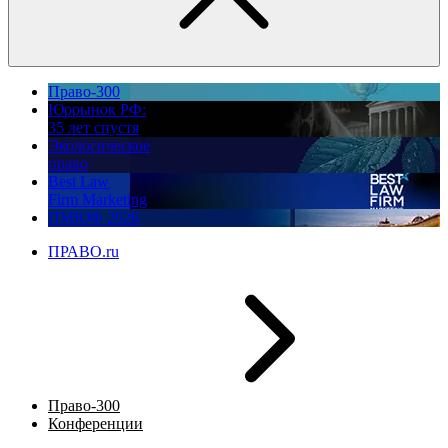
Право-300
Юррынок РФ:
35 лет спустя
Экологическое
право
Best Law
Firm Marketing
ПМЮФ 2026
ПРАВО.ru
Право-300
Конференции