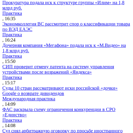
Прокуратура подала иск к структуре группы «Илим» на 1,8
млрд руб.
Практика
, 16:35
Экономколлегия ВС рассмотрит спор о классификации товара
по ВЭД ЕАЭС
Практика
, 16:24
Дочерняя компания «Мегафона» подала иск к «М.Видео» на
1,8 млрд руб.
Практика
, 15:50
СИП проверит отмену патента на систему управления
устройствами после возражений «Яндекса»
Практика
, 15:17
Суды 10 стран рассматривают иски российской «дочки»
Google о возврате дивидендов
Международная практика
, 14:09
ФАС раскрыла схему ограничения конкуренции в СРО
«Единство»
Практика
, 14:08
Суд снял арбитражную оговорку по просьбе иностранного