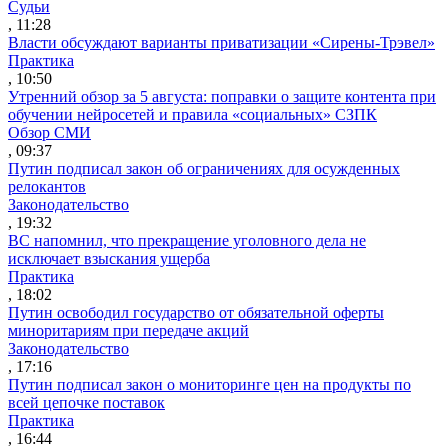
Судьи
, 11:28
Власти обсуждают варианты приватизации «Сирены-Трэвел»
Практика
, 10:50
Утренний обзор за 5 августа: поправки о защите контента при
обучении нейросетей и правила «социальных» СЗПК
Обзор СМИ
, 09:37
Путин подписал закон об ограничениях для осужденных
релокантов
Законодательство
, 19:32
ВС напомнил, что прекращение уголовного дела не
исключает взыскания ущерба
Практика
, 18:02
Путин освободил государство от обязательной оферты
миноритариям при передаче акций
Законодательство
, 17:16
Путин подписал закон о мониторинге цен на продукты по
всей цепочке поставок
Практика
, 16:44