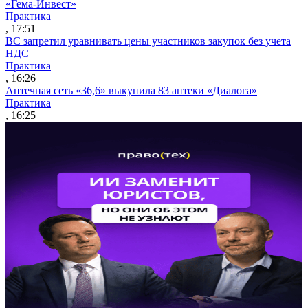
«Гема-Инвест»
Практика
, 17:51
ВС запретил уравнивать цены участников закупок без учета
НДС
Практика
, 16:26
Аптечная сеть «36,6» выкупила 83 аптеки «Диалога»
Практика
, 16:25