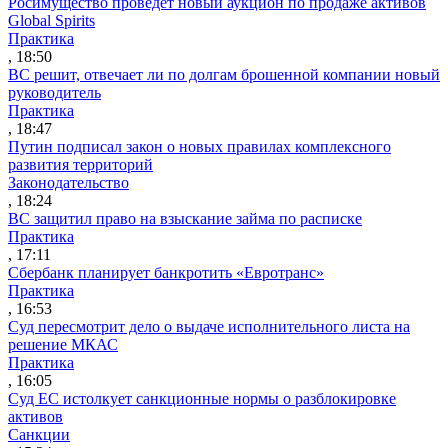
Росимущество проведет новый аукцион по продаже активов
Global Spirits
Практика
, 18:50
ВС решит, отвечает ли по долгам брошенной компании новый
руководитель
Практика
, 18:47
Путин подписал закон о новых правилах комплексного
развития территорий
Законодательство
, 18:24
ВС защитил право на взыскание займа по расписке
Практика
, 17:11
Сбербанк планирует банкротить «Евротранс»
Практика
, 16:53
Суд пересмотрит дело о выдаче исполнительного листа на
решение МКАС
Практика
, 16:05
Суд ЕС истолкует санкционные нормы о разблокировке
активов
Санкции