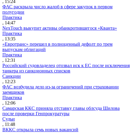
, 15:24
ФАС раскрыла число жалоб в сфере закупок в первом
полугодии
Практика
, 14:47
NexTouch выкупит активы обанкротившегося «Кванта»
Практика
, 13:35
«Евротранс» перешел в полноценный дефолт по трем
выпускам облигаций
Практика
, 12:31
Российский судовладелец отозвал иск к ЕС после исключения
танкера из санкционных списков
Санкции
, 12:23
ФАС возбудила дело из-за ограничений при страховании
заемщиков
Практика
, 12:06
Самарская ККС приняла отставку главы облсуда Шилова
после проверки Генпрокуратуры
Судьи
, 11:48
ВККС открыла семь новых вакансий