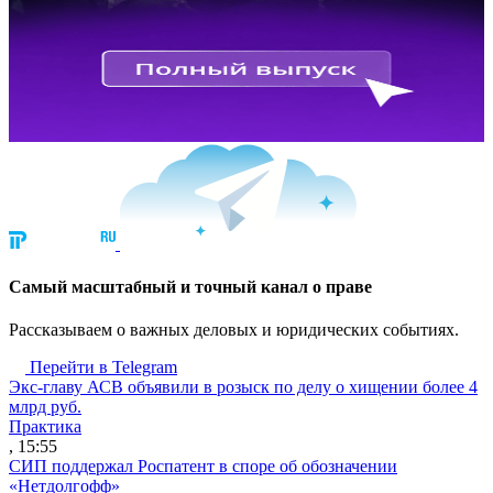
Cамый масштабный и точный канал о праве
Рассказываем о важных деловых и юридических событиях.
Перейти в Telegram
Экс-главу АСВ объявили в розыск по делу о хищении более 4
млрд руб.
Практика
, 15:55
СИП поддержал Роспатент в споре об обозначении
«Нетдолгофф»