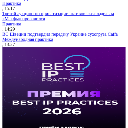
Практика
, 15:17
Третий аукцион по приватизации активов экс-владельца
«Макфы» провалился
Практика
, 14:29
ВС Швеции подтвердил передачу Украине сухогруза Caffa
Международная практика
, 13:27