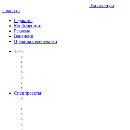
На главную
Право.ru
Редакция
Конференции
Реклама
Вакансии
Правила перепечатки
Темы
Практика
Законодательство
Процесс
Исследования
Рынок юридических услуг
Юридическое сообщество
Важнейшие правовые темы в прессе
Спецпроекты
Подкаст «В здравом уме
и твёрдой памяти»
Legal Design
Банкротная панорама
Советы для литигаторов
Сговоры на торгах
Авто