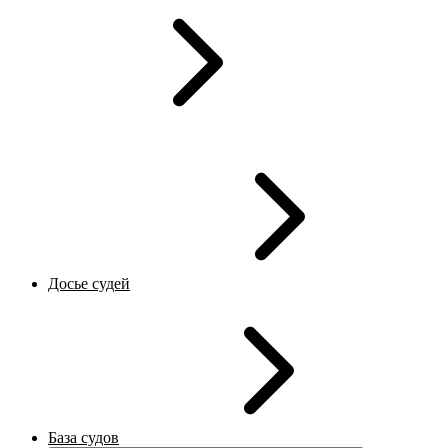
Досье судей
База судов