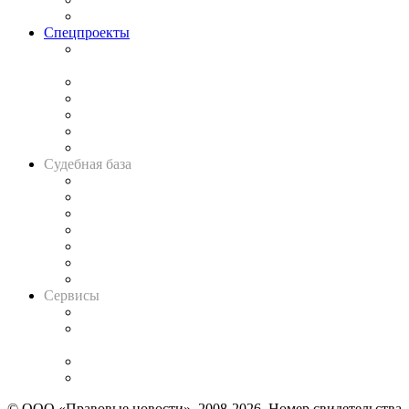
Важнейшие правовые темы в прессе
Спецпроекты
Подкаст «В здравом уме
и твёрдой памяти»
Legal Design
Банкротная панорама
Советы для литигаторов
Сговоры на торгах
Авто
Судебная база
Картотека арбитражных дел
Решения арбитражных судов
Календарь рассмотрения арбитражных дел
Досье судей
Информация о судах
RSS лента новостей
Вакансии для юристов
Сервисы
Справочно-правовая система
Casebook: мониторинг дел
и компаний
Caselook: поиск и анализ практики
CASE.ONE: управление юридической службой
© ООО «Правовые новости». 2008-2026.
Номер свидетельства