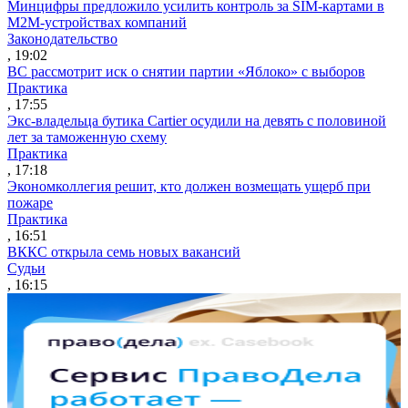
Минцифры предложило усилить контроль за SIM-картами в
M2M-устройствах компаний
Законодательство
, 19:02
ВС рассмотрит иск о снятии партии «Яблоко» с выборов
Практика
, 17:55
Экс-владельца бутика Cartier осудили на девять с половиной
лет за таможенную схему
Практика
, 17:18
Экономколлегия решит, кто должен возмещать ущерб при
пожаре
Практика
, 16:51
ВККС открыла семь новых вакансий
Судьи
, 16:15