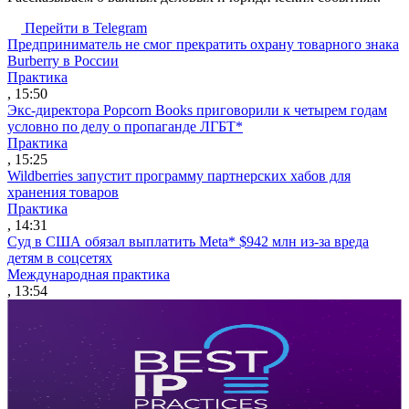
Перейти в Telegram
Предприниматель не смог прекратить охрану товарного знака
Burberry в России
Практика
, 15:50
Экс-директора Popcorn Books приговорили к четырем годам
условно по делу о пропаганде ЛГБТ*
Практика
, 15:25
Wildberries запустит программу партнерских хабов для
хранения товаров
Практика
, 14:31
Суд в США обязал выплатить Meta* $942 млн из-за вреда
детям в соцсетях
Международная практика
, 13:54