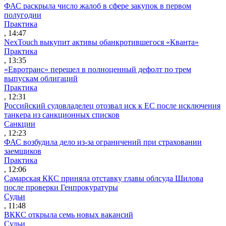
ФАС раскрыла число жалоб в сфере закупок в первом
полугодии
Практика
, 14:47
NexTouch выкупит активы обанкротившегося «Кванта»
Практика
, 13:35
«Евротранс» перешел в полноценный дефолт по трем
выпускам облигаций
Практика
, 12:31
Российский судовладелец отозвал иск к ЕС после исключения
танкера из санкционных списков
Санкции
, 12:23
ФАС возбудила дело из-за ограничений при страховании
заемщиков
Практика
, 12:06
Самарская ККС приняла отставку главы облсуда Шилова
после проверки Генпрокуратуры
Судьи
, 11:48
ВККС открыла семь новых вакансий
Судьи