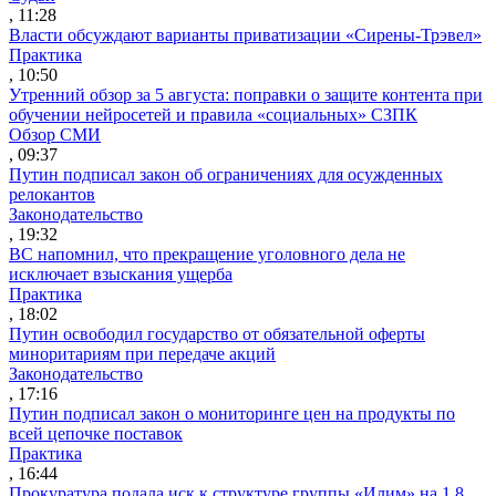
, 11:28
Власти обсуждают варианты приватизации «Сирены-Трэвел»
Практика
, 10:50
Утренний обзор за 5 августа: поправки о защите контента при
обучении нейросетей и правила «социальных» СЗПК
Обзор СМИ
, 09:37
Путин подписал закон об ограничениях для осужденных
релокантов
Законодательство
, 19:32
ВС напомнил, что прекращение уголовного дела не
исключает взыскания ущерба
Практика
, 18:02
Путин освободил государство от обязательной оферты
миноритариям при передаче акций
Законодательство
, 17:16
Путин подписал закон о мониторинге цен на продукты по
всей цепочке поставок
Практика
, 16:44
Прокуратура подала иск к структуре группы «Илим» на 1,8