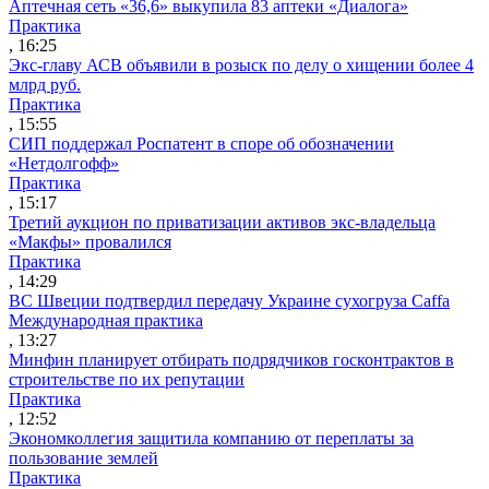
Аптечная сеть «36,6» выкупила 83 аптеки «Диалога»
Практика
, 16:25
Экс-главу АСВ объявили в розыск по делу о хищении более 4
млрд руб.
Практика
, 15:55
СИП поддержал Роспатент в споре об обозначении
«Нетдолгофф»
Практика
, 15:17
Третий аукцион по приватизации активов экс-владельца
«Макфы» провалился
Практика
, 14:29
ВС Швеции подтвердил передачу Украине сухогруза Caffa
Международная практика
, 13:27
Минфин планирует отбирать подрядчиков госконтрактов в
строительстве по их репутации
Практика
, 12:52
Экономколлегия защитила компанию от переплаты за
пользование землей
Практика