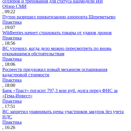
селлеров и требования для статуса нацмодели ИИ
Обзор СМИ
, 09:22
Путин разрешил приватизацию аэропорта Шереметьево
Практика
, 19:07
Wildberries начнет страховать товары от ударов дронов
Практика
, 18:56
ВС уточнил, когда дело можно пересмотреть по вновь
открывшимся обстоятельствам
Практика
, 18:06
Росреестр предложил новый механизм оспаривания
кадастровой стоимости
Практика
, 18:00
Банк «Траст» погасит 797,3 млн руб. долга перед ФНС за
«Гема-Инвест»
Практика
, 17:51
ВС запретил уравнивать цены участников закупок без учета
НДС
Практика
, 16:26