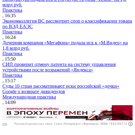
млрд руб.
Практика
, 16:35
Экономколлегия ВС рассмотрит спор о классификации товара
по ВЭД ЕАЭС
Практика
, 16:24
Дочерняя компания «Мегафона» подала иск к «М.Видео» на
1,8 млрд руб.
Практика
, 15:50
СИП проверит отмену патента на систему управления
устройствами после возражений «Яндекса»
Практика
, 15:17
Суды 10 стран рассматривают иски российской «дочки»
Google о возврате дивидендов
Международная практика
, 14:09
Реклама
Адвокатское бюро Санкт-Петербурга «Вертикаль» ИНН 7841290773
Реклама
АО"Право.ру" ИНН: 7708095468