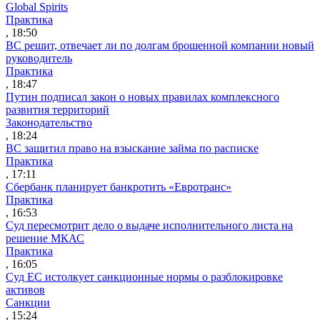
Global Spirits
Практика
, 18:50
ВС решит, отвечает ли по долгам брошенной компании новый
руководитель
Практика
, 18:47
Путин подписал закон о новых правилах комплексного
развития территорий
Законодательство
, 18:24
ВС защитил право на взыскание займа по расписке
Практика
, 17:11
Сбербанк планирует банкротить «Евротранс»
Практика
, 16:53
Суд пересмотрит дело о выдаче исполнительного листа на
решение МКАС
Практика
, 16:05
Суд ЕС истолкует санкционные нормы о разблокировке
активов
Санкции
, 15:24