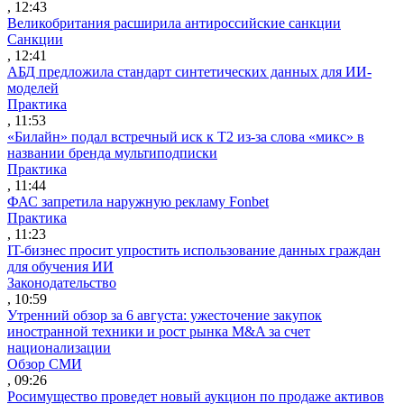
, 12:43
Великобритания расширила антироссийские санкции
Санкции
, 12:41
АБД предложила стандарт синтетических данных для ИИ-
моделей
Практика
, 11:53
«Билайн» подал встречный иск к Т2 из-за слова «микс» в
названии бренда мультиподписки
Практика
, 11:44
ФАС запретила наружную рекламу Fonbet
Практика
, 11:23
IT-бизнес просит упростить использование данных граждан
для обучения ИИ
Законодательство
, 10:59
Утренний обзор за 6 августа: ужесточение закупок
иностранной техники и рост рынка M&A за счет
национализации
Обзор СМИ
, 09:26
Росимущество проведет новый аукцион по продаже активов