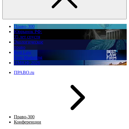
Право-300
Юррынок РФ:
35 лет спустя
Экологическое
право
Best Law
Firm Marketing
ПМЮФ 2026
ПРАВО.ru
Право-300
Конференции