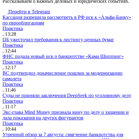
Рассказываем о важных деловых и юридических событиях.
Перейти в Telegram
Кассация разрешила рассмотреть в РФ иск к «Альфа-Банку»
по еврооблигациям
Практика
, 13:28
ЦБ ужесточил требования к листингу ценных бумаг
Практика
, 12:44
ФНС подала новый иск о банкротстве «Кама Шиппинг»
Практика
, 12:17
ВС подтвердил доначисление пошлин за модернизацию
самолета
Практика
, 11:46
Суды не приняли заключения DeepSeek по уголовному делу
Практика
, 11:17
Экс-глава Mind Money признала вину по делу о хищении и
дала показания на других фигурантов
Практика
, 10:44
Утренний обзор за 7 августа: смягчение банкротства для