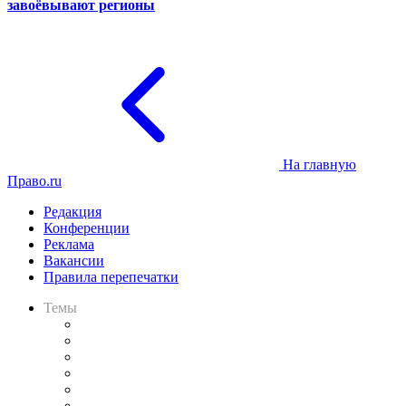
завоёвывают регионы
На главную
Право.ru
Редакция
Конференции
Реклама
Вакансии
Правила перепечатки
Темы
Практика
Законодательство
Процесс
Исследования
Рынок юридических услуг
Юридическое сообщество