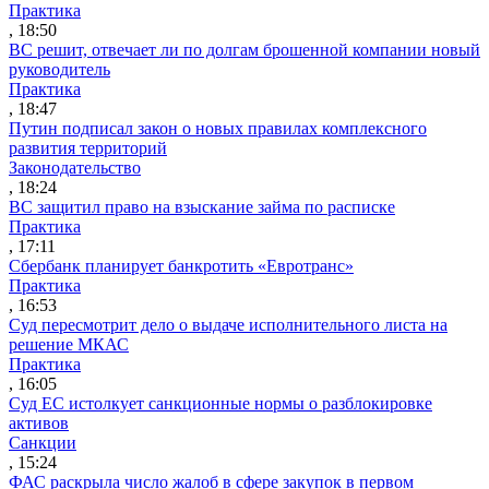
Практика
, 18:50
ВС решит, отвечает ли по долгам брошенной компании новый
руководитель
Практика
, 18:47
Путин подписал закон о новых правилах комплексного
развития территорий
Законодательство
, 18:24
ВС защитил право на взыскание займа по расписке
Практика
, 17:11
Сбербанк планирует банкротить «Евротранс»
Практика
, 16:53
Суд пересмотрит дело о выдаче исполнительного листа на
решение МКАС
Практика
, 16:05
Суд ЕС истолкует санкционные нормы о разблокировке
активов
Санкции
, 15:24
ФАС раскрыла число жалоб в сфере закупок в первом