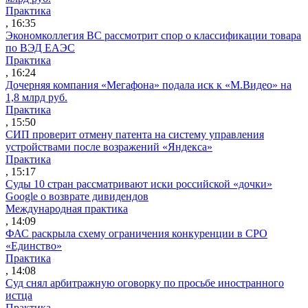
Практика
, 16:35
Экономколлегия ВС рассмотрит спор о классификации товара
по ВЭД ЕАЭС
Практика
, 16:24
Дочерняя компания «Мегафона» подала иск к «М.Видео» на
1,8 млрд руб.
Практика
, 15:50
СИП проверит отмену патента на систему управления
устройствами после возражений «Яндекса»
Практика
, 15:17
Суды 10 стран рассматривают иски российской «дочки»
Google о возврате дивидендов
Международная практика
, 14:09
ФАС раскрыла схему ограничения конкуренции в СРО
«Единство»
Практика
, 14:08
Суд снял арбитражную оговорку по просьбе иностранного
истца
Практика