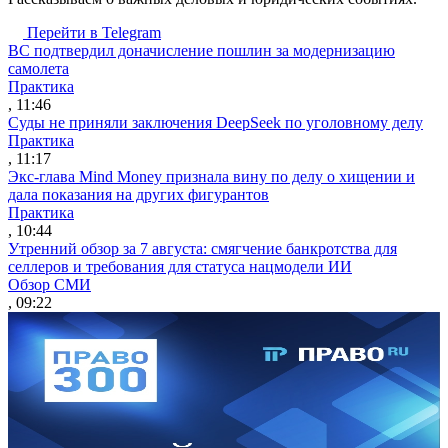
Перейти в Telegram
ВС подтвердил доначисление пошлин за модернизацию
самолета
Практика
, 11:46
Суды не приняли заключения DeepSeek по уголовному делу
Практика
, 11:17
Экс-глава Mind Money признала вину по делу о хищении и
дала показания на других фигурантов
Практика
, 10:44
Утренний обзор за 7 августа: смягчение банкротства для
селлеров и требования для статуса нацмодели ИИ
Обзор СМИ
, 09:22