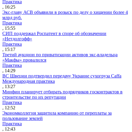
Практика
, 16:25
Экс-главу АСВ объявили в розыск по делу о хищении более 4
млрд руб.
Практика
, 15:55
СИП поддержал Роспатент в споре об обозначении
«Нетдолгофф»
Практика
, 15:17
Третий аукцион по приватизации активов экс-владельца
«Макфы» провалился
Практика
, 14:29
ВС Швеции подтвердил передачу Украине сухогруза Caffa
Международная практика
, 13:27
Минфин планирует отбирать подрядчиков госконтрактов в
строительстве по их репутации
Практика
, 12:52
Экономколлегия защитила компанию от переплаты за
пользование землей
Практика
, 12:43