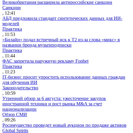
Великобритания расширила антироссийские санкции
Санкции
, 12:41
АБД предложила стандарт синтетических данных для ИИ-
моделей
Практика
, 11:53
«Билайн» подал встречный иск к Т2 из-за слова «микс» в
названии бренда мультиподписки
Практика
, 11:44
ФАС запретила наружную рекламу Fonbet
Практика
, 11:23
IT-бизнес просит упростить использование данных граждан
для обучения ИИ
Законодательство
, 10:59
Утренний обзор за 6 августа: ужесточение закупок
иностранной техники и рост рынка M&A за счет
национализации
Обзор СМИ
, 09:26
Росимущество проведет новый аукцион по продаже активов
Global Spirits