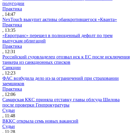
полугодии
Практика
, 14:47
NexTouch выкупит активы обанкротившегося «Кванта»
Практика
, 13:35
«Евротранс» перешел в полноценный дефолт по трем
выпускам облигаций
Практика
, 12:31
Российский судовладелец отозвал иск к ЕС после исключения
танкера из санкционных списков
Санкции
, 12:23
ФАС возбудила дело из-за ограничений при страховании
заемщиков
Практика
, 12:06
Самарская ККС приняла отставку главы облсуда Шилова
после проверки Генпрокуратуры
Судьи
, 11:48
ВККС открыла семь новых вакансий
Судьи
, 11:28