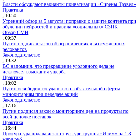
Власти обсуждают варианты приватизации «Сирены-Трэвел»
Практика
, 10:50
Утренний обзор за 5 августа: поправки о защите контента при
обучении нейросетей и правила «социальных» СЗПК
Обзор СМИ
, 09:37
Путин подписал закон об ограничениях для осужденных
релокантов
Законодательство
, 19:32
ВС напомнил, что прекращение уголовного дела не
исключает взыскания ущерба
Практика
, 18:02
Путин освободил государство от обязательной оферты
миноритариям при передаче акций
Законодательство
, 17:16
Путин подписал закон о мониторинге цен на продукты по
всей цепочке поставок
Практика
, 16:44
Прокуратура подала иск к структуре группы «Илим» на 1,8
млрд руб.