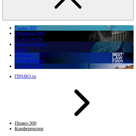
Право-300
Юррынок РФ:
35 лет спустя
Экологическое
право
Best Law
Firm Marketing
ПМЮФ 2026
ПРАВО.ru
Право-300
Конференции