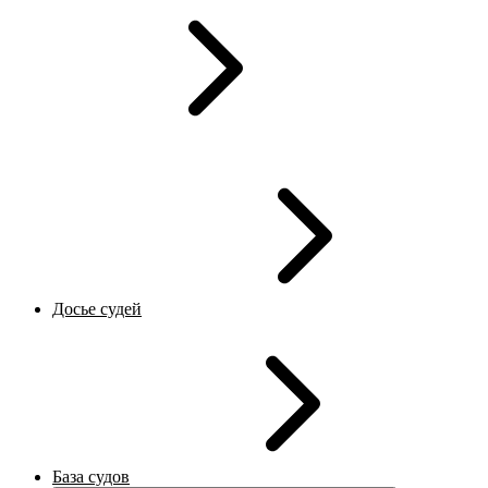
Досье судей
База судов