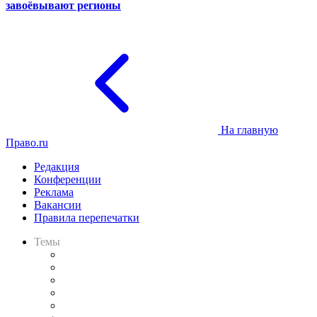
завоёвывают регионы
На главную
Право.ru
Редакция
Конференции
Реклама
Вакансии
Правила перепечатки
Темы
Практика
Законодательство
Процесс
Исследования
Рынок юридических услуг