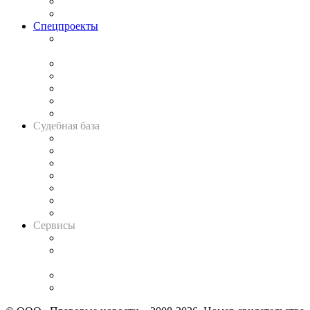
Юридическое сообщество
Важнейшие правовые темы в прессе
Спецпроекты
Подкаст «В здравом уме
и твёрдой памяти»
Legal Design
Банкротная панорама
Советы для литигаторов
Сговоры на торгах
Авто
Судебная база
Картотека арбитражных дел
Решения арбитражных судов
Календарь рассмотрения арбитражных дел
Досье судей
Информация о судах
RSS лента новостей
Вакансии для юристов
Сервисы
Справочно-правовая система
Casebook: мониторинг дел
и компаний
Caselook: поиск и анализ практики
CASE.ONE: управление юридической службой