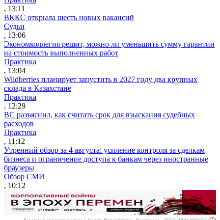
, 13:11
ВККС открыла шесть новых вакансий
Судьи
, 13:06
Экономколлегия решит, можно ли уменьшить сумму гарантии
на стоимость выполненных работ
Практика
, 13:04
Wildberries планирует запустить в 2027 году два крупных
склада в Казахстане
Практика
, 12:29
ВС разъяснил, как считать срок для взыскания судебных
расходов
Практика
, 11:12
Утренний обзор за 4 августа: усиление контроля за сделкам
бизнеса и ограничение доступа к банкам через иностранные
браузеры
Обзор СМИ
, 10:12