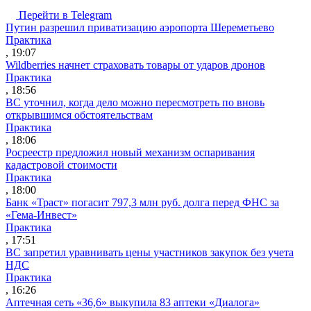
Перейти в Telegram
Путин разрешил приватизацию аэропорта Шереметьево
Практика
, 19:07
Wildberries начнет страховать товары от ударов дронов
Практика
, 18:56
ВС уточнил, когда дело можно пересмотреть по вновь
открывшимся обстоятельствам
Практика
, 18:06
Росреестр предложил новый механизм оспаривания
кадастровой стоимости
Практика
, 18:00
Банк «Траст» погасит 797,3 млн руб. долга перед ФНС за
«Гема-Инвест»
Практика
, 17:51
ВС запретил уравнивать цены участников закупок без учета
НДС
Практика
, 16:26
Аптечная сеть «36,6» выкупила 83 аптеки «Диалога»