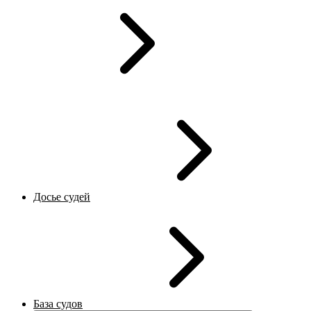
Досье судей
База судов