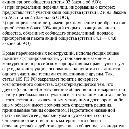
акционерного общества (статья 93 Закона об АО);
4) при определении перечня лиц, информация о которых
предоставляется участниками общества (статьи 82 и 93 Закона
об АО, статья 45 Закона об ООО);
5) при определении лиц, имеющих намерение приобрести или
приобретших более 30% акций открытого акционерного
общества, обязанных соблюдать определенный порядок
приобретения пакета акций общества (статьи 84.1 — 84.8
Закона об АО).
Кроме перечисленных конструкций, использующих общее
понятие аффилированности, установленное законом о
конкуренции, в российском корпоративном праве существует
еще одна конструкция, основанная на понятии связанности
одного участника тесными отношениями с другим. Так,
статья 105 ГК РФ закрепляет понятие дочернего
хозяйственного общества, характеризующегося тем, что
другое (основное) хозяйственное общество или товарищество
в силу преобладающего участия в его уставном капитале либо
в соответствии с заключенным между ними договором, либо
иным образом имеет возможность определять решения,
принимаемые таким обществом. Недостатком названной
статьи является ее довольно узкий субъектный состав.
Определив ответственность материнского общества
(товарищества) за действия дочернего общества, законодатель