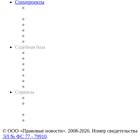
Спецпроекты
Подкаст «В здравом уме
и твёрдой памяти»
Legal Design
Банкротная панорама
Советы для литигаторов
Сговоры на торгах
Авто
Судебная база
Картотека арбитражных дел
Решения арбитражных судов
Календарь рассмотрения арбитражных дел
Досье судей
Информация о судах
RSS лента новостей
Вакансии для юристов
Сервисы
Справочно-правовая система
Casebook: мониторинг дел
и компаний
Caselook: поиск и анализ практики
CASE.ONE: управление юридической службой
© ООО «Правовые новости». 2008-2026.
Номер свидетельства
ЭЛ № ФС 77 - 79910
.