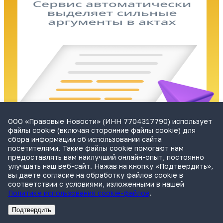
ООО «Правовые Новости» (ИНН 7704317790) использует
файлы cookie (включая сторонние файлы cookie) для
сбора информации об использовании сайта
посетителями. Такие файлы cookie помогают нам
предоставлять вам наилучший онлайн-опыт, постоянно
улучшать наш веб-сайт. Нажав на кнопку «Подтвердить»,
вы даете согласие на обработку файлов cookie в
соответствии с условиями, изложенными в нашей
Cамый масштабный и точный канал о праве
Политике использования cookie-файлов
.
Рассказываем о важных деловых и юридических событиях.
Подтвердить
Реклама
Адвокатское бюро Санкт-Петербурга «Вертикаль» ИНН 7841290773
Реклама
ООО "Право.ру" ИНН: 7704835288