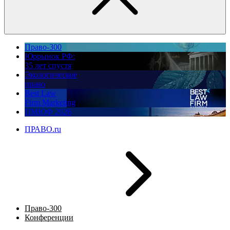
Право-300
Юррынок РФ:
35 лет спустя
Экологическое
право
Best Law
Firm Marketing
ПМЮФ 2026
ПРАВО.ru
Право-300
Конференции