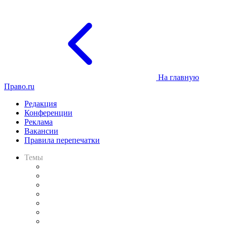
На главную
Право.ru
Редакция
Конференции
Реклама
Вакансии
Правила перепечатки
Темы
Практика
Законодательство
Процесс
Исследования
Рынок юридических услуг
Юридическое сообщество
Важнейшие правовые темы в прессе