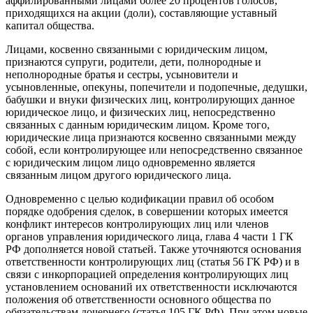
аффилированными лицами более 20 процентов голосов,
приходящихся на акции (доли), составляющие уставный
капитал общества.
Лицами, косвенно связанными с юридическим лицом,
признаются супруги, родители, дети, полнородные и
неполнородные братья и сестры, усыновители и
усыновленные, опекуны, попечители и подопечные, дедушки,
бабушки и внуки физических лиц, контролирующих данное
юридическое лицо, и физических лиц, непосредственно
связанных с данным юридическим лицом. Кроме того,
юридические лица признаются косвенно связанными между
собой, если контролирующее или непосредственно связанное
с юридическим лицом лицо одновременно является
связанным лицом другого юридического лица.
Одновременно с целью кодификации правил об особом
порядке одобрения сделок, в совершении которых имеется
конфликт интересов контролирующих лиц или членов
органов управления юридического лица, глава 4 части 1 ГК
РФ дополняется новой статьей. Также уточняются основания
ответственности контролирующих лиц (статья 56 ГК РФ) и в
связи с инкорпорацией определения контролирующих лиц
установлением оснований их ответственности исключаются
положения об ответственности основного общества по
обязательствам дочернего (статья 105 ГК РФ). При этом новые