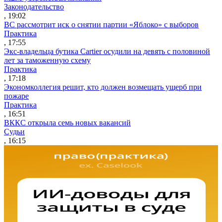
Законодательство
, 19:02
ВС рассмотрит иск о снятии партии «Яблоко» с выборов
Практика
, 17:55
Экс-владельца бутика Cartier осудили на девять с половиной
лет за таможенную схему
Практика
, 17:18
Экономколлегия решит, кто должен возмещать ущерб при
пожаре
Практика
, 16:51
ВККС открыла семь новых вакансий
Судьи
, 16:15