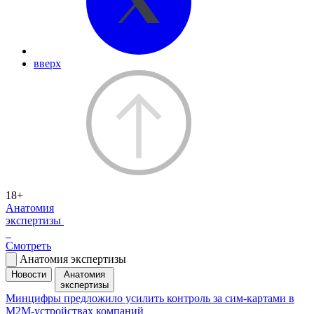
вверх
18+
Анатомия
экспертизы
Смотреть
Анатомия экспертизы
Новости
Анатомия
экспертизы
Минцифры предложило усилить контроль за сим-картами в
M2M-устройствах компаний