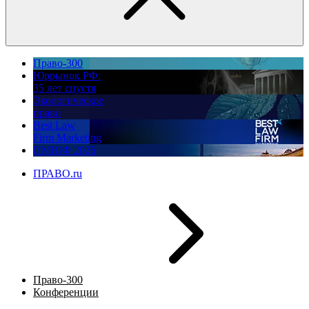
Право-300
Юррынок РФ:
35 лет спустя
Экологическое
право
Best Law
Firm Marketing
ПМЮФ 2026
ПРАВО.ru
Право-300
Конференции