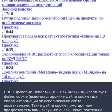
Путин освободил государство от обязательной оферты
миноритариям при передаче акций
Законодательство
, 17:16
Путин подписал закон о мониторинге цен на продукты по
всей цепочке поставок
Практика
, 16:44
Прокуратура подала иск к структуре группы «Илим» на 1,8
млрд руб.
Практика
, 16:35
Экономколлегия ВС рассмотрит спор о классификации товара
по ВЭД ЕАЭС
Практика
, 16:24
Дочерняя компания «Мегафона» подала иск к «М.Видео» на
1,8 млрд руб.
Практика
, 15:50
СИП проверит отмену патента на систему управления
ООО «Правовые Новости» (ИНН 7704317790) использует
устройствами после возражений «Яндекса»
файлы cookie (включая сторонние файлы cookie) для
Практика
сбора информации об использовании сайта
, 15:17
посетителями. Такие файлы cookie помогают нам
Суды 10 стран рассматривают иски российской «дочки»
предоставлять вам наилучший онлайн-опыт, постоянно