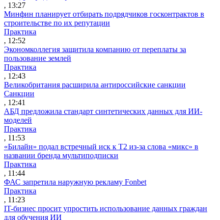
, 13:27
Минфин планирует отбирать подрядчиков госконтрактов в
строительстве по их репутации
Практика
, 12:52
Экономколлегия защитила компанию от переплаты за
пользование землей
Практика
, 12:43
Великобритания расширила антироссийские санкции
Санкции
, 12:41
АБД предложила стандарт синтетических данных для ИИ-
моделей
Практика
, 11:53
«Билайн» подал встречный иск к Т2 из-за слова «микс» в
названии бренда мультиподписки
Практика
, 11:44
ФАС запретила наружную рекламу Fonbet
Практика
, 11:23
IT-бизнес просит упростить использование данных граждан
для обучения ИИ