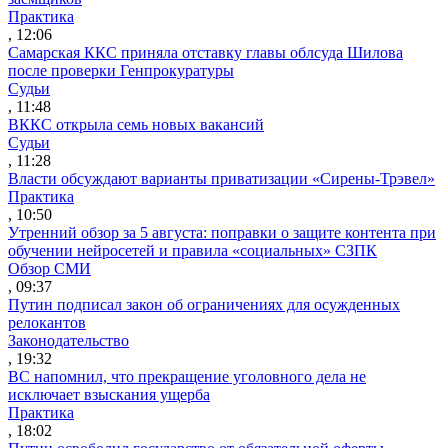
Практика
, 12:06
Самарская ККС приняла отставку главы облсуда Шилова
после проверки Генпрокуратуры
Судьи
, 11:48
ВККС открыла семь новых вакансий
Судьи
, 11:28
Власти обсуждают варианты приватизации «Сирены-Трэвел»
Практика
, 10:50
Утренний обзор за 5 августа: поправки о защите контента при
обучении нейросетей и правила «социальных» СЗПК
Обзор СМИ
, 09:37
Путин подписал закон об ограничениях для осужденных
релокантов
Законодательство
, 19:32
ВС напомнил, что прекращение уголовного дела не
исключает взыскания ущерба
Практика
, 18:02