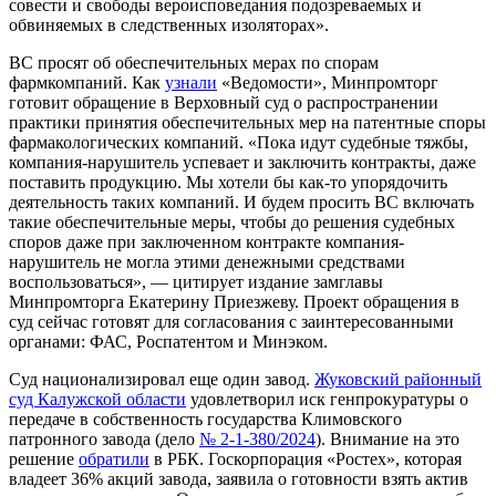
совести и свободы вероисповедания подозреваемых и
обвиняемых в следственных
изоляторах».
ВС просят об обеспечительных мерах по спорам
фармкомпаний.
Как
узнали
«Ведомости», Минпромторг
готовит обращение в Верховный суд о распространении
практики принятия обеспечительных мер на патентные споры
фармакологических компаний. «Пока идут судебные тяжбы,
компания-нарушитель успевает и заключить контракты, даже
поставить продукцию. Мы хотели бы как-то упорядочить
деятельность таких компаний. И будем просить ВС включать
такие обеспечительные меры, чтобы до решения судебных
споров даже при заключенном контракте компания-
нарушитель не могла этими денежными средствами
воспользоваться», — цитирует издание замглавы
Минпромторга Екатерину Приезжеву. Проект обращения в
суд сейчас готовят для согласования с заинтересованными
органами: ФАС, Роспатентом и
Минэком.
Суд национализировал еще один завод.
Жуковский районный
суд Калужской области
удовлетворил иск генпрокуратуры о
передаче в собственность государства Климовского
патронного завода (дело
№ 2-1-380/2024
). Внимание на это
решение
обратили
в РБК. Госкорпорация «Ростех», которая
владеет 36% акций завода, заявила о готовности взять актив