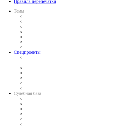
Правила перепечатки
Темы
Практика
Законодательство
Процесс
Исследования
Рынок юридических услуг
Юридическое сообщество
Важнейшие правовые темы в прессе
Спецпроекты
Подкаст «В здравом уме
и твёрдой памяти»
Legal Design
Банкротная панорама
Советы для литигаторов
Сговоры на торгах
Авто
Судебная база
Картотека арбитражных дел
Решения арбитражных судов
Календарь рассмотрения арбитражных дел
Досье судей
Информация о судах
RSS лента новостей