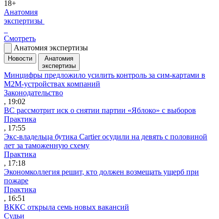
18+
Анатомия
экспертизы
Смотреть
Анатомия экспертизы
Новости
Анатомия
экспертизы
Минцифры предложило усилить контроль за сим-картами в
M2M-устройствах компаний
Законодательство
, 19:02
ВС рассмотрит иск о снятии партии «Яблоко» с выборов
Практика
, 17:55
Экс-владельца бутика Cartier осудили на девять с половиной
лет за таможенную схему
Практика
, 17:18
Экономколлегия решит, кто должен возмещать ущерб при
пожаре
Практика
, 16:51
ВККС открыла семь новых вакансий
Судьи