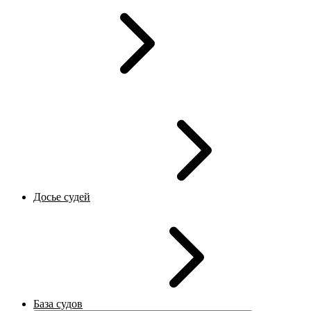
Досье судей
База судов