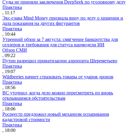
Суды не приняли заключения DeepSeek по уголовному делу
Практика
, 11:17
Экс-глава Mind Money признала вину по делу о хищении и
дала показания на других фигурантов
Практика
, 10:44
Утренний обзор за 7 августа: смягчение банкротства для
селлеров и требования для статуса нацмодели ИИ
Обзор СМИ
, 09:22
Путин разрешил приватизацию аэропорта Шереметьево
Практика
, 19:07
Wildberries начнет страховать товары от ударов дронов
Практика
, 18:56
ВС уточнил, когда дело можно пересмотреть по вновь
открывшимся обстоятельствам
Практика
, 18:06
Росреестр предложил новый механизм оспаривания
кадастровой стоимости
Практика
, 18:00