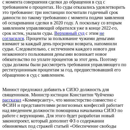
с момента совершения сделки до обращения в суд с
требованием о процентах. Но суды отказались удовлетворить
это требование: три инстанции посчитали годичный срок
давности по такому требованию с момента подачи заявления
об оспаривании сделки в 2020 году. А поскольку со вторым
заявлением управляющий обратился уже в конце 2022-го,
срок истек, указали суды.
Верховный суд
с этим
не
согласился
. Проценты за пользование чужими деньгами
взимают за каждый день просрочки возврата, напомнили
судьи. Следовательно, с истечением каждого нового дня
незаконного пользования деньгами возникает новое
обязательство по уплате процентов за этот день. Поэтому
суды должны были рассмотреть требования управляющего по
реституционным процентам за год, предшествовавший его
обращению в суд с
заявлением.
Минюст предложил добавить в СИЗО должность для
священников.
Министр юстиции Константин Чуйченко
рассказал
«Коммерсанту», что министерство совместно с
ФСИН и представителями религиозных конфессий работает
над введением должности помощника начальника СИЗО по
работе с верующими. Для этого будет разработан новый
законопроект, который дополнит ФЗ о содержании
обвиняемых под стражей статьей «Обеспечение свободы