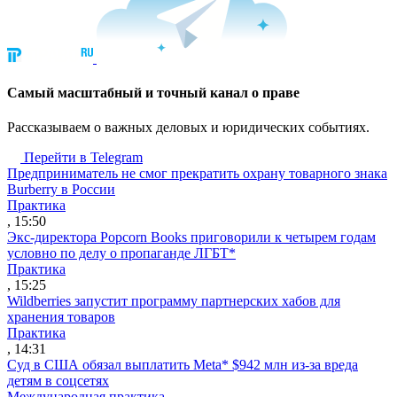
Cамый масштабный и точный канал о праве
Рассказываем о важных деловых и юридических событиях.
Перейти в Telegram
Предприниматель не смог прекратить охрану товарного знака
Burberry в России
Практика
, 15:50
Экс-директора Popcorn Books приговорили к четырем годам
условно по делу о пропаганде ЛГБТ*
Практика
, 15:25
Wildberries запустит программу партнерских хабов для
хранения товаров
Практика
, 14:31
Суд в США обязал выплатить Meta* $942 млн из-за вреда
детям в соцсетях
Международная практика