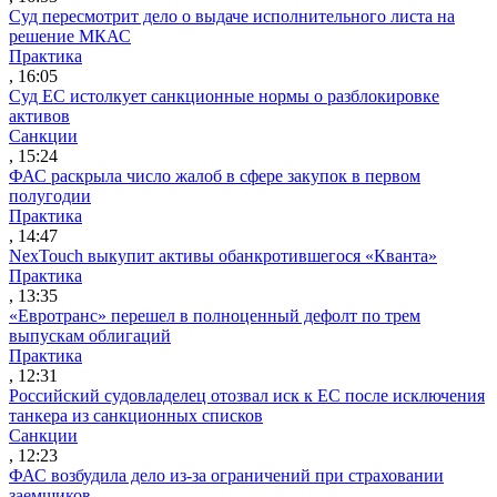
Суд пересмотрит дело о выдаче исполнительного листа на
решение МКАС
Практика
, 16:05
Суд ЕС истолкует санкционные нормы о разблокировке
активов
Санкции
, 15:24
ФАС раскрыла число жалоб в сфере закупок в первом
полугодии
Практика
, 14:47
NexTouch выкупит активы обанкротившегося «Кванта»
Практика
, 13:35
«Евротранс» перешел в полноценный дефолт по трем
выпускам облигаций
Практика
, 12:31
Российский судовладелец отозвал иск к ЕС после исключения
танкера из санкционных списков
Санкции
, 12:23
ФАС возбудила дело из-за ограничений при страховании
заемщиков