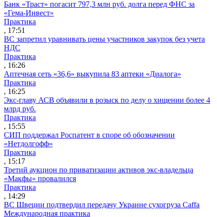
Банк «Траст» погасит 797,3 млн руб. долга перед ФНС за
«Гема-Инвест»
Практика
, 17:51
ВС запретил уравнивать цены участников закупок без учета
НДС
Практика
, 16:26
Аптечная сеть «36,6» выкупила 83 аптеки «Диалога»
Практика
, 16:25
Экс-главу АСВ объявили в розыск по делу о хищении более 4
млрд руб.
Практика
, 15:55
СИП поддержал Роспатент в споре об обозначении
«Нетдолгофф»
Практика
, 15:17
Третий аукцион по приватизации активов экс-владельца
«Макфы» провалился
Практика
, 14:29
ВС Швеции подтвердил передачу Украине сухогруза Caffa
Международная практика