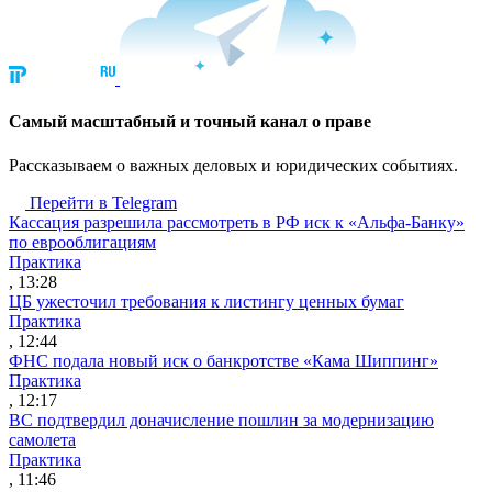
Cамый масштабный и точный канал о праве
Рассказываем о важных деловых и юридических событиях.
Перейти в Telegram
Кассация разрешила рассмотреть в РФ иск к «Альфа-Банку»
по еврооблигациям
Практика
, 13:28
ЦБ ужесточил требования к листингу ценных бумаг
Практика
, 12:44
ФНС подала новый иск о банкротстве «Кама Шиппинг»
Практика
, 12:17
ВС подтвердил доначисление пошлин за модернизацию
самолета
Практика
, 11:46