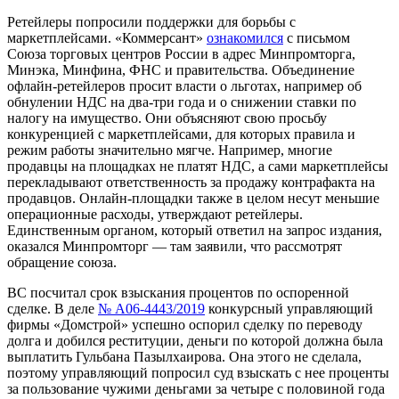
Ретейлеры попросили поддержки для борьбы с
маркетплейсами.
«Коммерсант»
ознакомился
с письмом
Союза торговых центров России в адрес Минпромторга,
Минэка, Минфина, ФНС и правительства. Объединение
офлайн-ретейлеров просит власти о льготах, например об
обнулении НДС на два-три года и о снижении ставки по
налогу на имущество. Они объясняют свою просьбу
конкуренцией с маркетплейсами, для которых правила и
режим работы значительно мягче. Например, многие
продавцы на площадках не платят НДС, а сами маркетплейсы
перекладывают ответственность за продажу контрафакта на
продавцов. Онлайн-площадки также в целом несут меньшие
операционные расходы, утверждают ретейлеры.
Единственным органом, который ответил на запрос издания,
оказался Минпромторг — там заявили, что рассмотрят
обращение
союза.
ВС посчитал срок взыскания процентов по оспоренной
сделке.
В деле
№ А06-4443/2019
конкурсный управляющий
фирмы «Домстрой» успешно оспорил сделку по переводу
долга и добился реституции, деньги по которой должна была
выплатить Гульбана Пазылхаирова. Она этого не сделала,
поэтому управляющий попросил суд взыскать с нее проценты
за пользование чужими деньгами за четыре с половиной года