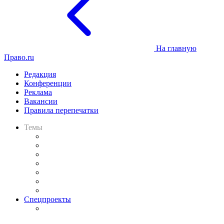
На главную
Право.ru
Редакция
Конференции
Реклама
Вакансии
Правила перепечатки
Темы
Практика
Законодательство
Процесс
Исследования
Рынок юридических услуг
Юридическое сообщество
Важнейшие правовые темы в прессе
Спецпроекты
Подкаст «В здравом уме
и твёрдой памяти»