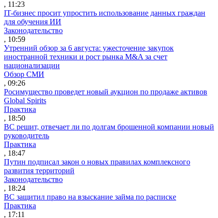
, 11:23
IT-бизнес просит упростить использование данных граждан
для обучения ИИ
Законодательство
, 10:59
Утренний обзор за 6 августа: ужесточение закупок
иностранной техники и рост рынка M&A за счет
национализации
Обзор СМИ
, 09:26
Росимущество проведет новый аукцион по продаже активов
Global Spirits
Практика
, 18:50
ВС решит, отвечает ли по долгам брошенной компании новый
руководитель
Практика
, 18:47
Путин подписал закон о новых правилах комплексного
развития территорий
Законодательство
, 18:24
ВС защитил право на взыскание займа по расписке
Практика
, 17:11