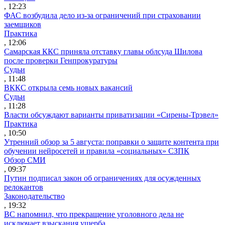
, 12:23
ФАС возбудила дело из-за ограничений при страховании
заемщиков
Практика
, 12:06
Самарская ККС приняла отставку главы облсуда Шилова
после проверки Генпрокуратуры
Судьи
, 11:48
ВККС открыла семь новых вакансий
Судьи
, 11:28
Власти обсуждают варианты приватизации «Сирены-Трэвел»
Практика
, 10:50
Утренний обзор за 5 августа: поправки о защите контента при
обучении нейросетей и правила «социальных» СЗПК
Обзор СМИ
, 09:37
Путин подписал закон об ограничениях для осужденных
релокантов
Законодательство
, 19:32
ВС напомнил, что прекращение уголовного дела не
исключает взыскания ущерба