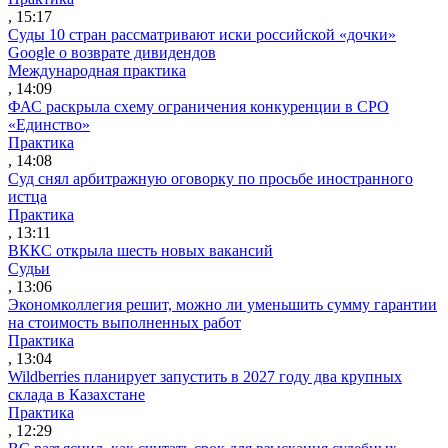
, 15:17
Суды 10 стран рассматривают иски российской «дочки»
Google о возврате дивидендов
Международная практика
, 14:09
ФАС раскрыла схему ограничения конкуренции в СРО
«Единство»
Практика
, 14:08
Суд снял арбитражную оговорку по просьбе иностранного
истца
Практика
, 13:11
ВККС открыла шесть новых вакансий
Судьи
, 13:06
Экономколлегия решит, можно ли уменьшить сумму гарантии
на стоимость выполненных работ
Практика
, 13:04
Wildberries планирует запустить в 2027 году два крупных
склада в Казахстане
Практика
, 12:29