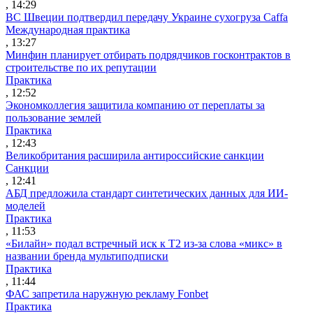
, 14:29
ВС Швеции подтвердил передачу Украине сухогруза Caffa
Международная практика
, 13:27
Минфин планирует отбирать подрядчиков госконтрактов в
строительстве по их репутации
Практика
, 12:52
Экономколлегия защитила компанию от переплаты за
пользование землей
Практика
, 12:43
Великобритания расширила антироссийские санкции
Санкции
, 12:41
АБД предложила стандарт синтетических данных для ИИ-
моделей
Практика
, 11:53
«Билайн» подал встречный иск к Т2 из-за слова «микс» в
названии бренда мультиподписки
Практика
, 11:44
ФАС запретила наружную рекламу Fonbet
Практика