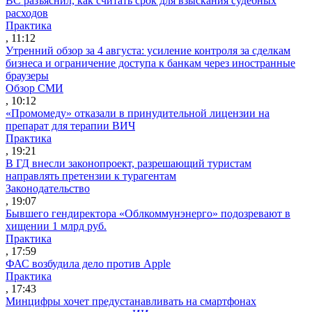
ВС разъяснил, как считать срок для взыскания судебных
расходов
Практика
, 11:12
Утренний обзор за 4 августа: усиление контроля за сделкам
бизнеса и ограничение доступа к банкам через иностранные
браузеры
Обзор СМИ
, 10:12
«Промомеду» отказали в принудительной лицензии на
препарат для терапии ВИЧ
Практика
, 19:21
В ГД внесли законопроект, разрешающий туристам
направлять претензии к турагентам
Законодательство
, 19:07
Бывшего гендиректора «Облкоммунэнерго» подозревают в
хищении 1 млрд руб.
Практика
, 17:59
ФАС возбудила дело против Apple
Практика
, 17:43
Минцифры хочет предустанавливать на смартфонах