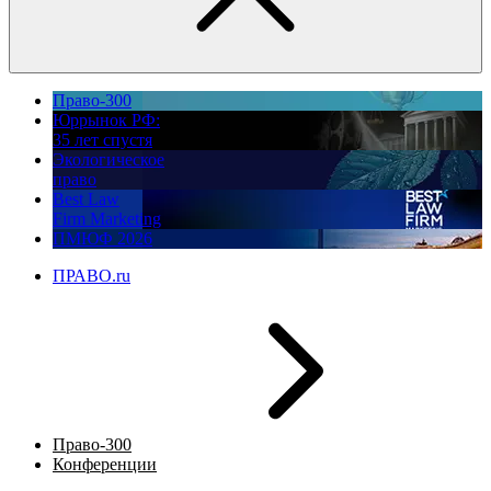
Право-300
Юррынок РФ:
35 лет спустя
Экологическое
право
Best Law
Firm Marketing
ПМЮФ 2026
ПРАВО.ru
Право-300
Конференции