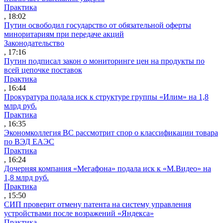
Практика
, 18:02
Путин освободил государство от обязательной оферты
миноритариям при передаче акций
Законодательство
, 17:16
Путин подписал закон о мониторинге цен на продукты по
всей цепочке поставок
Практика
, 16:44
Прокуратура подала иск к структуре группы «Илим» на 1,8
млрд руб.
Практика
, 16:35
Экономколлегия ВС рассмотрит спор о классификации товара
по ВЭД ЕАЭС
Практика
, 16:24
Дочерняя компания «Мегафона» подала иск к «М.Видео» на
1,8 млрд руб.
Практика
, 15:50
СИП проверит отмену патента на систему управления
устройствами после возражений «Яндекса»
Практика