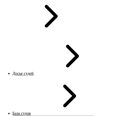
Досье судей
База судов