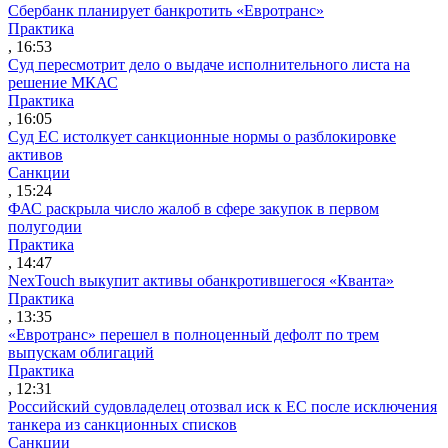
Сбербанк планирует банкротить «Евротранс»
Практика
, 16:53
Суд пересмотрит дело о выдаче исполнительного листа на
решение МКАС
Практика
, 16:05
Суд ЕС истолкует санкционные нормы о разблокировке
активов
Санкции
, 15:24
ФАС раскрыла число жалоб в сфере закупок в первом
полугодии
Практика
, 14:47
NexTouch выкупит активы обанкротившегося «Кванта»
Практика
, 13:35
«Евротранс» перешел в полноценный дефолт по трем
выпускам облигаций
Практика
, 12:31
Российский судовладелец отозвал иск к ЕС после исключения
танкера из санкционных списков
Санкции