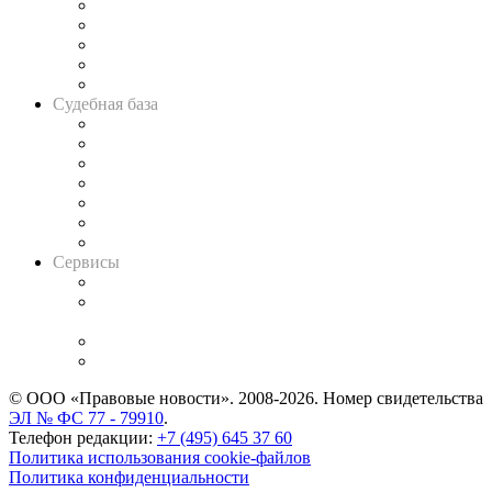
Legal Design
Банкротная панорама
Советы для литигаторов
Сговоры на торгах
Авто
Судебная база
Картотека арбитражных дел
Решения арбитражных судов
Календарь рассмотрения арбитражных дел
Досье судей
Информация о судах
RSS лента новостей
Вакансии для юристов
Сервисы
Справочно-правовая система
Casebook: мониторинг дел
и компаний
Caselook: поиск и анализ практики
CASE.ONE: управление юридической службой
© ООО «Правовые новости». 2008-2026.
Номер свидетельства
ЭЛ № ФС 77 - 79910
.
Телефон редакции:
+7 (495) 645 37 60
Политика использования cookie-файлов
Политика конфиденциальности