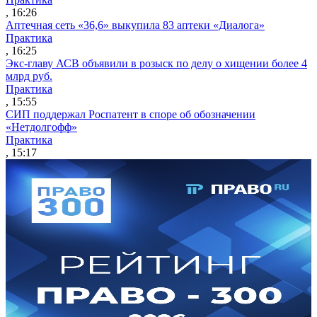
, 16:26
Аптечная сеть «36,6» выкупила 83 аптеки «Диалога»
Практика
, 16:25
Экс-главу АСВ объявили в розыск по делу о хищении более 4
млрд руб.
Практика
, 15:55
СИП поддержал Роспатент в споре об обозначении
«Нетдолгофф»
Практика
, 15:17