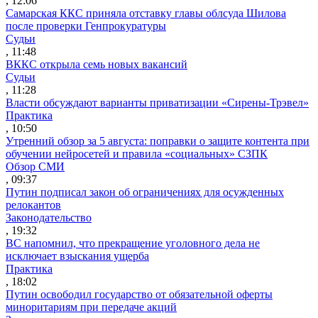
, 12:06
Самарская ККС приняла отставку главы облсуда Шилова
после проверки Генпрокуратуры
Судьи
, 11:48
ВККС открыла семь новых вакансий
Судьи
, 11:28
Власти обсуждают варианты приватизации «Сирены-Трэвел»
Практика
, 10:50
Утренний обзор за 5 августа: поправки о защите контента при
обучении нейросетей и правила «социальных» СЗПК
Обзор СМИ
, 09:37
Путин подписал закон об ограничениях для осужденных
релокантов
Законодательство
, 19:32
ВС напомнил, что прекращение уголовного дела не
исключает взыскания ущерба
Практика
, 18:02
Путин освободил государство от обязательной оферты
миноритариям при передаче акций