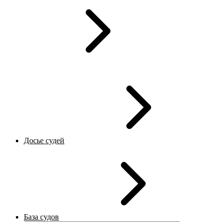
Досье судей
База судов