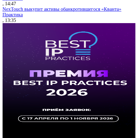
, 14:47
NexTouch выкупит активы обанкротившегося «Кванта»
Практика
, 13:35