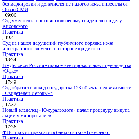
без маркировки и доначисление налогов из-за инвестльгот
Обзор СМИ
, 09:06
Суд ужесточил приговор ключевому свидетелю по делу
Кибовского
Практика
, 19:41
Суд не нашел нарушений публичного порядка из-за
иностранного элемента на стороне кредитора
Практика
, 18:34
В «Деловой России» прокомментировали арест руководства
«Эфко»
Практика
, 17:49
Суд обратил в доход государства 123 объекта недвижимости
«Свидетелей Иеговы»*
Практика
, 17:37
Новый владелец «Южуралзолота» начал процедуру выкупа
акций у миноритариев
Практика
, 17:36
ФНС просит прекратить банкротство «Трансаэро»
Практика