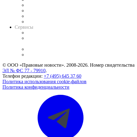
Досье судей
Информация о судах
RSS лента новостей
Вакансии для юристов
Сервисы
Справочно-правовая система
Casebook: мониторинг дел
и компаний
Caselook: поиск и анализ практики
CASE.ONE: управление юридической службой
© ООО «Правовые новости». 2008-2026.
Номер свидетельства
ЭЛ № ФС 77 - 79910
.
Телефон редакции:
+7 (495) 645 37 60
Политика использования cookie-файлов
Политика конфиденциальности