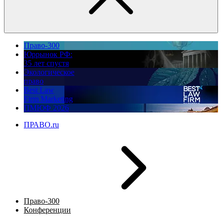
Право-300
Юррынок РФ:
35 лет спустя
Экологическое
право
Best Law
Firm Marketing
ПМЮФ 2026
ПРАВО.ru
Право-300
Конференции