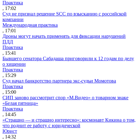
Практика
, 17:02
Суд не признал решение SCC по взысканию с российской
компании
Международная практика
, 17:01
Дроны могут начать применять для фиксации нарушений
ПДД
Практика
, 15:41
Бывшего сенатора Сабадаша приговорили к 12 годам по делу
о хищении
Практика
, 15:29
Суд начал банкротство партнера экс-судьи Момотова
Практика
, 15:00
СИП заново рассмотрит спор «М.Видео» о товарном знаке
«Белая пятница»
Практика
, 14:45
«Страшно — и страшно интересно»: космонавт Кикина о том,
что роднит ее работу с юридической
Юрист
, 14:32