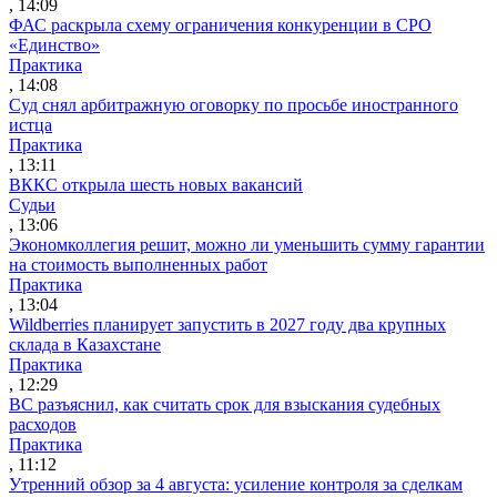
, 14:09
ФАС раскрыла схему ограничения конкуренции в СРО
«Единство»
Практика
, 14:08
Суд снял арбитражную оговорку по просьбе иностранного
истца
Практика
, 13:11
ВККС открыла шесть новых вакансий
Судьи
, 13:06
Экономколлегия решит, можно ли уменьшить сумму гарантии
на стоимость выполненных работ
Практика
, 13:04
Wildberries планирует запустить в 2027 году два крупных
склада в Казахстане
Практика
, 12:29
ВС разъяснил, как считать срок для взыскания судебных
расходов
Практика
, 11:12
Утренний обзор за 4 августа: усиление контроля за сделкам