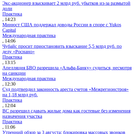
Экс-акционер взыскивает 2 млрд руб. убытков из-за размытой
доли
Практика
, 14:23
Минюст США поддержал доводы России в споре с Yukos
Capital
Международная практика
, 14:06
Чубайс просит приостановить взыскание 5,5 млрд руб. по
делу «Роснано»
Практика
, 13:15
Апелляция БВО разрешила «Альфа-Банку» судиться, несмотря
на санкции
Международная практика
, 12:30
Суд подтвердил законность ареста счетов «Межрегионстроя»
на 1,18 млрд руб.
Практика
, 12:04
ВС разрешил сдавать жилые дома как гостевые без изменения
назначения участка
Практика
, 11:06
Утренний обзор за 3 августа: блокировка массовых звонков