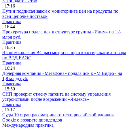
Законодательство
, 17:16
Путин подписал закон о мониторинге цен на продукты по
всей цепочке поставок
Практика
, 16:44
Прокуратура подала иск к структуре группы «Илим» на 1,8
млрд руб.
Практика
, 16:35
Экономколлегия ВС рассмотрит спор о классификации товара
по ВЭД ЕАЭС
Практика
, 16:24
Дочерняя компания «Мегафона» подала иск к «М.Видео» на
1,8 млрд руб.
Практика
, 15:50
СИП проверит отмену патента на систему управления
устройствами после возражений «Яндекса»
Практика
, 15:17
Суды 10 стран рассматривают иски российской «дочки»
Google о возврате дивидендов
Международная практика