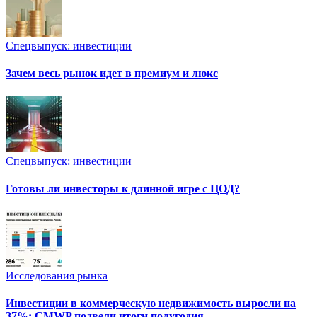
Спецвыпуск: инвестиции
Зачем весь рынок идет в премиум и люкс
Спецвыпуск: инвестиции
Готовы ли инвесторы к длинной игре с ЦОД?
Исследования рынка
Инвестиции в коммерческую недвижимость выросли на
37%: CMWP подвели итоги полугодия