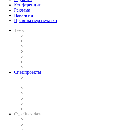
Конференции
Реклама
Вакансии
Правила перепечатки
Темы
Практика
Законодательство
Процесс
Исследования
Рынок юридических услуг
Юридическое сообщество
Важнейшие правовые темы в прессе
Спецпроекты
Подкаст «В здравом уме
и твёрдой памяти»
Legal Design
Банкротная панорама
Советы для литигаторов
Сговоры на торгах
Авто
Судебная база
Картотека арбитражных дел
Решения арбитражных судов
Календарь рассмотрения арбитражных дел