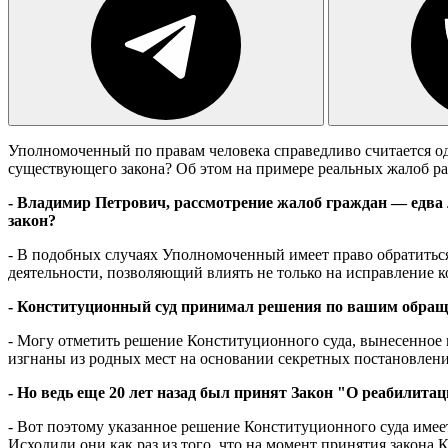
Уполномоченный по правам человека справедливо считается од
существующего закона? Об этом на примере реальных жалоб р
- Владимир Петрович, рассмотрение жалоб граждан — едва л
закон?
- В подобных случаях Уполномоченный имеет право обратиться
деятельности, позволяющий влиять не только на исправление к
- Конституционный суд принимал решения по вашим обра
- Могу отметить решение Конституционного суда, вынесенное п
изгнаны из родных мест на основании секретных постановлен
- Но ведь еще 20 лет назад был принят Закон "О реабилит
- Вот поэтому указанное решение Конституционного суда имее
Исходили они как раз из того, что на момент принятия закона