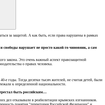
ься за защитой. А как быть, если права нарушены в рамках
 и свободы нарушает не просто какой-то чиновник, а сам
ого закона. Это очень важный аспект правозащитной
нодательства о правах человека.
0-е годы. Тогда десятки тысяч жителей, не считая детей, были
длежали к определенной национальности.
 перестал быть российским…
нних дел отказывали в реабилитации крымских изгнанников.
еленность понятия "территория Российской Федерации" и