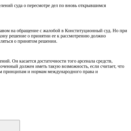
елений суда о пересмотре дел по вновь открывшимся
авом на обращение с жалобой в Конституционный суд. Но при
акону решение о принятии ее к рассмотрению должно
мляться о принятом решении.
ий. Он касается достаточности того арсенала средств,
оченный должен иметь такую возможность, если считает, что
ым принципам и нормам международного права и