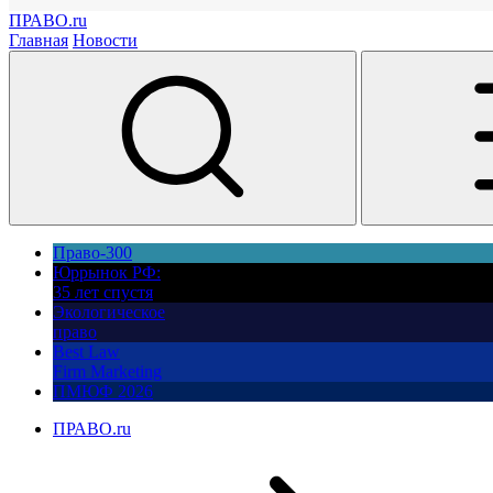
ПРАВО.ru
Главная
Новости
Право-300
Юррынок РФ:
35 лет спустя
Экологическое
право
Best Law
Firm Marketing
ПМЮФ 2026
ПРАВО.ru