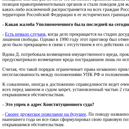
позиция правоприменительных органов и стали поводом для ж
каких-либо исключений распространяется на всех граждан Росс
территории Российской Федерации в ее исторических границах
- Какая жалоба Уполномоченного была последней на сегодн
-
Есть немало случаев
, когда дело прекращается на стадии дос
лишения свободы. Однако в 1990 году этот приговор был отмене
дело было прекращено в связи с отсутствием в его действиях с
Вдова Д. потребовала возмещения имущественного вреда, прок
предусматривало возмещение вреда пострадавшим лишь по исп
Считая, что такой порядок ограничивает права незаконно прив
несогласованность между положениями УПК РФ и положениями
К сожалению, иногда к достижению справедливости ведет очен
всех перед законом и судом запрет, установленный частью 2 с
открывшимся обстоятельствам.
- Это упрек в адрес Конституционного суда?
-
Скорее дружеское пожелание на будущее
. По поводу названн
нынешнего года он все-таки сформулировал свою правовую поз
открывшимся обстоятельствам.