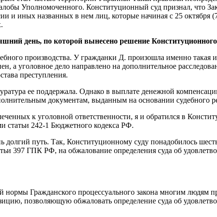
алобы Уполномоченного. Конституционный суд признал, что Зак
ии и иных названных в нем лиц, которые начиная с 25 октября (
.
яшний день, по которой вынесено решение Конституционного
удебного производства. У гражданки Д. произошла именно такая 
н, а уголовное дело направлено на дополнительное расследовани
остава преступления.
уратура ее поддержала. Однако в выплате денежной компенсации
олнительным документам, выданным на основании судебного ре
леченных к уголовной ответственности, я и обратился в Консти
 статьи 242-1 Бюджетного кодекса РФ.
ь долгий путь. Так, Конституционному суду понадобилось шесть
татьи 397 ГПК РФ, на обжалование определения суда об удовлетв
ой нормы Гражданского процессуального закона многим людям п
ицию, позволяющую обжаловать определение суда об удовлетвор