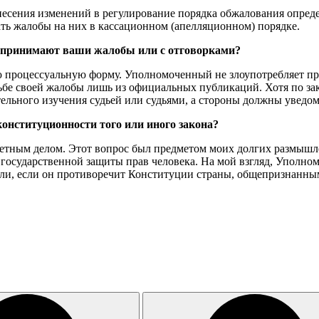
внесения изменений в регулирование порядка обжалования опред
ть жалобы на них в кассационном (апелляционном) порядке.
но принимают ваши жалобы или с отговорками?
ю процессуальную форму. Уполномоченный не злоупотребляет пр
дьбе своей жалобы лишь из официальных публикаций. Хотя по з
тельного изучения судьей или судьями, а стороны должны уведо
конституционности того или иного закона?
етным делом. Этот вопрос был предметом моих долгих размышлен
государственной защиты прав человека. На мой взгляд, Уполном
или, если он противоречит Конституции страны, общепризнанн