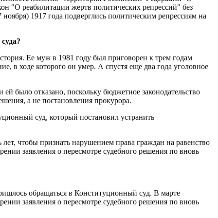
он "О реабилитации жертв политических репрессий" без
7 ноября) 1917 года подверглись политическим репрессиям на
 суда?
история. Ее муж в 1981 году был приговорен к трем годам
е, в ходе которого он умер. А спустя еще два года уголовное
 ей было отказано, поскольку бюджетное законодательство
шения, а не постановления прокурора.
туционный суд, который постановил устранить
 лет, чтобы признать нарушением права граждан на равенство
орении заявления о пересмотре судебного решения по вновь
ришлось обращаться в Конституционный суд. В марте
ении заявления о пересмотре судебного решения по вновь