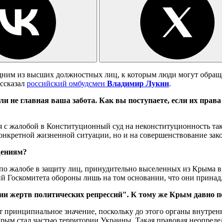
ним из высших должностных лиц, к которым люди могут обращат
ассказал
российский омбудсмен
Владимир Лукин
.
и не главная ваша забота. Как вы поступаете, если их права
 с жалобой в Конституционный суд на неконституционность так
онкретной жизненной ситуации, но и на совершенствование зако
щениям?
о жалобе в защиту лиц, принудительно выселенных из Крыма в 4
ий Госкомитета обороны лишь на том основании, что они прина
ации жертв политических репрессий". К тому же Крым давно
т принципиальное значение, поскольку до этого органы внутре
 Крым стал частью территории Украины. Такая правовая неопред