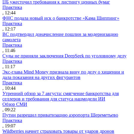
ЦБ ужесточил требования к листингу ценных бумаг
Практика
, 12:44
ФНС подала новый иск о банкротстве «Кама Шиппинг»
Практика
, 12:17
ВС подтвердил доначисление пошлин за модернизацию
самолета
Практика
, 11:46
Суды не приняли заключения DeepSeek по уголовному делу
Практика
, 11:17
Экс-глава Mind Money признала вину по делу о хищении и
дала показания на других фигурантов
Практика
, 10:44
Утренний обзор за 7 августа: смягчение банкротства для
селлеров и требования для статуса нацмодели ИИ
Обзор СМИ
, 09:22
Путин разрешил приватизацию аэропорта Шереметьево
Практика
, 19:07
Wildberries начнет страховать товары от ударов дронов