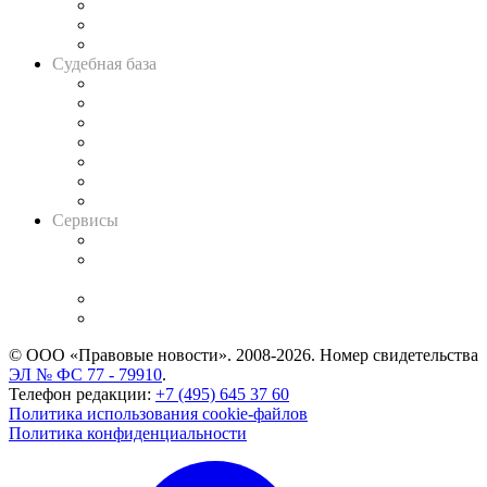
Советы для литигаторов
Сговоры на торгах
Авто
Судебная база
Картотека арбитражных дел
Решения арбитражных судов
Календарь рассмотрения арбитражных дел
Досье судей
Информация о судах
RSS лента новостей
Вакансии для юристов
Сервисы
Справочно-правовая система
Casebook: мониторинг дел
и компаний
Caselook: поиск и анализ практики
CASE.ONE: управление юридической службой
© ООО «Правовые новости». 2008-2026.
Номер свидетельства
ЭЛ № ФС 77 - 79910
.
Телефон редакции:
+7 (495) 645 37 60
Политика использования cookie-файлов
Политика конфиденциальности