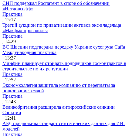
СИП поддержал Роспатент в споре об обозначении
«Нетдолгофф»
Практика
, 15:17
Третий аукцион по приватизации активов экс-владельца
«Макфы» провалился
Практика
, 14:29
ВС Швеции подтвердил передачу Украине сухогруза Caffa
Международная практика
, 13:27
Минфин планирует отбирать подрядчиков госконтрактов в
строительстве по их репутации
Практика
, 12:52
Экономколлегия защитила компанию от переплаты за
пользование землей
Практика
, 12:43
Великобритания расширила антироссийские санкции
Санкции
, 12:41
АБД предложила стандарт синтетических данных для ИИ-
моделей
Практика