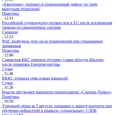
«Евротранс» перешел в полноценный дефолт по трем
выпускам облигаций
Практика
, 12:31
Российский судовладелец отозвал иск к ЕС после исключения
танкера из санкционных списков
Санкции
, 12:23
ФАС возбудила дело из-за ограничений при страховании
заемщиков
Практика
, 12:06
Самарская ККС приняла отставку главы облсуда Шилова
после проверки Генпрокуратуры
Судьи
, 11:48
ВККС открыла семь новых вакансий
Судьи
, 11:28
Власти обсуждают варианты приватизации «Сирены-Трэвел»
Практика
, 10:50
Утренний обзор за 5 августа: поправки о защите контента при
обучении нейросетей и правила «социальных» СЗПК