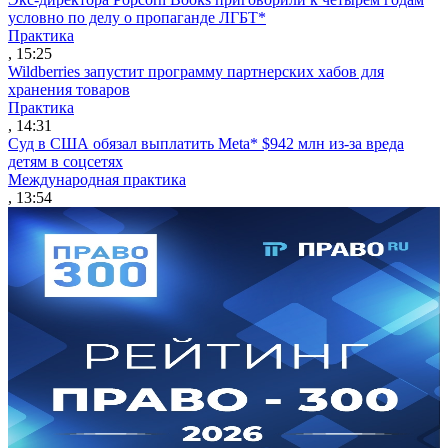
условно по делу о пропаганде ЛГБТ*
Практика
, 15:25
Wildberries запустит программу партнерских хабов для
хранения товаров
Практика
, 14:31
Суд в США обязал выплатить Meta* $942 млн из-за вреда
детям в соцсетях
Международная практика
, 13:54