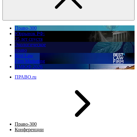
Право-300
Юррынок РФ:
35 лет спустя
Экологическое
право
Best Law
Firm Marketing
ПМЮФ 2026
ПРАВО.ru
Право-300
Конференции