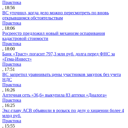
Практика
, 18:56
ВС уточнил, когда дело можно пересмотреть по вновь
открывшимся обстоятельствам
Практика
, 18:06
Росреестр предложил новый механизм оспаривания
кадастровой стоимости
Практика
, 18:00
Банк «Траст» погасит 797,3 млн руб. долга перед ФНС за
«Гема-Инвест»
Практика
, 17:51
ВС запретил уравнивать цены участников закупок без учета
НДС
Практика
, 16:26
Аптечная сеть «36,6» выкупила 83 аптеки «Диалога»
Практика
, 16:25
Экс-главу АСВ объявили в розыск по делу о хищении более 4
млрд руб.
Практика
, 15:55