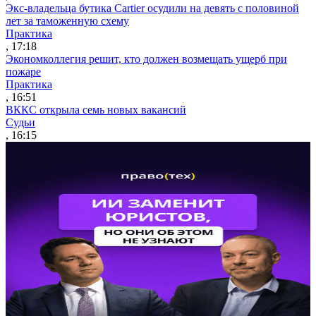
Экс-владельца бутика Cartier осудили на девять с половиной
лет за таможенную схему
Практика
, 17:18
Экономколлегия решит, кто должен возмещать ущерб при
пожаре
Практика
, 16:51
ВККС открыла семь новых вакансий
Судьи
, 16:15