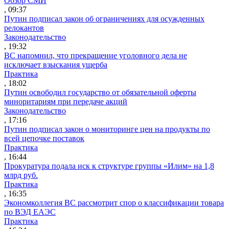
Обзор СМИ
, 09:37
Путин подписал закон об ограничениях для осужденных
релокантов
Законодательство
, 19:32
ВС напомнил, что прекращение уголовного дела не
исключает взыскания ущерба
Практика
, 18:02
Путин освободил государство от обязательной оферты
миноритариям при передаче акций
Законодательство
, 17:16
Путин подписал закон о мониторинге цен на продукты по
всей цепочке поставок
Практика
, 16:44
Прокуратура подала иск к структуре группы «Илим» на 1,8
млрд руб.
Практика
, 16:35
Экономколлегия ВС рассмотрит спор о классификации товара
по ВЭД ЕАЭС
Практика