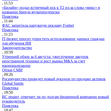
, 11:53
«Билайн» подал встречный иск к Т2 из-за слова «микс» в
названии бренда мультиподписки
Практика
, 11:44
ФАС запретила наружную рекламу Fonbet
Практика
, 11:23
IT-бизнес просит упростить использование данных граждан
для обучения ИИ
Законодательство
, 10:59
Утренний обзор за 6 августа: ужесточение закупок
иностранной техники и рост рынка M&A за счет
национализации
Обзор СМИ
, 09:26
Росимущество проведет новый аукцион по продаже активов
Global Spirits
Практика
, 18:50
ВС решит, отвечает ли по долгам брошенной компании новый
руководитель
Практика
, 18:47