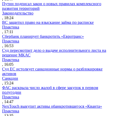
Путин подписал закон о новых правилах комплексного
развития территорий
Законодательство
, 18:24
ВС защитил право на взыскание займа по расписке
Практика
, 17:11
Сбербанк планирует банкротить «Евротранс»
Практика
, 16:53
Суд пересмотрит дело о выдаче исполнительного листа на
решение МКАС
Практика
, 16:05
Суд ЕС истолкует санкционные нормы о разблокировке
активов
Санкции
, 15:24
ФАС раскрыла число жалоб в сфере закупок в первом
полугодии
Практика
, 14:47
NexTouch выкупит активы обанкротившегося «Кванта»
Практика
, 13:35