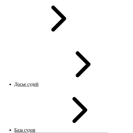
Досье судей
База судов