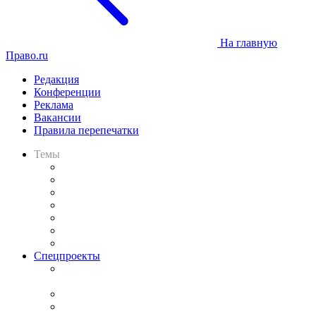
На главную
Право.ru
Редакция
Конференции
Реклама
Вакансии
Правила перепечатки
Темы
Практика
Законодательство
Процесс
Исследования
Рынок юридических услуг
Юридическое сообщество
Важнейшие правовые темы в прессе
Спецпроекты
Подкаст «В здравом уме
и твёрдой памяти»
Legal Design
Банкротная панорама