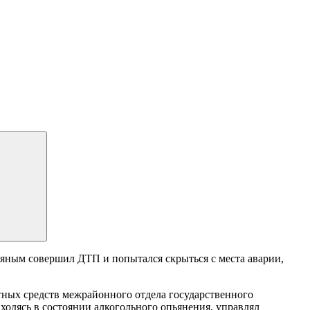
ьяным совершил ДТП и попытался скрыться с места аварии,
тных средств межрайонного отдела государственного
одясь в состоянии алкогольного опьянения, управлял