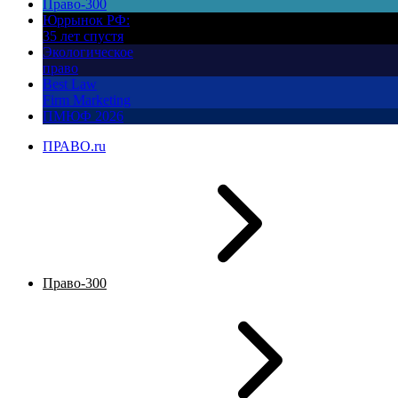
Право-300
Юррынок РФ:
35 лет спустя
Экологическое
право
Best Law
Firm Marketing
ПМЮФ 2026
ПРАВО.ru
Право-300