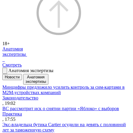
18+
Анатомия
экспертизы
Смотреть
Анатомия экспертизы
Новости
Анатомия
экспертизы
Минцифры предложило усилить контроль за сим-картами в
M2M-устройствах компаний
Законодательство
, 19:02
ВС рассмотрит иск о снятии партии «Яблоко» с выборов
Практика
, 17:55
Экс-владельца бутика Cartier осудили на девять с половиной
лет за таможенную схему