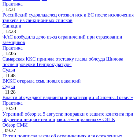
Практика
, 12:31
Российский судовладелец отозвал иск к ЕС после исключения
танкера из санкционных списков
Санкции
, 12:23
ФАС возбудила дело из-за ограничений при страховании
заемщиков
Практика
, 12:06
Самарская ККС приняла отставку главы облсуда Шилова
после проверки Генпрокуратуры
Судьи
, 11:48
ВККС открыла семь новых вакансий
Судьи
, 11:28
Власти обсуждают варианты приватизации «Сирены-Трэвел»
Практика
, 10:50
Утренний обзор за 5 августа: поправки о защите контента при
обучении нейросетей и правила «социальных» СЗПК
Обзор СМИ
, 09:37
Путин подписал закон об ограничениях для осужденных