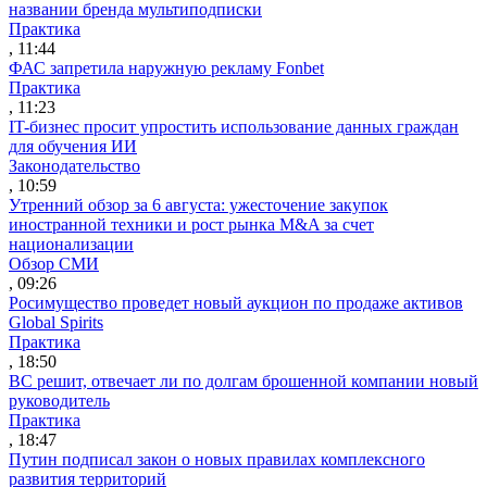
названии бренда мультиподписки
Практика
, 11:44
ФАС запретила наружную рекламу Fonbet
Практика
, 11:23
IT-бизнес просит упростить использование данных граждан
для обучения ИИ
Законодательство
, 10:59
Утренний обзор за 6 августа: ужесточение закупок
иностранной техники и рост рынка M&A за счет
национализации
Обзор СМИ
, 09:26
Росимущество проведет новый аукцион по продаже активов
Global Spirits
Практика
, 18:50
ВС решит, отвечает ли по долгам брошенной компании новый
руководитель
Практика
, 18:47
Путин подписал закон о новых правилах комплексного
развития территорий