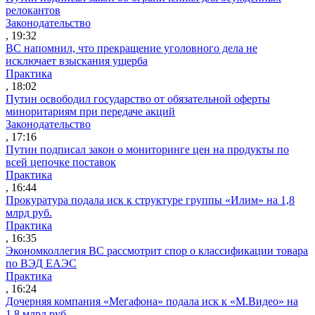
релокантов
Законодательство
, 19:32
ВС напомнил, что прекращение уголовного дела не
исключает взыскания ущерба
Практика
, 18:02
Путин освободил государство от обязательной оферты
миноритариям при передаче акций
Законодательство
, 17:16
Путин подписал закон о мониторинге цен на продукты по
всей цепочке поставок
Практика
, 16:44
Прокуратура подала иск к структуре группы «Илим» на 1,8
млрд руб.
Практика
, 16:35
Экономколлегия ВС рассмотрит спор о классификации товара
по ВЭД ЕАЭС
Практика
, 16:24
Дочерняя компания «Мегафона» подала иск к «М.Видео» на
1,8 млрд руб.