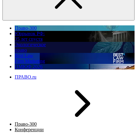
Право-300
Юррынок РФ:
35 лет спустя
Экологическое
право
Best Law
Firm Marketing
ПМЮФ 2026
ПРАВО.ru
Право-300
Конференции