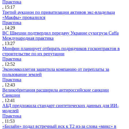
Практика
, 15:17
Третий аукцион по приватизации активов экс-владельца
«Макфы» провалился
Практика
, 14:29
ВС Швеции подтвердил передачу Украине сухогруза Caffa
Международная практика
, 13:27
Минфин планирует отбирать подрядчиков госконтрактов в
строительстве по их репутации
Практика
, 12:52
Экономколлегия защитила компанию от переплаты за
пользование землей
Практика
, 12:43
Великобритания расширила антироссийские санкции
Санкции
, 12:41
АБД предложила стандарт синтетических данных для ИИ-
моделей
Практика
, 11:53
«Билайн» подал встречный иск к Т2 из-за слова «микс» в