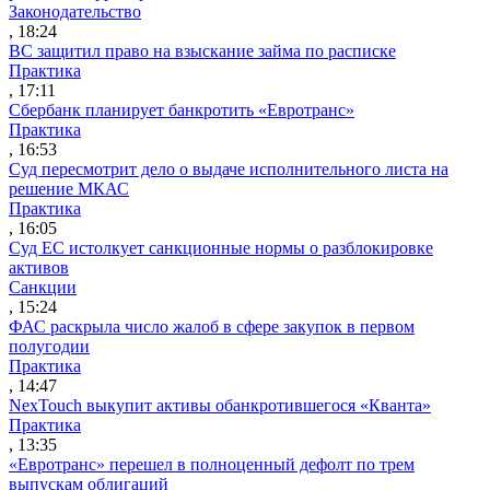
Законодательство
, 18:24
ВС защитил право на взыскание займа по расписке
Практика
, 17:11
Сбербанк планирует банкротить «Евротранс»
Практика
, 16:53
Суд пересмотрит дело о выдаче исполнительного листа на
решение МКАС
Практика
, 16:05
Суд ЕС истолкует санкционные нормы о разблокировке
активов
Санкции
, 15:24
ФАС раскрыла число жалоб в сфере закупок в первом
полугодии
Практика
, 14:47
NexTouch выкупит активы обанкротившегося «Кванта»
Практика
, 13:35
«Евротранс» перешел в полноценный дефолт по трем
выпускам облигаций