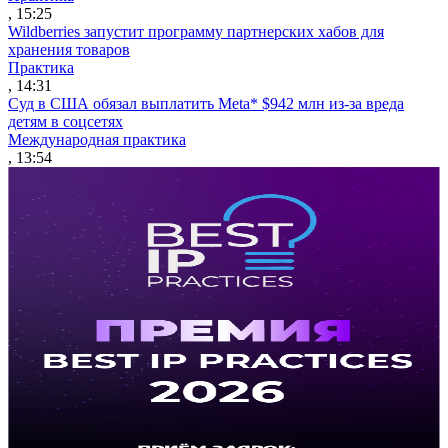
, 15:25
Wildberries запустит программу партнерских хабов для
хранения товаров
Практика
, 14:31
Суд в США обязал выплатить Meta* $942 млн из-за вреда
детям в соцсетях
Международная практика
, 13:54