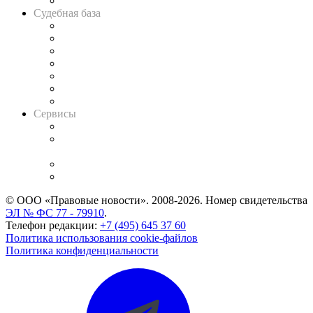
Авто
Судебная база
Картотека арбитражных дел
Решения арбитражных судов
Календарь рассмотрения арбитражных дел
Досье судей
Информация о судах
RSS лента новостей
Вакансии для юристов
Сервисы
Справочно-правовая система
Casebook: мониторинг дел
и компаний
Caselook: поиск и анализ практики
CASE.ONE: управление юридической службой
© ООО «Правовые новости». 2008-2026.
Номер свидетельства
ЭЛ № ФС 77 - 79910
.
Телефон редакции:
+7 (495) 645 37 60
Политика использования cookie-файлов
Политика конфиденциальности