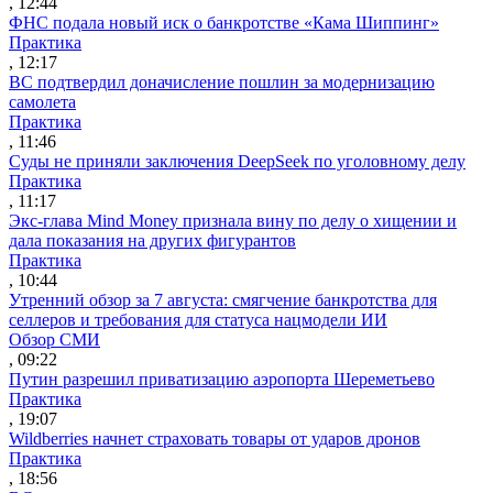
, 12:44
ФНС подала новый иск о банкротстве «Кама Шиппинг»
Практика
, 12:17
ВС подтвердил доначисление пошлин за модернизацию
самолета
Практика
, 11:46
Суды не приняли заключения DeepSeek по уголовному делу
Практика
, 11:17
Экс-глава Mind Money признала вину по делу о хищении и
дала показания на других фигурантов
Практика
, 10:44
Утренний обзор за 7 августа: смягчение банкротства для
селлеров и требования для статуса нацмодели ИИ
Обзор СМИ
, 09:22
Путин разрешил приватизацию аэропорта Шереметьево
Практика
, 19:07
Wildberries начнет страховать товары от ударов дронов
Практика
, 18:56