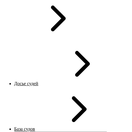
Досье судей
База судов