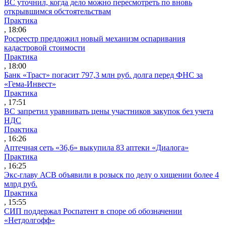
ВС уточнил, когда дело можно пересмотреть по вновь
открывшимся обстоятельствам
Практика
, 18:06
Росреестр предложил новый механизм оспаривания
кадастровой стоимости
Практика
, 18:00
Банк «Траст» погасит 797,3 млн руб. долга перед ФНС за
«Гема-Инвест»
Практика
, 17:51
ВС запретил уравнивать цены участников закупок без учета
НДС
Практика
, 16:26
Аптечная сеть «36,6» выкупила 83 аптеки «Диалога»
Практика
, 16:25
Экс-главу АСВ объявили в розыск по делу о хищении более 4
млрд руб.
Практика
, 15:55
СИП поддержал Роспатент в споре об обозначении
«Нетдолгофф»