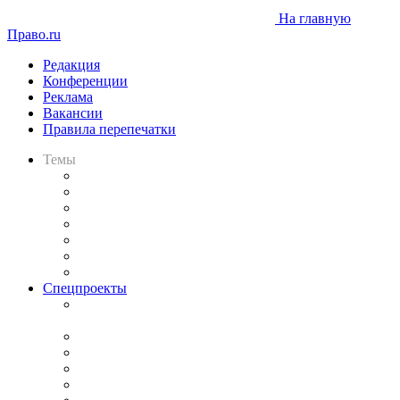
На главную
Право.ru
Редакция
Конференции
Реклама
Вакансии
Правила перепечатки
Темы
Практика
Законодательство
Процесс
Исследования
Рынок юридических услуг
Юридическое сообщество
Важнейшие правовые темы в прессе
Спецпроекты
Подкаст «В здравом уме
и твёрдой памяти»
Legal Design
Банкротная панорама
Советы для литигаторов
Сговоры на торгах