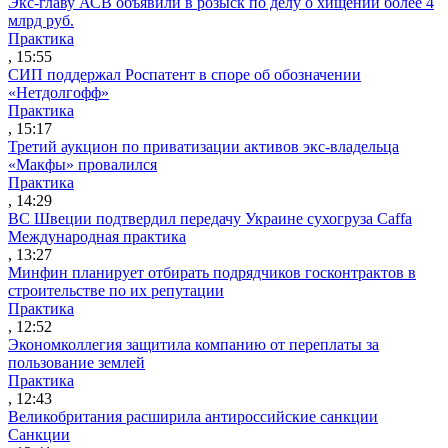
Экс-главу АСВ объявили в розыск по делу о хищении более 4
млрд руб.
Практика
, 15:55
СИП поддержал Роспатент в споре об обозначении
«Нетдолгофф»
Практика
, 15:17
Третий аукцион по приватизации активов экс-владельца
«Макфы» провалился
Практика
, 14:29
ВС Швеции подтвердил передачу Украине сухогруза Caffa
Международная практика
, 13:27
Минфин планирует отбирать подрядчиков госконтрактов в
строительстве по их репутации
Практика
, 12:52
Экономколлегия защитила компанию от переплаты за
пользование землей
Практика
, 12:43
Великобритания расширила антироссийские санкции
Санкции