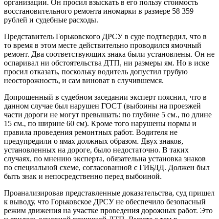
организации. Он просил взыскать в его пользу стоимость
восстановительного ремонта иномарки в размере 58 359
рублей и судебные расходы.
Представитель Горьковского ДРСУ в суде подтвердил, что в
то время в этом месте действительно проводился ямочный
ремонт. Два соответствующих знака были установлены. Он не
оспаривал ни обстоятельства ДТП, ни размеры ям. Но в иске
просил отказать, поскольку водитель допустил грубую
неосторожность, и сам виноват в случившемся.
Допрошенный в судебном заседании эксперт пояснил, что в
данном случае был нарушен ГОСТ (выбоины на проезжей
части дороги не могут превышать: по глубине 5 см., по длине
15 см., по ширине 60 см). Кроме того нарушены нормы и
правила проведения ремонтных работ. Водителя не
предупредили о ямах должных образом. Двух знаков,
установленных на дороге, было недостаточно. В таких
случаях, по мнению эксперта, обязательна установка знаков
по специальной схеме, согласованной с ГИБДД. Должен был
быть знак и непосредственно перед выбоиной.
Проанализировав представленные доказательства, суд пришел
к выводу, что Горьковское ДРСУ не обеспечило безопасный
режим движения на участке проведения дорожных работ. Это