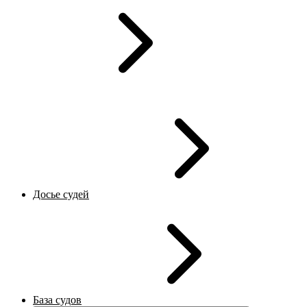
Досье судей
База судов