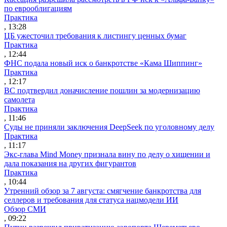
по еврооблигациям
Практика
, 13:28
ЦБ ужесточил требования к листингу ценных бумаг
Практика
, 12:44
ФНС подала новый иск о банкротстве «Кама Шиппинг»
Практика
, 12:17
ВС подтвердил доначисление пошлин за модернизацию
самолета
Практика
, 11:46
Суды не приняли заключения DeepSeek по уголовному делу
Практика
, 11:17
Экс-глава Mind Money признала вину по делу о хищении и
дала показания на других фигурантов
Практика
, 10:44
Утренний обзор за 7 августа: смягчение банкротства для
селлеров и требования для статуса нацмодели ИИ
Обзор СМИ
, 09:22