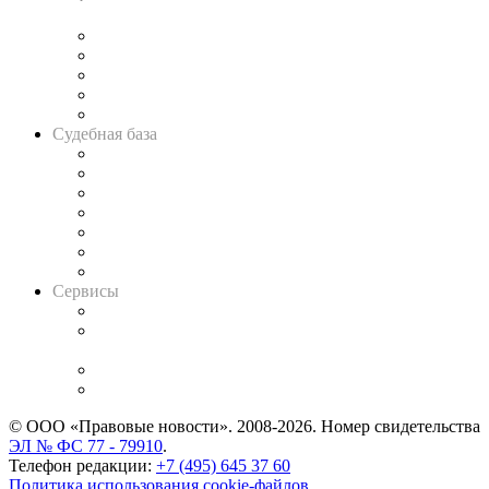
и твёрдой памяти»
Legal Design
Банкротная панорама
Советы для литигаторов
Сговоры на торгах
Авто
Судебная база
Картотека арбитражных дел
Решения арбитражных судов
Календарь рассмотрения арбитражных дел
Досье судей
Информация о судах
RSS лента новостей
Вакансии для юристов
Сервисы
Справочно-правовая система
Casebook: мониторинг дел
и компаний
Caselook: поиск и анализ практики
CASE.ONE: управление юридической службой
© ООО «Правовые новости». 2008-2026.
Номер свидетельства
ЭЛ № ФС 77 - 79910
.
Телефон редакции:
+7 (495) 645 37 60
Политика использования cookie-файлов