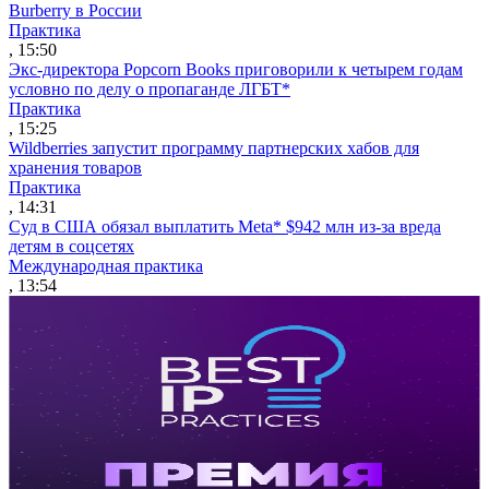
Burberry в России
Практика
, 15:50
Экс-директора Popcorn Books приговорили к четырем годам
условно по делу о пропаганде ЛГБТ*
Практика
, 15:25
Wildberries запустит программу партнерских хабов для
хранения товаров
Практика
, 14:31
Суд в США обязал выплатить Meta* $942 млн из-за вреда
детям в соцсетях
Международная практика
, 13:54