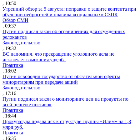
, 10:50
Утренний обзор за 5 августа: поправки о защите контента при
обучении нейросетей и правила «социальных» СЗПК
Обзор СМИ
, 09:37
Путин подписал закон об ограничениях для осужденных
релокантов
Законодательство
, 19:32
ВС напомнил, что прекращение уголовного дела не
исключает взыскания ущерба
Практика
, 18:02
Путин освободил государство от обязательной оферты
миноритариям при передаче акций
Законодательство
, 17:16
Путин подписал закон о мониторинге цен на продукты по
всей цепочке поставок
Практика
, 16:44
Прокуратура подала иск к структуре группы «Илим» на 1,8
млрд руб.
Практика
, 16:35