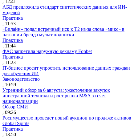
, 12:41
АБД предложила стандарт синтетических данных для ИИ-
моделей
Практика
, 11:53
«Билайн» подал встречный иск к Т2 из-за слова «микс» в
названии бренда мультиподписки
Практика
, 11:44
ФАС запретила наружную рекламу Fonbet
Практика
, 11:23
IT-бизнес просит упростить использование данных граждан
для обучения ИИ
Законодательство
, 10:59
Утренний обзор за 6 августа: ужесточение закупок
иностранной техники и рост рынка M&A за счет
национализации
Обзор СМИ
, 09:26
Росимущество проведет новый аукцион по продаже активов
Global Spirits
Практика
, 18:50