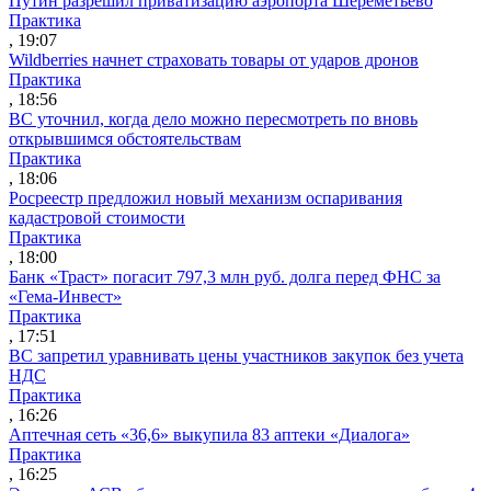
Путин разрешил приватизацию аэропорта Шереметьево
Практика
, 19:07
Wildberries начнет страховать товары от ударов дронов
Практика
, 18:56
ВС уточнил, когда дело можно пересмотреть по вновь
открывшимся обстоятельствам
Практика
, 18:06
Росреестр предложил новый механизм оспаривания
кадастровой стоимости
Практика
, 18:00
Банк «Траст» погасит 797,3 млн руб. долга перед ФНС за
«Гема-Инвест»
Практика
, 17:51
ВС запретил уравнивать цены участников закупок без учета
НДС
Практика
, 16:26
Аптечная сеть «36,6» выкупила 83 аптеки «Диалога»
Практика
, 16:25