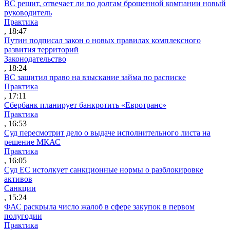
ВС решит, отвечает ли по долгам брошенной компании новый
руководитель
Практика
, 18:47
Путин подписал закон о новых правилах комплексного
развития территорий
Законодательство
, 18:24
ВС защитил право на взыскание займа по расписке
Практика
, 17:11
Сбербанк планирует банкротить «Евротранс»
Практика
, 16:53
Суд пересмотрит дело о выдаче исполнительного листа на
решение МКАС
Практика
, 16:05
Суд ЕС истолкует санкционные нормы о разблокировке
активов
Санкции
, 15:24
ФАС раскрыла число жалоб в сфере закупок в первом
полугодии
Практика