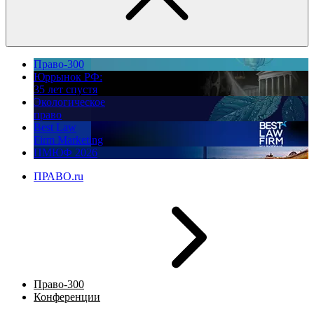
Право-300
Юррынок РФ:
35 лет спустя
Экологическое
право
Best Law
Firm Marketing
ПМЮФ 2026
ПРАВО.ru
Право-300
Конференции