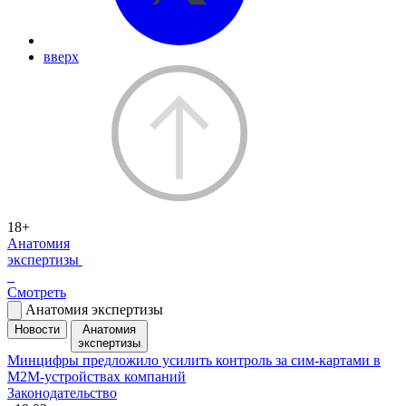
вверх
18+
Анатомия
экспертизы
Смотреть
Анатомия экспертизы
Новости
Анатомия
экспертизы
Минцифры предложило усилить контроль за сим-картами в
M2M-устройствах компаний
Законодательство