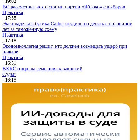
, 19:02
ВС рассмотрит иск о снятии партии «Яблоко» с выборов
Практика
, 17:55
Экс-владельца бутика Cartier осудили на девять с половиной
лет за таможенную схему
Практика
, 17:18
Экономколлегия решит, кто должен возмещать ущерб при
пожаре
Практика
, 16:51
ВККС открыла семь новых вакансий
Судьи
, 16:15