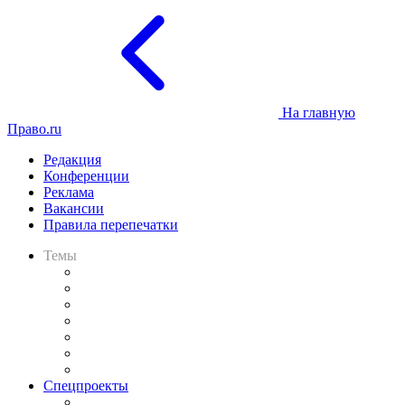
На главную
Право.ru
Редакция
Конференции
Реклама
Вакансии
Правила перепечатки
Темы
Практика
Законодательство
Процесс
Исследования
Рынок юридических услуг
Юридическое сообщество
Важнейшие правовые темы в прессе
Спецпроекты
Подкаст «В здравом уме