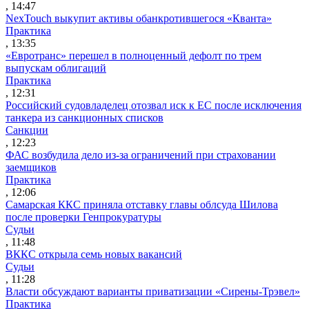
, 14:47
NexTouch выкупит активы обанкротившегося «Кванта»
Практика
, 13:35
«Евротранс» перешел в полноценный дефолт по трем
выпускам облигаций
Практика
, 12:31
Российский судовладелец отозвал иск к ЕС после исключения
танкера из санкционных списков
Санкции
, 12:23
ФАС возбудила дело из-за ограничений при страховании
заемщиков
Практика
, 12:06
Самарская ККС приняла отставку главы облсуда Шилова
после проверки Генпрокуратуры
Судьи
, 11:48
ВККС открыла семь новых вакансий
Судьи
, 11:28
Власти обсуждают варианты приватизации «Сирены-Трэвел»
Практика