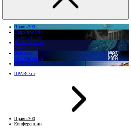
Право-300
Юррынок РФ:
35 лет спустя
Экологическое
право
Best Law
Firm Marketing
ПМЮФ 2026
ПРАВО.ru
Право-300
Конференции