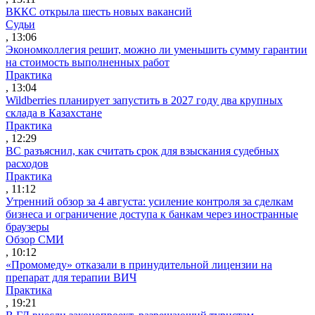
ВККС открыла шесть новых вакансий
Судьи
, 13:06
Экономколлегия решит, можно ли уменьшить сумму гарантии
на стоимость выполненных работ
Практика
, 13:04
Wildberries планирует запустить в 2027 году два крупных
склада в Казахстане
Практика
, 12:29
ВС разъяснил, как считать срок для взыскания судебных
расходов
Практика
, 11:12
Утренний обзор за 4 августа: усиление контроля за сделкам
бизнеса и ограничение доступа к банкам через иностранные
браузеры
Обзор СМИ
, 10:12
«Промомеду» отказали в принудительной лицензии на
препарат для терапии ВИЧ
Практика
, 19:21