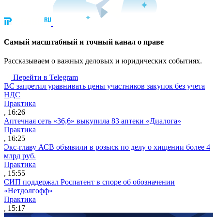
Cамый масштабный и точный канал о праве
Рассказываем о важных деловых и юридических событиях.
Перейти в Telegram
ВС запретил уравнивать цены участников закупок без учета
НДС
Практика
, 16:26
Аптечная сеть «36,6» выкупила 83 аптеки «Диалога»
Практика
, 16:25
Экс-главу АСВ объявили в розыск по делу о хищении более 4
млрд руб.
Практика
, 15:55
СИП поддержал Роспатент в споре об обозначении
«Нетдолгофф»
Практика
, 15:17