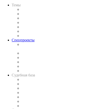
Темы
Практика
Законодательство
Процесс
Исследования
Рынок юридических услуг
Юридическое сообщество
Важнейшие правовые темы в прессе
Спецпроекты
Подкаст «В здравом уме
и твёрдой памяти»
Legal Design
Банкротная панорама
Советы для литигаторов
Сговоры на торгах
Авто
Судебная база
Картотека арбитражных дел
Решения арбитражных судов
Календарь рассмотрения арбитражных дел
Досье судей
Информация о судах
RSS лента новостей
Вакансии для юристов