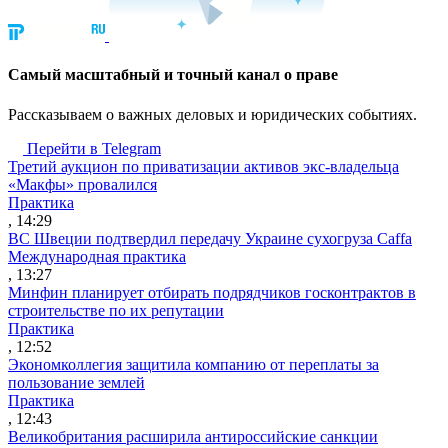
Cамый масштабный и точный канал о праве
Рассказываем о важных деловых и юридических событиях.
Перейти в Telegram
Третий аукцион по приватизации активов экс-владельца
«Макфы» провалился
Практика
, 14:29
ВС Швеции подтвердил передачу Украине сухогруза Caffa
Международная практика
, 13:27
Минфин планирует отбирать подрядчиков госконтрактов в
строительстве по их репутации
Практика
, 12:52
Экономколлегия защитила компанию от переплаты за
пользование землей
Практика
, 12:43
Великобритания расширила антироссийские санкции