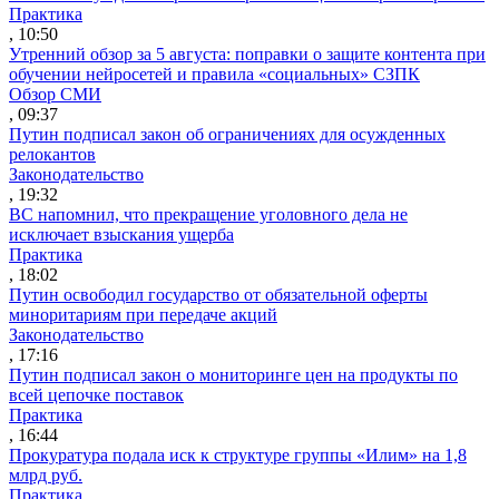
Практика
, 10:50
Утренний обзор за 5 августа: поправки о защите контента при
обучении нейросетей и правила «социальных» СЗПК
Обзор СМИ
, 09:37
Путин подписал закон об ограничениях для осужденных
релокантов
Законодательство
, 19:32
ВС напомнил, что прекращение уголовного дела не
исключает взыскания ущерба
Практика
, 18:02
Путин освободил государство от обязательной оферты
миноритариям при передаче акций
Законодательство
, 17:16
Путин подписал закон о мониторинге цен на продукты по
всей цепочке поставок
Практика
, 16:44
Прокуратура подала иск к структуре группы «Илим» на 1,8
млрд руб.
Практика