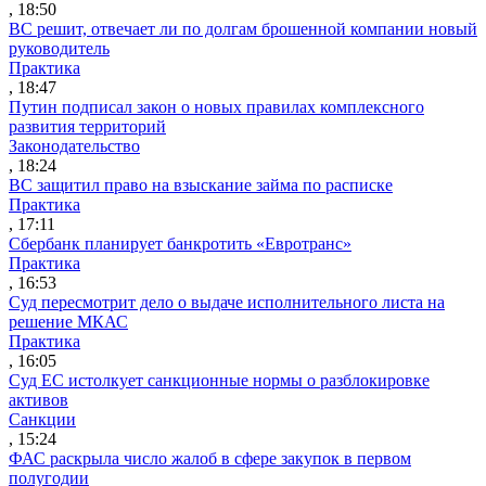
, 18:50
ВС решит, отвечает ли по долгам брошенной компании новый
руководитель
Практика
, 18:47
Путин подписал закон о новых правилах комплексного
развития территорий
Законодательство
, 18:24
ВС защитил право на взыскание займа по расписке
Практика
, 17:11
Сбербанк планирует банкротить «Евротранс»
Практика
, 16:53
Суд пересмотрит дело о выдаче исполнительного листа на
решение МКАС
Практика
, 16:05
Суд ЕС истолкует санкционные нормы о разблокировке
активов
Санкции
, 15:24
ФАС раскрыла число жалоб в сфере закупок в первом
полугодии