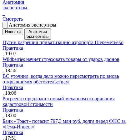
Анатомия
экспертизы
Смотреть
Анатомия экспертизы
Новости
Анатомия
экспертизы
Путин разрешил приватизацию аэропорта Шереметьево
Практика
, 19:07
Wildberries начнет страховать товары от ударов дронов
Практика
, 18:56
ВС уточнил, когда дело можно пересмотреть по вновь
открывшимся обстоятельствам
Практика
, 18:06
Росреестр предложил новый механизм оспаривания
кадастровой стоимости
Практика
, 18:00
Банк «Траст» погасит 797,3 млн руб. долга перед ФНС за
«Гема-Инвест»
Практика
, 17:51