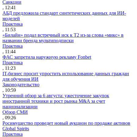
Санкции
, 12:41
АБД предложила стандарт синтетических данных для ИИ-
моделей
Практика
, 11:53
«Билайн» подал встречный иск к Т2 из-за слова «микс» в
названии бренда мультиподписки
Практика
, 11:44
ФАС запретила наружную рекламу Fonbet
Практика
, 11:23
IT-бизнес просит упростить использование данных граждан
для обучения ИИ
Законодательство
, 10:59
Утренний обзор за 6 августа: ужесточение закупок
иностранной техники и рост рынка M&A за счет
национализации
Обзор СМИ
, 09:26
Росимущество проведет новый аукцион по продаже активов
Global Spirits
Практика