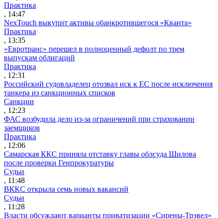
Практика
, 14:47
NexTouch выкупит активы обанкротившегося «Кванта»
Практика
, 13:35
«Евротранс» перешел в полноценный дефолт по трем
выпускам облигаций
Практика
, 12:31
Российский судовладелец отозвал иск к ЕС после исключения
танкера из санкционных списков
Санкции
, 12:23
ФАС возбудила дело из-за ограничений при страховании
заемщиков
Практика
, 12:06
Самарская ККС приняла отставку главы облсуда Шилова
после проверки Генпрокуратуры
Судьи
, 11:48
ВККС открыла семь новых вакансий
Судьи
, 11:28
Власти обсуждают варианты приватизации «Сирены-Трэвел»