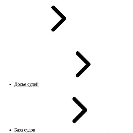
Досье судей
База судов