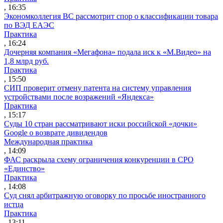
, 16:35
Экономколлегия ВС рассмотрит спор о классификации товара
по ВЭД ЕАЭС
Практика
, 16:24
Дочерняя компания «Мегафона» подала иск к «М.Видео» на
1,8 млрд руб.
Практика
, 15:50
СИП проверит отмену патента на систему управления
устройствами после возражений «Яндекса»
Практика
, 15:17
Суды 10 стран рассматривают иски российской «дочки»
Google о возврате дивидендов
Международная практика
, 14:09
ФАС раскрыла схему ограничения конкуренции в СРО
«Единство»
Практика
, 14:08
Суд снял арбитражную оговорку по просьбе иностранного
истца
Практика
, 13:11