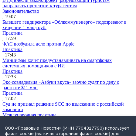
В ГД внесли законопроект, разрешающий туристам
направлять претензии к турагентам
Законодательство
, 19:07
Бывшего гендиректора «Облкоммунэнерго» подозревают в
хищении 1 млрд руб.
Практика
, 17:59
ФАС возбудила дело против Apple
Практика
, 17:43
Минцифры хочет предустанавливать на смартфонах
системных помощников с ИИ
Практика
, 17:33
Экс-совладельца «Азбуки вкуса» заочно судят по делу о
растрате $11 млн
Практика
, 17:02
Суд не признал решение SCC по взысканию с российской
компании
Международная практика
, 17:01
Дроны могут начать применять для фиксации нарушений
ООО «Правовые Новости» (ИНН 7704317790) использует
ПДД
файлы cookie (включая сторонние файлы cookie) для