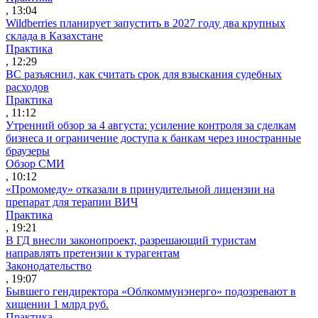
, 13:04
Wildberries планирует запустить в 2027 году два крупных
склада в Казахстане
Практика
, 12:29
ВС разъяснил, как считать срок для взыскания судебных
расходов
Практика
, 11:12
Утренний обзор за 4 августа: усиление контроля за сделкам
бизнеса и ограничение доступа к банкам через иностранные
браузеры
Обзор СМИ
, 10:12
«Промомеду» отказали в принудительной лицензии на
препарат для терапии ВИЧ
Практика
, 19:21
В ГД внесли законопроект, разрешающий туристам
направлять претензии к турагентам
Законодательство
, 19:07
Бывшего гендиректора «Облкоммунэнерго» подозревают в
хищении 1 млрд руб.
Практика