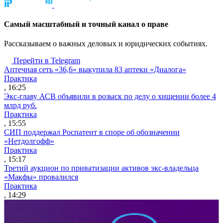
Cамый масштабный и точный канал о праве
Рассказываем о важных деловых и юридических событиях.
Перейти в Telegram
Аптечная сеть «36,6» выкупила 83 аптеки «Диалога»
Практика
, 16:25
Экс-главу АСВ объявили в розыск по делу о хищении более 4
млрд руб.
Практика
, 15:55
СИП поддержал Роспатент в споре об обозначении
«Нетдолгофф»
Практика
, 15:17
Третий аукцион по приватизации активов экс-владельца
«Макфы» провалился
Практика
, 14:29