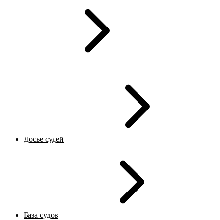
Досье судей
База судов