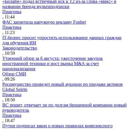
«Билайн» подал встречный иск к Т2 из-за слова «микс» в
названии бренда мультиподписки
Практика
, 11:44
ФАС запретила наружную рекламу Fonbet
Практика
, 11:23
IT-бизнес просит упростить использование данных граждан
для обучения ИИ
Законодательство
, 10:59
Утренний обзор за 6 августа: ужесточение закупок
иностранной техники и рост рынка M&A за счет
национализации
Обзор СМИ
, 09:26
Росимущество проведет новый аукцион по продаже активов
Global Spirits
Практика
, 18:50
ВС решит, отвечает ли по долгам брошенной компании новый
руководитель
Практика
, 18:47
Путин подписал закон о новых правилах комплексного