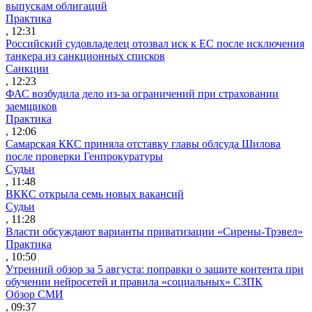
выпускам облигаций
Практика
, 12:31
Российский судовладелец отозвал иск к ЕС после исключения
танкера из санкционных списков
Санкции
, 12:23
ФАС возбудила дело из-за ограничений при страховании
заемщиков
Практика
, 12:06
Самарская ККС приняла отставку главы облсуда Шилова
после проверки Генпрокуратуры
Судьи
, 11:48
ВККС открыла семь новых вакансий
Судьи
, 11:28
Власти обсуждают варианты приватизации «Сирены-Трэвел»
Практика
, 10:50
Утренний обзор за 5 августа: поправки о защите контента при
обучении нейросетей и правила «социальных» СЗПК
Обзор СМИ
, 09:37