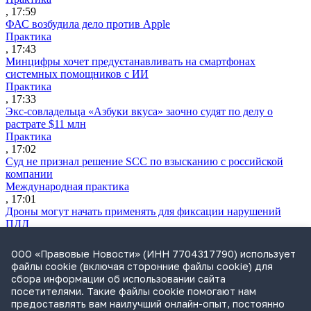
, 17:59
ФАС возбудила дело против Apple
Практика
, 17:43
Минцифры хочет предустанавливать на смартфонах
системных помощников с ИИ
Практика
, 17:33
Экс-совладельца «Азбуки вкуса» заочно судят по делу о
растрате $11 млн
Практика
, 17:02
Суд не признал решение SCC по взысканию с российской
компании
Международная практика
, 17:01
Дроны могут начать применять для фиксации нарушений
ПДД
Практика
, 15:41
ООО «Правовые Новости» (ИНН 7704317790) использует
Бывшего сенатора Сабадаша приговорили к 12 годам по делу
файлы cookie (включая сторонние файлы cookie) для
о хищении
сбора информации об использовании сайта
Практика
посетителями. Такие файлы cookie помогают нам
, 15:29
предоставлять вам наилучший онлайн-опыт, постоянно