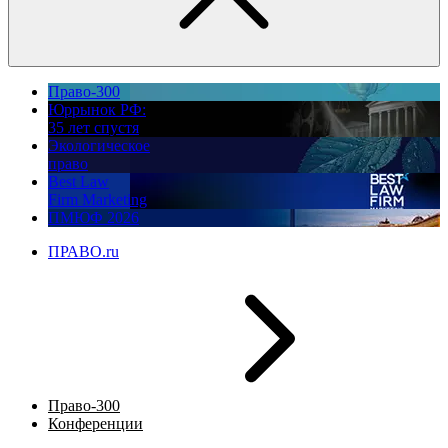
Право-300
Юррынок РФ:
35 лет спустя
Экологическое
право
Best Law
Firm Marketing
ПМЮФ 2026
ПРАВО.ru
Право-300
Конференции