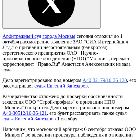
Арбитражный суд города Москвы
сегодня отложил до 1
октября рассмотрение заявление ЗАО "СИА Интернейшнл
Лтд." о признании несостоятельным (банкротом)
стратегического предприятия ОАО "Научно-
производственное объединение (НПО) "Молния", передает
корреспондент "Право.Ru" Анастасия Алексеевских из зала
суда.
Дело зарегистрировано под номером
А40-32179/10-36-130
, его
рассматривает
судья Евгений Занездров
.
Разбирательство отложено до проверки обоснованности
заявления ООО "Строй-профиль" о признании НПО
"Молния" банкротом. Дело зарегистрировано под номером
А40-30512/10-36-121
, его будет рассматривать также судья
судья Евгений Занездров
1 октября.
Напомним, что московский арбитраж 6 сентября отказал ООО
"Микрон" во введении процедуры наблюдения в отношении