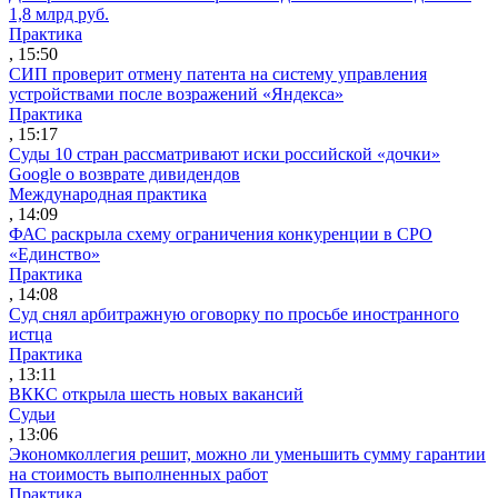
1,8 млрд руб.
Практика
, 15:50
СИП проверит отмену патента на систему управления
устройствами после возражений «Яндекса»
Практика
, 15:17
Суды 10 стран рассматривают иски российской «дочки»
Google о возврате дивидендов
Международная практика
, 14:09
ФАС раскрыла схему ограничения конкуренции в СРО
«Единство»
Практика
, 14:08
Суд снял арбитражную оговорку по просьбе иностранного
истца
Практика
, 13:11
ВККС открыла шесть новых вакансий
Судьи
, 13:06
Экономколлегия решит, можно ли уменьшить сумму гарантии
на стоимость выполненных работ
Практика