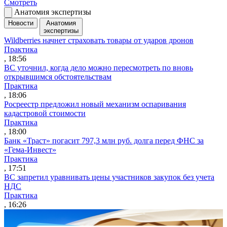
Смотреть
Анатомия экспертизы
Новости
Анатомия
экспертизы
Wildberries начнет страховать товары от ударов дронов
Практика
, 18:56
ВС уточнил, когда дело можно пересмотреть по вновь
открывшимся обстоятельствам
Практика
, 18:06
Росреестр предложил новый механизм оспаривания
кадастровой стоимости
Практика
, 18:00
Банк «Траст» погасит 797,3 млн руб. долга перед ФНС за
«Гема-Инвест»
Практика
, 17:51
ВС запретил уравнивать цены участников закупок без учета
НДС
Практика
, 16:26