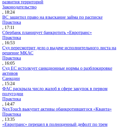
развития территорий
Законодательство
, 18:24
ВС защитил право на взыскание займа по расписке
Практика
, 17:11
Сбербанк планирует банкротить «Евротранс»
Практика
, 16:53
Суд пересмотрит дело о выдаче исполнительного листа на
решение МКАС
Практика
, 16:05
Суд ЕС истолкует санкционные нормы о разблокировке
активов
Санкции
, 15:24
ФАС раскрыла число жалоб в сфере закупок в первом
полугодии
Практика
, 14:47
NexTouch выкупит активы обанкротившегося «Кванта»
Практика
, 13:35
«Евротранс» перешел в полноценный дефолт по трем