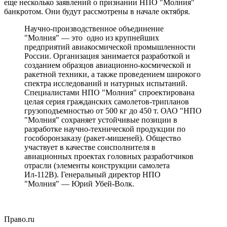
еще несколько заявлений о признании НПО "Молния"
банкротом. Они будут рассмотрены в начале октября.
Научно-производственное объединение
"Молния" — это одно из крупнейших
предприятий авиакосмической промышленности
России. Организация занимается разработкой и
созданием образцов авиационно-космической и
ракетной техники, а также проведением широкого
спектра исследований и натурных испытаний.
Специалистами НПО "Молния" спроектирована
целая серия гражданских самолетов-трипланов
грузоподъемностью от 500 кг до 450 т. ОАО "НПО
"Молния" сохраняет устойчивые позиции в
разработке научно-технической продукции по
гособоронзаказу (ракет-мишеней). Общество
участвует в качестве соисполнителя в
авиационных проектах головных разработчиков
отрасли (элементы конструкции самолета
Ил-112В). Генеральный директор НПО
"Молния" — Юрий Убей-Волк.
Право.ru