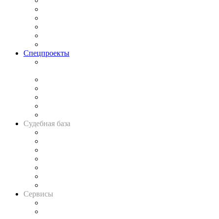
Законодательство
Процесс
Исследования
Рынок юридических услуг
Юридическое сообщество
Важнейшие правовые темы в прессе
Спецпроекты
Подкаст «В здравом уме
и твёрдой памяти»
Legal Design
Банкротная панорама
Советы для литигаторов
Сговоры на торгах
Авто
Судебная база
Картотека арбитражных дел
Решения арбитражных судов
Календарь рассмотрения арбитражных дел
Досье судей
Информация о судах
RSS лента новостей
Вакансии для юристов
Сервисы
Справочно-правовая система
Casebook: мониторинг дел