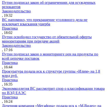
Путин подписал закон об ограничениях для осужденных
релокантов
Законодательство
, 19:32
ВС напомнил, что прекращение уголовного дела не
исключает взыскания ущерба
Практика
, 18:02
Путин освободил государство от обязательной оферты
миноритариям при передаче акций
Законодательство
, 17:16
Путин подписал закон о мониторинге цен на продукты по
всей цепочке поставок
Практика
, 16:44
Прокуратура подала иск к структуре группы «Илим» на 1,8
млрд руб.
Практика
, 16:35
Экономколлегия ВС рассмотрит спор о классификации товара
по ВЭД ЕАЭС
Практика
, 16:24
Дочерняя компания «Мегафона» подала иск к «М.Видео» на