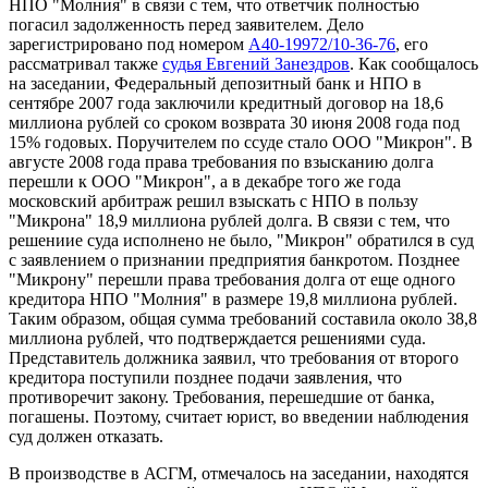
НПО "Молния" в связи с тем, что ответчик полностью
погасил задолженность перед заявителем. Дело
зарегистрировано под номером
А40-19972/10-36-76
, его
рассматривал также
судья Евгений Занездров
. Как сообщалось
на заседании, Федеральный депозитный банк и НПО в
сентябре 2007 года заключили кредитный договор на 18,6
миллиона рублей со сроком возврата 30 июня 2008 года под
15% годовых. Поручителем по ссуде стало ООО "Микрон". В
августе 2008 года права требования по взысканию долга
перешли к ООО "Микрон", а в декабре того же года
московский арбитраж решил взыскать с НПО в пользу
"Микрона" 18,9 миллиона рублей долга. В связи с тем, что
решениие суда исполнено не было, "Микрон" обратился в суд
с заявлением о признании предприятия банкротом. Позднее
"Микрону" перешли права требования долга от еще одного
кредитора НПО "Молния" в размере 19,8 миллиона рублей.
Таким образом, общая сумма требований составила около 38,8
миллиона рублей, что подтверждается решениями суда.
Представитель должника заявил, что требования от второго
кредитора поступили позднее подачи заявления, что
противоречит закону. Требования, перешедшие от банка,
погашены. Поэтому, считает юрист, во введении наблюдения
суд должен отказать.
В производстве в АСГМ, отмечалось на заседании, находятся