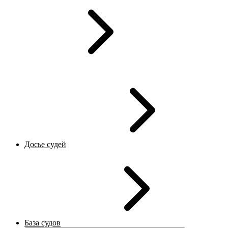
Досье судей
База судов