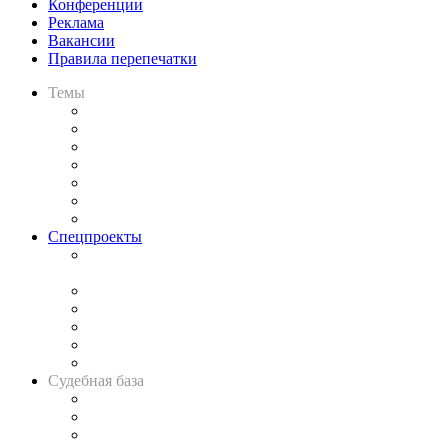
Конференции
Реклама
Вакансии
Правила перепечатки
Темы
Практика
Законодательство
Процесс
Исследования
Рынок юридических услуг
Юридическое сообщество
Важнейшие правовые темы в прессе
Спецпроекты
Подкаст «В здравом уме
и твёрдой памяти»
Legal Design
Банкротная панорама
Советы для литигаторов
Сговоры на торгах
Авто
Судебная база
Картотека арбитражных дел
Решения арбитражных судов
Календарь рассмотрения арбитражных дел