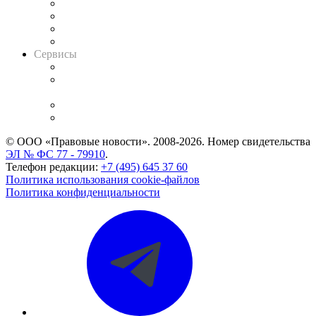
Досье судей
Информация о судах
RSS лента новостей
Вакансии для юристов
Сервисы
Справочно-правовая система
Casebook: мониторинг дел
и компаний
Caselook: поиск и анализ практики
CASE.ONE: управление юридической службой
© ООО «Правовые новости». 2008-2026.
Номер свидетельства
ЭЛ № ФС 77 - 79910
.
Телефон редакции:
+7 (495) 645 37 60
Политика использования cookie-файлов
Политика конфиденциальности