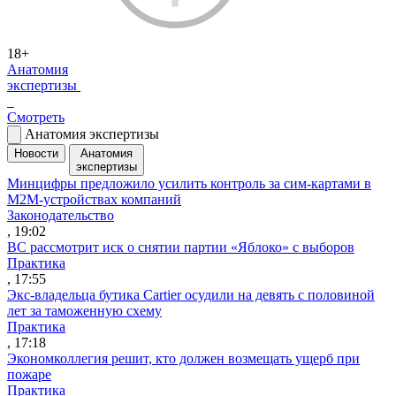
18+
Анатомия
экспертизы
Смотреть
Анатомия экспертизы
Новости
Анатомия
экспертизы
Минцифры предложило усилить контроль за сим-картами в
M2M-устройствах компаний
Законодательство
, 19:02
ВС рассмотрит иск о снятии партии «Яблоко» с выборов
Практика
, 17:55
Экс-владельца бутика Cartier осудили на девять с половиной
лет за таможенную схему
Практика
, 17:18
Экономколлегия решит, кто должен возмещать ущерб при
пожаре
Практика