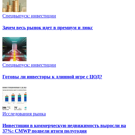
Спецвыпуск: инвестиции
Зачем весь рынок идет в премиум и люкс
Спецвыпуск: инвестиции
Готовы ли инвесторы к длинной игре с ЦОД?
Исследования рынка
Инвестиции в коммерческую недвижимость выросли на
37%: CMWP подвели итоги полугодия