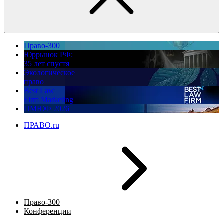
Право-300
Юррынок РФ:
35 лет спустя
Экологическое
право
Best Law
Firm Marketing
ПМЮФ 2026
ПРАВО.ru
Право-300
Конференции