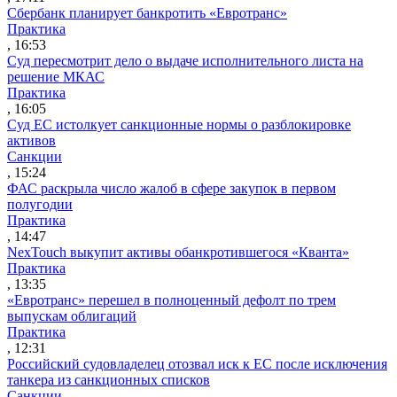
Сбербанк планирует банкротить «Евротранс»
Практика
, 16:53
Суд пересмотрит дело о выдаче исполнительного листа на
решение МКАС
Практика
, 16:05
Суд ЕС истолкует санкционные нормы о разблокировке
активов
Санкции
, 15:24
ФАС раскрыла число жалоб в сфере закупок в первом
полугодии
Практика
, 14:47
NexTouch выкупит активы обанкротившегося «Кванта»
Практика
, 13:35
«Евротранс» перешел в полноценный дефолт по трем
выпускам облигаций
Практика
, 12:31
Российский судовладелец отозвал иск к ЕС после исключения
танкера из санкционных списков
Санкции