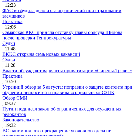
, 12:23
ФАС возбудила дело из-за ограничений при страховании
заемщиков
Практика
, 12:06
Самарская ККС приняла отставку главы облсуда Шилова
после проверки Генпрокуратуры
Судьи
, 11:48
ВККС открыла семь новых вакансий
Судьи
, 11:28
Власти обсуждают варианты приватизации «Сирены-Трэвел»
Практика
, 10:50
Утренний обзор за 5 августа: поправки о защите контента при
обучении нейросетей и правила «социальных» СЗПК
Обзор СМИ
, 09:37
Путин подписал закон об ограничениях для осужденных
релокантов
Законодательство
, 19:32
ВС напомнил, что прекращение уголовного дела не