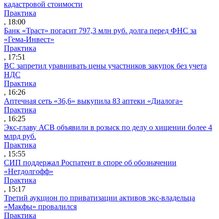
кадастровой стоимости
Практика
, 18:00
Банк «Траст» погасит 797,3 млн руб. долга перед ФНС за
«Гема-Инвест»
Практика
, 17:51
ВС запретил уравнивать цены участников закупок без учета
НДС
Практика
, 16:26
Аптечная сеть «36,6» выкупила 83 аптеки «Диалога»
Практика
, 16:25
Экс-главу АСВ объявили в розыск по делу о хищении более 4
млрд руб.
Практика
, 15:55
СИП поддержал Роспатент в споре об обозначении
«Нетдолгофф»
Практика
, 15:17
Третий аукцион по приватизации активов экс-владельца
«Макфы» провалился
Практика