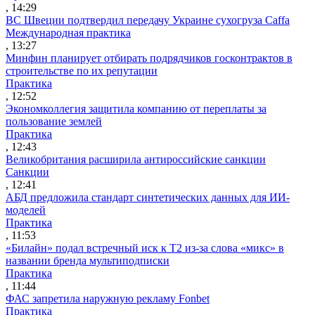
, 14:29
ВС Швеции подтвердил передачу Украине сухогруза Caffa
Международная практика
, 13:27
Минфин планирует отбирать подрядчиков госконтрактов в
строительстве по их репутации
Практика
, 12:52
Экономколлегия защитила компанию от переплаты за
пользование землей
Практика
, 12:43
Великобритания расширила антироссийские санкции
Санкции
, 12:41
АБД предложила стандарт синтетических данных для ИИ-
моделей
Практика
, 11:53
«Билайн» подал встречный иск к Т2 из-за слова «микс» в
названии бренда мультиподписки
Практика
, 11:44
ФАС запретила наружную рекламу Fonbet
Практика