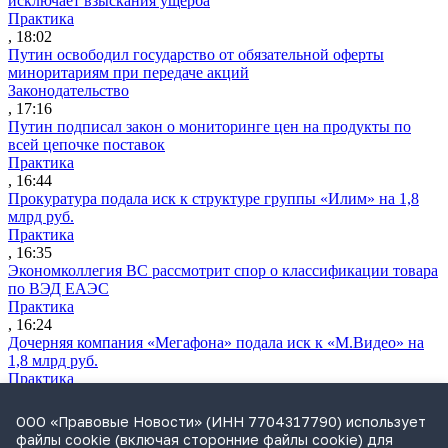
исключает взыскания ущерба
Практика
, 18:02
Путин освободил государство от обязательной оферты
миноритариям при передаче акций
Законодательство
, 17:16
Путин подписал закон о мониторинге цен на продукты по
всей цепочке поставок
Практика
, 16:44
Прокуратура подала иск к структуре группы «Илим» на 1,8
млрд руб.
Практика
, 16:35
Экономколлегия ВС рассмотрит спор о классификации товара
по ВЭД ЕАЭС
Практика
, 16:24
Дочерняя компания «Мегафона» подала иск к «М.Видео» на
1,8 млрд руб.
Практика
, 15:50
СИП проверит отмену патента на систему управления
ООО «Правовые Новости» (ИНН 7704317790) использует
устройствами после возражений «Яндекса»
файлы cookie (включая сторонние файлы cookie) для