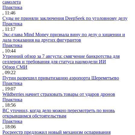
самолета
Практика
, 11:46
Суды не приняли заключения DeepSeek по уголовному делу
Практика
, 11:17
Экс-глава Mind Money признала вину по делу о хищении и
дала показания на других фигурантов
Практика
, 10:44
Утренний обзор за 7 августа: смягчение банкротства для
селлеров и требования для статуса нацмодели ИИ
Обзор СМИ
, 09:22
Путин разрешил приватизацию аэропорта Шереметьево
Практика
, 19:07
Wildberries начнет страховать товары от ударов дронов
Практика
, 18:56
ВС уточнил, когда дело можно пересмотреть по вновь
открывшимся обстоятельствам
Практика
, 18:06
Росреестр предложил новый механизм оспаривания