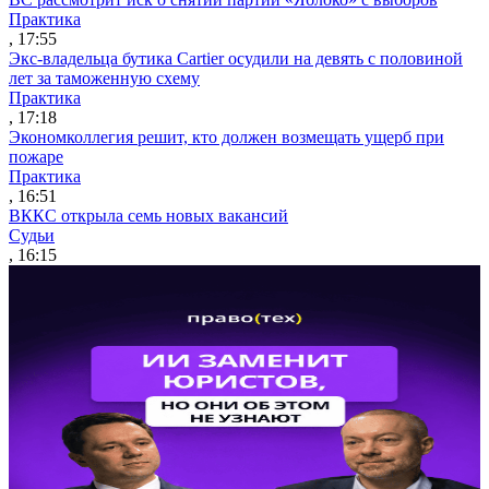
Практика
, 17:55
Экс-владельца бутика Cartier осудили на девять с половиной
лет за таможенную схему
Практика
, 17:18
Экономколлегия решит, кто должен возмещать ущерб при
пожаре
Практика
, 16:51
ВККС открыла семь новых вакансий
Судьи
, 16:15