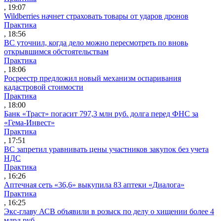
, 19:07
Wildberries начнет страховать товары от ударов дронов
Практика
, 18:56
ВС уточнил, когда дело можно пересмотреть по вновь
открывшимся обстоятельствам
Практика
, 18:06
Росреестр предложил новый механизм оспаривания
кадастровой стоимости
Практика
, 18:00
Банк «Траст» погасит 797,3 млн руб. долга перед ФНС за
«Гема-Инвест»
Практика
, 17:51
ВС запретил уравнивать цены участников закупок без учета
НДС
Практика
, 16:26
Аптечная сеть «36,6» выкупила 83 аптеки «Диалога»
Практика
, 16:25
Экс-главу АСВ объявили в розыск по делу о хищении более 4
млрд руб.