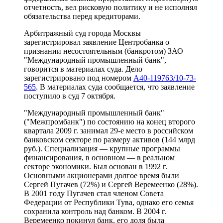
отчетность, вел рисковую политику и не исполнял
обязательства перед кредиторами.
Арбитражный суд города Москвы
зарегистрировал заявление Центробанка о
признании несостоятельным (банкротом) ЗАО
"Международный промышленный банк",
говорится в материалах суда. Дело
зарегистрировано под номером
А40-119763/10-73-
565
. В материалах суда сообщается, что заявление
поступило в суд 7 октября.
"Международный промышленный банк"
("Межпромбанк") по состоянию на конец второго
квартала 2009 г. занимал 29-е место в российском
банковском секторе по размеру активов (144 млрд
руб.). Специализация — крупные программы
финансирования, в основном — в реальном
секторе экономики. Был основан в 1992 г.
Основными акционерами долгое время были
Сергей Пугачев (72%) и Сергей Веремеенко (28%).
В 2001 году Пугачев стал членом Совета
Федерации от Республики Тува, однако его семья
сохранила контроль над банком. В 2004 г.
Веремеенко покинул банк, его доля была