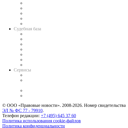
Legal Design
Банкротная панорама
Советы для литигаторов
Сговоры на торгах
Авто
Судебная база
Картотека арбитражных дел
Решения арбитражных судов
Календарь рассмотрения арбитражных дел
Досье судей
Информация о судах
RSS лента новостей
Вакансии для юристов
Сервисы
Справочно-правовая система
Casebook: мониторинг дел
и компаний
Caselook: поиск и анализ практики
CASE.ONE: управление юридической службой
© ООО «Правовые новости». 2008-2026.
Номер свидетельства
ЭЛ № ФС 77 - 79910
.
Телефон редакции:
+7 (495) 645 37 60
Политика использования cookie-файлов
Политика конфиденциальности