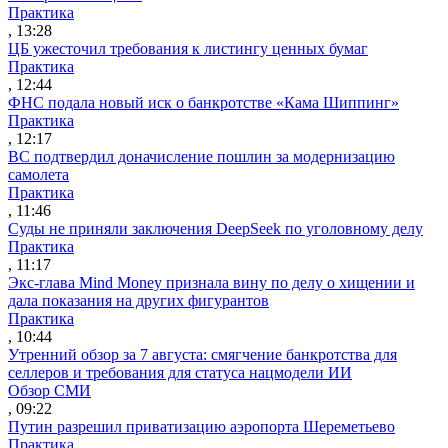
Практика
, 13:28
ЦБ ужесточил требования к листингу ценных бумаг
Практика
, 12:44
ФНС подала новый иск о банкротстве «Кама Шиппинг»
Практика
, 12:17
ВС подтвердил доначисление пошлин за модернизацию
самолета
Практика
, 11:46
Суды не приняли заключения DeepSeek по уголовному делу
Практика
, 11:17
Экс-глава Mind Money признала вину по делу о хищении и
дала показания на других фигурантов
Практика
, 10:44
Утренний обзор за 7 августа: смягчение банкротства для
селлеров и требования для статуса нацмодели ИИ
Обзор СМИ
, 09:22
Путин разрешил приватизацию аэропорта Шереметьево
Практика