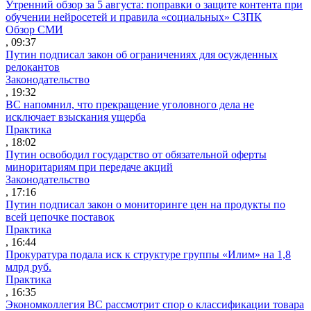
Утренний обзор за 5 августа: поправки о защите контента при
обучении нейросетей и правила «социальных» СЗПК
Обзор СМИ
, 09:37
Путин подписал закон об ограничениях для осужденных
релокантов
Законодательство
, 19:32
ВС напомнил, что прекращение уголовного дела не
исключает взыскания ущерба
Практика
, 18:02
Путин освободил государство от обязательной оферты
миноритариям при передаче акций
Законодательство
, 17:16
Путин подписал закон о мониторинге цен на продукты по
всей цепочке поставок
Практика
, 16:44
Прокуратура подала иск к структуре группы «Илим» на 1,8
млрд руб.
Практика
, 16:35
Экономколлегия ВС рассмотрит спор о классификации товара