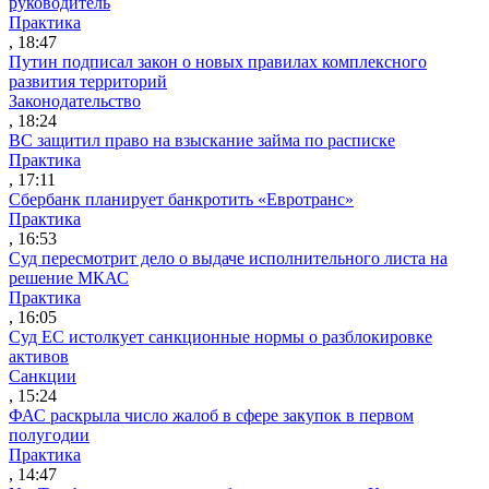
руководитель
Практика
, 18:47
Путин подписал закон о новых правилах комплексного
развития территорий
Законодательство
, 18:24
ВС защитил право на взыскание займа по расписке
Практика
, 17:11
Сбербанк планирует банкротить «Евротранс»
Практика
, 16:53
Суд пересмотрит дело о выдаче исполнительного листа на
решение МКАС
Практика
, 16:05
Суд ЕС истолкует санкционные нормы о разблокировке
активов
Санкции
, 15:24
ФАС раскрыла число жалоб в сфере закупок в первом
полугодии
Практика
, 14:47