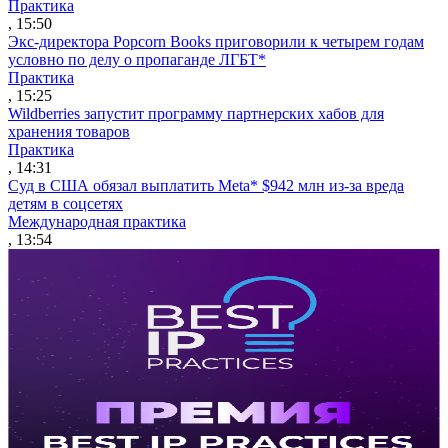
Практика
, 15:50
Экс-директора Popcorn Books приговорили к четырем годам
условно по делу о пропаганде ЛГБТ*
Практика
, 15:25
Wildberries запустит программу партнерских хабов для
хранения товаров
Практика
, 14:31
Суд в США обязал выплатить Meta* $942 млн из-за вреда
детям в соцсетях
Международная практика
, 13:54