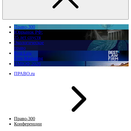
Право-300
Юррынок РФ:
35 лет спустя
Экологическое
право
Best Law
Firm Marketing
ПМЮФ 2026
ПРАВО.ru
Право-300
Конференции