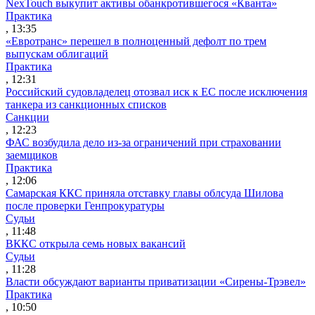
NexTouch выкупит активы обанкротившегося «Кванта»
Практика
, 13:35
«Евротранс» перешел в полноценный дефолт по трем
выпускам облигаций
Практика
, 12:31
Российский судовладелец отозвал иск к ЕС после исключения
танкера из санкционных списков
Санкции
, 12:23
ФАС возбудила дело из-за ограничений при страховании
заемщиков
Практика
, 12:06
Самарская ККС приняла отставку главы облсуда Шилова
после проверки Генпрокуратуры
Судьи
, 11:48
ВККС открыла семь новых вакансий
Судьи
, 11:28
Власти обсуждают варианты приватизации «Сирены-Трэвел»
Практика
, 10:50