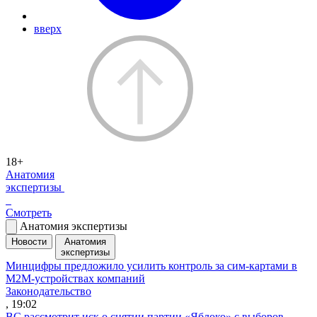
вверх
18+
Анатомия
экспертизы
Смотреть
Анатомия экспертизы
Новости
Анатомия
экспертизы
Минцифры предложило усилить контроль за сим-картами в
M2M-устройствах компаний
Законодательство
, 19:02
ВС рассмотрит иск о снятии партии «Яблоко» с выборов