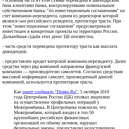
- основная часть из этой суммы переведена в швейцарский
банк клиентами банка, контролируемыми номинальным
собственником банка, "по инвестиционным соглашениям" на
счет компании-нерезидента, одним из директоров которой
являлся сын российского резидента, протектора траста. При
этом "инвестиционные соглашения" предусматривали
инвестиции в конкретные проекты на территории России.
Дальнейшая судьба этих денег ЦБ неизвестна;
- часть средств переведена протектору траста как выплата
дивидендов;
- предоставлен кредит кипрской компании-нерезиденту. Далее
средства через ряд компаний направлены французской
компании — производителю самолетов. Согласно средствам
массовой информации самолет, произведенный данной
компанией, используется протектором траста.
Как
ранее сообщало "Право.Ru"
, 5 октября 2010
года Центробанк России (ЦБ) отозвал лицензию
на осуществление профильных операций у
Межпромбанка. В Центробанке пояснили, что
Межпромбанк, который входил в топ-50
крупнейших российских финансовых
организаций по объему активов, нарушал
федеральные законы, предоставлял недостоверную