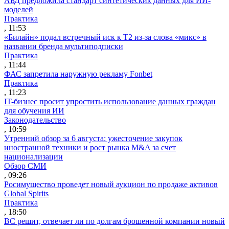
АБД предложила стандарт синтетических данных для ИИ-
моделей
Практика
, 11:53
«Билайн» подал встречный иск к Т2 из-за слова «микс» в
названии бренда мультиподписки
Практика
, 11:44
ФАС запретила наружную рекламу Fonbet
Практика
, 11:23
IT-бизнес просит упростить использование данных граждан
для обучения ИИ
Законодательство
, 10:59
Утренний обзор за 6 августа: ужесточение закупок
иностранной техники и рост рынка M&A за счет
национализации
Обзор СМИ
, 09:26
Росимущество проведет новый аукцион по продаже активов
Global Spirits
Практика
, 18:50
ВС решит, отвечает ли по долгам брошенной компании новый