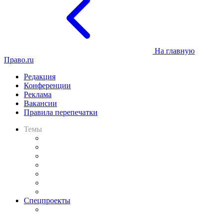
На главную
Право.ru
Редакция
Конференции
Реклама
Вакансии
Правила перепечатки
Темы
Практика
Законодательство
Процесс
Исследования
Рынок юридических услуг
Юридическое сообщество
Важнейшие правовые темы в прессе
Спецпроекты
Подкаст «В здравом уме
и твёрдой памяти»