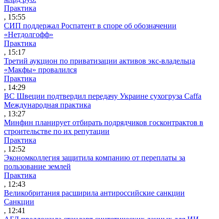
Практика
, 15:55
СИП поддержал Роспатент в споре об обозначении
«Нетдолгофф»
Практика
, 15:17
Третий аукцион по приватизации активов экс-владельца
«Макфы» провалился
Практика
, 14:29
ВС Швеции подтвердил передачу Украине сухогруза Caffa
Международная практика
, 13:27
Минфин планирует отбирать подрядчиков госконтрактов в
строительстве по их репутации
Практика
, 12:52
Экономколлегия защитила компанию от переплаты за
пользование землей
Практика
, 12:43
Великобритания расширила антироссийские санкции
Санкции
, 12:41