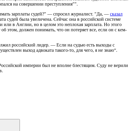
попался на совершении преступления"".
нимать зарплаты судей?" — спросил журналист. "Да, —
сказал
лата судей была увеличена. Сейчас она в российской системе
 или в Англии, но в целом это неплохая зарплата. Но этого
 этом, должен понимать, что он потеряет все, если он с кем-
должил российский лидер. — Если на судью есть выходы с
ествлен выход адвоката такого-то, для чего, я не знаю“.
в Российской империи был не вполне блестящим. Суду не верили
в.