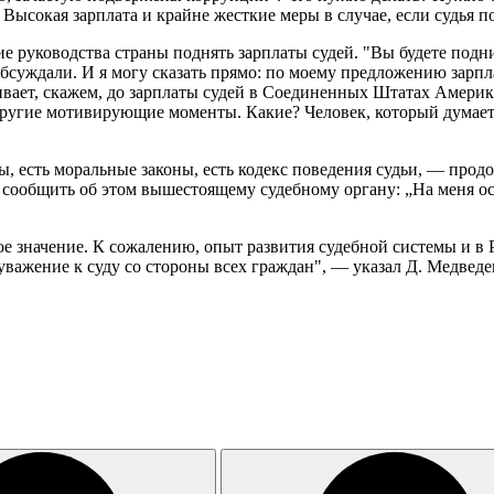
 Высокая зарплата и крайне жесткие меры в случае, если судья 
ие руководства страны поднять зарплаты судей. "Вы будете под
у обсуждали. И я могу сказать прямо: по моему предложению зарп
ивает, скажем, до зарплаты судей в Соединенных Штатах Америки
ругие мотивирующие моменты. Какие? Человек, который думает об
ны, есть моральные законы, есть кодекс поведения судьи, — про
сообщить об этом вышестоящему судебному органу: „На меня осущ
ное значение. К сожалению, опыт развития судебной системы и 
уважение к суду со стороны всех граждан", — указал Д. Медведе