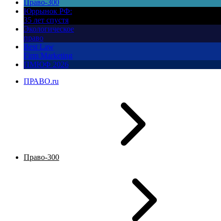
Право-300
Юррынок РФ:
35 лет спустя
Экологическое
право
Best Law
Firm Marketing
ПМЮФ 2026
ПРАВО.ru
Право-300