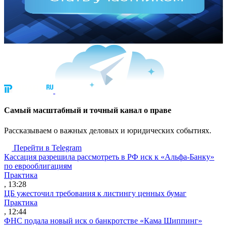
Cамый масштабный и точный канал о праве
Рассказываем о важных деловых и юридических событиях.
Перейти в Telegram
Кассация разрешила рассмотреть в РФ иск к «Альфа-Банку»
по еврооблигациям
Практика
, 13:28
ЦБ ужесточил требования к листингу ценных бумаг
Практика
, 12:44
ФНС подала новый иск о банкротстве «Кама Шиппинг»