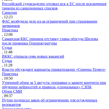
Российский судовладелец отозвал иск к ЕС после исключения
танкера из санкционных списков
Санкции
, 12:23
ФАС возбудила дело из-за ограничений при страховании
заемщиков
Практика
, 12:06
Самарская ККС приняла отставку главы облсуда Шилова
после проверки Генпрокуратуры
Судьи
, 11:48
ВККС открыла семь новых вакансий
Судьи
, 11:28
Власти обсуждают варианты приватизации «Сирены-Трэвел»
Практика
, 10:50
Утренний обзор за 5 августа: поправки о защите контента при
обучении нейросетей и правила «социальных» СЗПК
Обзор СМИ
, 09:37
Путин подписал закон об ограничениях для осужденных
релокантов
Законодательство