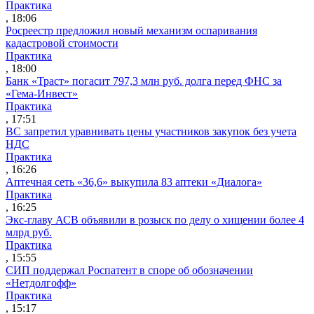
Практика
, 18:06
Росреестр предложил новый механизм оспаривания
кадастровой стоимости
Практика
, 18:00
Банк «Траст» погасит 797,3 млн руб. долга перед ФНС за
«Гема-Инвест»
Практика
, 17:51
ВС запретил уравнивать цены участников закупок без учета
НДС
Практика
, 16:26
Аптечная сеть «36,6» выкупила 83 аптеки «Диалога»
Практика
, 16:25
Экс-главу АСВ объявили в розыск по делу о хищении более 4
млрд руб.
Практика
, 15:55
СИП поддержал Роспатент в споре об обозначении
«Нетдолгофф»
Практика
, 15:17