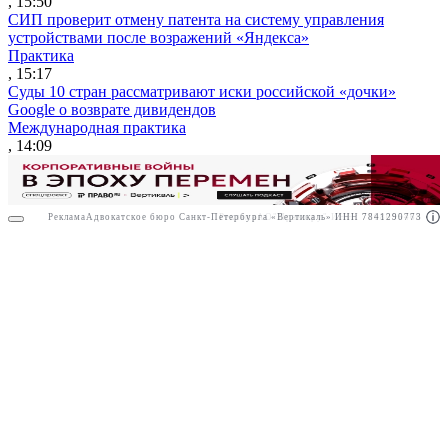
, 15:50
СИП проверит отмену патента на систему управления
устройствами после возражений «Яндекса»
Практика
, 15:17
Суды 10 стран рассматривают иски российской «дочки»
Google о возврате дивидендов
Международная практика
, 14:09
Реклама
Адвокатское бюро Санкт-Петербурга «Вертикаль» ИНН 7841290773
Реклама
АО"Право.ру" ИНН: 7708095468