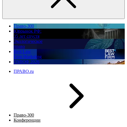
Право-300
Юррынок РФ:
35 лет спустя
Экологическое
право
Best Law
Firm Marketing
ПМЮФ 2026
ПРАВО.ru
Право-300
Конференции