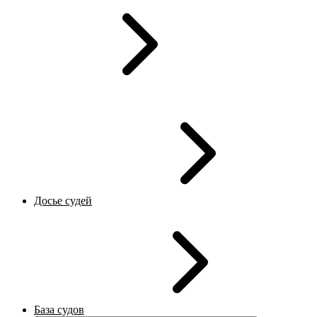
Досье судей
База судов