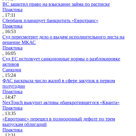
ВС защитил право на взыскание займа по расписке
Практика
, 17:11
Сбербанк планирует банкротить «Евротранс»
Практика
, 16:53
Суд пересмотрит дело о выдаче исполнительного листа на
решение МКАС
Практика
, 16:05
Суд ЕС истолкует санкционные нормы о разблокировке
активов
Санкции
, 15:24
ФАС раскрыла число жалоб в сфере закупок в первом
полугодии
Практика
, 14:47
NexTouch выкупит активы обанкротившегося «Кванта»
Практика
, 13:35
«Евротранс» перешел в полноценный дефолт по трем
выпускам облигаций
Практика
, 12:31