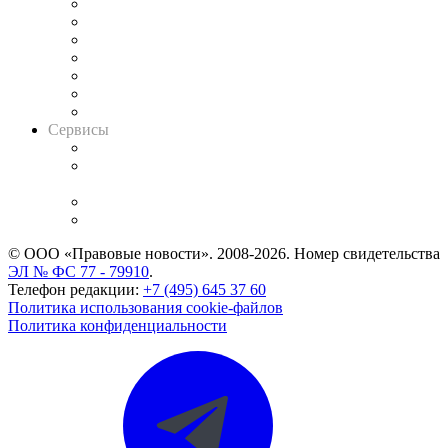
Картотека арбитражных дел
Решения арбитражных судов
Календарь рассмотрения арбитражных дел
Досье судей
Информация о судах
RSS лента новостей
Вакансии для юристов
Сервисы
Справочно-правовая система
Casebook: мониторинг дел
и компаний
Caselook: поиск и анализ практики
CASE.ONE: управление юридической службой
© ООО «Правовые новости». 2008-2026.
Номер свидетельства
ЭЛ № ФС 77 - 79910
.
Телефон редакции:
+7 (495) 645 37 60
Политика использования cookie-файлов
Политика конфиденциальности