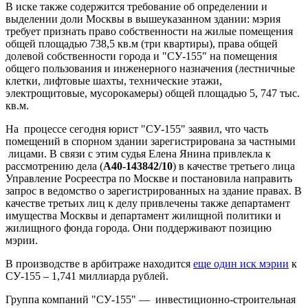
В иске также содержится требование об определении и
выделении доли Москвы в вышеуказанном здании: мэрия
требует признать право собственности на жилые помещения
общей площадью 738,5 кв.м (три квартиры), права общей
долевой собственности города и "СУ-155" на помещения
общего пользования и инженерного назначения (лестничные
клетки, лифтовые шахты, технические этажи,
электрощитовые, мусорокамеры) общей площадью 5, 747 тыс.
кв.м.
На процессе сегодня юрист "СУ-155" заявил, что часть
помещений в спорном здании зарегистрирована за частными
лицами. В связи с этим судья Елена Янина привлекла к
рассмотрению дела (
А40-143842/10
) в качестве третьего лица
Управление Росреестра по Москве и постановила направить
запрос в ведомство о зарегистрированных на здание правах. В
качестве третьих лиц к делу привлечены также департамент
имущества Москвы и департамент жилищной политики и
жилищного фонда города. Они поддерживают позицию
мэрии.
В производстве в арбитраже находится
еще один иск мэрии
к
СУ-155 – 1,741 миллиарда рублей.
Группа компаний "СУ-155" — инвестиционно-строительная