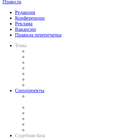
Право.ru
Редакция
Конференции
Реклама
Вакансии
Правила перепечатки
Темы
Практика
Законодательство
Процесс
Исследования
Рынок юридических услуг
Юридическое сообщество
Важнейшие правовые темы в прессе
Спецпроекты
Подкаст «В здравом уме
и твёрдой памяти»
Legal Design
Банкротная панорама
Советы для литигаторов
Сговоры на торгах
Авто
Судебная база