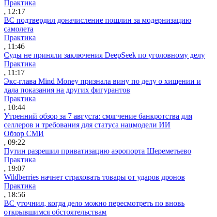
Практика
, 12:17
ВС подтвердил доначисление пошлин за модернизацию
самолета
Практика
, 11:46
Суды не приняли заключения DeepSeek по уголовному делу
Практика
, 11:17
Экс-глава Mind Money признала вину по делу о хищении и
дала показания на других фигурантов
Практика
, 10:44
Утренний обзор за 7 августа: смягчение банкротства для
селлеров и требования для статуса нацмодели ИИ
Обзор СМИ
, 09:22
Путин разрешил приватизацию аэропорта Шереметьево
Практика
, 19:07
Wildberries начнет страховать товары от ударов дронов
Практика
, 18:56
ВС уточнил, когда дело можно пересмотреть по вновь
открывшимся обстоятельствам