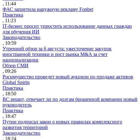
, 11:44
ФАС запретила наружную рекламу Fonbet
Практика
, 11:23
IT-бизнес просит упростить использование данных граждан
для обучения ИИ
Законодательство
, 10:59
Утренний обзор за 6 августа: ужесточение закупок
иностранной техники и рост рынка M&A за счет
национализации
Обзор СМИ
, 09:26
Росимущество проведет новый аукцион по продаже активов
Global Spirits
Практика
, 18:50
ВС решит, отвечает ли по долгам брошенной компании новый
руководитель
Практика
, 18:47
Путин подписал закон о новых правилах комплексного
развития территорий
Законодательство
, 18:24