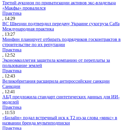
Третий аукцион по приватизации активов экс-владельца
«Макфы» провалился
Практика
, 14:29
ВС Швеции подтвердил передачу Украине сухогруза Caffa
Международная практика
, 13:27
Минфин планирует отбирать подрядчиков госконтрактов в
строительстве по их репутации
Практика
, 12:52
Экономколлегия защитила компанию от переплаты за
пользование землей
Практика
, 12:43
Великобритания расширила антироссийские санкции
Санкции
, 12:41
АБД предложила стандарт синтетических данных для ИИ-
моделей
Практика
, 11:53
«Билайн» подал встречный иск к Т2 из-за слова «микс» в
названии бренда мультиподписки
Практика