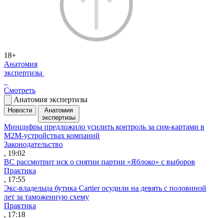
18+
Анатомия
экспертизы
Смотреть
Анатомия экспертизы
Новости
Анатомия
экспертизы
Минцифры предложило усилить контроль за сим-картами в
M2M-устройствах компаний
Законодательство
, 19:02
ВС рассмотрит иск о снятии партии «Яблоко» с выборов
Практика
, 17:55
Экс-владельца бутика Cartier осудили на девять с половиной
лет за таможенную схему
Практика
, 17:18