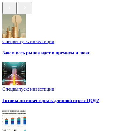
Спецвыпуск: инвестиции
Зачем весь рынок идет в премиум и люкс
Спецвыпуск: инвестиции
Готовы ли инвесторы к длинной игре с ЦОД?