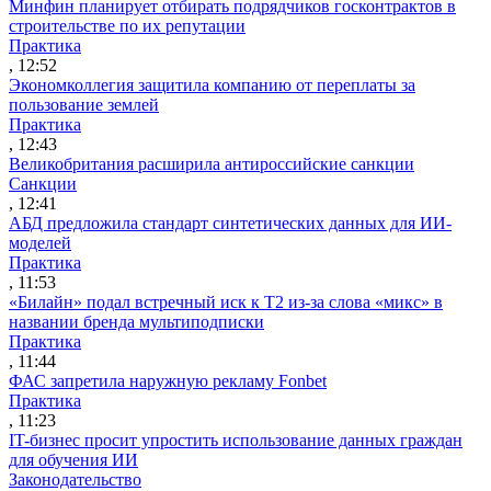
Минфин планирует отбирать подрядчиков госконтрактов в
строительстве по их репутации
Практика
, 12:52
Экономколлегия защитила компанию от переплаты за
пользование землей
Практика
, 12:43
Великобритания расширила антироссийские санкции
Санкции
, 12:41
АБД предложила стандарт синтетических данных для ИИ-
моделей
Практика
, 11:53
«Билайн» подал встречный иск к Т2 из-за слова «микс» в
названии бренда мультиподписки
Практика
, 11:44
ФАС запретила наружную рекламу Fonbet
Практика
, 11:23
IT-бизнес просит упростить использование данных граждан
для обучения ИИ
Законодательство