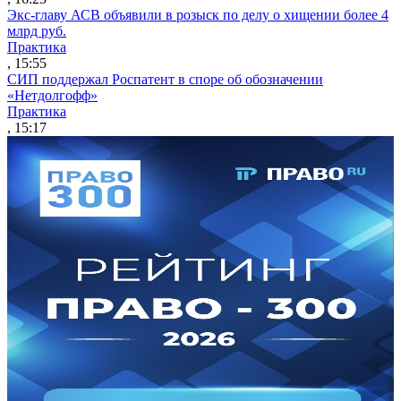
Экс-главу АСВ объявили в розыск по делу о хищении более 4
млрд руб.
Практика
, 15:55
СИП поддержал Роспатент в споре об обозначении
«Нетдолгофф»
Практика
, 15:17