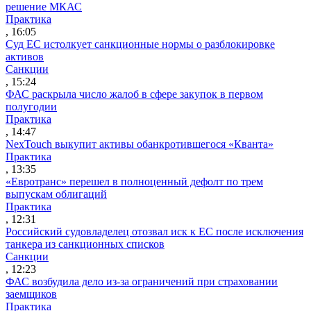
решение МКАС
Практика
, 16:05
Суд ЕС истолкует санкционные нормы о разблокировке
активов
Санкции
, 15:24
ФАС раскрыла число жалоб в сфере закупок в первом
полугодии
Практика
, 14:47
NexTouch выкупит активы обанкротившегося «Кванта»
Практика
, 13:35
«Евротранс» перешел в полноценный дефолт по трем
выпускам облигаций
Практика
, 12:31
Российский судовладелец отозвал иск к ЕС после исключения
танкера из санкционных списков
Санкции
, 12:23
ФАС возбудила дело из-за ограничений при страховании
заемщиков
Практика