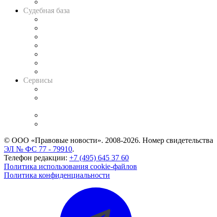
Авто
Судебная база
Картотека арбитражных дел
Решения арбитражных судов
Календарь рассмотрения арбитражных дел
Досье судей
Информация о судах
RSS лента новостей
Вакансии для юристов
Сервисы
Справочно-правовая система
Casebook: мониторинг дел
и компаний
Caselook: поиск и анализ практики
CASE.ONE: управление юридической службой
© ООО «Правовые новости». 2008-2026.
Номер свидетельства
ЭЛ № ФС 77 - 79910
.
Телефон редакции:
+7 (495) 645 37 60
Политика использования cookie-файлов
Политика конфиденциальности