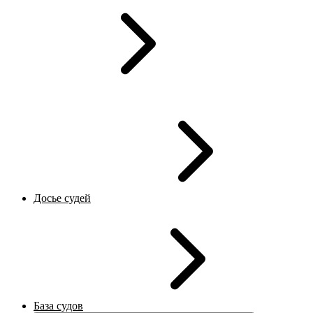
Досье судей
База судов