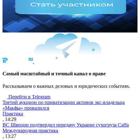
Cамый масштабный и точный канал о праве
Рассказываем о важных деловых и юридических событиях.
Перейти в Telegram
Третий аукцион по приватизации активов экс-владельца
«Макфы» провалился
Практика
, 14:29
ВС Швеции подтвердил передачу Украине сухогруза Caffa
Международная практика
, 13:27