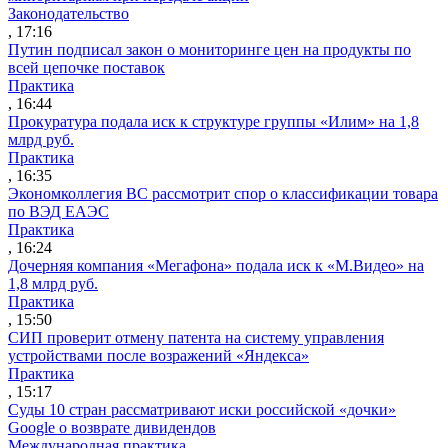
Законодательство
, 17:16
Путин подписал закон о мониторинге цен на продукты по
всей цепочке поставок
Практика
, 16:44
Прокуратура подала иск к структуре группы «Илим» на 1,8
млрд руб.
Практика
, 16:35
Экономколлегия ВС рассмотрит спор о классификации товара
по ВЭД ЕАЭС
Практика
, 16:24
Дочерняя компания «Мегафона» подала иск к «М.Видео» на
1,8 млрд руб.
Практика
, 15:50
СИП проверит отмену патента на систему управления
устройствами после возражений «Яндекса»
Практика
, 15:17
Суды 10 стран рассматривают иски российской «дочки»
Google о возврате дивидендов
Международная практика