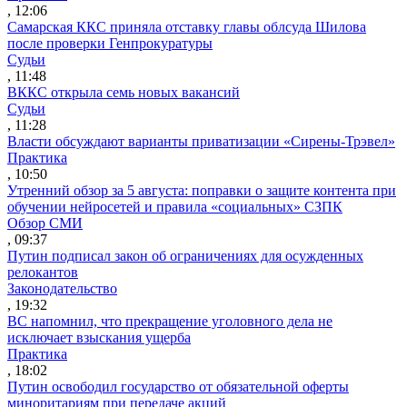
, 12:06
Самарская ККС приняла отставку главы облсуда Шилова
после проверки Генпрокуратуры
Судьи
, 11:48
ВККС открыла семь новых вакансий
Судьи
, 11:28
Власти обсуждают варианты приватизации «Сирены-Трэвел»
Практика
, 10:50
Утренний обзор за 5 августа: поправки о защите контента при
обучении нейросетей и правила «социальных» СЗПК
Обзор СМИ
, 09:37
Путин подписал закон об ограничениях для осужденных
релокантов
Законодательство
, 19:32
ВС напомнил, что прекращение уголовного дела не
исключает взыскания ущерба
Практика
, 18:02
Путин освободил государство от обязательной оферты
миноритариям при передаче акций