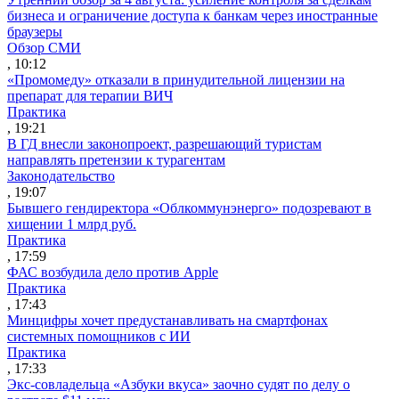
бизнеса и ограничение доступа к банкам через иностранные
браузеры
Обзор СМИ
, 10:12
«Промомеду» отказали в принудительной лицензии на
препарат для терапии ВИЧ
Практика
, 19:21
В ГД внесли законопроект, разрешающий туристам
направлять претензии к турагентам
Законодательство
, 19:07
Бывшего гендиректора «Облкоммунэнерго» подозревают в
хищении 1 млрд руб.
Практика
, 17:59
ФАС возбудила дело против Apple
Практика
, 17:43
Минцифры хочет предустанавливать на смартфонах
системных помощников с ИИ
Практика
, 17:33
Экс-совладельца «Азбуки вкуса» заочно судят по делу о