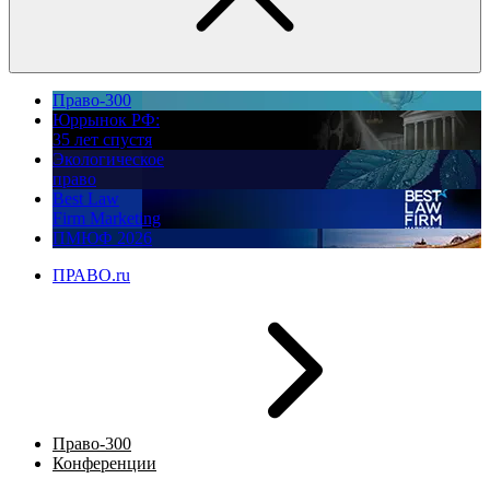
Право-300
Юррынок РФ:
35 лет спустя
Экологическое
право
Best Law
Firm Marketing
ПМЮФ 2026
ПРАВО.ru
Право-300
Конференции