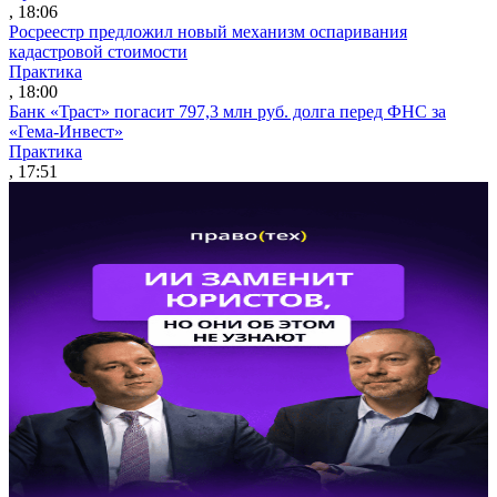
, 18:06
Росреестр предложил новый механизм оспаривания
кадастровой стоимости
Практика
, 18:00
Банк «Траст» погасит 797,3 млн руб. долга перед ФНС за
«Гема-Инвест»
Практика
, 17:51