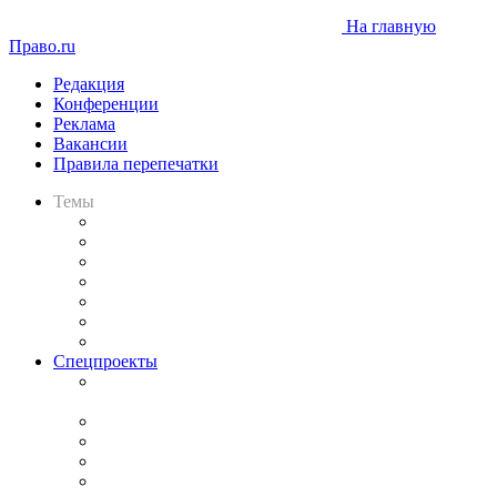
На главную
Право.ru
Редакция
Конференции
Реклама
Вакансии
Правила перепечатки
Темы
Практика
Законодательство
Процесс
Исследования
Рынок юридических услуг
Юридическое сообщество
Важнейшие правовые темы в прессе
Спецпроекты
Подкаст «В здравом уме
и твёрдой памяти»
Legal Design
Банкротная панорама
Советы для литигаторов
Сговоры на торгах