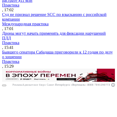
растрате $11 млн
Практика
, 17:02
Суд не признал решение SCC по взысканию с российской
компании
Международная практика
, 17:01
Дроны могут начать применять для фиксации нарушений
ПДД
Практика
, 15:41
Бывшего сенатора Сабадаша приговорили к 12 годам по делу
о хищении
Практика
, 15:29
Реклама
Адвокатское бюро Санкт-Петербурга «Вертикаль» ИНН 7841290773
Реклама
АО"ПРАВО.РУ" ИНН: 7708095468