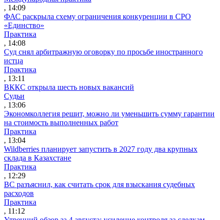
, 14:09
ФАС раскрыла схему ограничения конкуренции в СРО
«Единство»
Практика
, 14:08
Суд снял арбитражную оговорку по просьбе иностранного
истца
Практика
, 13:11
ВККС открыла шесть новых вакансий
Судьи
, 13:06
Экономколлегия решит, можно ли уменьшить сумму гарантии
на стоимость выполненных работ
Практика
, 13:04
Wildberries планирует запустить в 2027 году два крупных
склада в Казахстане
Практика
, 12:29
ВС разъяснил, как считать срок для взыскания судебных
расходов
Практика
, 11:12
Утренний обзор за 4 августа: усиление контроля за сделкам