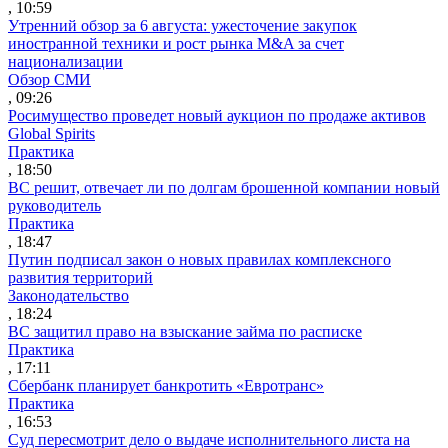
, 10:59
Утренний обзор за 6 августа: ужесточение закупок
иностранной техники и рост рынка M&A за счет
национализации
Обзор СМИ
, 09:26
Росимущество проведет новый аукцион по продаже активов
Global Spirits
Практика
, 18:50
ВС решит, отвечает ли по долгам брошенной компании новый
руководитель
Практика
, 18:47
Путин подписал закон о новых правилах комплексного
развития территорий
Законодательство
, 18:24
ВС защитил право на взыскание займа по расписке
Практика
, 17:11
Сбербанк планирует банкротить «Евротранс»
Практика
, 16:53
Суд пересмотрит дело о выдаче исполнительного листа на