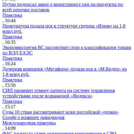
Путин подписал закон о мониторинге цен на продукты по
всей цепочке поставок
Практика
, 16:44
Прокуратура подала иск к структуре группы «Илим» на 1,8
млрд руб.
Практика
, 16:35
Экономколлегия ВС рассмотрит спор о классификации товара
по ВЭД ЕАЭС
Практика
, 16:24
Дочерняя компания «Мегафона» подала иск к «М.Видео» на
1,8 млрд руб.
Практика
, 15:50
СИП проверит отмену патента на систему управления
устройствами после возражений «Яндекса»
Практика
, 15:17
Суды 10 стран рассматривают иски российской «дочки»
Google о возврате дивидендов
Международная практика
, 14:09
ФАС раскрыла схему ограничения конкуренции в СРО