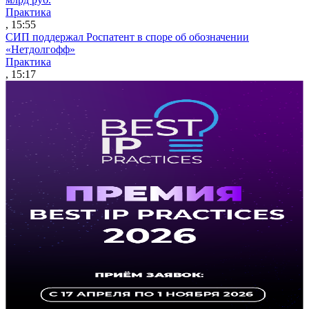
Практика
, 15:55
СИП поддержал Роспатент в споре об обозначении
«Нетдолгофф»
Практика
, 15:17