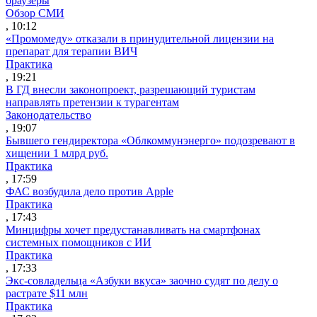
браузеры
Обзор СМИ
, 10:12
«Промомеду» отказали в принудительной лицензии на
препарат для терапии ВИЧ
Практика
, 19:21
В ГД внесли законопроект, разрешающий туристам
направлять претензии к турагентам
Законодательство
, 19:07
Бывшего гендиректора «Облкоммунэнерго» подозревают в
хищении 1 млрд руб.
Практика
, 17:59
ФАС возбудила дело против Apple
Практика
, 17:43
Минцифры хочет предустанавливать на смартфонах
системных помощников с ИИ
Практика
, 17:33
Экс-совладельца «Азбуки вкуса» заочно судят по делу о
растрате $11 млн
Практика