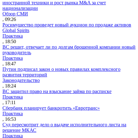
иностранной техники и рост рынка M&A за счет
национализации
Обзор СМИ
, 09:26
Росимущество проведет новый аукцион по продаже активов
Global Spirits
Практика
, 18:50
ВС решит, отвечает ли по долгам брошенной компании новый
руководитель
Практика
, 18:47
Путин подписал закон о новых правилах комплексного
развития территорий
Законодательство
, 18:24
ВС защитил право на взыскание займа по расписке
Практика
, 17:11
Сбербанк планирует банкротить «Евротранс»
Практика
, 16:53
Суд пересмотрит дело о выдаче исполнительного листа на
решение МКАС
Практика