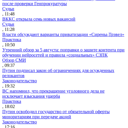
после проверки Генпрокуратуры
Судьи
, 11:48
ВККС открыла семь новых вакансий
Судьи
, 11:28
Власти обсуждают варианты приватизации «Сирены-Трэвел»
Практика
, 10:50
Утренний обзор за 5 августа: поправки о защите контента при
обучении нейросетей и правила «социальных» СЗПК
Обзор СМИ
, 09:37
Путин подписал закон об ограничениях для осужденных
релокантов
Законодательство
, 19:32
ВС напомнил, что прекращение уголовного дела не
исключает взыскания ущерба
Практика
, 18:02
Путин освободил государство от обязательной оферты
миноритариям при передаче акций
Законодательство
, 17:16