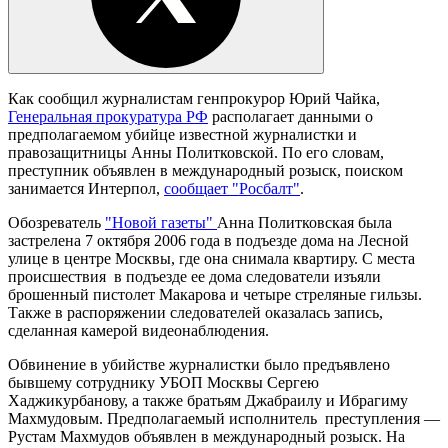
Как сообщил журналистам генпрокурор Юрий Чайка,
Генеральная прокуратура РФ
располагает данными о
предполагаемом убийце известной журналистки и
правозащитницы Анны Политковской. По его словам,
преступник объявлен в международный розыск, поиском
занимается Интерпол,
сообщает "Росбалт"
.
Обозреватель
"Новой газеты"
Анна Политковская была
застрелена 7 октября 2006 года в подъезде дома на Лесной
улице в центре Москвы, где она снимала квартиру. С места
происшествия в подъезде ее дома следователи изъяли
брошенный пистолет Макарова и четыре стреляные гильзы.
Также в распоряжении следователей оказалась запись,
сделанная камерой видеонаблюдения.
Обвинение в убийстве журналистки было предъявлено
бывшему сотруднику УБОП Москвы Сергею
Хаджикурбанову, а также братьям Джабраилу и Ибрагиму
Махмудовым. Предполагаемый исполнитель преступления —
Рустам Махмудов объявлен в международный розыск. На