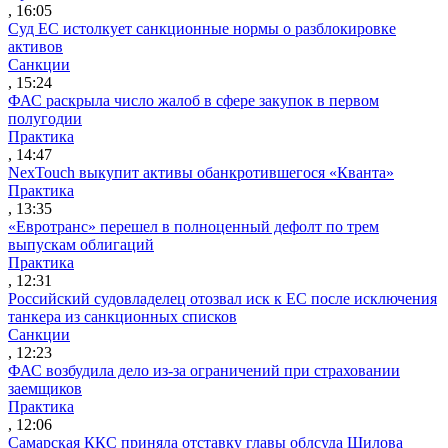
, 16:05
Суд ЕС истолкует санкционные нормы о разблокировке
активов
Санкции
, 15:24
ФАС раскрыла число жалоб в сфере закупок в первом
полугодии
Практика
, 14:47
NexTouch выкупит активы обанкротившегося «Кванта»
Практика
, 13:35
«Евротранс» перешел в полноценный дефолт по трем
выпускам облигаций
Практика
, 12:31
Российский судовладелец отозвал иск к ЕС после исключения
танкера из санкционных списков
Санкции
, 12:23
ФАС возбудила дело из-за ограничений при страховании
заемщиков
Практика
, 12:06
Самарская ККС приняла отставку главы облсуда Шилова