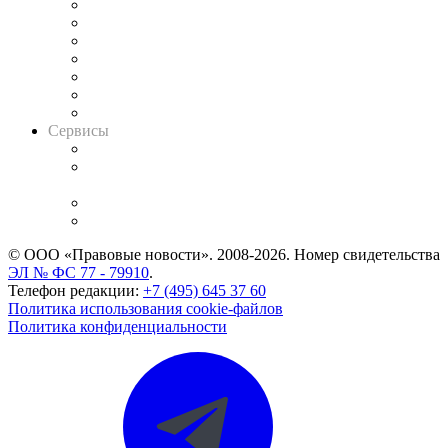
Картотека арбитражных дел
Решения арбитражных судов
Календарь рассмотрения арбитражных дел
Досье судей
Информация о судах
RSS лента новостей
Вакансии для юристов
Сервисы
Справочно-правовая система
Casebook: мониторинг дел
и компаний
Caselook: поиск и анализ практики
CASE.ONE: управление юридической службой
© ООО «Правовые новости». 2008-2026.
Номер свидетельства
ЭЛ № ФС 77 - 79910
.
Телефон редакции:
+7 (495) 645 37 60
Политика использования cookie-файлов
Политика конфиденциальности