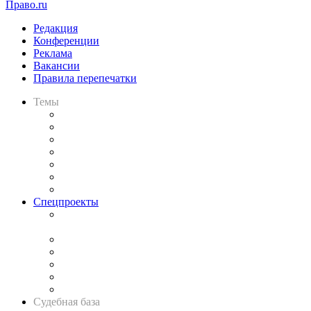
Право.ru
Редакция
Конференции
Реклама
Вакансии
Правила перепечатки
Темы
Практика
Законодательство
Процесс
Исследования
Рынок юридических услуг
Юридическое сообщество
Важнейшие правовые темы в прессе
Спецпроекты
Подкаст «В здравом уме
и твёрдой памяти»
Legal Design
Банкротная панорама
Советы для литигаторов
Сговоры на торгах
Авто
Судебная база