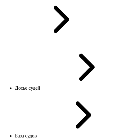
Досье судей
База судов