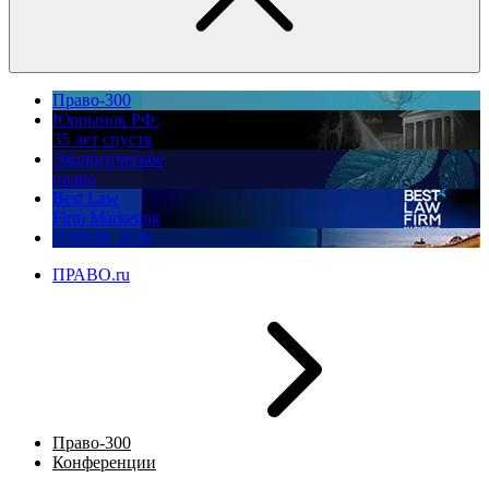
Право-300
Юррынок РФ:
35 лет спустя
Экологическое
право
Best Law
Firm Marketing
ПМЮФ 2026
ПРАВО.ru
Право-300
Конференции