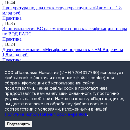
, 16:44
Прокуратура подала иск к структуре группы «Илим» на 1,8
млрд руб.
Практика
, 16:35
Экономколлегия ВС рассмотрит спор о классификации товара
по ВЭД ЕАЭС
Практика
, 16:24
Дочерняя компания «Мегафона» подала иск к «М.Видео» на
1,8 млрд руб.
Практика
, 15:50
СИП проверит отмену патента на систему управления
ООО «Правовые Новости» (ИНН 7704317790) использует
устройствами после возражений «Яндекса»
файлы cookie (включая сторонние файлы cookie) для
Практика
сбора информации об использовании сайта
, 15:17
посетителями. Такие файлы cookie помогают нам
Суды 10 стран рассматривают иски российской «дочки»
предоставлять вам наилучший онлайн-опыт, постоянно
Google о возврате дивидендов
улучшать наш веб-сайт. Нажав на кнопку «Подтвердить»,
Международная практика
вы даете согласие на обработку файлов cookie в
, 14:09
соответствии с условиями, изложенными в нашей
Политике использования cookie-файлов
.
Подтвердить
Реклама
Адвокатское бюро Санкт-Петербурга «Вертикаль» ИНН 7841290773
Реклама
АО"Право.ру" ИНН: 7708095468