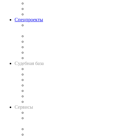
Рынок юридических услуг
Юридическое сообщество
Важнейшие правовые темы в прессе
Спецпроекты
Подкаст «В здравом уме
и твёрдой памяти»
Legal Design
Банкротная панорама
Советы для литигаторов
Сговоры на торгах
Авто
Судебная база
Картотека арбитражных дел
Решения арбитражных судов
Календарь рассмотрения арбитражных дел
Досье судей
Информация о судах
RSS лента новостей
Вакансии для юристов
Сервисы
Справочно-правовая система
Casebook: мониторинг дел
и компаний
Caselook: поиск и анализ практики
CASE.ONE: управление юридической службой