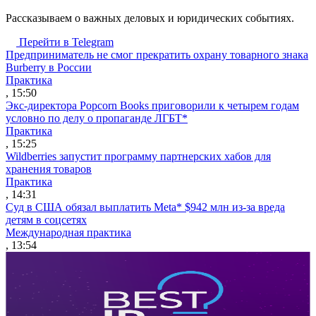
Рассказываем о важных деловых и юридических событиях.
Перейти в Telegram
Предприниматель не смог прекратить охрану товарного знака
Burberry в России
Практика
, 15:50
Экс-директора Popcorn Books приговорили к четырем годам
условно по делу о пропаганде ЛГБТ*
Практика
, 15:25
Wildberries запустит программу партнерских хабов для
хранения товаров
Практика
, 14:31
Суд в США обязал выплатить Meta* $942 млн из-за вреда
детям в соцсетях
Международная практика
, 13:54