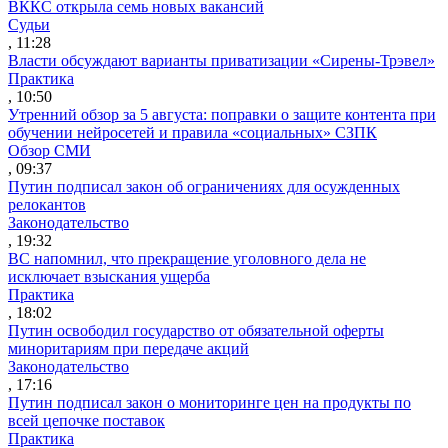
ВККС открыла семь новых вакансий
Судьи
, 11:28
Власти обсуждают варианты приватизации «Сирены-Трэвел»
Практика
, 10:50
Утренний обзор за 5 августа: поправки о защите контента при
обучении нейросетей и правила «социальных» СЗПК
Обзор СМИ
, 09:37
Путин подписал закон об ограничениях для осужденных
релокантов
Законодательство
, 19:32
ВС напомнил, что прекращение уголовного дела не
исключает взыскания ущерба
Практика
, 18:02
Путин освободил государство от обязательной оферты
миноритариям при передаче акций
Законодательство
, 17:16
Путин подписал закон о мониторинге цен на продукты по
всей цепочке поставок
Практика