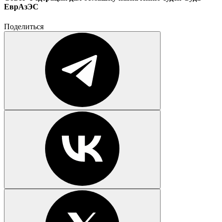
ЕврАзЭС
Поделиться