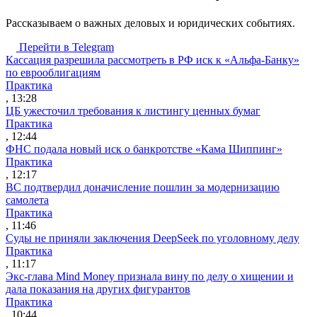
Рассказываем о важных деловых и юридических событиях.
Перейти в Telegram
Кассация разрешила рассмотреть в РФ иск к «Альфа-Банку»
по еврооблигациям
Практика
, 13:28
ЦБ ужесточил требования к листингу ценных бумаг
Практика
, 12:44
ФНС подала новый иск о банкротстве «Кама Шиппинг»
Практика
, 12:17
ВС подтвердил доначисление пошлин за модернизацию
самолета
Практика
, 11:46
Суды не приняли заключения DeepSeek по уголовному делу
Практика
, 11:17
Экс-глава Mind Money признала вину по делу о хищении и
дала показания на других фигурантов
Практика
, 10:44