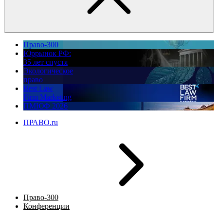
Право-300
Юррынок РФ:
35 лет спустя
Экологическое
право
Best Law
Firm Marketing
ПМЮФ 2026
ПРАВО.ru
Право-300
Конференции