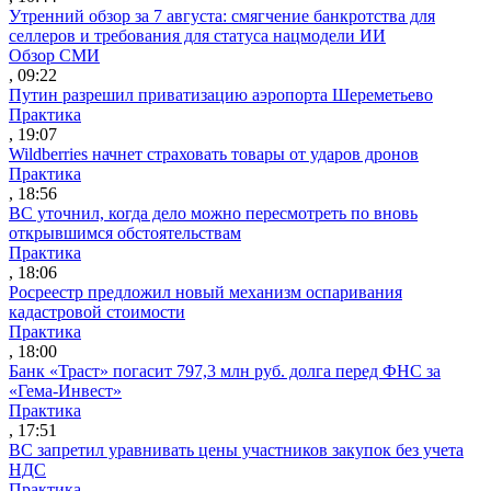
Утренний обзор за 7 августа: смягчение банкротства для
селлеров и требования для статуса нацмодели ИИ
Обзор СМИ
, 09:22
Путин разрешил приватизацию аэропорта Шереметьево
Практика
, 19:07
Wildberries начнет страховать товары от ударов дронов
Практика
, 18:56
ВС уточнил, когда дело можно пересмотреть по вновь
открывшимся обстоятельствам
Практика
, 18:06
Росреестр предложил новый механизм оспаривания
кадастровой стоимости
Практика
, 18:00
Банк «Траст» погасит 797,3 млн руб. долга перед ФНС за
«Гема-Инвест»
Практика
, 17:51
ВС запретил уравнивать цены участников закупок без учета
НДС
Практика