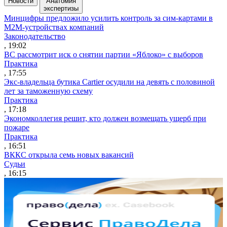
Новости
Анатомия
экспертизы
Минцифры предложило усилить контроль за сим-картами в
M2M-устройствах компаний
Законодательство
, 19:02
ВС рассмотрит иск о снятии партии «Яблоко» с выборов
Практика
, 17:55
Экс-владельца бутика Cartier осудили на девять с половиной
лет за таможенную схему
Практика
, 17:18
Экономколлегия решит, кто должен возмещать ущерб при
пожаре
Практика
, 16:51
ВККС открыла семь новых вакансий
Судьи
, 16:15