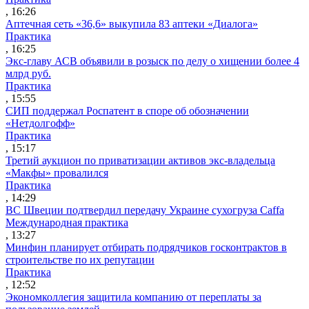
, 16:26
Аптечная сеть «36,6» выкупила 83 аптеки «Диалога»
Практика
, 16:25
Экс-главу АСВ объявили в розыск по делу о хищении более 4
млрд руб.
Практика
, 15:55
СИП поддержал Роспатент в споре об обозначении
«Нетдолгофф»
Практика
, 15:17
Третий аукцион по приватизации активов экс-владельца
«Макфы» провалился
Практика
, 14:29
ВС Швеции подтвердил передачу Украине сухогруза Caffa
Международная практика
, 13:27
Минфин планирует отбирать подрядчиков госконтрактов в
строительстве по их репутации
Практика
, 12:52
Экономколлегия защитила компанию от переплаты за