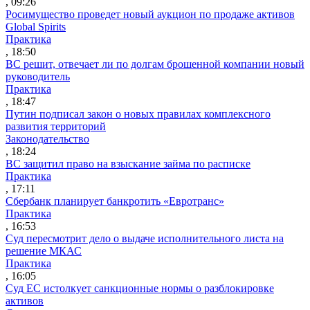
, 09:26
Росимущество проведет новый аукцион по продаже активов
Global Spirits
Практика
, 18:50
ВС решит, отвечает ли по долгам брошенной компании новый
руководитель
Практика
, 18:47
Путин подписал закон о новых правилах комплексного
развития территорий
Законодательство
, 18:24
ВС защитил право на взыскание займа по расписке
Практика
, 17:11
Сбербанк планирует банкротить «Евротранс»
Практика
, 16:53
Суд пересмотрит дело о выдаче исполнительного листа на
решение МКАС
Практика
, 16:05
Суд ЕС истолкует санкционные нормы о разблокировке
активов