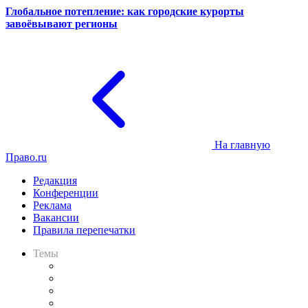
Глобальное потепление: как городские курорты
завоёвывают регионы
На главную
Право.ru
Редакция
Конференции
Реклама
Вакансии
Правила перепечатки
Темы
Практика
Законодательство
Процесс
Исследования