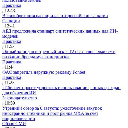
пользование землей
Практика
, 12:43
Великобритания расширила антироссийские санкции
Санкции
, 12:41
АБД предложила стандарт синтетических данных для ИИ-
моделей
Практика
, 11:53
«Билайн» подал встречный иск к Т2 из-за слова «микс» в
названии бренда мультиподписки
Практика
, 11:44
ФАС запретила наружную рекламу Fonbet
Практика
, 11:23
IT-бизнес просит упростить использование данных граждан
для обучения ИИ
Законодательство
, 10:59
Утренний обзор за 6 августа: ужесточение закупок
иностранной техники и рост рынка M&A за счет
национализации
Обзор СМИ