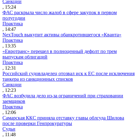
Санкции
, 15:24
ФАС раскрыла число жалоб в сфере закупок в первом
полугодии
Практика
, 14:47
NexTouch выкупит активы обанкротившегося «Кванта»
Практика
, 13:35
«Евротранс» перешел в полноценный дефолт по трем
выпускам облигаций
Практика
, 12:31
Российский судовладелец отозвал иск к ЕС после исключения
танкера из санкционных списков
Санкции
, 12:23
ФАС возбудила дело из-за ограничений при страховании
заемщиков
Практика
, 12:06
Самарская ККС приняла отставку главы облсуда Шилова
после проверки Генпрокуратуры
Судьи
, 11:48