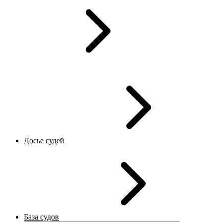
Досье судей
База судов