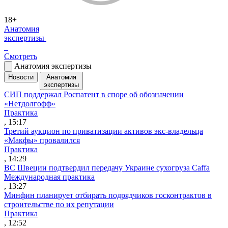
18+
Анатомия
экспертизы
Смотреть
Анатомия экспертизы
Новости
Анатомия
экспертизы
СИП поддержал Роспатент в споре об обозначении
«Нетдолгофф»
Практика
, 15:17
Третий аукцион по приватизации активов экс-владельца
«Макфы» провалился
Практика
, 14:29
ВС Швеции подтвердил передачу Украине сухогруза Caffa
Международная практика
, 13:27
Минфин планирует отбирать подрядчиков госконтрактов в
строительстве по их репутации
Практика
, 12:52