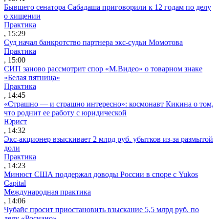
Бывшего сенатора Сабадаша приговорили к 12 годам по делу
о хищении
Практика
, 15:29
Суд начал банкротство партнера экс-судьи Момотова
Практика
, 15:00
СИП заново рассмотрит спор «М.Видео» о товарном знаке
«Белая пятница»
Практика
, 14:45
«Страшно — и страшно интересно»: космонавт Кикина о том,
что роднит ее работу с юридической
Юрист
, 14:32
Экс-акционер взыскивает 2 млрд руб. убытков из-за размытой
доли
Практика
, 14:23
Минюст США поддержал доводы России в споре с Yukos
Capital
Международная практика
, 14:06
Чубайс просит приостановить взыскание 5,5 млрд руб. по
делу «Роснано»