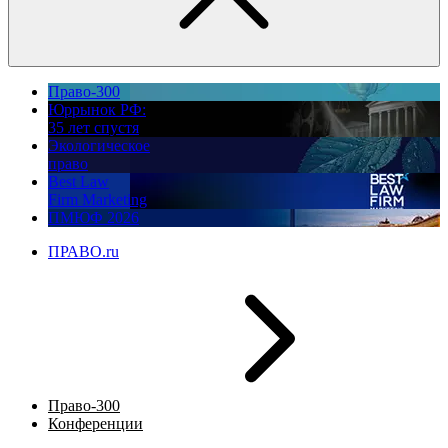
Право-300
Юррынок РФ:
35 лет спустя
Экологическое
право
Best Law
Firm Marketing
ПМЮФ 2026
ПРАВО.ru
Право-300
Конференции