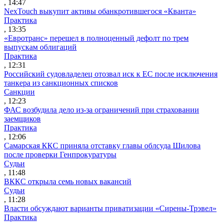
, 14:47
NexTouch выкупит активы обанкротившегося «Кванта»
Практика
, 13:35
«Евротранс» перешел в полноценный дефолт по трем
выпускам облигаций
Практика
, 12:31
Российский судовладелец отозвал иск к ЕС после исключения
танкера из санкционных списков
Санкции
, 12:23
ФАС возбудила дело из-за ограничений при страховании
заемщиков
Практика
, 12:06
Самарская ККС приняла отставку главы облсуда Шилова
после проверки Генпрокуратуры
Судьи
, 11:48
ВККС открыла семь новых вакансий
Судьи
, 11:28
Власти обсуждают варианты приватизации «Сирены-Трэвел»
Практика