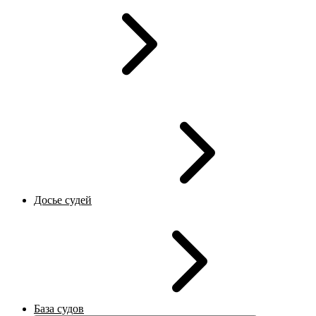
Досье судей
База судов