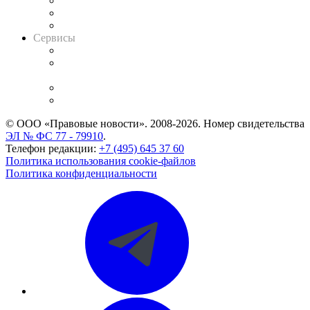
Информация о судах
RSS лента новостей
Вакансии для юристов
Сервисы
Справочно-правовая система
Casebook: мониторинг дел
и компаний
Caselook: поиск и анализ практики
CASE.ONE: управление юридической службой
© ООО «Правовые новости». 2008-2026.
Номер свидетельства
ЭЛ № ФС 77 - 79910
.
Телефон редакции:
+7 (495) 645 37 60
Политика использования cookie-файлов
Политика конфиденциальности