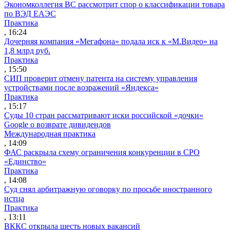
Экономколлегия ВС рассмотрит спор о классификации товара
по ВЭД ЕАЭС
Практика
, 16:24
Дочерняя компания «Мегафона» подала иск к «М.Видео» на
1,8 млрд руб.
Практика
, 15:50
СИП проверит отмену патента на систему управления
устройствами после возражений «Яндекса»
Практика
, 15:17
Суды 10 стран рассматривают иски российской «дочки»
Google о возврате дивидендов
Международная практика
, 14:09
ФАС раскрыла схему ограничения конкуренции в СРО
«Единство»
Практика
, 14:08
Суд снял арбитражную оговорку по просьбе иностранного
истца
Практика
, 13:11
ВККС открыла шесть новых вакансий