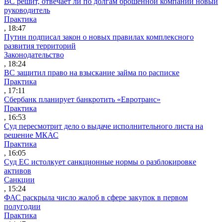
ВС решит, отвечает ли по долгам брошенной компании новый
руководитель
Практика
, 18:47
Путин подписал закон о новых правилах комплексного
развития территорий
Законодательство
, 18:24
ВС защитил право на взыскание займа по расписке
Практика
, 17:11
Сбербанк планирует банкротить «Евротранс»
Практика
, 16:53
Суд пересмотрит дело о выдаче исполнительного листа на
решение МКАС
Практика
, 16:05
Суд ЕС истолкует санкционные нормы о разблокировке
активов
Санкции
, 15:24
ФАС раскрыла число жалоб в сфере закупок в первом
полугодии
Практика