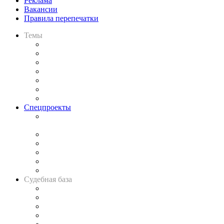
Реклама
Вакансии
Правила перепечатки
Темы
Практика
Законодательство
Процесс
Исследования
Рынок юридических услуг
Юридическое сообщество
Важнейшие правовые темы в прессе
Спецпроекты
Подкаст «В здравом уме
и твёрдой памяти»
Legal Design
Банкротная панорама
Советы для литигаторов
Сговоры на торгах
Авто
Судебная база
Картотека арбитражных дел
Решения арбитражных судов
Календарь рассмотрения арбитражных дел
Досье судей