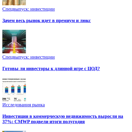
Спецвыпуск: инвестиции
Зачем весь рынок идет в премиум и люкс
Спецвыпуск: инвестиции
Готовы ли инвесторы к длинной игре с ЦОД?
Исследования рынка
Инвестиции в коммерческую недвижимость выросли на
37%: CMWP подвели итоги полугодия