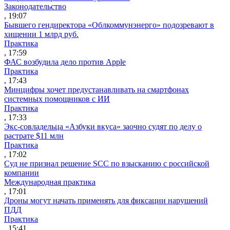
Законодательство
, 19:07
Бывшего гендиректора «Облкоммунэнерго» подозревают в
хищении 1 млрд руб.
Практика
, 17:59
ФАС возбудила дело против Apple
Практика
, 17:43
Минцифры хочет предустанавливать на смартфонах
системных помощников с ИИ
Практика
, 17:33
Экс-совладельца «Азбуки вкуса» заочно судят по делу о
растрате $11 млн
Практика
, 17:02
Суд не признал решение SCC по взысканию с российской
компании
Международная практика
, 17:01
Дроны могут начать применять для фиксации нарушений
ПДД
Практика
, 15:41