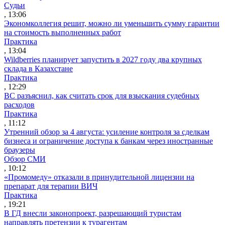
Судьи
, 13:06
Экономколлегия решит, можно ли уменьшить сумму гарантии
на стоимость выполненных работ
Практика
, 13:04
Wildberries планирует запустить в 2027 году два крупных
склада в Казахстане
Практика
, 12:29
ВС разъяснил, как считать срок для взыскания судебных
расходов
Практика
, 11:12
Утренний обзор за 4 августа: усиление контроля за сделкам
бизнеса и ограничение доступа к банкам через иностранные
браузеры
Обзор СМИ
, 10:12
«Промомеду» отказали в принудительной лицензии на
препарат для терапии ВИЧ
Практика
, 19:21
В ГД внесли законопроект, разрешающий туристам
направлять претензии к турагентам