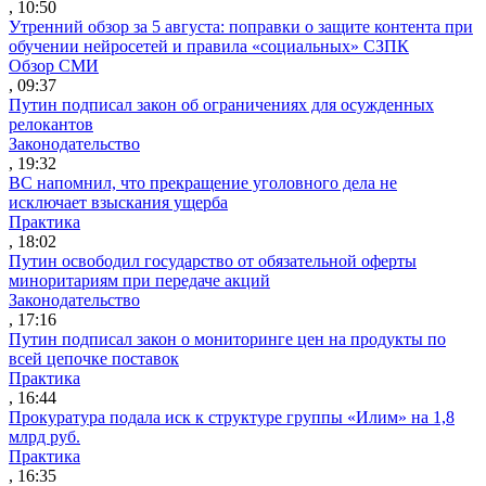
, 10:50
Утренний обзор за 5 августа: поправки о защите контента при
обучении нейросетей и правила «социальных» СЗПК
Обзор СМИ
, 09:37
Путин подписал закон об ограничениях для осужденных
релокантов
Законодательство
, 19:32
ВС напомнил, что прекращение уголовного дела не
исключает взыскания ущерба
Практика
, 18:02
Путин освободил государство от обязательной оферты
миноритариям при передаче акций
Законодательство
, 17:16
Путин подписал закон о мониторинге цен на продукты по
всей цепочке поставок
Практика
, 16:44
Прокуратура подала иск к структуре группы «Илим» на 1,8
млрд руб.
Практика
, 16:35