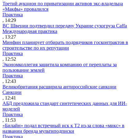
Третий аукцион по приватизации активов экс-владельца
«Макфы» провалился
Практика
, 14:29
ВС Швеции подтвердил передачу Украине сухогруза Caffa
Международная практика
, 13:27
Минфин планирует отбирать подрядчиков госконтрактов в
строительстве по их репутации
Практика
, 12:52
Экономколлегия защитила компанию от переплаты за
пользование землей
Практика
, 12:43
Великобритания расширила антироссийские санкции
Санкции
, 12:41
АБД предложила стандарт синтетических данных для ИИ-
моделей
Практика
, 11:53
«Билайн» подал встречный иск к Т2 из-за слова «микс» в
названии бренда мультиподписки
Практика