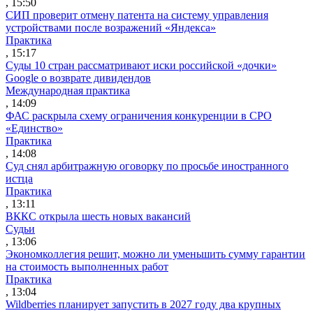
, 15:50
СИП проверит отмену патента на систему управления
устройствами после возражений «Яндекса»
Практика
, 15:17
Суды 10 стран рассматривают иски российской «дочки»
Google о возврате дивидендов
Международная практика
, 14:09
ФАС раскрыла схему ограничения конкуренции в СРО
«Единство»
Практика
, 14:08
Суд снял арбитражную оговорку по просьбе иностранного
истца
Практика
, 13:11
ВККС открыла шесть новых вакансий
Судьи
, 13:06
Экономколлегия решит, можно ли уменьшить сумму гарантии
на стоимость выполненных работ
Практика
, 13:04
Wildberries планирует запустить в 2027 году два крупных