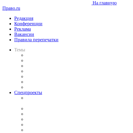
На главную
Право.ru
Редакция
Конференции
Реклама
Вакансии
Правила перепечатки
Темы
Практика
Законодательство
Процесс
Исследования
Рынок юридических услуг
Юридическое сообщество
Важнейшие правовые темы в прессе
Спецпроекты
Подкаст «В здравом уме
и твёрдой памяти»
Legal Design
Банкротная панорама
Советы для литигаторов
Сговоры на торгах
Авто