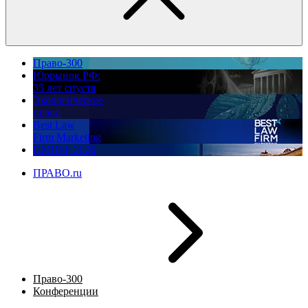
Право-300
Юррынок РФ:
35 лет спустя
Экологическое
право
Best Law
Firm Marketing
ПМЮФ 2026
ПРАВО.ru
Право-300
Конференции