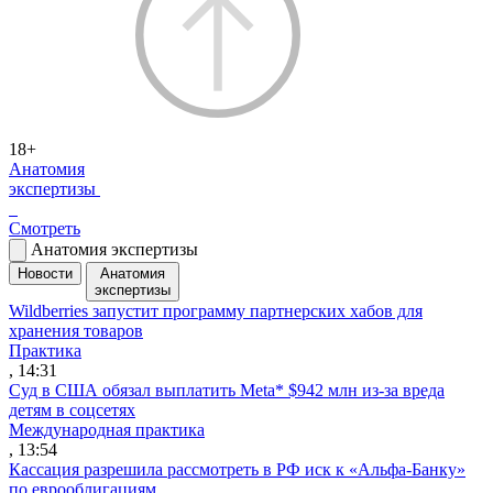
18+
Анатомия
экспертизы
Смотреть
Анатомия экспертизы
Новости
Анатомия
экспертизы
Wildberries запустит программу партнерских хабов для
хранения товаров
Практика
, 14:31
Суд в США обязал выплатить Meta* $942 млн из-за вреда
детям в соцсетях
Международная практика
, 13:54
Кассация разрешила рассмотреть в РФ иск к «Альфа-Банку»
по еврооблигациям