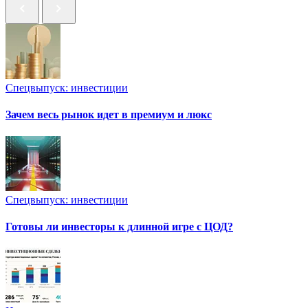
Спецвыпуск: инвестиции
Зачем весь рынок идет в премиум и люкс
Спецвыпуск: инвестиции
Готовы ли инвесторы к длинной игре с ЦОД?