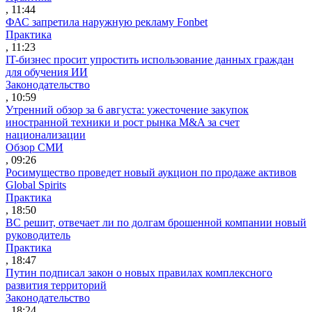
, 11:44
ФАС запретила наружную рекламу Fonbet
Практика
, 11:23
IT-бизнес просит упростить использование данных граждан
для обучения ИИ
Законодательство
, 10:59
Утренний обзор за 6 августа: ужесточение закупок
иностранной техники и рост рынка M&A за счет
национализации
Обзор СМИ
, 09:26
Росимущество проведет новый аукцион по продаже активов
Global Spirits
Практика
, 18:50
ВС решит, отвечает ли по долгам брошенной компании новый
руководитель
Практика
, 18:47
Путин подписал закон о новых правилах комплексного
развития территорий
Законодательство
, 18:24