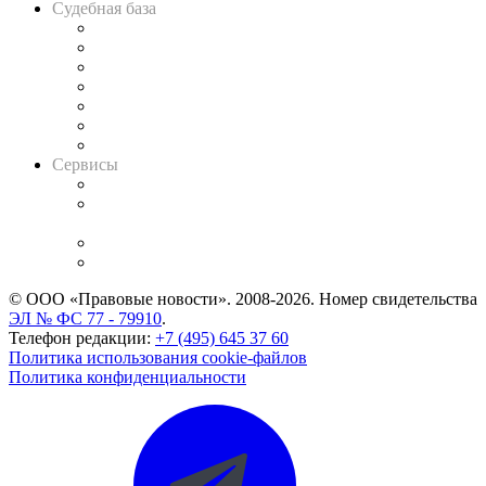
Судебная база
Картотека арбитражных дел
Решения арбитражных судов
Календарь рассмотрения арбитражных дел
Досье судей
Информация о судах
RSS лента новостей
Вакансии для юристов
Сервисы
Справочно-правовая система
Casebook: мониторинг дел
и компаний
Caselook: поиск и анализ практики
CASE.ONE: управление юридической службой
© ООО «Правовые новости». 2008-2026.
Номер свидетельства
ЭЛ № ФС 77 - 79910
.
Телефон редакции:
+7 (495) 645 37 60
Политика использования cookie-файлов
Политика конфиденциальности