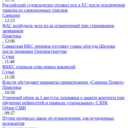
Российский судовладелец отозвал иск к ЕС после исключения
танкера из санкционных списков
Санкции
, 12:23
ФАС возбудила дело из-за ограничений при страховании
заемщиков
Практика
, 12:06
Самарская ККС приняла отставку главы облсуда Шилова
после проверки Генпрокуратуры
Судьи
, 11:48
ВККС открыла семь новых вакансий
Судьи
, 11:28
Власти обсуждают варианты приватизации «Сирены-Трэвел»
Практика
, 10:50
Утренний обзор за 5 августа: поправки о защите контента при
обучении нейросетей и правила «социальных» СЗПК
Обзор СМИ
, 09:37
Путин подписал закон об ограничениях для осужденных
релокантов