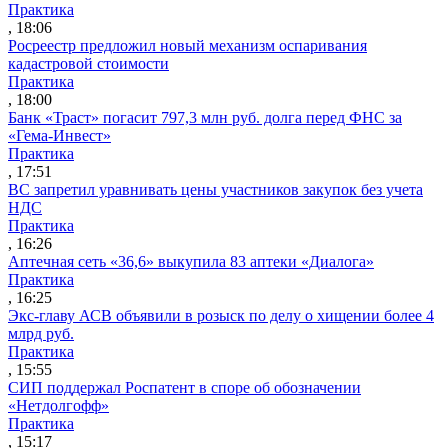
Практика
, 18:06
Росреестр предложил новый механизм оспаривания
кадастровой стоимости
Практика
, 18:00
Банк «Траст» погасит 797,3 млн руб. долга перед ФНС за
«Гема-Инвест»
Практика
, 17:51
ВС запретил уравнивать цены участников закупок без учета
НДС
Практика
, 16:26
Аптечная сеть «36,6» выкупила 83 аптеки «Диалога»
Практика
, 16:25
Экс-главу АСВ объявили в розыск по делу о хищении более 4
млрд руб.
Практика
, 15:55
СИП поддержал Роспатент в споре об обозначении
«Нетдолгофф»
Практика
, 15:17