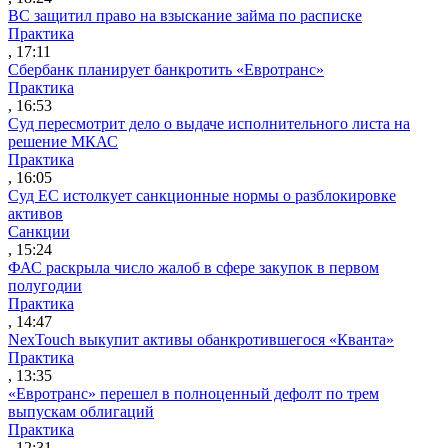
ВС защитил право на взыскание займа по расписке
Практика
, 17:11
Сбербанк планирует банкротить «Евротранс»
Практика
, 16:53
Суд пересмотрит дело о выдаче исполнительного листа на
решение МКАС
Практика
, 16:05
Суд ЕС истолкует санкционные нормы о разблокировке
активов
Санкции
, 15:24
ФАС раскрыла число жалоб в сфере закупок в первом
полугодии
Практика
, 14:47
NexTouch выкупит активы обанкротившегося «Кванта»
Практика
, 13:35
«Евротранс» перешел в полноценный дефолт по трем
выпускам облигаций
Практика
, 12:31