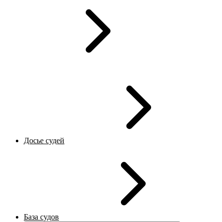
Досье судей
База судов