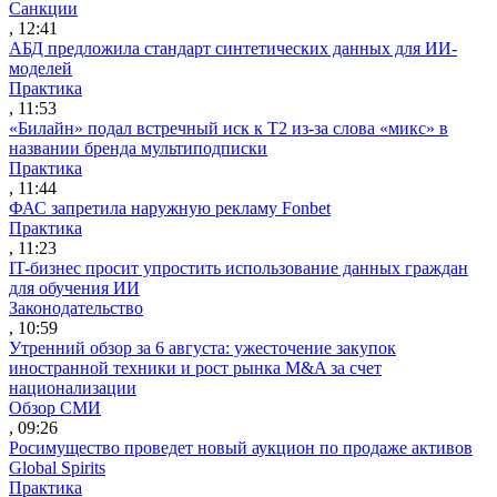
Санкции
, 12:41
АБД предложила стандарт синтетических данных для ИИ-
моделей
Практика
, 11:53
«Билайн» подал встречный иск к Т2 из-за слова «микс» в
названии бренда мультиподписки
Практика
, 11:44
ФАС запретила наружную рекламу Fonbet
Практика
, 11:23
IT-бизнес просит упростить использование данных граждан
для обучения ИИ
Законодательство
, 10:59
Утренний обзор за 6 августа: ужесточение закупок
иностранной техники и рост рынка M&A за счет
национализации
Обзор СМИ
, 09:26
Росимущество проведет новый аукцион по продаже активов
Global Spirits
Практика