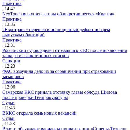
Практика
, 14:47
NexTouch выкупит активы обанкротившегося «Кванта»
Практика
, 13:35
«Евротранс» перешел в полноценный дефолт по трем
выпускам облигаций
Практика
, 12:31
Российский судовладелец отозвал иск к ЕС после исключения
танкера из санкционных списков
Санкции
, 12:23
ФАС возбудила дело из-за ограничений при страховании
заемщиков
Практика
, 12:06
Самарская ККС приняла отставку главы облсуда Шилова
после проверки Генпрокуратуры
Судьи
, 11:48
ВККС открыла семь новых вакансий
Судьи
, 11:28
Власти обсуждают варианты приватизации «Сирены-Трэвел»