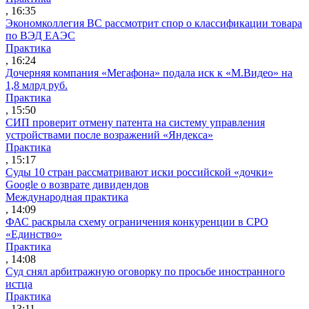
, 16:35
Экономколлегия ВС рассмотрит спор о классификации товара
по ВЭД ЕАЭС
Практика
, 16:24
Дочерняя компания «Мегафона» подала иск к «М.Видео» на
1,8 млрд руб.
Практика
, 15:50
СИП проверит отмену патента на систему управления
устройствами после возражений «Яндекса»
Практика
, 15:17
Суды 10 стран рассматривают иски российской «дочки»
Google о возврате дивидендов
Международная практика
, 14:09
ФАС раскрыла схему ограничения конкуренции в СРО
«Единство»
Практика
, 14:08
Суд снял арбитражную оговорку по просьбе иностранного
истца
Практика
, 13:11