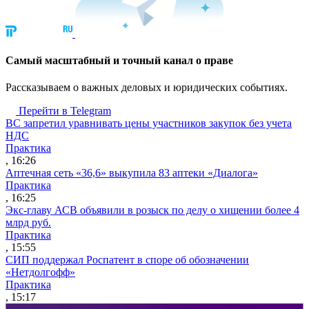
Cамый масштабный и точный канал о праве
Рассказываем о важных деловых и юридических событиях.
Перейти в Telegram
ВС запретил уравнивать цены участников закупок без учета
НДС
Практика
, 16:26
Аптечная сеть «36,6» выкупила 83 аптеки «Диалога»
Практика
, 16:25
Экс-главу АСВ объявили в розыск по делу о хищении более 4
млрд руб.
Практика
, 15:55
СИП поддержал Роспатент в споре об обозначении
«Нетдолгофф»
Практика
, 15:17