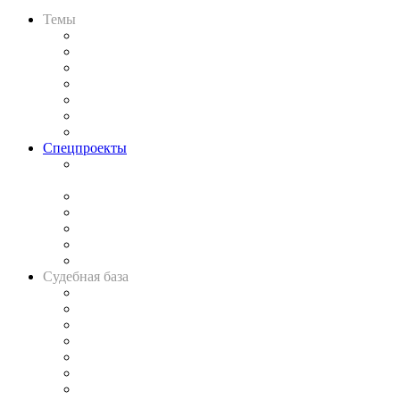
Темы
Практика
Законодательство
Процесс
Исследования
Рынок юридических услуг
Юридическое сообщество
Важнейшие правовые темы в прессе
Спецпроекты
Подкаст «В здравом уме
и твёрдой памяти»
Legal Design
Банкротная панорама
Советы для литигаторов
Сговоры на торгах
Авто
Судебная база
Картотека арбитражных дел
Решения арбитражных судов
Календарь рассмотрения арбитражных дел
Досье судей
Информация о судах
RSS лента новостей
Вакансии для юристов