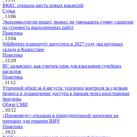
ВККС открыла шесть новых вакансий
Судьи
, 13:06
Экономколлегия решит, можно ли уменьшить сумму гарантии
на стоимость выполненных работ
Практика
, 13:04
Wildberries планирует запустить в 2027 году два крупных
склада в Казахстане
Практика
, 12:29
ВС разъяснил, как считать срок для взыскания судебных
расходов
Практика
, 11:12
Утренний обзор за 4 августа: усиление контроля за сделкам
бизнеса и ограничение доступа к банкам через иностранные
браузеры
Обзор СМИ
, 10:12
«Промомеду» отказали в принудительной лицензии на
препарат для терапии ВИЧ
Практика
, 19:21