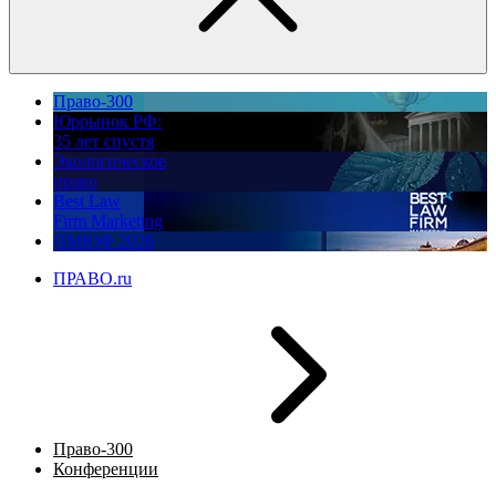
Право-300
Юррынок РФ:
35 лет спустя
Экологическое
право
Best Law
Firm Marketing
ПМЮФ 2026
ПРАВО.ru
Право-300
Конференции