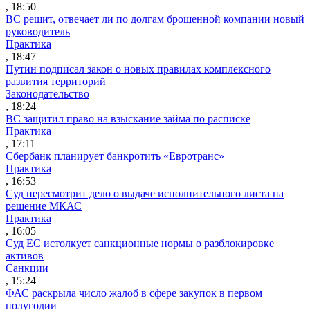
, 18:50
ВС решит, отвечает ли по долгам брошенной компании новый
руководитель
Практика
, 18:47
Путин подписал закон о новых правилах комплексного
развития территорий
Законодательство
, 18:24
ВС защитил право на взыскание займа по расписке
Практика
, 17:11
Сбербанк планирует банкротить «Евротранс»
Практика
, 16:53
Суд пересмотрит дело о выдаче исполнительного листа на
решение МКАС
Практика
, 16:05
Суд ЕС истолкует санкционные нормы о разблокировке
активов
Санкции
, 15:24
ФАС раскрыла число жалоб в сфере закупок в первом
полугодии