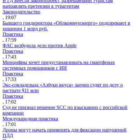
В ГД внесли законопроект, разрешающий туристам
направлять претензии к турагентам
Законодательство
, 19:07
Бывшего гендиректора «Облкоммунэнерго» подозревают в
хищении 1 млрд руб.
Практика
, 17:59
ФАС возбудила дело против Apple
Практика
, 17:43
Минцифры хочет предустанавливать на смартфонах
системных помощников с ИИ
Практика
, 17:33
Экс-совладельца «Азбуки вкуса» заочно судят по делу о
растрате $11 млн
Практика
, 17:02
Суд не признал решение SCC по взысканию с российской
компании
Международная практика
, 17:01
Дроны могут начать применять для фиксации нарушений
ПДД