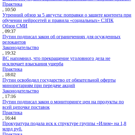
Практика
, 10:50
Утренний обзор за 5 августа: поправки о защите контента при
обучении нейросетей и правила «социальных» СЗПК
Обзор СМИ
, 09:37
Путин подписал закон об ограничениях для осужденных
релокантов
Законодательство
, 19:32
ВС напомнил, что прекращение уголовного дела не
исключает взыскания ущерба
Практика
, 18:02
Путин освободил государство от обязательной оферты
миноритариям при передаче акций
Законодательство
, 17:16
Путин подписал закон о мониторинге цен на продукты по
всей цепочке поставок
Практика
, 16:44
Прокуратура подала иск к структуре группы «Илим» на 1,8
млрд руб.
Практика