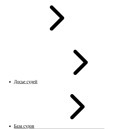
Досье судей
База судов