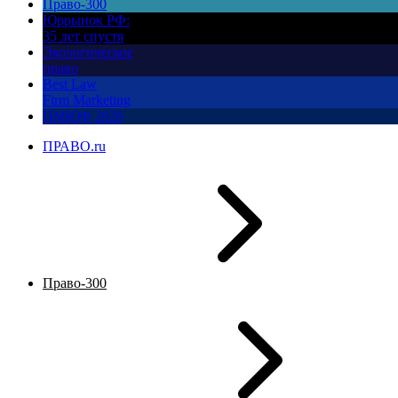
Право-300
Юррынок РФ:
35 лет спустя
Экологическое
право
Best Law
Firm Marketing
ПМЮФ 2026
ПРАВО.ru
Право-300