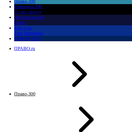
Право-300
Юррынок РФ:
35 лет спустя
Экологическое
право
Best Law
Firm Marketing
ПМЮФ 2026
ПРАВО.ru
Право-300