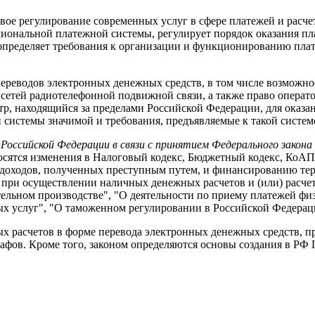
вое регулирование современных услуг в сфере платежей и расч
иональной платежной системы, регулирует порядок оказания пл
е определяет требования к организации и функционированию пла
ереводов электронных денежных средств, в том числе возможно
етей радиотелефонной подвижной связи, а также право операто
р, находящийся за пределами Российской Федерации, для оказа
 системы значимой и требования, предъявляемые к такой систем
 Российской Федерации в связи с принятием Федерального закон
осятся изменения в Налоговый кодекс, Бюджетный кодекс, КоАП
 доходов, полученных преступным путем, и финансированию те
 при осуществлении наличных денежных расчетов и (или) расчет
ельном производстве", "О деятельности по приему платежей фи
х услуг", "О таможенном регулировании в Российской Федерац
х расчетов в форме перевода электронных денежных средств, 
трафов. Кроме того, законом определяются основы создания в Р