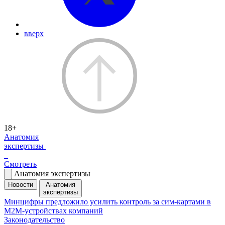
вверх
18+
Анатомия
экспертизы
Смотреть
Анатомия экспертизы
Новости
Анатомия
экспертизы
Минцифры предложило усилить контроль за сим-картами в
M2M-устройствах компаний
Законодательство