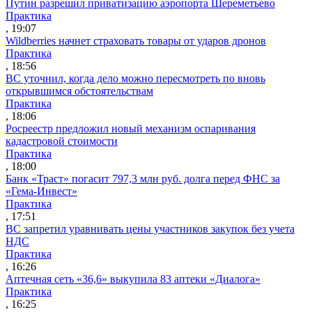
Путин разрешил приватизацию аэропорта Шереметьево
Практика
, 19:07
Wildberries начнет страховать товары от ударов дронов
Практика
, 18:56
ВС уточнил, когда дело можно пересмотреть по вновь
открывшимся обстоятельствам
Практика
, 18:06
Росреестр предложил новый механизм оспаривания
кадастровой стоимости
Практика
, 18:00
Банк «Траст» погасит 797,3 млн руб. долга перед ФНС за
«Гема-Инвест»
Практика
, 17:51
ВС запретил уравнивать цены участников закупок без учета
НДС
Практика
, 16:26
Аптечная сеть «36,6» выкупила 83 аптеки «Диалога»
Практика
, 16:25