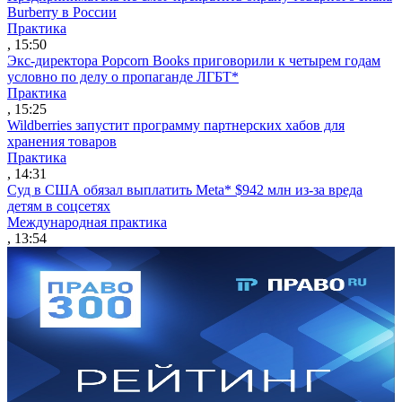
Burberry в России
Практика
, 15:50
Экс-директора Popcorn Books приговорили к четырем годам
условно по делу о пропаганде ЛГБТ*
Практика
, 15:25
Wildberries запустит программу партнерских хабов для
хранения товаров
Практика
, 14:31
Суд в США обязал выплатить Meta* $942 млн из-за вреда
детям в соцсетях
Международная практика
, 13:54