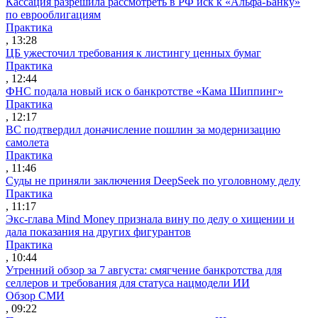
Кассация разрешила рассмотреть в РФ иск к «Альфа-Банку»
по еврооблигациям
Практика
, 13:28
ЦБ ужесточил требования к листингу ценных бумаг
Практика
, 12:44
ФНС подала новый иск о банкротстве «Кама Шиппинг»
Практика
, 12:17
ВС подтвердил доначисление пошлин за модернизацию
самолета
Практика
, 11:46
Суды не приняли заключения DeepSeek по уголовному делу
Практика
, 11:17
Экс-глава Mind Money признала вину по делу о хищении и
дала показания на других фигурантов
Практика
, 10:44
Утренний обзор за 7 августа: смягчение банкротства для
селлеров и требования для статуса нацмодели ИИ
Обзор СМИ
, 09:22