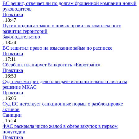
ВС решит, отвечает ли по долгам брошенной компании новый
руководитель
Практика
, 18:47
Путин подписал закон о новых правилах комплексного
развития территорий
Законодательство
, 18:24
ВС защитил право на взыскание займа по расписке
Практика
, 17:11
Сбербанк планирует банкротить «Евротранс»
Практика
, 16:53
Суд пересмотрит дело о выдаче исполнительного листа на
решение МКАС
Практика
, 16:05
Суд ЕС истолкует санкционные нормы о разблокировке
активов
Санкции
, 15:24
ФАС раскрыла число жалоб в сфере закупок в первом
полугодии
Практика