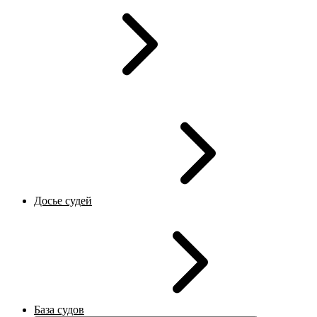
Досье судей
База судов