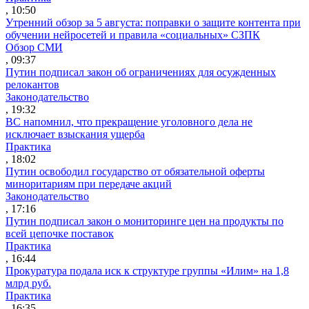
, 10:50
Утренний обзор за 5 августа: поправки о защите контента при
обучении нейросетей и правила «социальных» СЗПК
Обзор СМИ
, 09:37
Путин подписал закон об ограничениях для осужденных
релокантов
Законодательство
, 19:32
ВС напомнил, что прекращение уголовного дела не
исключает взыскания ущерба
Практика
, 18:02
Путин освободил государство от обязательной оферты
миноритариям при передаче акций
Законодательство
, 17:16
Путин подписал закон о мониторинге цен на продукты по
всей цепочке поставок
Практика
, 16:44
Прокуратура подала иск к структуре группы «Илим» на 1,8
млрд руб.
Практика
, 16:35