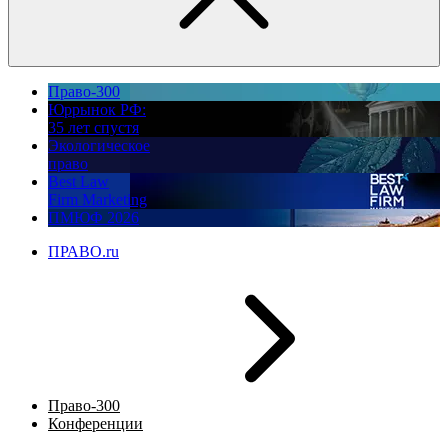
Право-300
Юррынок РФ:
35 лет спустя
Экологическое
право
Best Law
Firm Marketing
ПМЮФ 2026
ПРАВО.ru
Право-300
Конференции