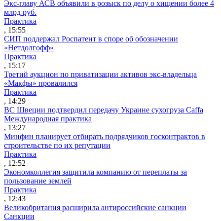
Экс-главу АСВ объявили в розыск по делу о хищении более 4
млрд руб.
Практика
, 15:55
СИП поддержал Роспатент в споре об обозначении
«Нетдолгофф»
Практика
, 15:17
Третий аукцион по приватизации активов экс-владельца
«Макфы» провалился
Практика
, 14:29
ВС Швеции подтвердил передачу Украине сухогруза Caffa
Международная практика
, 13:27
Минфин планирует отбирать подрядчиков госконтрактов в
строительстве по их репутации
Практика
, 12:52
Экономколлегия защитила компанию от переплаты за
пользование землей
Практика
, 12:43
Великобритания расширила антироссийские санкции
Санкции