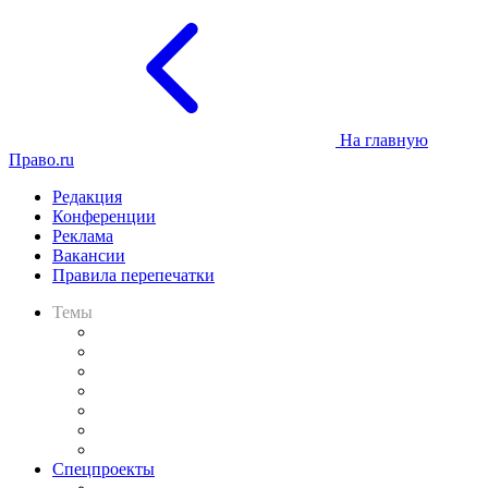
На главную
Право.ru
Редакция
Конференции
Реклама
Вакансии
Правила перепечатки
Темы
Практика
Законодательство
Процесс
Исследования
Рынок юридических услуг
Юридическое сообщество
Важнейшие правовые темы в прессе
Спецпроекты