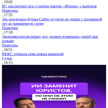
, 19:02
ВС рассмотрит иск о снятии партии «Яблоко» с выборов
Практика
, 17:55
Экс-владельца бутика Cartier осудили на девять с половиной
лет за таможенную схему
Практика
, 17:18
Экономколлегия решит, кто должен возмещать ущерб при
пожаре
Практика
, 16:51
ВККС открыла семь новых вакансий
Судьи
, 16:15