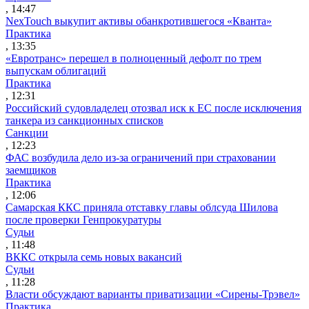
, 14:47
NexTouch выкупит активы обанкротившегося «Кванта»
Практика
, 13:35
«Евротранс» перешел в полноценный дефолт по трем
выпускам облигаций
Практика
, 12:31
Российский судовладелец отозвал иск к ЕС после исключения
танкера из санкционных списков
Санкции
, 12:23
ФАС возбудила дело из-за ограничений при страховании
заемщиков
Практика
, 12:06
Самарская ККС приняла отставку главы облсуда Шилова
после проверки Генпрокуратуры
Судьи
, 11:48
ВККС открыла семь новых вакансий
Судьи
, 11:28
Власти обсуждают варианты приватизации «Сирены-Трэвел»
Практика