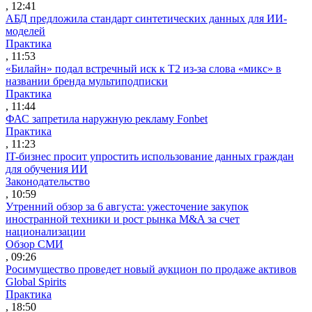
, 12:41
АБД предложила стандарт синтетических данных для ИИ-
моделей
Практика
, 11:53
«Билайн» подал встречный иск к Т2 из-за слова «микс» в
названии бренда мультиподписки
Практика
, 11:44
ФАС запретила наружную рекламу Fonbet
Практика
, 11:23
IT-бизнес просит упростить использование данных граждан
для обучения ИИ
Законодательство
, 10:59
Утренний обзор за 6 августа: ужесточение закупок
иностранной техники и рост рынка M&A за счет
национализации
Обзор СМИ
, 09:26
Росимущество проведет новый аукцион по продаже активов
Global Spirits
Практика
, 18:50