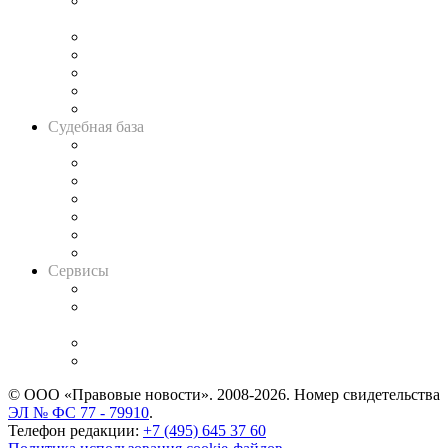
Подкаст «В здравом уме
и твёрдой памяти»
Legal Design
Банкротная панорама
Советы для литигаторов
Сговоры на торгах
Авто
Судебная база
Картотека арбитражных дел
Решения арбитражных судов
Календарь рассмотрения арбитражных дел
Досье судей
Информация о судах
RSS лента новостей
Вакансии для юристов
Сервисы
Справочно-правовая система
Casebook: мониторинг дел
и компаний
Caselook: поиск и анализ практики
CASE.ONE: управление юридической службой
© ООО «Правовые новости». 2008-2026.
Номер свидетельства
ЭЛ № ФС 77 - 79910
.
Телефон редакции:
+7 (495) 645 37 60