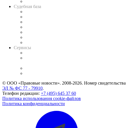
Авто
Судебная база
Картотека арбитражных дел
Решения арбитражных судов
Календарь рассмотрения арбитражных дел
Досье судей
Информация о судах
RSS лента новостей
Вакансии для юристов
Сервисы
Справочно-правовая система
Casebook: мониторинг дел
и компаний
Caselook: поиск и анализ практики
CASE.ONE: управление юридической службой
© ООО «Правовые новости». 2008-2026.
Номер свидетельства
ЭЛ № ФС 77 - 79910
.
Телефон редакции:
+7 (495) 645 37 60
Политика использования cookie-файлов
Политика конфиденциальности