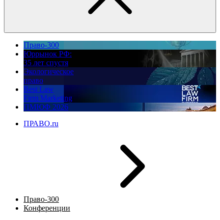
Право-300
Юррынок РФ:
35 лет спустя
Экологическое
право
Best Law
Firm Marketing
ПМЮФ 2026
ПРАВО.ru
Право-300
Конференции