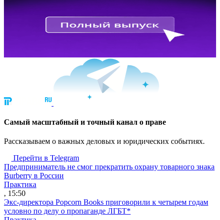
Cамый масштабный и точный канал о праве
Рассказываем о важных деловых и юридических событиях.
Перейти в Telegram
Предприниматель не смог прекратить охрану товарного знака
Burberry в России
Практика
, 15:50
Экс-директора Popcorn Books приговорили к четырем годам
условно по делу о пропаганде ЛГБТ*
Практика