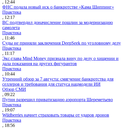
, 12:44
ФНС подала новый иск о банкротстве «Кама Шиппинг»
Практика
, 12:17
ВС подтвердил доначисление пошлин за модернизацию
самолета
Практика
, 11:46
Суды не приняли заключения DeepSeek по уголовному делу
Практика
, 11:17
Экс-глава Mind Money признала вину по делу о хищении и
дала показания на других фигурантов
Практика
, 10:44
Утренний обзор за 7 августа: смягчение банкротства для
селлеров и требования для статуса нацмодели ИИ
Обзор СМИ
, 09:22
Путин разрешил приватизацию аэропорта Шереметьево
Практика
, 19:07
Wildberries начнет страховать товары от ударов дронов
Практика
, 18:56