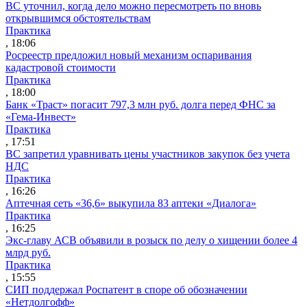
ВС уточнил, когда дело можно пересмотреть по вновь
открывшимся обстоятельствам
Практика
, 18:06
Росреестр предложил новый механизм оспаривания
кадастровой стоимости
Практика
, 18:00
Банк «Траст» погасит 797,3 млн руб. долга перед ФНС за
«Гема-Инвест»
Практика
, 17:51
ВС запретил уравнивать цены участников закупок без учета
НДС
Практика
, 16:26
Аптечная сеть «36,6» выкупила 83 аптеки «Диалога»
Практика
, 16:25
Экс-главу АСВ объявили в розыск по делу о хищении более 4
млрд руб.
Практика
, 15:55
СИП поддержал Роспатент в споре об обозначении
«Нетдолгофф»