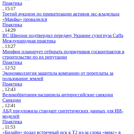
Практика
, 15:17
Третий аукцион по приватизации активов экс-владельца
«Макфы» провалился
Практика
, 14:29
ВС Швеции подтвердил передачу Украине сухогруза Caffa
Международная практика
, 13:27
Минфин планирует отбирать подрядчиков госконтрактов в
строительстве по их репутации
Практика
, 12:52
Экономколлегия защитила компанию от переплаты за
пользование землей
Практика
, 12:43
Великобритания расширила антироссийские санкции
Санкции
, 12:41
АБД предложила стандарт синтетических данных для ИИ-
моделей
Практика
, 11:53
«Билайн» подал встречный иск к Т2 из-за слова «микс» в