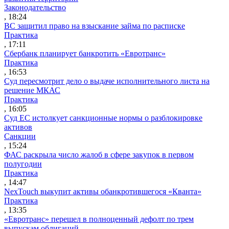
Законодательство
, 18:24
ВС защитил право на взыскание займа по расписке
Практика
, 17:11
Сбербанк планирует банкротить «Евротранс»
Практика
, 16:53
Суд пересмотрит дело о выдаче исполнительного листа на
решение МКАС
Практика
, 16:05
Суд ЕС истолкует санкционные нормы о разблокировке
активов
Санкции
, 15:24
ФАС раскрыла число жалоб в сфере закупок в первом
полугодии
Практика
, 14:47
NexTouch выкупит активы обанкротившегося «Кванта»
Практика
, 13:35
«Евротранс» перешел в полноценный дефолт по трем
выпускам облигаций