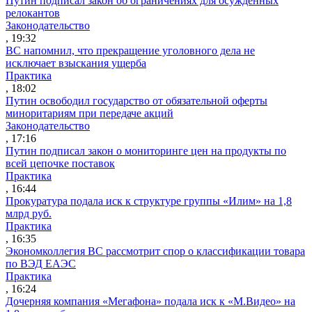
Путин подписал закон об ограничениях для осужденных
релокантов
Законодательство
, 19:32
ВС напомнил, что прекращение уголовного дела не
исключает взыскания ущерба
Практика
, 18:02
Путин освободил государство от обязательной оферты
миноритариям при передаче акций
Законодательство
, 17:16
Путин подписал закон о мониторинге цен на продукты по
всей цепочке поставок
Практика
, 16:44
Прокуратура подала иск к структуре группы «Илим» на 1,8
млрд руб.
Практика
, 16:35
Экономколлегия ВС рассмотрит спор о классификации товара
по ВЭД ЕАЭС
Практика
, 16:24
Дочерняя компания «Мегафона» подала иск к «М.Видео» на