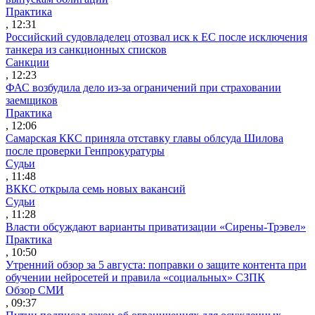
Практика
, 12:31
Российский судовладелец отозвал иск к ЕС после исключения
танкера из санкционных списков
Санкции
, 12:23
ФАС возбудила дело из-за ограничений при страховании
заемщиков
Практика
, 12:06
Самарская ККС приняла отставку главы облсуда Шилова
после проверки Генпрокуратуры
Судьи
, 11:48
ВККС открыла семь новых вакансий
Судьи
, 11:28
Власти обсуждают варианты приватизации «Сирены-Трэвел»
Практика
, 10:50
Утренний обзор за 5 августа: поправки о защите контента при
обучении нейросетей и правила «социальных» СЗПК
Обзор СМИ
, 09:37