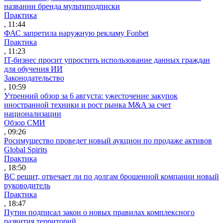
названии бренда мультиподписки
Практика
, 11:44
ФАС запретила наружную рекламу Fonbet
Практика
, 11:23
IT-бизнес просит упростить использование данных граждан
для обучения ИИ
Законодательство
, 10:59
Утренний обзор за 6 августа: ужесточение закупок
иностранной техники и рост рынка M&A за счет
национализации
Обзор СМИ
, 09:26
Росимущество проведет новый аукцион по продаже активов
Global Spirits
Практика
, 18:50
ВС решит, отвечает ли по долгам брошенной компании новый
руководитель
Практика
, 18:47
Путин подписал закон о новых правилах комплексного
развития территорий