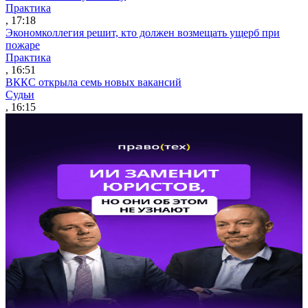
Практика
, 17:18
Экономколлегия решит, кто должен возмещать ущерб при
пожаре
Практика
, 16:51
ВККС открыла семь новых вакансий
Судьи
, 16:15