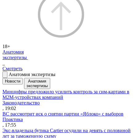
18+
Анатомия
экспертизы
Смотреть
Анатомия экспертизы
Новости
Анатомия
экспертизы
Минцифры предложило усилить контроль за сим-картами в
M2M-устройствах компаний
Законодательство
, 19:02
ВС рассмотрит иск о снятии партии «Яблоко» с выборов
Практика
, 17:55
Экс-владельца бутика Cartier осудили на девять с половиной
лет за таможенную схему