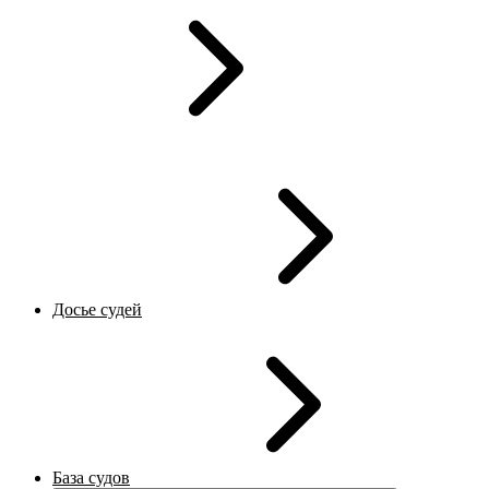
Досье судей
База судов