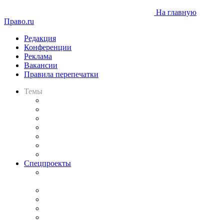
На главную
Право.ru
Редакция
Конференции
Реклама
Вакансии
Правила перепечатки
Темы
Практика
Законодательство
Процесс
Исследования
Рынок юридических услуг
Юридическое сообщество
Важнейшие правовые темы в прессе
Спецпроекты
Подкаст «В здравом уме
и твёрдой памяти»
Legal Design
Банкротная панорама
Советы для литигаторов
Сговоры на торгах