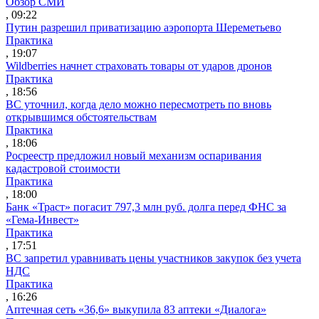
Обзор СМИ
, 09:22
Путин разрешил приватизацию аэропорта Шереметьево
Практика
, 19:07
Wildberries начнет страховать товары от ударов дронов
Практика
, 18:56
ВС уточнил, когда дело можно пересмотреть по вновь
открывшимся обстоятельствам
Практика
, 18:06
Росреестр предложил новый механизм оспаривания
кадастровой стоимости
Практика
, 18:00
Банк «Траст» погасит 797,3 млн руб. долга перед ФНС за
«Гема-Инвест»
Практика
, 17:51
ВС запретил уравнивать цены участников закупок без учета
НДС
Практика
, 16:26
Аптечная сеть «36,6» выкупила 83 аптеки «Диалога»