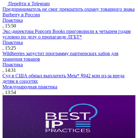
Перейти в Telegram
Предприниматель не смог прекратить охрану товарного знака
Burberry в России
Практика
, 15:50
Экс-директора Popcorn Books приговорили к четырем годам
условно по делу о пропаганде ЛГБТ*
Практика
, 15:25
Wildberries запустит программу партнерских хабов для
хранения товаров
Практика
, 14:31
Суд в США обязал выплатить Meta* $942 млн из-за вреда
детям в соцсетях
Международная практика
, 13:54