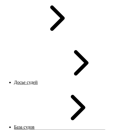
Досье судей
База судов