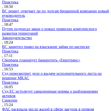
Практика
, 18:50
ВС решит, отвечает ли по долгам брошенной компании новый
руководитель
Практика
, 18:47
Путин подписал закон о новых правилах комплексного
развития территорий
Законодательство
, 18:24
ВС защитил право на взыскание займа по расписке
Практика
, 17:11
Сбербанк планирует банкротить «Евротранс»
Практика
, 16:53
Суд пересмотрит дело о выдаче исполнительного листа на
решение МКАС
Практика
, 16:05
Суд ЕС истолкует санкционные нормы о разблокировке
активов
Санкции
, 15:24
ФАС раскрыла число жалоб в сфере закупок в первом