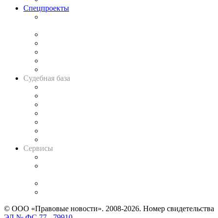
Спецпроекты
Подкаст «В здравом уме
и твёрдой памяти»
Legal Design
Банкротная панорама
Советы для литигаторов
Сговоры на торгах
Авто
Судебная база
Картотека арбитражных дел
Решения арбитражных судов
Календарь рассмотрения арбитражных дел
Досье судей
Информация о судах
RSS лента новостей
Вакансии для юристов
Сервисы
Справочно-правовая система
Casebook: мониторинг дел
и компаний
Caselook: поиск и анализ практики
CASE.ONE: управление юридической службой
© ООО «Правовые новости». 2008-2026.
Номер свидетельства
ЭЛ № ФС 77 - 79910
.