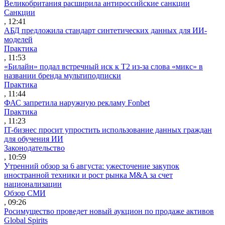
Великобритания расширила антироссийские санкции
Санкции
, 12:41
АБД предложила стандарт синтетических данных для ИИ-
моделей
Практика
, 11:53
«Билайн» подал встречный иск к Т2 из-за слова «микс» в
названии бренда мультиподписки
Практика
, 11:44
ФАС запретила наружную рекламу Fonbet
Практика
, 11:23
IT-бизнес просит упростить использование данных граждан
для обучения ИИ
Законодательство
, 10:59
Утренний обзор за 6 августа: ужесточение закупок
иностранной техники и рост рынка M&A за счет
национализации
Обзор СМИ
, 09:26
Росимущество проведет новый аукцион по продаже активов
Global Spirits