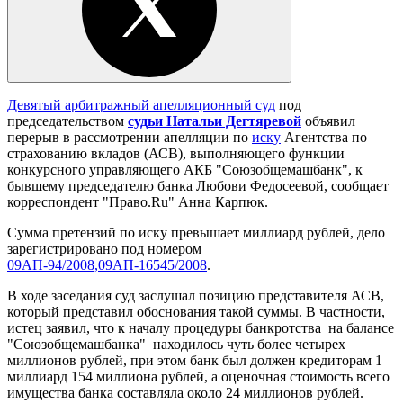
Девятый арбитражный апелляционный суд
под
председательством
судьи Натальи Дегтяревой
объявил
перерыв в рассмотрении апелляции по
иску
Агентства по
страхованию вкладов (АСВ), выполняющего функции
конкурсного управляющего АКБ "Союзобщемашбанк", к
бывшему председателю банка Любови Федосеевой, сообщает
корреспондент "Право.Ru" Анна Карпюк.
Сумма претензий по иску превышает миллиард рублей, дело
зарегистрировано под номером
09АП-94/2008,09АП-16545/2008
.
В ходе заседания суд заслушал позицию представителя АСВ,
который представил обоснования такой суммы. В частности,
истец заявил, что к началу процедуры банкротства на балансе
"Союзобщемашбанка" находилось чуть более четырех
миллионов рублей, при этом банк был должен кредиторам 1
миллиард 154 миллиона рублей, а оценочная стоимость всего
имущества банка составляла около 24 миллионов рублей.