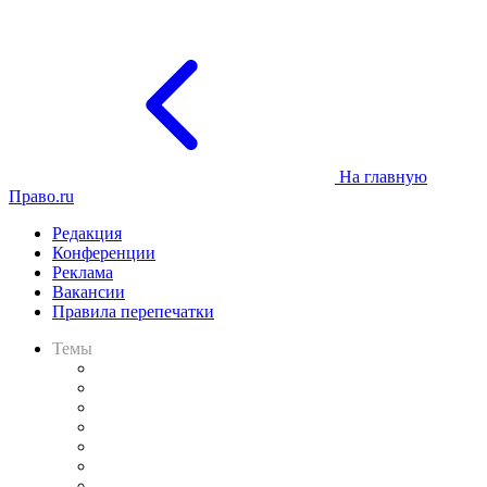
На главную
Право.ru
Редакция
Конференции
Реклама
Вакансии
Правила перепечатки
Темы
Практика
Законодательство
Процесс
Исследования
Рынок юридических услуг
Юридическое сообщество
Важнейшие правовые темы в прессе