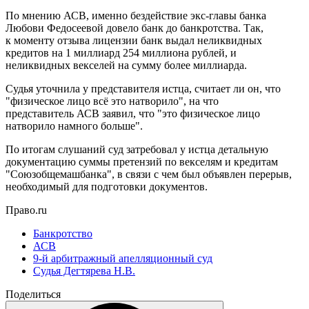
По мнению АСВ, именно бездействие экс-главы банка
Любови Федосеевой довело банк до банкротства. Так,
к моменту отзыва лицензии банк выдал неликвидных
кредитов на 1 миллиард 254 миллиона рублей, и
неликвидных векселей на сумму более миллиарда.
Судья уточнила у представителя истца, считает ли он, что
"физическое лицо всё это натворило", на что
представитель АСВ заявил, что "это физическое лицо
натворило намного больше".
По итогам слушаний суд затребовал у истца детальную
документацию суммы претензий по векселям и кредитам
"Союзобщемашбанка", в связи с чем был объявлен перерыв,
необходимый для подготовки документов.
Право.ru
Банкротство
АСВ
9-й арбитражный апелляционный суд
Судья Дегтярева Н.В.
Поделиться