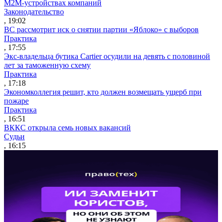
M2M-устройствах компаний
Законодательство
, 19:02
ВС рассмотрит иск о снятии партии «Яблоко» с выборов
Практика
, 17:55
Экс-владельца бутика Cartier осудили на девять с половиной
лет за таможенную схему
Практика
, 17:18
Экономколлегия решит, кто должен возмещать ущерб при
пожаре
Практика
, 16:51
ВККС открыла семь новых вакансий
Судьи
, 16:15