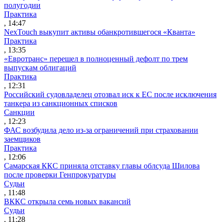
полугодии
Практика
, 14:47
NexTouch выкупит активы обанкротившегося «Кванта»
Практика
, 13:35
«Евротранс» перешел в полноценный дефолт по трем
выпускам облигаций
Практика
, 12:31
Российский судовладелец отозвал иск к ЕС после исключения
танкера из санкционных списков
Санкции
, 12:23
ФАС возбудила дело из-за ограничений при страховании
заемщиков
Практика
, 12:06
Самарская ККС приняла отставку главы облсуда Шилова
после проверки Генпрокуратуры
Судьи
, 11:48
ВККС открыла семь новых вакансий
Судьи
, 11:28