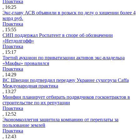
Практика
, 16:25
Экс-главу АСВ объявили в розыск по делу о хищении более 4
млрд руб.
Практика
, 15:55
СИП поддержал Роспатент в споре об обозначении
«Нетдолгофф»
Практика
, 15:17
Третий аукцион по приватизации активов экс-владельца
«Макфы» провалился
Практика
, 14:29
ВС Швеции подтвердил передачу Украине сухогруза Caffa
Международная практика
, 13:27
Минфин планирует отбирать подрядчиков госконтрактов в
строительстве по их репутации
Практика
, 12:52
Экономколлегия защитила компанию от переплаты за
пользование землей
Практика
, 12:43