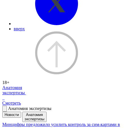
вверх
18+
Анатомия
экспертизы
Смотреть
Анатомия экспертизы
Новости
Анатомия
экспертизы
Минцифры предложило усилить контроль за сим-картами в