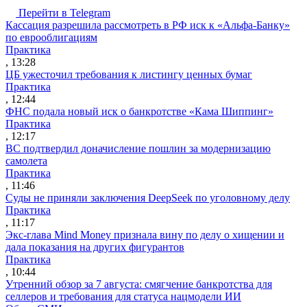
Перейти в Telegram
Кассация разрешила рассмотреть в РФ иск к «Альфа-Банку»
по еврооблигациям
Практика
, 13:28
ЦБ ужесточил требования к листингу ценных бумаг
Практика
, 12:44
ФНС подала новый иск о банкротстве «Кама Шиппинг»
Практика
, 12:17
ВС подтвердил доначисление пошлин за модернизацию
самолета
Практика
, 11:46
Суды не приняли заключения DeepSeek по уголовному делу
Практика
, 11:17
Экс-глава Mind Money признала вину по делу о хищении и
дала показания на других фигурантов
Практика
, 10:44
Утренний обзор за 7 августа: смягчение банкротства для
селлеров и требования для статуса нацмодели ИИ