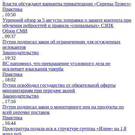
Власти обсуждают варианты приватизации «Сирены-Трэвел»
Практика
, 10:50
Утренний обзор за 5 августа: поправки о защите контента при
обучении нейросетей и правила «социальных» СЗПК
Обзор СМИ
, 09:37
Путин подписал закон об ограничениях для осужденных
релокантов
Законодательство
, 19:32
ВС напомнил, что прекращение уголовного дела не
исключает взыскания ущерба
Практика
, 18:02
Путин освободил государство от обязательной оферты
миноритариям при передаче акций
Законодательство
, 17:16
Путин подписал закон о мониторинге цен на продукты по
всей цепочке поставок
Практика
, 16:44
Прокуратура подала иск к структуре группы «Илим» на 1,8
млрд руб.