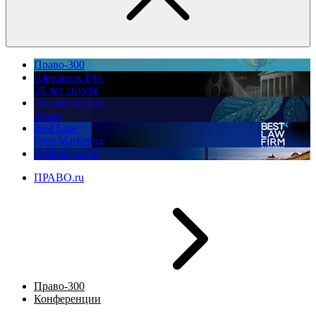
Право-300
Юррынок РФ:
35 лет спустя
Экологическое
право
Best Law
Firm Marketing
ПМЮФ 2026
ПРАВО.ru
Право-300
Конференции