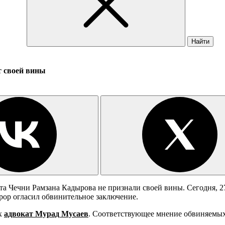
Найти
т своей вины
та Чечни Рамзана Кадырова не признали своей вины. Сегодня, 2
урор огласил обвинительное заключение.
их
адвокат Мурад Мусаев
. Соответствующее мнение обвиняемых 