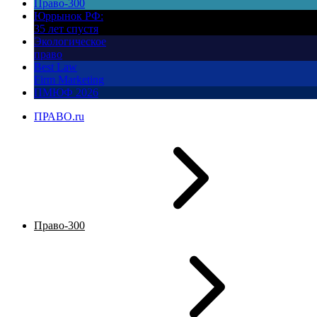
Право-300
Юррынок РФ:
35 лет спустя
Экологическое
право
Best Law
Firm Marketing
ПМЮФ 2026
ПРАВО.ru
Право-300