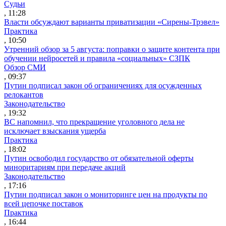
Судьи
, 11:28
Власти обсуждают варианты приватизации «Сирены-Трэвел»
Практика
, 10:50
Утренний обзор за 5 августа: поправки о защите контента при
обучении нейросетей и правила «социальных» СЗПК
Обзор СМИ
, 09:37
Путин подписал закон об ограничениях для осужденных
релокантов
Законодательство
, 19:32
ВС напомнил, что прекращение уголовного дела не
исключает взыскания ущерба
Практика
, 18:02
Путин освободил государство от обязательной оферты
миноритариям при передаче акций
Законодательство
, 17:16
Путин подписал закон о мониторинге цен на продукты по
всей цепочке поставок
Практика
, 16:44