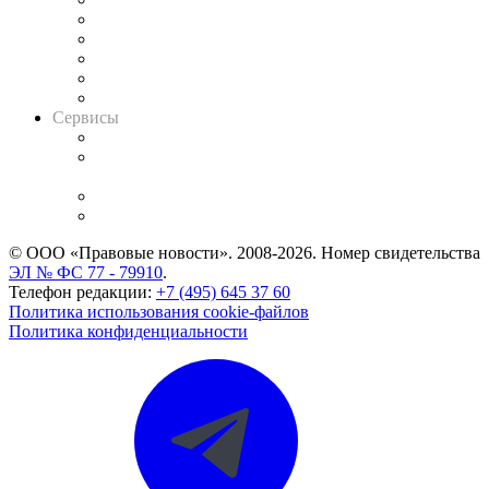
Календарь рассмотрения арбитражных дел
Досье судей
Информация о судах
RSS лента новостей
Вакансии для юристов
Сервисы
Справочно-правовая система
Casebook: мониторинг дел
и компаний
Caselook: поиск и анализ практики
CASE.ONE: управление юридической службой
© ООО «Правовые новости». 2008-2026.
Номер свидетельства
ЭЛ № ФС 77 - 79910
.
Телефон редакции:
+7 (495) 645 37 60
Политика использования cookie-файлов
Политика конфиденциальности