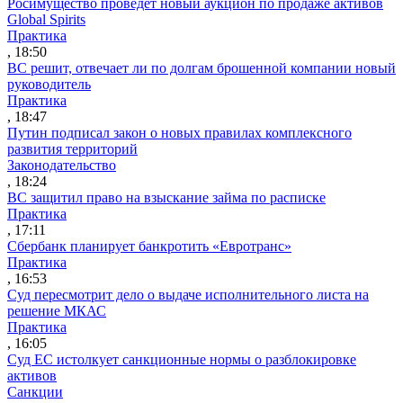
Росимущество проведет новый аукцион по продаже активов
Global Spirits
Практика
, 18:50
ВС решит, отвечает ли по долгам брошенной компании новый
руководитель
Практика
, 18:47
Путин подписал закон о новых правилах комплексного
развития территорий
Законодательство
, 18:24
ВС защитил право на взыскание займа по расписке
Практика
, 17:11
Сбербанк планирует банкротить «Евротранс»
Практика
, 16:53
Суд пересмотрит дело о выдаче исполнительного листа на
решение МКАС
Практика
, 16:05
Суд ЕС истолкует санкционные нормы о разблокировке
активов
Санкции