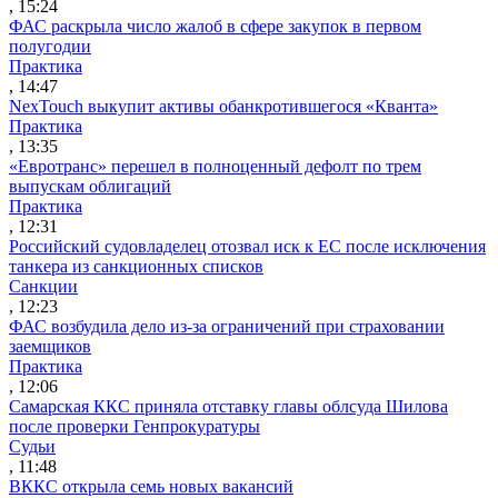
, 15:24
ФАС раскрыла число жалоб в сфере закупок в первом
полугодии
Практика
, 14:47
NexTouch выкупит активы обанкротившегося «Кванта»
Практика
, 13:35
«Евротранс» перешел в полноценный дефолт по трем
выпускам облигаций
Практика
, 12:31
Российский судовладелец отозвал иск к ЕС после исключения
танкера из санкционных списков
Санкции
, 12:23
ФАС возбудила дело из-за ограничений при страховании
заемщиков
Практика
, 12:06
Самарская ККС приняла отставку главы облсуда Шилова
после проверки Генпрокуратуры
Судьи
, 11:48
ВККС открыла семь новых вакансий