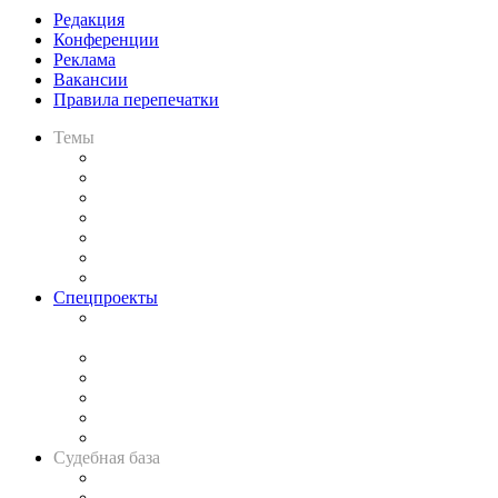
Редакция
Конференции
Реклама
Вакансии
Правила перепечатки
Темы
Практика
Законодательство
Процесс
Исследования
Рынок юридических услуг
Юридическое сообщество
Важнейшие правовые темы в прессе
Спецпроекты
Подкаст «В здравом уме
и твёрдой памяти»
Legal Design
Банкротная панорама
Советы для литигаторов
Сговоры на торгах
Авто
Судебная база
Картотека арбитражных дел
Решения арбитражных судов