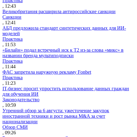
Практика
, 12:43
Великобритания расширила антироссийские санкции
Санкции
, 12:41
АБД предложила стандарт синтетических данных для ИИ-
моделей
Практика
, 11:53
«Билайн» подал встречный иск к Т2 из-за слова «микс» в
названии бренда мультиподписки
Практика
, 11:44
ФАС запретила наружную рекламу Fonbet
Практика
, 11:23
IT-бизнес просит упростить использование данных граждан
для обучения ИИ
Законодательство
, 10:59
Утренний обзор за 6 августа: ужесточение закупок
иностранной техники и рост рынка M&A за счет
национализации
Обзор СМИ
, 09:26