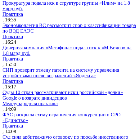
Прокуратура подала иск к структуре группы «Илим» на 1,8
млрд руб.
Практика
, 16:35
Экономколлегия ВС рассмотрит спор о классификации товара
по ВЭД ЕАЭС
Практика
, 16:24
Дочерняя компания «Мегафона» подала иск к «М.Видео» на
1,8 млрд руб.
Практика
, 15:50
СИП проверит отмену патента на систему управления
устройствами после возражений «Яндекса»
Практика
, 15:17
Суды 10 стран рассматривают иски российской «дочки»
Google о возврате дивидендов
Международная практика
, 14:09
ФАС раскрыла схему ограничения конкуренции в СРО
«Единство»
Практика
, 14:08
Суд снял арбитражную оговорку по просьбе иностранного