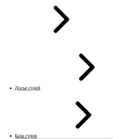
Досье судей
База судов