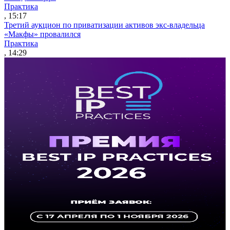
Практика
, 15:17
Третий аукцион по приватизации активов экс-владельца
«Макфы» провалился
Практика
, 14:29