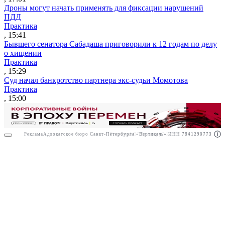
Дроны могут начать применять для фиксации нарушений
ПДД
Практика
, 15:41
Бывшего сенатора Сабадаша приговорили к 12 годам по делу
о хищении
Практика
, 15:29
Суд начал банкротство партнера экс-судьи Момотова
Практика
, 15:00
Реклама
Адвокатское бюро Санкт-Петербурга «Вертикаль» ИНН 7841290773
Реклама
АО"Право.ру" ИНН: 7708095468