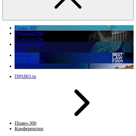
Право-300
Юррынок РФ:
35 лет спустя
Экологическое
право
Best Law
Firm Marketing
ПМЮФ 2026
ПРАВО.ru
Право-300
Конференции