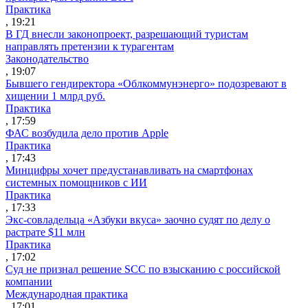
Практика
, 19:21
В ГД внесли законопроект, разрешающий туристам
направлять претензии к турагентам
Законодательство
, 19:07
Бывшего гендиректора «Облкоммунэнерго» подозревают в
хищении 1 млрд руб.
Практика
, 17:59
ФАС возбудила дело против Apple
Практика
, 17:43
Минцифры хочет предустанавливать на смартфонах
системных помощников с ИИ
Практика
, 17:33
Экс-совладельца «Азбуки вкуса» заочно судят по делу о
растрате $11 млн
Практика
, 17:02
Суд не признал решение SCC по взысканию с российской
компании
Международная практика
, 17:01