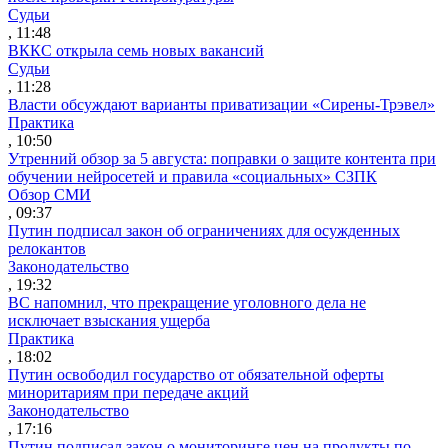
Судьи
, 11:48
ВККС открыла семь новых вакансий
Судьи
, 11:28
Власти обсуждают варианты приватизации «Сирены-Трэвел»
Практика
, 10:50
Утренний обзор за 5 августа: поправки о защите контента при
обучении нейросетей и правила «социальных» СЗПК
Обзор СМИ
, 09:37
Путин подписал закон об ограничениях для осужденных
релокантов
Законодательство
, 19:32
ВС напомнил, что прекращение уголовного дела не
исключает взыскания ущерба
Практика
, 18:02
Путин освободил государство от обязательной оферты
миноритариям при передаче акций
Законодательство
, 17:16
Путин подписал закон о мониторинге цен на продукты по