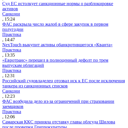
Суд ЕС истолкует санкционные нормы о разблокировке
активов
Санкции
, 15:24
ФАС раскрыла число жалоб в сфере закупок в первом
полугодии
Практика
, 14:47
NexTouch выкупит активы обанкротившегося «Кванта»
Практика
, 13:35
«Евротранс» перешел в полноценный дефолт по трем
выпускам облигаций
Практика
, 12:31
Российский судовладелец отозвал иск к ЕС после исключения
танкера из санкционных списков
Санкции
, 12:23
ФАС возбудила дело из-за ограничений при страховании
заемщиков
Практика
, 12:06
Самарская ККС приняла отставку главы облсуда Шилова
после проверки Генпрокуратуры