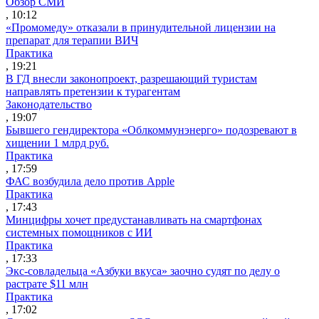
Обзор СМИ
, 10:12
«Промомеду» отказали в принудительной лицензии на
препарат для терапии ВИЧ
Практика
, 19:21
В ГД внесли законопроект, разрешающий туристам
направлять претензии к турагентам
Законодательство
, 19:07
Бывшего гендиректора «Облкоммунэнерго» подозревают в
хищении 1 млрд руб.
Практика
, 17:59
ФАС возбудила дело против Apple
Практика
, 17:43
Минцифры хочет предустанавливать на смартфонах
системных помощников с ИИ
Практика
, 17:33
Экс-совладельца «Азбуки вкуса» заочно судят по делу о
растрате $11 млн
Практика
, 17:02