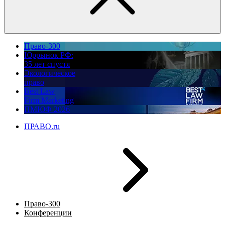
Право-300
Юррынок РФ:
35 лет спустя
Экологическое
право
Best Law
Firm Marketing
ПМЮФ 2026
ПРАВО.ru
Право-300
Конференции