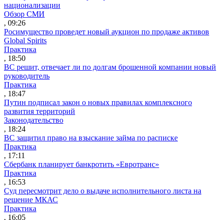
национализации
Обзор СМИ
, 09:26
Росимущество проведет новый аукцион по продаже активов
Global Spirits
Практика
, 18:50
ВС решит, отвечает ли по долгам брошенной компании новый
руководитель
Практика
, 18:47
Путин подписал закон о новых правилах комплексного
развития территорий
Законодательство
, 18:24
ВС защитил право на взыскание займа по расписке
Практика
, 17:11
Сбербанк планирует банкротить «Евротранс»
Практика
, 16:53
Суд пересмотрит дело о выдаче исполнительного листа на
решение МКАС
Практика
, 16:05