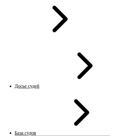
Досье судей
База судов