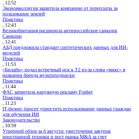
, 12:52
Экономколлегия защитила компанию от переплаты за
пользование землей
Практика
, 12:43
Великобритания расширила антироссийские санкции
Санкции
, 12:41
АБД предложила стандарт синтетических данных для ИИ-
моделей
Практика
, 11:53
«Билайн» подал встречный иск к Т2 из-за слова «микс» в
названии бренда мультиподписки
Практика
, 11:44
ФАС запретила наружную рекламу Fonbet
Практика
, 11:23
IT-бизнес просит упростить использование данных граждан
для обучения ИИ
Законодательство
, 10:59
Утренний обзор за 6 августа: ужесточение закупок
иностранной техники и рост рынка M&A за счет