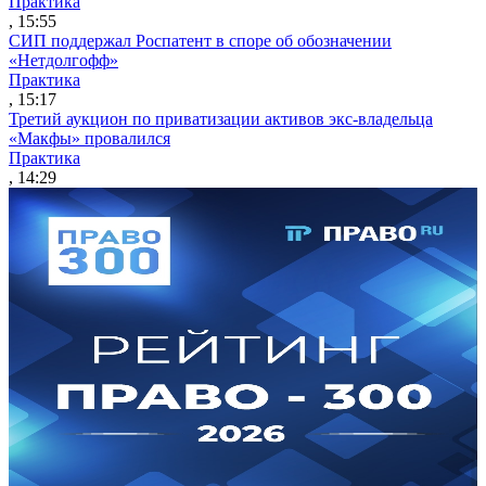
Практика
, 15:55
СИП поддержал Роспатент в споре об обозначении
«Нетдолгофф»
Практика
, 15:17
Третий аукцион по приватизации активов экс-владельца
«Макфы» провалился
Практика
, 14:29