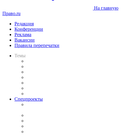
На главную
Право.ru
Редакция
Конференции
Реклама
Вакансии
Правила перепечатки
Темы
Практика
Законодательство
Процесс
Исследования
Рынок юридических услуг
Юридическое сообщество
Важнейшие правовые темы в прессе
Спецпроекты
Подкаст «В здравом уме
и твёрдой памяти»
Legal Design
Банкротная панорама
Советы для литигаторов
Сговоры на торгах