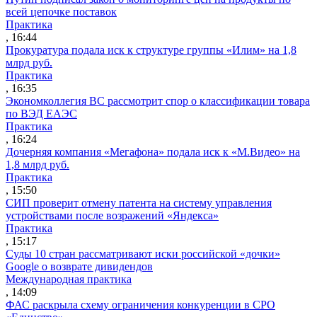
всей цепочке поставок
Практика
, 16:44
Прокуратура подала иск к структуре группы «Илим» на 1,8
млрд руб.
Практика
, 16:35
Экономколлегия ВС рассмотрит спор о классификации товара
по ВЭД ЕАЭС
Практика
, 16:24
Дочерняя компания «Мегафона» подала иск к «М.Видео» на
1,8 млрд руб.
Практика
, 15:50
СИП проверит отмену патента на систему управления
устройствами после возражений «Яндекса»
Практика
, 15:17
Суды 10 стран рассматривают иски российской «дочки»
Google о возврате дивидендов
Международная практика
, 14:09
ФАС раскрыла схему ограничения конкуренции в СРО