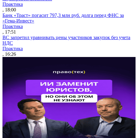
Практика
, 18:00
Банк «Траст» погасит 797,3 млн руб. долга перед ФНС за
«Гема-Инвест»
Практика
, 17:51
ВС запретил уравнивать цены участников закупок без учета
НДС
Практика
, 16:26