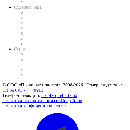
Авто
Судебная база
Картотека арбитражных дел
Решения арбитражных судов
Календарь рассмотрения арбитражных дел
Досье судей
Информация о судах
RSS лента новостей
Вакансии для юристов
Сервисы
Справочно-правовая система
Casebook: мониторинг дел
и компаний
Caselook: поиск и анализ практики
CASE.ONE: управление юридической службой
© ООО «Правовые новости». 2008-2026.
Номер свидетельства
ЭЛ № ФС 77 - 79910
.
Телефон редакции:
+7 (495) 645 37 60
Политика использования cookie-файлов
Политика конфиденциальности