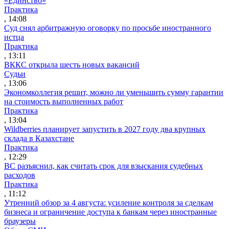
«Единство»
Практика
, 14:08
Суд снял арбитражную оговорку по просьбе иностранного
истца
Практика
, 13:11
ВККС открыла шесть новых вакансий
Судьи
, 13:06
Экономколлегия решит, можно ли уменьшить сумму гарантии
на стоимость выполненных работ
Практика
, 13:04
Wildberries планирует запустить в 2027 году два крупных
склада в Казахстане
Практика
, 12:29
ВС разъяснил, как считать срок для взыскания судебных
расходов
Практика
, 11:12
Утренний обзор за 4 августа: усиление контроля за сделкам
бизнеса и ограничение доступа к банкам через иностранные
браузеры