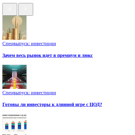
Спецвыпуск: инвестиции
Зачем весь рынок идет в премиум и люкс
Спецвыпуск: инвестиции
Готовы ли инвесторы к длинной игре с ЦОД?