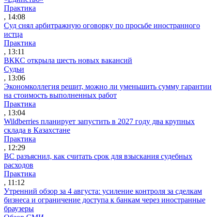
Практика
, 14:08
Суд снял арбитражную оговорку по просьбе иностранного
истца
Практика
, 13:11
ВККС открыла шесть новых вакансий
Судьи
, 13:06
Экономколлегия решит, можно ли уменьшить сумму гарантии
на стоимость выполненных работ
Практика
, 13:04
Wildberries планирует запустить в 2027 году два крупных
склада в Казахстане
Практика
, 12:29
ВС разъяснил, как считать срок для взыскания судебных
расходов
Практика
, 11:12
Утренний обзор за 4 августа: усиление контроля за сделкам
бизнеса и ограничение доступа к банкам через иностранные
браузеры