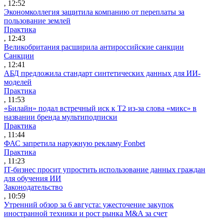
, 12:52
Экономколлегия защитила компанию от переплаты за
пользование землей
Практика
, 12:43
Великобритания расширила антироссийские санкции
Санкции
, 12:41
АБД предложила стандарт синтетических данных для ИИ-
моделей
Практика
, 11:53
«Билайн» подал встречный иск к Т2 из-за слова «микс» в
названии бренда мультиподписки
Практика
, 11:44
ФАС запретила наружную рекламу Fonbet
Практика
, 11:23
IT-бизнес просит упростить использование данных граждан
для обучения ИИ
Законодательство
, 10:59
Утренний обзор за 6 августа: ужесточение закупок
иностранной техники и рост рынка M&A за счет