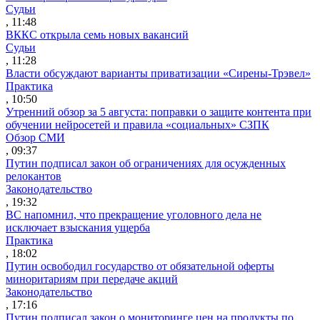
Судьи
, 11:48
ВККС открыла семь новых вакансий
Судьи
, 11:28
Власти обсуждают варианты приватизации «Сирены-Трэвел»
Практика
, 10:50
Утренний обзор за 5 августа: поправки о защите контента при
обучении нейросетей и правила «социальных» СЗПК
Обзор СМИ
, 09:37
Путин подписал закон об ограничениях для осужденных
релокантов
Законодательство
, 19:32
ВС напомнил, что прекращение уголовного дела не
исключает взыскания ущерба
Практика
, 18:02
Путин освободил государство от обязательной оферты
миноритариям при передаче акций
Законодательство
, 17:16
Путин подписал закон о мониторинге цен на продукты по