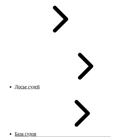
Досье судей
База судов