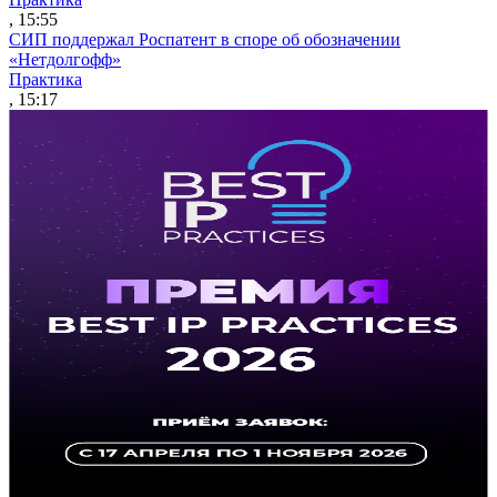
, 15:55
СИП поддержал Роспатент в споре об обозначении
«Нетдолгофф»
Практика
, 15:17