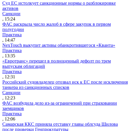
Суд ЕС истолкует санкционные нормы о разблокировке
активов
Санкции
, 15:24
ФАС раскрыла число жалоб в сфере закупок в первом
полугодии
Практика
, 14:47
NexTouch выкупит активы обанкротившегося «Кванта»
Практика
, 13:35
«Евротранс» перешел в полноценный дефолт по трем
выпускам облигаций
Практика
, 12:31
Российский судовладелец отозвал иск к ЕС после исключения
танкера из санкционных списков
Санкции
, 12:23
ФАС возбудила дело из-за ограничений при страховании
заемщиков
Практика
, 12:06
Самарская ККС приняла отставку главы облсуда Шилова
после проверки Генпрокуратуры