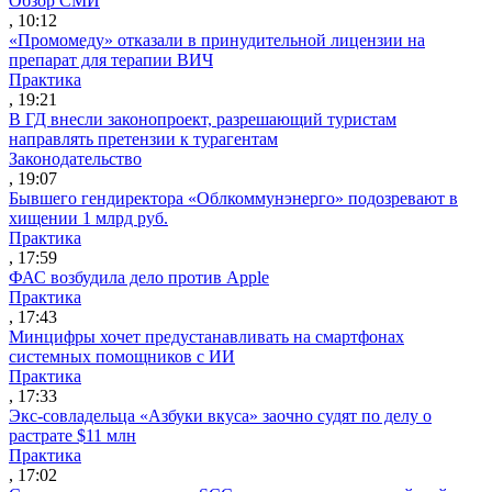
Обзор СМИ
, 10:12
«Промомеду» отказали в принудительной лицензии на
препарат для терапии ВИЧ
Практика
, 19:21
В ГД внесли законопроект, разрешающий туристам
направлять претензии к турагентам
Законодательство
, 19:07
Бывшего гендиректора «Облкоммунэнерго» подозревают в
хищении 1 млрд руб.
Практика
, 17:59
ФАС возбудила дело против Apple
Практика
, 17:43
Минцифры хочет предустанавливать на смартфонах
системных помощников с ИИ
Практика
, 17:33
Экс-совладельца «Азбуки вкуса» заочно судят по делу о
растрате $11 млн
Практика
, 17:02