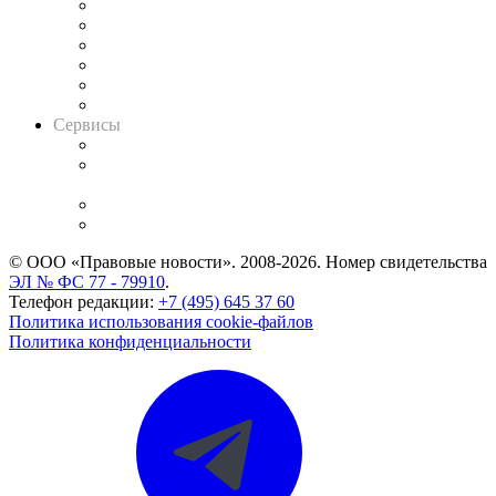
Решения арбитражных судов
Календарь рассмотрения арбитражных дел
Досье судей
Информация о судах
RSS лента новостей
Вакансии для юристов
Сервисы
Справочно-правовая система
Casebook: мониторинг дел
и компаний
Caselook: поиск и анализ практики
CASE.ONE: управление юридической службой
© ООО «Правовые новости». 2008-2026.
Номер свидетельства
ЭЛ № ФС 77 - 79910
.
Телефон редакции:
+7 (495) 645 37 60
Политика использования cookie-файлов
Политика конфиденциальности