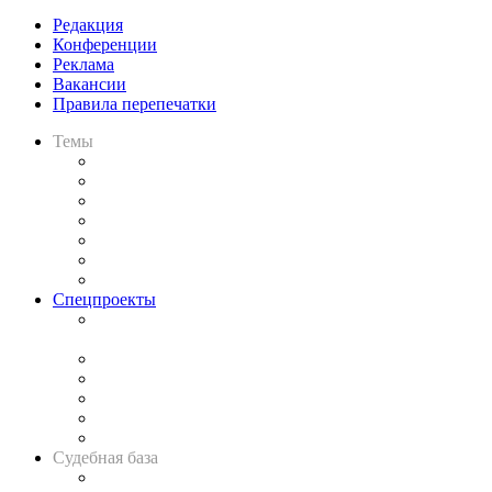
Редакция
Конференции
Реклама
Вакансии
Правила перепечатки
Темы
Практика
Законодательство
Процесс
Исследования
Рынок юридических услуг
Юридическое сообщество
Важнейшие правовые темы в прессе
Спецпроекты
Подкаст «В здравом уме
и твёрдой памяти»
Legal Design
Банкротная панорама
Советы для литигаторов
Сговоры на торгах
Авто
Судебная база
Картотека арбитражных дел