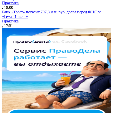
Практика
, 18:00
Банк «Траст» погасит 797,3 млн руб. долга перед ФНС за
«Гема-Инвест»
Практика
, 17:51