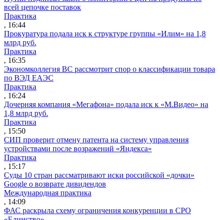
всей цепочке поставок
Практика
, 16:44
Прокуратура подала иск к структуре группы «Илим» на 1,8
млрд руб.
Практика
, 16:35
Экономколлегия ВС рассмотрит спор о классификации товара
по ВЭД ЕАЭС
Практика
, 16:24
Дочерняя компания «Мегафона» подала иск к «М.Видео» на
1,8 млрд руб.
Практика
, 15:50
СИП проверит отмену патента на систему управления
устройствами после возражений «Яндекса»
Практика
, 15:17
Суды 10 стран рассматривают иски российской «дочки»
Google о возврате дивидендов
Международная практика
, 14:09
ФАС раскрыла схему ограничения конкуренции в СРО
«Единство»