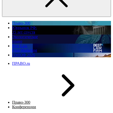
Право-300
Юррынок РФ:
35 лет спустя
Экологическое
право
Best Law
Firm Marketing
ПМЮФ 2026
ПРАВО.ru
Право-300
Конференции