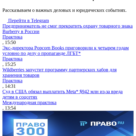
Рассказываем о важных деловых и юридических событиях.
Перейти в Telegram
Предприниматель не смог прекратить охрану товарного знака
Burberry в России
Практика
, 15:50
Экс-директора Popcorn Books приговорили к четырем годам
условно по делу о пропаганде ЛГБТ*
Практика
, 15:25
Wildberries запустит программу партнерских хабов для
хранения товаров
Практика
, 14:31
Суд в США обязал выплатить Meta* $942 млн из-за вреда
детям в соцсетях
Международная практика
, 13:54