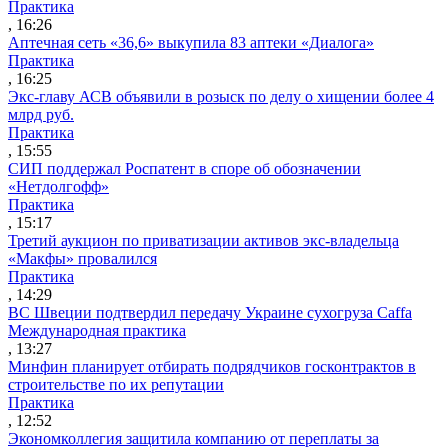
Практика
, 16:26
Аптечная сеть «36,6» выкупила 83 аптеки «Диалога»
Практика
, 16:25
Экс-главу АСВ объявили в розыск по делу о хищении более 4
млрд руб.
Практика
, 15:55
СИП поддержал Роспатент в споре об обозначении
«Нетдолгофф»
Практика
, 15:17
Третий аукцион по приватизации активов экс-владельца
«Макфы» провалился
Практика
, 14:29
ВС Швеции подтвердил передачу Украине сухогруза Caffa
Международная практика
, 13:27
Минфин планирует отбирать подрядчиков госконтрактов в
строительстве по их репутации
Практика
, 12:52
Экономколлегия защитила компанию от переплаты за