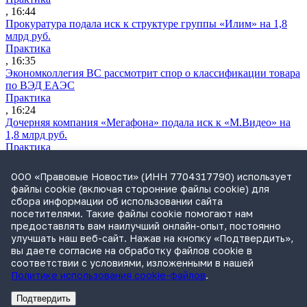
, 16:44
Прокуратура подала иск к структуре группы «Илим» на 1,8
млрд руб.
Практика
, 16:35
Экономколлегия ВС рассмотрит спор о классификации товара
по ВЭД ЕАЭС
Практика
, 16:24
Дочерняя компания «Мегафона» подала иск к «М.Видео» на
1,8 млрд руб.
Практика
, 15:50
СИП проверит отмену патента на систему управления
ООО «Правовые Новости» (ИНН 7704317790) использует
устройствами после возражений «Яндекса»
файлы cookie (включая сторонние файлы cookie) для
Практика
сбора информации об использовании сайта
, 15:17
посетителями. Такие файлы cookie помогают нам
Суды 10 стран рассматривают иски российской «дочки»
предоставлять вам наилучший онлайн-опыт, постоянно
Google о возврате дивидендов
улучшать наш веб-сайт. Нажав на кнопку «Подтвердить»,
Международная практика
вы даете согласие на обработку файлов cookie в
, 14:09
соответствии с условиями, изложенными в нашей
Политике использования cookie-файлов
.
Подтвердить
Реклама
Адвокатское бюро Санкт-Петербурга «Вертикаль» ИНН 7841290773
Реклама
АО"Право.ру" ИНН: 7708095468