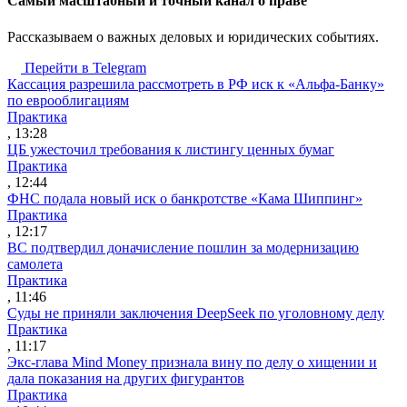
Cамый масштабный и точный канал о праве
Рассказываем о важных деловых и юридических событиях.
Перейти в Telegram
Кассация разрешила рассмотреть в РФ иск к «Альфа-Банку»
по еврооблигациям
Практика
, 13:28
ЦБ ужесточил требования к листингу ценных бумаг
Практика
, 12:44
ФНС подала новый иск о банкротстве «Кама Шиппинг»
Практика
, 12:17
ВС подтвердил доначисление пошлин за модернизацию
самолета
Практика
, 11:46
Суды не приняли заключения DeepSeek по уголовному делу
Практика
, 11:17
Экс-глава Mind Money признала вину по делу о хищении и
дала показания на других фигурантов
Практика