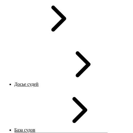
Досье судей
База судов