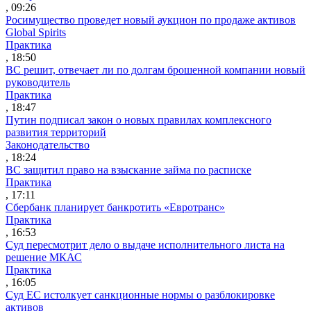
, 09:26
Росимущество проведет новый аукцион по продаже активов
Global Spirits
Практика
, 18:50
ВС решит, отвечает ли по долгам брошенной компании новый
руководитель
Практика
, 18:47
Путин подписал закон о новых правилах комплексного
развития территорий
Законодательство
, 18:24
ВС защитил право на взыскание займа по расписке
Практика
, 17:11
Сбербанк планирует банкротить «Евротранс»
Практика
, 16:53
Суд пересмотрит дело о выдаче исполнительного листа на
решение МКАС
Практика
, 16:05
Суд ЕС истолкует санкционные нормы о разблокировке
активов