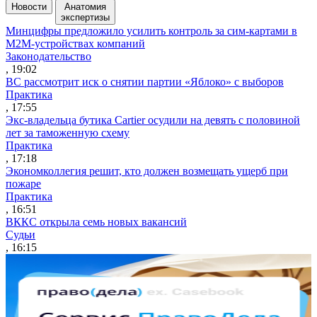
Новости
Анатомия
экспертизы
Минцифры предложило усилить контроль за сим-картами в
M2M-устройствах компаний
Законодательство
, 19:02
ВС рассмотрит иск о снятии партии «Яблоко» с выборов
Практика
, 17:55
Экс-владельца бутика Cartier осудили на девять с половиной
лет за таможенную схему
Практика
, 17:18
Экономколлегия решит, кто должен возмещать ущерб при
пожаре
Практика
, 16:51
ВККС открыла семь новых вакансий
Судьи
, 16:15