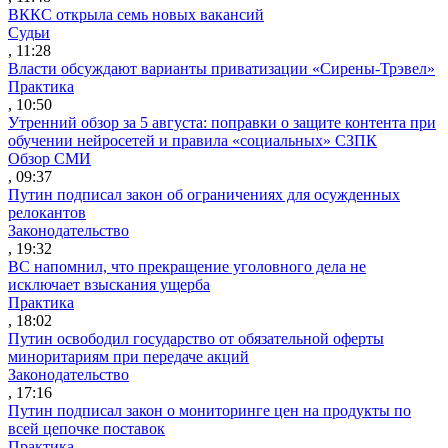
ВККС открыла семь новых вакансий
Судьи
, 11:28
Власти обсуждают варианты приватизации «Сирены-Трэвел»
Практика
, 10:50
Утренний обзор за 5 августа: поправки о защите контента при
обучении нейросетей и правила «социальных» СЗПК
Обзор СМИ
, 09:37
Путин подписал закон об ограничениях для осужденных
релокантов
Законодательство
, 19:32
ВС напомнил, что прекращение уголовного дела не
исключает взыскания ущерба
Практика
, 18:02
Путин освободил государство от обязательной оферты
миноритариям при передаче акций
Законодательство
, 17:16
Путин подписал закон о мониторинге цен на продукты по
всей цепочке поставок
Практика