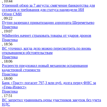
, 10:44
Утренний обзор за 7 августа: смягчение банкротства для
селлеров и требования для статуса нацмодели ИИ
Обзор СМИ
, 09:22
Путин разрешил приватизацию аэропорта Шереметьево
Практика
, 19:07
Wildberries начнет страховать товары от ударов дронов
Практика
, 18:56
ВС уточнил, когда дело можно пересмотреть по вновь
открывшимся обстоятельствам
Практика
, 18:06
Росреестр предложил новый механизм оспаривания
кадастровой стоимости
Практика
, 18:00
Банк «Траст» погасит 797,3 млн руб. долга перед ФНС за
«Гема-Инвест»
Практика
, 17:51
ВС запретил уравнивать цены участников закупок без учета
НДС