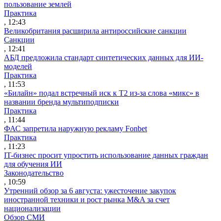
пользование землей
Практика
, 12:43
Великобритания расширила антироссийские санкции
Санкции
, 12:41
АБД предложила стандарт синтетических данных для ИИ-
моделей
Практика
, 11:53
«Билайн» подал встречный иск к Т2 из-за слова «микс» в
названии бренда мультиподписки
Практика
, 11:44
ФАС запретила наружную рекламу Fonbet
Практика
, 11:23
IT-бизнес просит упростить использование данных граждан
для обучения ИИ
Законодательство
, 10:59
Утренний обзор за 6 августа: ужесточение закупок
иностранной техники и рост рынка M&A за счет
национализации
Обзор СМИ