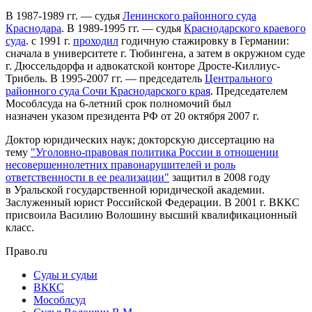
В 1987-1989 гг. — судья
Ленинского районного суда
Краснодара
. В 1989-1995 гг. — судья
Краснодарского краевого
суда
. с 1991 г.
проходил
годичную стажировку в Германии:
сначала в университете г. Тюбингена, а затем в окружном суде
г. Дюссельдорфа и адвокатской конторе Дросте-Киллиус-
Трибель. В 1995-2007 гг. — председатель
Центрального
районного суда Сочи Краснодарского края
. Председателем
Мособлсуда на 6-летний срок полномочий был
назначен указом президента РФ от 20 октября 2007 г.
Доктор юридических наук; докторскую диссертацию на
тему
"Уголовно-правовая политика России в отношении
несовершеннолетних правонарушителей и роль
ответственности в ее реализации"
защитил в 2008 году
в Уральской государственной юридической академии.
Заслуженный юрист Российской Федерации. В 2001 г. ВККС
присвоила Василию Волошину высший квалификационный
класс.
Право.ru
Суды и судьи
ВККС
Мособлсуд