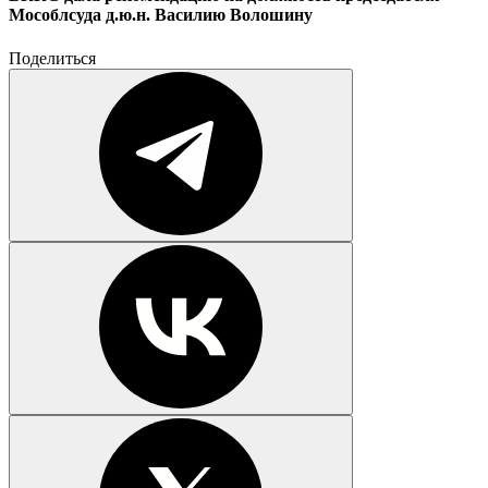
Мособлсуда д.ю.н. Василию Волошину
Поделиться