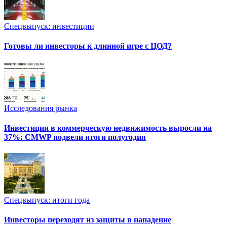
Спецвыпуск: инвестиции
Готовы ли инвесторы к длинной игре с ЦОД?
Исследования рынка
Инвестиции в коммерческую недвижимость выросли на
37%: CMWP подвели итоги полугодия
Спецвыпуск: итоги года
Инвесторы переходят из защиты в нападение