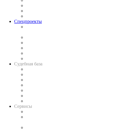
Исследования
Рынок юридических услуг
Юридическое сообщество
Важнейшие правовые темы в прессе
Спецпроекты
Подкаст «В здравом уме
и твёрдой памяти»
Legal Design
Банкротная панорама
Советы для литигаторов
Сговоры на торгах
Авто
Судебная база
Картотека арбитражных дел
Решения арбитражных судов
Календарь рассмотрения арбитражных дел
Досье судей
Информация о судах
RSS лента новостей
Вакансии для юристов
Сервисы
Справочно-правовая система
Casebook: мониторинг дел
и компаний
Caselook: поиск и анализ практики