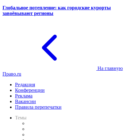
Глобальное потепление: как городские курорты
завоёвывают регионы
На главную
Право.ru
Редакция
Конференции
Реклама
Вакансии
Правила перепечатки
Темы
Практика
Законодательство
Процесс