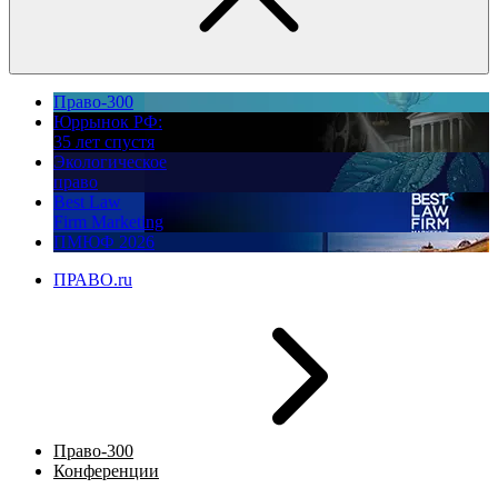
Право-300
Юррынок РФ:
35 лет спустя
Экологическое
право
Best Law
Firm Marketing
ПМЮФ 2026
ПРАВО.ru
Право-300
Конференции