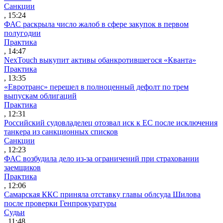
Санкции
, 15:24
ФАС раскрыла число жалоб в сфере закупок в первом
полугодии
Практика
, 14:47
NexTouch выкупит активы обанкротившегося «Кванта»
Практика
, 13:35
«Евротранс» перешел в полноценный дефолт по трем
выпускам облигаций
Практика
, 12:31
Российский судовладелец отозвал иск к ЕС после исключения
танкера из санкционных списков
Санкции
, 12:23
ФАС возбудила дело из-за ограничений при страховании
заемщиков
Практика
, 12:06
Самарская ККС приняла отставку главы облсуда Шилова
после проверки Генпрокуратуры
Судьи
, 11:48