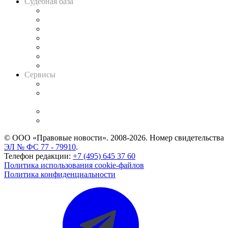
Судебная база
Картотека арбитражных дел
Решения арбитражных судов
Календарь рассмотрения арбитражных дел
Досье судей
Информация о судах
RSS лента новостей
Вакансии для юристов
Сервисы
Справочно-правовая система
Casebook: мониторинг дел
и компаний
Caselook: поиск и анализ практики
CASE.ONE: управление юридической службой
© ООО «Правовые новости». 2008-2026.
Номер свидетельства
ЭЛ № ФС 77 - 79910
.
Телефон редакции:
+7 (495) 645 37 60
Политика использования cookie-файлов
Политика конфиденциальности