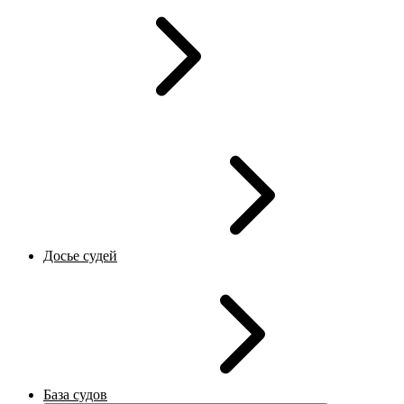
Досье судей
База судов