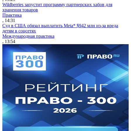
Wildberries запустит программу партнерских хабов для
хранения товаров
Практика
, 14:31
Суд в США обязал выплатить Meta* $942 млн из-за вреда
детям в соцсетях
Международная практика
, 13:54