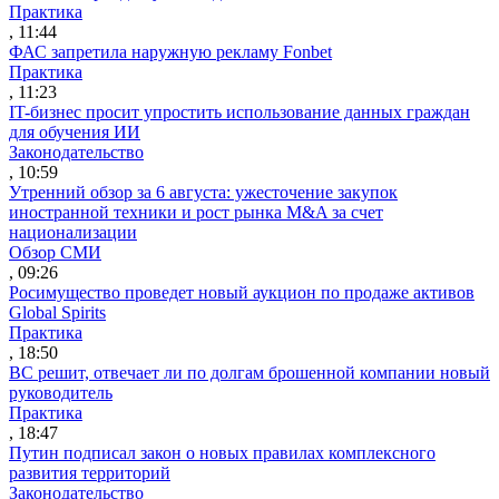
Практика
, 11:44
ФАС запретила наружную рекламу Fonbet
Практика
, 11:23
IT-бизнес просит упростить использование данных граждан
для обучения ИИ
Законодательство
, 10:59
Утренний обзор за 6 августа: ужесточение закупок
иностранной техники и рост рынка M&A за счет
национализации
Обзор СМИ
, 09:26
Росимущество проведет новый аукцион по продаже активов
Global Spirits
Практика
, 18:50
ВС решит, отвечает ли по долгам брошенной компании новый
руководитель
Практика
, 18:47
Путин подписал закон о новых правилах комплексного
развития территорий
Законодательство