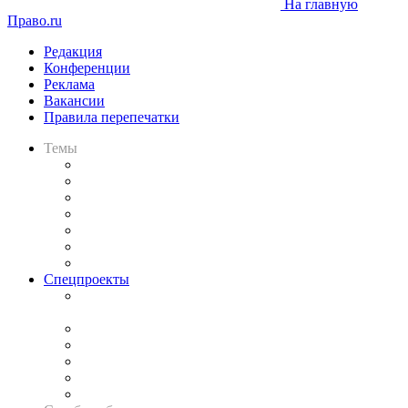
На главную
Право.ru
Редакция
Конференции
Реклама
Вакансии
Правила перепечатки
Темы
Практика
Законодательство
Процесс
Исследования
Рынок юридических услуг
Юридическое сообщество
Важнейшие правовые темы в прессе
Спецпроекты
Подкаст «В здравом уме
и твёрдой памяти»
Legal Design
Банкротная панорама
Советы для литигаторов
Сговоры на торгах
Авто