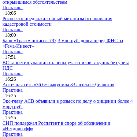
открывшимся обстоятельствам
Практика
, 18:06
Росреестр предложил новый механизм оспаривания
кадастровой стоимости
Практика
, 18:00
Банк «Траст» погасит 797,3 млн руб. долга перед ФНС за
«Гема-Инвест»
Практика
, 17:51
ВС запретил уравнивать цены участников закупок без учета
НДС
Практика
, 16:26
Аптечная сеть «36,6» выкупила 83 аптеки «Диалога»
Практика
, 16:25
Экс-главу АСВ объявили в розыск по делу о хищении более 4
млрд руб.
Практика
, 15:55
СИП поддержал Роспатент в споре об обозначении
«Нетдолгофф»
Практика