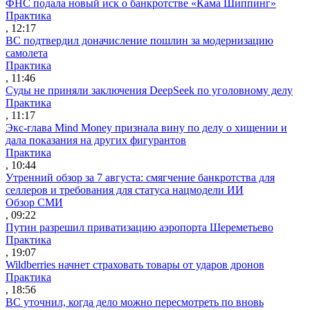
ФНС подала новый иск о банкротстве «Кама Шиппинг»
Практика
, 12:17
ВС подтвердил доначисление пошлин за модернизацию
самолета
Практика
, 11:46
Суды не приняли заключения DeepSeek по уголовному делу
Практика
, 11:17
Экс-глава Mind Money признала вину по делу о хищении и
дала показания на других фигурантов
Практика
, 10:44
Утренний обзор за 7 августа: смягчение банкротства для
селлеров и требования для статуса нацмодели ИИ
Обзор СМИ
, 09:22
Путин разрешил приватизацию аэропорта Шереметьево
Практика
, 19:07
Wildberries начнет страховать товары от ударов дронов
Практика
, 18:56
ВС уточнил, когда дело можно пересмотреть по вновь