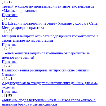
, 15:17
Третий аукцион по приватизации активов экс-владельца
«Макфы» провалился
Практика
, 14:29
ВС Швеции подтвердил передачу Украине сухогруза Caffa
Международная практика
, 13:27
Минфин планирует отбирать подрядчиков госконтрактов в
строительстве по их репутации
Практика
, 12:52
Экономколлегия защитила компанию от переплаты за
пользование землей
Практика
, 12:43
Великобритания расширила антироссийские санкции
Санкции
, 12:41
АБД предложила стандарт синтетических данных для ИИ-
моделей
Практика
, 11:53
«Билайн» подал встречный иск к Т2 из-за слова «микс» в
названии бренда мультиподписки