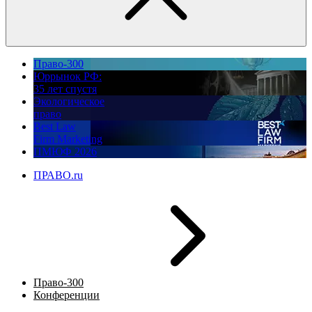
Право-300
Юррынок РФ:
35 лет спустя
Экологическое
право
Best Law
Firm Marketing
ПМЮФ 2026
ПРАВО.ru
Право-300
Конференции