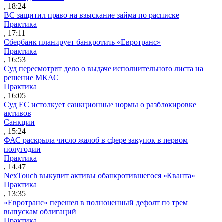
, 18:24
ВС защитил право на взыскание займа по расписке
Практика
, 17:11
Сбербанк планирует банкротить «Евротранс»
Практика
, 16:53
Суд пересмотрит дело о выдаче исполнительного листа на
решение МКАС
Практика
, 16:05
Суд ЕС истолкует санкционные нормы о разблокировке
активов
Санкции
, 15:24
ФАС раскрыла число жалоб в сфере закупок в первом
полугодии
Практика
, 14:47
NexTouch выкупит активы обанкротившегося «Кванта»
Практика
, 13:35
«Евротранс» перешел в полноценный дефолт по трем
выпускам облигаций
Практика