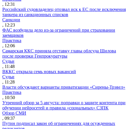
, 12:31
Российский судовладелец отозвал иск к ЕС после исключения
танкера из санкционных списков
Санкции
, 12:23
ФАС возбудила дело из-за ограничений при страховании
заемщиков
Практика
, 12:06
Самарская ККС приняла отставку главы облсуда Шилова
после проверки Генпрокуратуры
Судьи
, 11:48
ВККС открыла семь новых вакансий
Судьи
, 11:28
Власти обсуждают варианты приватизации «Сирены-Трэвел»
Практика
, 10:50
Утренний обзор за 5 августа: поправки о защите контента при
обучении нейросетей и правила «социальных» СЗПК
Обзор СМИ
, 09:37
Путин подписал закон об ограничениях для осужденных
релокантов