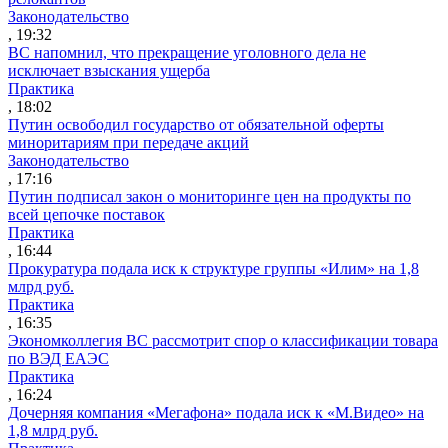
Законодательство
, 19:32
ВС напомнил, что прекращение уголовного дела не
исключает взыскания ущерба
Практика
, 18:02
Путин освободил государство от обязательной оферты
миноритариям при передаче акций
Законодательство
, 17:16
Путин подписал закон о мониторинге цен на продукты по
всей цепочке поставок
Практика
, 16:44
Прокуратура подала иск к структуре группы «Илим» на 1,8
млрд руб.
Практика
, 16:35
Экономколлегия ВС рассмотрит спор о классификации товара
по ВЭД ЕАЭС
Практика
, 16:24
Дочерняя компания «Мегафона» подала иск к «М.Видео» на
1,8 млрд руб.