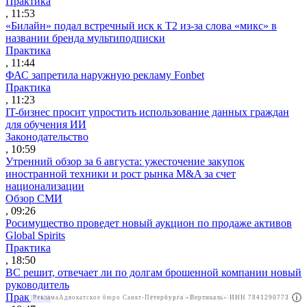
Практика
, 11:53
«Билайн» подал встречный иск к Т2 из-за слова «микс» в
названии бренда мультиподписки
Практика
, 11:44
ФАС запретила наружную рекламу Fonbet
Практика
, 11:23
IT-бизнес просит упростить использование данных граждан
для обучения ИИ
Законодательство
, 10:59
Утренний обзор за 6 августа: ужесточение закупок
иностранной техники и рост рынка M&A за счет
национализации
Обзор СМИ
, 09:26
Росимущество проведет новый аукцион по продаже активов
Global Spirits
Практика
, 18:50
ВС решит, отвечает ли по долгам брошенной компании новый
руководитель
Практика
Реклама
Адвокатское бюро Санкт-Петербурга «Вертикаль» ИНН 7841290773
Реклама
АО"Право.ру" ИНН: 7708095468