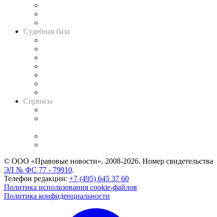
Советы для литигаторов
Сговоры на торгах
Авто
Судебная база
Картотека арбитражных дел
Решения арбитражных судов
Календарь рассмотрения арбитражных дел
Досье судей
Информация о судах
RSS лента новостей
Вакансии для юристов
Сервисы
Справочно-правовая система
Casebook: мониторинг дел
и компаний
Caselook: поиск и анализ практики
CASE.ONE: управление юридической службой
© ООО «Правовые новости». 2008-2026.
Номер свидетельства
ЭЛ № ФС 77 - 79910
.
Телефон редакции:
+7 (495) 645 37 60
Политика использования cookie-файлов
Политика конфиденциальности