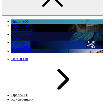
Право-300
Юррынок РФ:
35 лет спустя
Экологическое
право
Best Law
Firm Marketing
ПМЮФ 2026
ПРАВО.ru
Право-300
Конференции