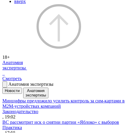
вверх
18+
Анатомия
экспертизы
Смотреть
Анатомия экспертизы
Новости
Анатомия
экспертизы
Минцифры предложило усилить контроль за сим-картами в
M2M-устройствах компаний
Законодательство
, 19:02
ВС рассмотрит иск о снятии партии «Яблоко» с выборов
Практика
, 17:55