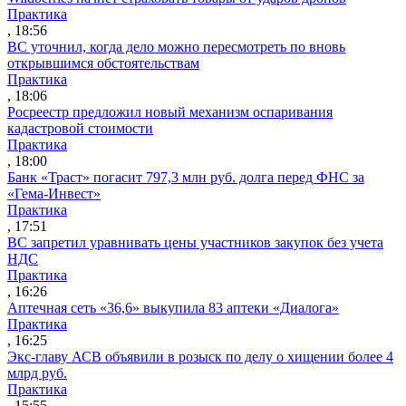
Практика
, 18:56
ВС уточнил, когда дело можно пересмотреть по вновь
открывшимся обстоятельствам
Практика
, 18:06
Росреестр предложил новый механизм оспаривания
кадастровой стоимости
Практика
, 18:00
Банк «Траст» погасит 797,3 млн руб. долга перед ФНС за
«Гема-Инвест»
Практика
, 17:51
ВС запретил уравнивать цены участников закупок без учета
НДС
Практика
, 16:26
Аптечная сеть «36,6» выкупила 83 аптеки «Диалога»
Практика
, 16:25
Экс-главу АСВ объявили в розыск по делу о хищении более 4
млрд руб.
Практика
, 15:55