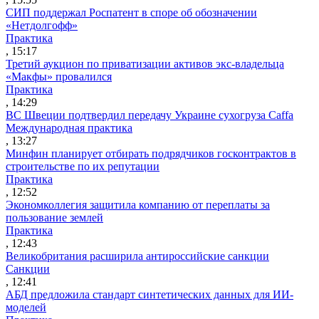
СИП поддержал Роспатент в споре об обозначении
«Нетдолгофф»
Практика
, 15:17
Третий аукцион по приватизации активов экс-владельца
«Макфы» провалился
Практика
, 14:29
ВС Швеции подтвердил передачу Украине сухогруза Caffa
Международная практика
, 13:27
Минфин планирует отбирать подрядчиков госконтрактов в
строительстве по их репутации
Практика
, 12:52
Экономколлегия защитила компанию от переплаты за
пользование землей
Практика
, 12:43
Великобритания расширила антироссийские санкции
Санкции
, 12:41
АБД предложила стандарт синтетических данных для ИИ-
моделей