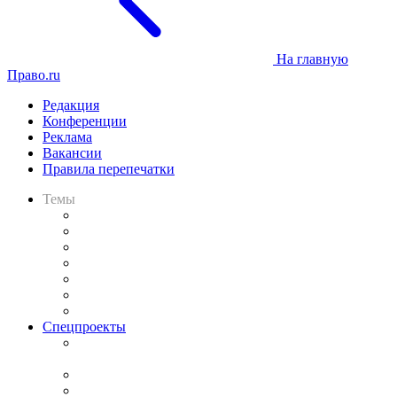
На главную
Право.ru
Редакция
Конференции
Реклама
Вакансии
Правила перепечатки
Темы
Практика
Законодательство
Процесс
Исследования
Рынок юридических услуг
Юридическое сообщество
Важнейшие правовые темы в прессе
Спецпроекты
Подкаст «В здравом уме
и твёрдой памяти»
Legal Design
Банкротная панорама