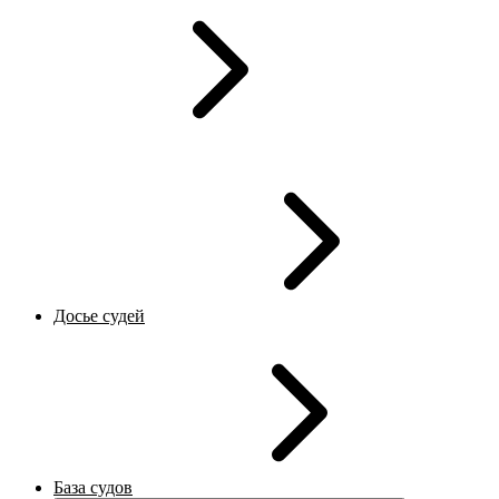
Досье судей
База судов