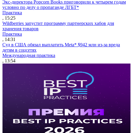
Экс-директора Popcorn Books приговорили к четырем годам
условно по делу о пропаганде ЛГБТ*
Практика
, 15:25
Wildberries запустит программу партнерских хабов для
хранения товаров
Практика
, 14:31
Суд в США обязал выплатить Meta* $942 млн из-за вреда
детям в соцсетях
Международная практика
, 13:54