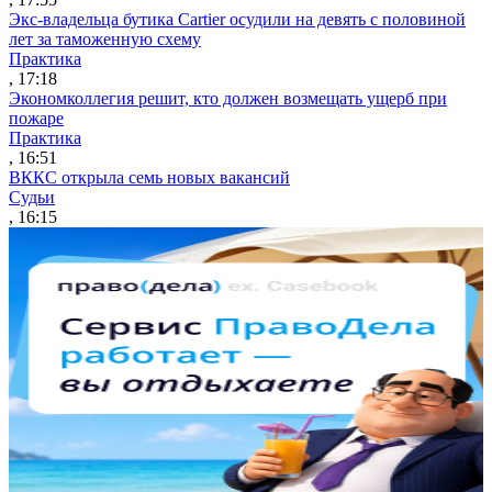
Экс-владельца бутика Cartier осудили на девять с половиной
лет за таможенную схему
Практика
, 17:18
Экономколлегия решит, кто должен возмещать ущерб при
пожаре
Практика
, 16:51
ВККС открыла семь новых вакансий
Судьи
, 16:15