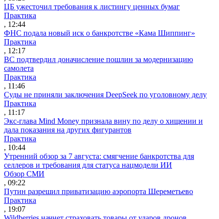
ЦБ ужесточил требования к листингу ценных бумаг
Практика
, 12:44
ФНС подала новый иск о банкротстве «Кама Шиппинг»
Практика
, 12:17
ВС подтвердил доначисление пошлин за модернизацию
самолета
Практика
, 11:46
Суды не приняли заключения DeepSeek по уголовному делу
Практика
, 11:17
Экс-глава Mind Money признала вину по делу о хищении и
дала показания на других фигурантов
Практика
, 10:44
Утренний обзор за 7 августа: смягчение банкротства для
селлеров и требования для статуса нацмодели ИИ
Обзор СМИ
, 09:22
Путин разрешил приватизацию аэропорта Шереметьево
Практика
, 19:07
Wildberries начнет страховать товары от ударов дронов