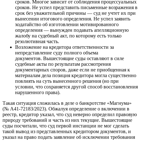
сроков.
Многое зависит от соблюдения процессуальных
сроков. Не успел представить письменные возражения в
срок без уважительной причины — суд не учтет их при
вынесении итогового определения. Не успел заявить
ходатайство об изготовлении мотивированного
определения — вынужден подавать апелляционную
жалобу на судебный акт, по которому есть только
резолютивная часть.
Возложение на кредитора ответственности за
непредставление суду полного объема
документов.
Вышестоящие суды оставляют в силе
судебные акты по результатам рассмотрения
документарных споров, даже если не приобщенная к
материалам дела позиция кредитора могла существенно
повлиять на суть вынесенного решения (но при
условии, что сохраняется другой способ восстановления
нарушенного права).
Такая ситуация сложилась в деле о банкротстве «Магнума»
(№ А41-72183/2023). Обжалуя определение о включении в
реестр, кредитор указал, что суд неверно определил правовую
природу требований и часть из них текущие. Вышестоящие
суды посчитали, что суд первой инстанции не мог сделать
такой вывод из представленных кредитором документов, и
указал на право подать заявление об исключении требования