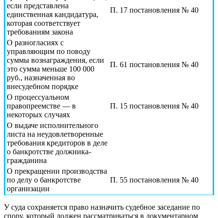
если представлена
П. 17 постановления № 40
единственная кандидатура,
которая соответствует
требованиям закона
О разногласиях с
управляющим по поводу
суммы вознаграждения, если
П. 61 постановления № 40
это сумма меньше 100 000
руб., назначенная во
внесудебном порядке
О процессуальном
правопреемстве — в
П. 15 постановления № 40
некоторых случаях
О выдаче исполнительного
листа на неудовлетворенные
требования кредиторов в деле
о банкротстве должника-
гражданина
О прекращении производства
по делу о банкротстве
П. 55 постановления № 40
организации
У суда сохраняется право назначить судебное заседание по
спору, который должен рассматриваться в документарном