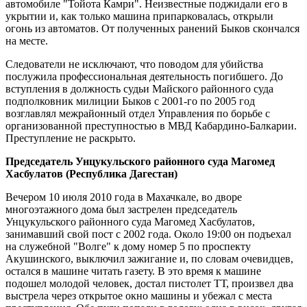
автомобиле "Тойота Камри". Неизвестные поджидали его в
укрытии и, как только машина припарковалась, открыли
огонь из автоматов. От полученных ранений Быков скончался
на месте.
Следователи не исключают, что поводом для убийства
послужила профессиональная деятельность погибшего. До
вступления в должность судьи Майского районного суда
подполковник милиции Быков с 2001-го по 2005 год
возглавлял межрайонный отдел Управления по борьбе с
организованной преступностью в МВД Кабардино-Балкарии.
Преступление не раскрыто.
Председатель Унцукульского районного суда Магомед
Хасбулатов (Республика Дагестан)
Вечером 10 июля 2010 года в Махачкале, во дворе
многоэтажного дома был застрелен председатель
Унцукульского районного суда Магомед Хасбулатов,
занимавший свой пост с 2002 года. Около 19:00 он подъехал
на служебной "Волге" к дому номер 5 по проспекту
Акушинского, выключил зажигание и, по словам очевидцев,
остался в машине читать газету. В это время к машине
подошел молодой человек, достал пистолет ТТ, произвел два
выстрела через открытое окно машины и убежал с места