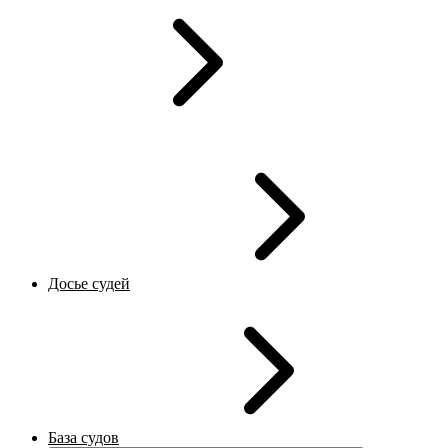
Досье судей
База судов