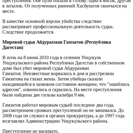
преступления. Обе пули попали в голову: одна в висок, другая
в затылок. От полученных ранений Хасбулатов скончался на
месте.
В качестве основной версии убийства следствие
рассматривает профессиональную деятельность судьи.
Следствие продолжается.
Мировой судья Абдурахман Гамзатов (Республика
Дагестан)
В ночь на 8 июня 2010 года в селении Унцукуль
Унцукульского района Республики Дагестан в собственном
доме был убит мировой судья Абдурахман
Гамзатов. Неизвестные ворвались в дом и расстреляли
Гамзатова на глазах жены. Затем убийцы сказали
находившейся в шоковом состоянии женщине, что "ошиблись
адресом", извинились и скрылись. На месте преступления
были найдены две гильзы калибра 9 мм.
Гамзатов работал мировым судьей последние два года,
рассмотрением громких преступлений он не занимался. До
2008 года он служил в органах прокуратуры, а до 1997 года
возглавлял Администрацию Унцукульского района.
Преступление не раскрыто.