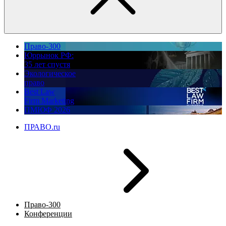
Право-300
Юррынок РФ:
35 лет спустя
Экологическое
право
Best Law
Firm Marketing
ПМЮФ 2026
ПРАВО.ru
Право-300
Конференции