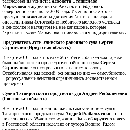
расследования убийства
адвоката Станислава
Маркелова
и журналистки Анастасии Бабуровой,
совершенного в январе 2009 года. Именно после этого
преступления активисты движения "антифа" передали
оперативникам фотографию небритого молодого человека
в бейсболке и натянутом на нее капюшоне, которые
"крутился" возле Маркелова и показался им подозрительным.
Председатель Усть-Удинского районного суда Сергей
Стряпулин (Иркутская область)
В марте 2010 года в поселке Усть-Уда в собственном гараже
было найдено тело председателя районного суда
Сергея
Стряпулина
с огнестрельным ранением в голову.
Отрабатывался ряд версий, основная из них — самоубийство.
Процессуальные действия ограничились доследственной
проверкой.
Судья Таганрогского городского суда Андрей Рыбальченко
(Ростовская область)
В марте 2010 года покончил жизнь самоубийством судья
Таганрогского городского суда
Андрей Рыбальченко
. Тело
повесившегося 35-летнего мужчины было обнаружено в лесу
в Ростовской области недалеко от хутора Водино. Рядом
стояла его машина.