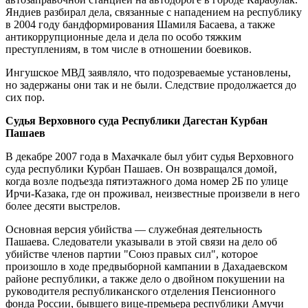
Яндиев разбирал дела, связанные с нападением на республику
в 2004 году бандформирования Шамиля Басаева, а также
антикоррупционные дела и дела по особо тяжким
преступлениям, в том числе в отношении боевиков.
Ингушское МВД заявляло, что подозреваемые установлены,
но задержаны они так и не были. Следствие продолжается до
сих пор.
Судья Верховного суда Республики Дагестан Курбан
Пашаев
В декабре 2007 года в Махачкале был убит судья Верховного
суда республики Курбан Пашаев. Он возвращался домой,
когда возле подъезда пятиэтажного дома номер 2Б по улице
Ирчи-Казака, где он проживал, неизвестные произвели в него
более десяти выстрелов.
Основная версия убийства — служебная деятельность
Пашаева. Следователи указывали в этой связи на дело об
убийстве членов партии "Союз правых сил", которое
произошло в ходе предвыборной кампании в Дахадаевском
районе республики, а также дело о двойном покушении на
руководителя республиканского отделения Пенсионного
фонда России, бывшего вице-премьера республики Амучи