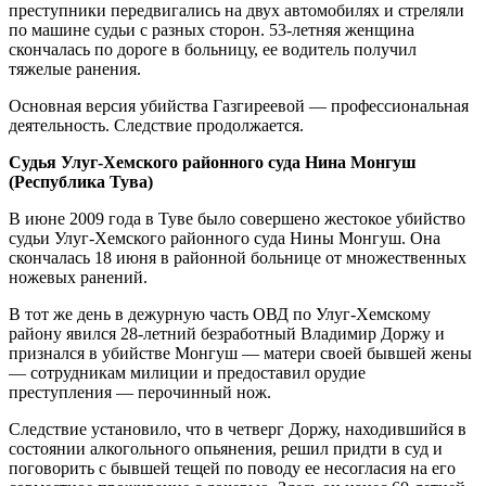
преступники передвигались на двух автомобилях и стреляли
по машине судьи с разных сторон. 53-летняя женщина
скончалась по дороге в больницу, ее водитель получил
тяжелые ранения.
Основная версия убийства Газгиреевой — профессиональная
деятельность. Следствие продолжается.
Судья Улуг-Хемского районного суда Нина Монгуш
(Республика Тува)
В июне 2009 года в Туве было совершено жестокое убийство
судьи Улуг-Хемского районного суда Нины Монгуш. Она
скончалась 18 июня в районной больнице от множественных
ножевых ранений.
В тот же день в дежурную часть ОВД по Улуг-Хемскому
району явился 28-летний безработный Владимир Доржу и
признался в убийстве Монгуш — матери своей бывшей жены
— сотрудникам милиции и предоставил орудие
преступления — перочинный нож.
Следствие установило, что в четверг Доржу, находившийся в
состоянии алкогольного опьянения, решил придти в суд и
поговорить с бывшей тещей по поводу ее несогласия на его