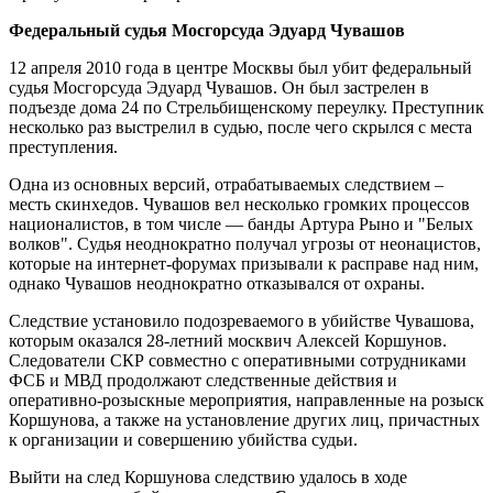
Федеральный судья Мосгорсуда Эдуард Чувашов
12 апреля 2010 года в центре Москвы был убит федеральный
судья Мосгорсуда Эдуард Чувашов. Он был застрелен в
подъезде дома 24 по Стрельбищенскому переулку. Преступник
несколько раз выстрелил в судью, после чего скрылся с места
преступления.
Одна из основных версий, отрабатываемых следствием –
месть скинхедов. Чувашов вел несколько громких процессов
националистов, в том числе — банды Артура Рыно и "Белых
волков". Судья неоднократно получал угрозы от неонацистов,
которые на интернет-форумах призывали к расправе над ним,
однако Чувашов неоднократно отказывался от охраны.
Следствие установило подозреваемого в убийстве Чувашова,
которым оказался 28-летний москвич Алексей Коршунов.
Следователи СКР совместно с оперативными сотрудниками
ФСБ и МВД продолжают следственные действия и
оперативно-розыскные мероприятия, направленные на розыск
Коршунова, а также на установление других лиц, причастных
к организации и совершению убийства судьи.
Выйти на след Коршунова следствию удалось в ходе