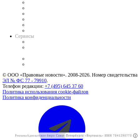
Решения арбитражных судов
Календарь рассмотрения арбитражных дел
Досье судей
Информация о судах
RSS лента новостей
Вакансии для юристов
Сервисы
Справочно-правовая система
Casebook: мониторинг дел
и компаний
Caselook: поиск и анализ практики
CASE.ONE: управление юридической службой
© ООО «Правовые новости». 2008-2026.
Номер свидетельства
ЭЛ № ФС 77 - 79910
.
Телефон редакции:
+7 (495) 645 37 60
Политика использования cookie-файлов
Политика конфиденциальности
Реклама
Адвокатское бюро Санкт-Петербурга «Вертикаль» ИНН 7841290773
Реклама
АО"ПРАВО.РУ" ИНН: 7708095468