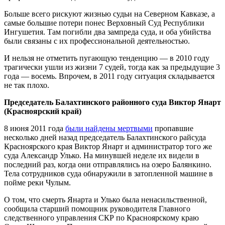
Больше всего рискуют жизнью судьи на Северном Кавказе, а
самые большие потери понес Верховный Суд Республики
Ингушетия. Там погибли два зампреда суда, и оба убийства
были связаны с их профессиональной деятельностью.
И нельзя не отметить пугающую тенденцию — в 2010 году
трагически ушли из жизни 7 судей, тогда как за предыдущие 3
года — восемь. Впрочем, в 2011 году ситуация складывается
не так плохо.
Председатель Балахтинского районного суда Виктор Янарт
(Красноярский край)
8 июня 2011 года
были найдены мертвыми
пропавшие
несколько дней назад председатель Балахтинского райсуда
Красноярского края Виктор Янарт и администратор того же
суда Александр Улько. На минувшей неделе их видели в
последний раз, когда они отправлялись на озеро Балянкино.
Тела сотрудников суда обнаружили в затопленной машине в
пойме реки Чулым.
О том, что смерть Янарта и Улько была ненасильственной,
сообщила старший помощник руководителя Главного
следственного управления СКР по Красноярскому краю