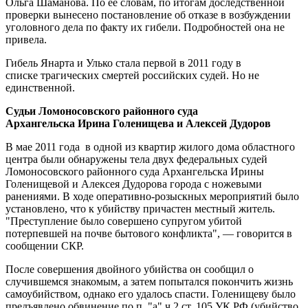
Ольга Шаманова. По ее словам, по итогам доследственной
проверки вынесено постановление об отказе в возбуждении
уголовного дела по факту их гибели. Подробностей она не
привела.
Гибель Янарта и Улько стала первой в 2011 году в
списке трагических смертей российских судей. Но не
единственной.
Судьи Ломоносовского районного суда
Архангельска
Ирина Голенищева и Алексей Дудоров
В мае 2011 года в одной из квартир жилого дома областного
центра были обнаружены тела двух федеральных судей
Ломоносовского районного суда Архангельска Ирины
Голенищевой и Алексея Дудорова города с ножевыми
ранениями. В ходе оперативно-розыскных мероприятий было
установлено, что к убийству причастен местный житель.
"Преступление было совершено супругом убитой
потерпевшей на почве бытового конфликта", — говорится в
сообщении СКР.
После совершения двойного убийства он сообщил о
случившемся знакомым, а затем попытался покончить жизнь
самоубийством, однако его удалось спасти. Голенищеву было
предъявлено обвинение по п. "а" ч.2 ст. 105 УК РФ (убийство