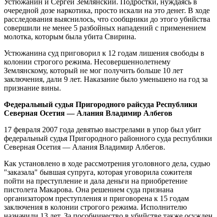
Устюжанин и Сергей Землянский. Подростки, нуждаясь в
очередной дозе наркотика, просто искали на это денег. В ходе
расследования выяснилось, что сообщники до этого убийства
совершили не менее 5 разбойных нападений с применением
молотка, которым была убита Свирина.
Устюжанина суд приговорил к 12 годам лишения свободы в
колонии строгого режима. Несовершеннолетнему
Землянскому, который не мог получить больше 10 лет
заключения, дали 9 лет. Наказание было уменьшено на год за
признание вины.
Федеральный судья Пригородного райсуда Республики
Северная Осетия — Алания Владимир Албегов
17 февраля 2007 года девятью выстрелами в упор был убит
федеральный судья Пригородного районного суда республики
Северная Осетия — Алания Владимир Албегов.
Как установлено в ходе рассмотрения уголовного дела, судью
"заказала" бывшая супруга, которая уговорила сожителя
пойти на преступление и дала деньги на приобретение
пистолета Макарова. Она решением суда признана
организатором преступления и приговорена к 15 годам
заключения в колонии строгого режима. Исполнителю
назначили 13 лет. За пособничество в убийстве также осужден