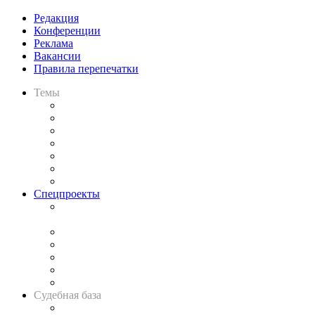
Редакция
Конференции
Реклама
Вакансии
Правила перепечатки
Темы
Практика
Законодательство
Процесс
Исследования
Рынок юридических услуг
Юридическое сообщество
Важнейшие правовые темы в прессе
Спецпроекты
Подкаст «В здравом уме
и твёрдой памяти»
Legal Design
Банкротная панорама
Советы для литигаторов
Сговоры на торгах
Авто
Судебная база
Картотека арбитражных дел