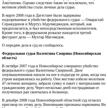
Амутинова. Однако следствие также не исключало, что
мотивом убийства стали личные дела судьи.
В марте 2008 года в Дагестане были задержаны
подозреваемые в убийстве федерального судьи — Омарасхаб
Серажудинов и Муртуз Абдулмеджидов, который, как
предполагается, и был непосредственным исполнителем.
Кроме того, в федеральном розыске находится третий
фигурант дела — Мухтар Магомедов.
О передаче дела в суд не сообщалось.
Федеральная судья Валентина Свирина (Новосибирская
область)
В октябре 2007 года в Новосибирске совершено убийство
федерального судьи Валентины Свириной. Двое
злоумышленников напали на нее в подъезде ее дома, когда она
утром направлялась на работу. Они жестоко избили молотком
47-летнюю женщину, забрали сумку и пакет с материалами по
гражданскому делу. Через несколько дней пострадавшая от
полученных ран скончалась в больнице.
В декабре 2008 года Новосибирский областной суд огласил
приговор по этому делу. Виновными признаны наркоманы Ян