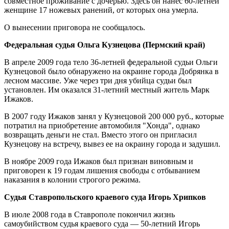
совместное проживание с дочерью. Здесь он нанес 60-летней
женщине 17 ножевых ранений, от которых она умерла.
О вынесении приговора не сообщалось.
Федеральная судья Ольга Кузнецова (Пермский край)
В апреле 2009 года тело 36-летней федеральной судьи Ольги
Кузнецовой было обнаружено на окраине города Добрянка в
лесном массиве. Уже через три дня убийца судьи был
установлен. Им оказался 31-летний местный житель Марк
Ижаков.
В 2007 году Ижаков занял у Кузнецовой 200 000 руб., которые
потратил на приобретение автомобиля "Хонда", однако
возвращать деньги не стал. Вместо этого он пригласил
Кузнецову на встречу, вывез ее на окраину города и задушил.
В ноябре 2009 года Ижаков был признан виновным и
приговорен к 19 годам лишения свободы с отбыванием
наказания в колонии строгого режима.
Судья Ставропольского краевого суда Игорь Хрипков
В июле 2008 года в Ставрополе покончил жизнь
самоубийством судья краевого суда — 50-летний Игорь