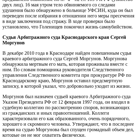
двух лиц). 16 мая утром тело обвиняемого со следами
удушения было обнаружено в больнице УФСИН, куда он был
переведен после избрания в отношении него меры пресечения
в виде заключения под стражу. В ходе проверки было
установлено, что Голенищев покончил жизнь самоубийством.
Судья Арбитражного суда Краснодарского края Сергей
Моргунов
В декабре 2010 года в Краснодаре найден повешенным судья
краевого арбитражного суда Сергей Моргунов. Моргунова
обнаружила мертвым его мать, которая проживала вместе с
ним. По словам помощника руководителя Следственного
управления Следственного комитета при прокуратуре РФ по
Краснодарскому краю, Моргунов оставил предсмертную
записку, в которой указал, что добровольно уходит из жизни.
Моргунов был назначен судьей краевого Арбитражного суда
Указом Президента РФ от 12 февраля 1997 года, он входил в
судебную коллегию по рассмотрению споров, возникающих
из гражданских и иных правоотношений. Коллеги
характеризовали его как образованного, очень порядочного,
хорошего и скромного человека. Утверждают, что в последнее
время на судью Моргунова был спущен громадный объем дел,
которые он не мог охватить физически.