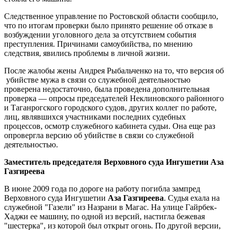
Следственное управление по Ростовской области сообщило,
что по итогам проверки было принято решение об отказе в
возбуждении уголовного дела за отсутствием события
преступления. Причинами самоубийства, по мнению
следствия, явились проблемы в личной жизни.
После жалобы жены Андрея Рыбальченко на то, что версия об
убийстве мужа в связи со служебной деятельностью
проверена недостаточно, была проведена дополнительная
проверка — опросы председателей Неклиновского районного
и Таганрогского городского судов, других коллег по работе,
лиц, являвшихся участниками последних судебных
процессов, осмотр служебного кабинета судьи. Она еще раз
опровергла версию об убийстве в связи со служебной
деятельностью.
Заместитель председателя Верховного суда Ингушетии Аза
Газгиреева
В июне 2009 года по дороге на работу погибла зампред
Верховного суда Ингушетии
Аза
Газгиреева
. Судья ехала на
служебной "Газели" из Назрани в Магас. На улице Гайрбек-
Хаджи ее машину, по одной из версий, настигла бежевая
"шестерка", из которой был открыт огонь. По другой версии,