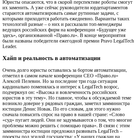
Юристы опасаются, что в скорой перспективе роботы смогут
их заменить. А уже сейчас руководители юрдепартаментов
стараются автоматизировать самые рутинные задачи, с
которыми приходится работать ежедневно. Варианты таких
технологий разные – о них и рассказали топ-менеджеры
ведущих российских фирм на конференции «Будущее уже
здесь», организованной «Право.ru». В конце мероприятия
были названы победители ежегодной премии Pravo LegalTech
Leader.
Хайп и реальность в автоматизации
Очень долго юристы оставались за бортом автоматизации,
отметил в самом начале конференции CEO «Право.ru»
Алексей Пелевин. Но за последние три года ситуация
кардинально поменялась и интерес к LegalTech возрос,
подчеркнул он: «Высока и вовлеченность российских
юристов в эту тему». Но главное, чтобы к обсуждаемой теме
возникло доверие у рядовых граждан, заметил замминистра
юстиции Денис Новак. По его словам, для этого нужно
сначала повысить спрос на право в нашей стране: «Слово
«суд» пугает людей. Они не задумываются о том, что многие
проблемы можно решить с помощью права». В связи с этим
замминистра юстиции предложил развивать LegalTech –
проекты под эгидой государства: «У наших граждан на