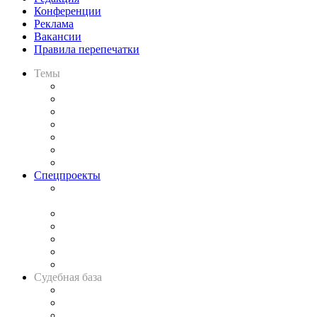
Конференции
Реклама
Вакансии
Правила перепечатки
Темы
Практика
Законодательство
Процесс
Исследования
Рынок юридических услуг
Юридическое сообщество
Важнейшие правовые темы в прессе
Спецпроекты
Подкаст «В здравом уме
и твёрдой памяти»
Legal Design
Банкротная панорама
Советы для литигаторов
Сговоры на торгах
Авто
Судебная база
Картотека арбитражных дел
Решения арбитражных судов
Календарь рассмотрения арбитражных дел