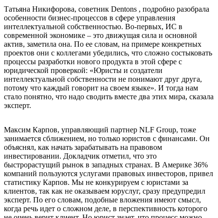
Татьяна Никифорова, советник Dentons , подробно разобрала
особенности бизнес-процессов в сфере управления
интеллектуальной собственностью. Во-первых, ИС в
современной экономике – это движущая сила и основной
актив, заметила она. По ее словам, на примере конкретных
проектов они с коллегами убедились, что сложно состыковать
процессы разработки нового продукта в этой сфере с
юридической проверкой: «Юристы и создатели
интеллектуальной собственности не понимают друг друга,
потому что каждый говорит на своем языке». И тогда нам
стало понятно, что надо сводить вместе два этих мира, сказала
эксперт.
Максим Карпов, управляющий партнер NLF Group, тоже
занимается сближением, но только юристов с финансами. Он
объяснял, как начать зарабатывать на правовом
инвестировании. Докладчик отметил, что это
быстрорастущий рынок в западных странах. В Америке 36%
компаний пользуются услугами правовых инвесторов, привел
статистику Карпов. Мы не конкурируем с юристами за
клиентов, так как не оказываем юруслуг, сразу предупредил
эксперт. По его словам, подобные вложения имеют смысл,
когда речь идет о сложном деле, в перспективность которого
не очень верит клиент. Но юрист знает, что процесс можно