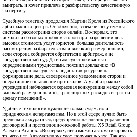
выиграть, и хочет привлечь к разбирательству качественную
экспертизу.
Судебную тематику продолжил Мартин Кролл из Российского
арбитражного центра. Он объяснил, зачем бизнесу нужны
системы рассмотрения споров онлайн. Во-первых, это
исходит из базовых проблем сторон при разрешении дел:
высокая стоимость услуг юристов, большая длительность
рассмотрения разбирательства и высокий размер пошлин,
если сторона собирается обратиться в арбитраж, а не
государственный суд. Да и сам суд сталкивается с
определенными трудностями, пояснил докладчик: «В
государственном суде есть недостаток ресурсов на
формирование дела, своевременное уведомление сторон и
оперативное составление протоколов. А у арбитражных
учреждений наблюдается серьезная конкуренция между собой,
высокий размер пошлины, транспортных расходов и трат на
аренду помещений».
Удобные технологии нужны не только судам, но и
юридическим департаментам. Но в этой сфере нужно быть
предельно аккуратным, предупредил начальник управления
договорной и претензионно-исковой работы X5 Retail Group
Алексей Агапов: «Во-первых, невозможно автоматизировать
то, чего нет. Автоматизируя хаос, получаешь хаос. Так что