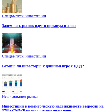
Спецвыпуск: инвестиции
Зачем весь рынок идет в премиум и люкс
Спецвыпуск: инвестиции
Готовы ли инвесторы к длинной игре с ЦОД?
Исследования рынка
Инвестиции в коммерческую недвижимость выросли на
37%: CMWP подвели итоги полугодия