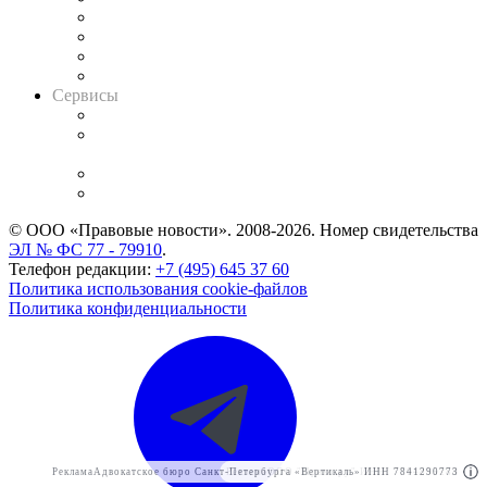
Досье судей
Информация о судах
RSS лента новостей
Вакансии для юристов
Сервисы
Справочно-правовая система
Casebook: мониторинг дел
и компаний
Caselook: поиск и анализ практики
CASE.ONE: управление юридической службой
© ООО «Правовые новости». 2008-2026.
Номер свидетельства
ЭЛ № ФС 77 - 79910
.
Телефон редакции:
+7 (495) 645 37 60
Политика использования cookie-файлов
Политика конфиденциальности
Реклама
Адвокатское бюро Санкт-Петербурга «Вертикаль» ИНН 7841290773
Реклама
ООО "Право.ру" ИНН: 7704835288