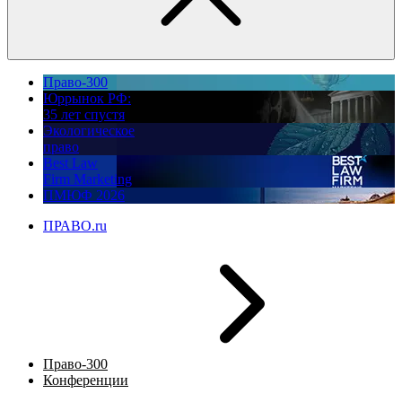
Право-300
Юррынок РФ:
35 лет спустя
Экологическое
право
Best Law
Firm Marketing
ПМЮФ 2026
ПРАВО.ru
Право-300
Конференции