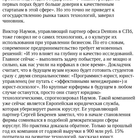
первых порах будет больше доверия к качественным
стартапам в этой сфере». Но это точно не приведет к
огосударствлению рынка таких технологий, заверил
чиновник.
Виктор Наумов, управляющий партнер офиса Dentons в СПб,
тоже говорил не о самих технологиях, а о культуре их
использования при управлении бизнесом. По его словам,
современное предпринимательство требует мгновенных
решений: «И это влияет на глубину и качество исследований.
Главное сейчас – выполнить задачу побыстрее, а не мощно и
сильно, как нас учили на юрфаках в свое время». Докладчик
считает, что в будущем вузам нужно будет готовить студентов
сразу с двумя специальностями: «Программист-юрист, юрист-
управленец (не путать с «эффективными менеджерами») и
юрист-психолог». Но крупные юрфирмы в будущем в любом
случае останутся, просто они станут юридико-
технологическими, спрогнозировал Наумов. Такой компанией
уже сейчас является Европейская юридическая служба,
которая уберизирует рынок юруслуг. Ее управляющий
партнер Сергей Бекренев заметил, что в начале становления
фирмы сомневался в подобной демократизации сферы
юруслуг. Но практика доказала обратное. Только за прошлый
год их компания от годовой выручки в 900 млн руб. 15%
потратила на развитие технологий, рассказал юрист.