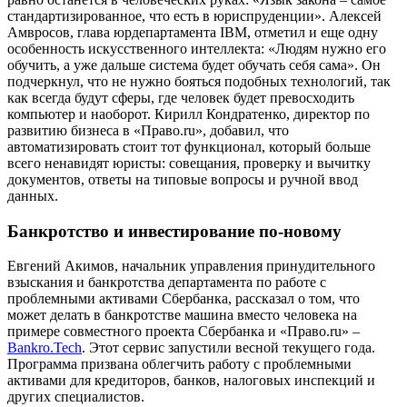
стандартизированное, что есть в юриспруденции». Алексей
Амвросов, глава юрдепартамента IBM, отметил и еще одну
особенность искусственного интеллекта: «Людям нужно его
обучить, а уже дальше система будет обучать себя сама». Он
подчеркнул, что не нужно бояться подобных технологий, так
как всегда будут сферы, где человек будет превосходить
компьютер и наоборот. Кирилл Кондратенко, директор по
развитию бизнеса в «Право.ru», добавил, что
автоматизировать стоит тот функционал, который больше
всего ненавидят юристы: совещания, проверку и вычитку
документов, ответы на типовые вопросы и ручной ввод
данных.
Банкротство и инвестирование по-новому
Евгений Акимов, начальник управления принудительного
взыскания и банкротства департамента по работе с
проблемными активами Сбербанка, рассказал о том, что
может делать в банкротстве машина вместо человека на
примере совместного проекта Сбербанка и «Право.ru» –
Bankro.Tech
. Этот сервис запустили весной текущего года.
Программа призвана облегчить работу с проблемными
активами для кредиторов, банков, налоговых инспекций и
других специалистов.