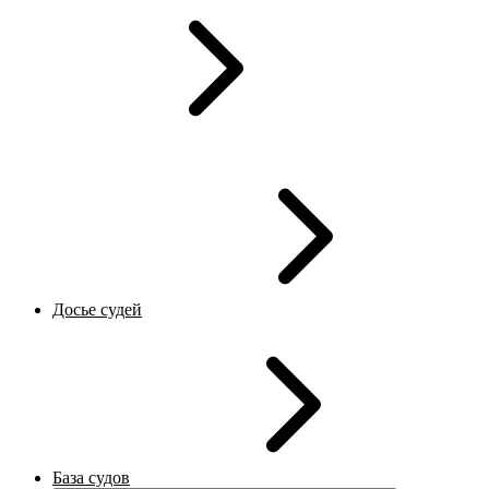
Досье судей
База судов