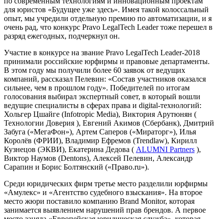
по современным технологиям и инновационным проектам
для юристов «Будущее уже здесь». Имея такой колоссальный
опыт, мы учредили отдельную премию по автоматизации, и я
очень рад, что конкурс Pravo LegalTech Leader тоже перешел в
разряд ежегодных, подчеркнул он.
Участие в конкурсе на звание Pravo LegalTech Leader-2018
принимали российские юрфирмы и правовые департаменты.
В этом году мы получили более 60 заявок от ведущих
компаний, рассказал Пелевин: «Состав участников оказался
сильнее, чем в прошлом году». Победителей по итогам
голосования выбирал экспертный совет, в который вошли
ведущие специалисты в сферах права и digital-технологий:
Хольгер Цшайге (Infotropic Media), Виктория Арутюнян (
Технологии Доверия
), Евгений Акимов (Сбербанк), Дмитрий
Забуга («МегаФон»), Артем Саперов («Мираторг»), Илья
Королёв (ФРИИ), Владимир Ефремов (Trendlaw), Кирилл
Кузнецов (ЭКВИ), Екатерина Дедова (
ALUMNI Partners
),
Виктор Наумов (Dentons), Алексей Пелевин, Александр
Сарапин и Борис Болтянский («Право.ru»).
Среди юридических фирм третье место разделили юрфирмы
«Амулекс» и «Агентство судебного взыскания». На второе
место жюри поставило компанию Brand Monitor, которая
занимается выявлением нарушений прав брендов. А первое
место заняла «Европейская юридическая служба», которая