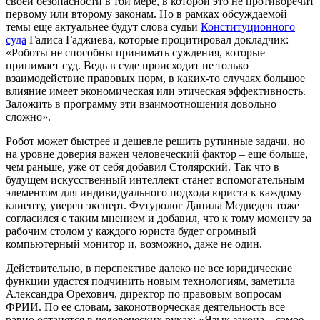
своей безопасности в той мере, в которой это не противоречит
первому или второму законам. Но в рамках обсуждаемой
темы еще актуальнее будут слова судьи
Конституционного
суда
Гадиса Гаджиева, которые процитировал докладчик:
«Роботы не способны принимать суждения, которые
принимает суд. Ведь в суде происходит не только
взаимодействие правовых норм, в каких-то случаях большое
влияние имеет экономическая или этическая эффективность.
Заложить в программу эти взаимоотношения довольно
сложно».
Робот может быстрее и дешевле решить рутинные задачи, но
на уровне доверия важен человеческий фактор – еще больше,
чем раньше, уже от себя добавил Столярский. Так что в
будущем искусственный интеллект станет вспомогательным
элементом для индивидуального подхода юриста к каждому
клиенту, уверен эксперт. Футуролог Данила Медведев тоже
согласился с таким мнением и добавил, что к тому моменту за
рабочим столом у каждого юриста будет огромный
компьютерный монитор и, возможно, даже не один.
Действительно, в перспективе далеко не все юридические
функции удастся подчинить новым технологиям, заметила
Александра Орехович, директор по правовым вопросам
ФРИИ. По ее словам, законотворческая деятельность все
равно останется в человеческих руках: «Язык закона – самое