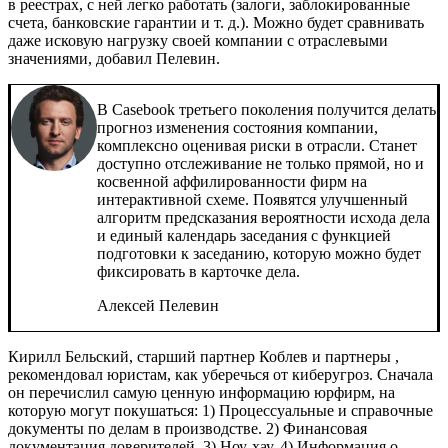
в реестрах, с ней легко работать (залоги, заблокированные
счета, банковские гарантии и т. д.). Можно будет сравнивать
даже исковую нагрузку своей компании с отраслевыми
значениями, добавил Пелевин.
В Casebook третьего поколения получится делать
прогноз изменения состояния компании,
комплексно оценивая риски в отрасли. Станет
доступно отслеживание не только прямой, но и
косвенной аффилированности фирм на
интерактивной схеме. Появятся улучшенный
алгоритм предсказания вероятности исхода дела
и единый календарь заседания с функцией
подготовки к заседанию, которую можно будет
фиксировать в карточке дела.
Алексей Пелевин
Кирилл Бельский, старший партнер
Коблев и партнеры
,
рекомендовал юристам, как уберечься от киберугроз. Сначала
он перечислил самую ценную информацию юрфирм, на
которую могут покушаться: 1) Процессуальные и справочные
документы по делам в производстве. 2) Финансовая
документация доверителей. 3) Ноу-хау. 4) Информация о