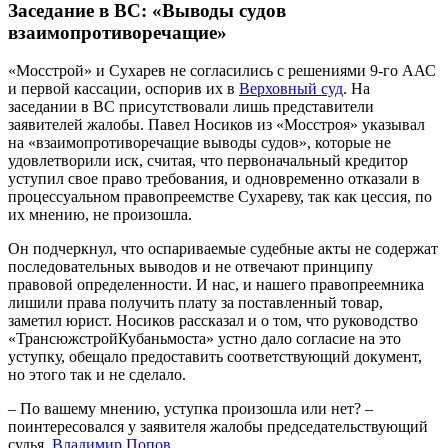
Заседание в ВС: «Выводы судов
взаимопротиворечащие»
«Мосстрой» и Сухарев не согласились с решениями 9-го ААС
и первой кассации, оспорив их в
Верховный суд
. На
заседании в ВС присутствовали лишь представители
заявителей жалобы. Павел Носиков из «Мосстроя» указывал
на «взаимопротиворечащие выводы судов», которые не
удовлетворили иск, считая, что первоначальный кредитор
уступил свое право требования, и одновременно отказали в
процессуальном правопреемстве Сухареву, так как цессия, по
их мнению, не произошла.
Он подчеркнул, что оспариваемые судебные акты не содержат
последовательных выводов и не отвечают принципу
правовой определенности. И нас, и нашего правопреемника
лишили права получить плату за поставленный товар,
заметил юрист. Носиков рассказал и о том, что руководство
«ТрансюжстройКубаньмоста» устно дало согласие на это
уступку, обещало предоставить соответствующий документ,
но этого так и не сделало.
– По вашему мнению, уступка произошла или нет? –
поинтересовался у заявителя жалобы председательствующий
судья,
Владимир Попов
.