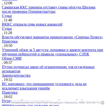
, 12:06
Самарская ККС приняла отставку главы облсуда Шилова
после проверки Генпрокуратуры
Судьи
, 11:48
ВККС открыла семь новых вакансий
Судьи
, 11:28
Власти обсуждают варианты приватизации «Сирены-Трэвел»
Практика
, 10:50
Утренний обзор за 5 августа: поправки о защите контента при
обучении нейросетей и правила «социальных» СЗПК
Обзор СМИ
, 09:37
Путин подписал закон об ограничениях для осужденных
релокантов
Законодательство
, 19:32
ВС напомнил, что прекращение уголовного дела не
исключает взыскания ущерба
Практика
, 18:02
Путин освободил государство от обязательной оферты
Реклама
Адвокатское бюро Санкт-Петербурга «Вертикаль» ИНН 7841290773
Реклама
АО"ПРАВО.РУ" ИНН: 7708095468
миноритариям при передаче акций