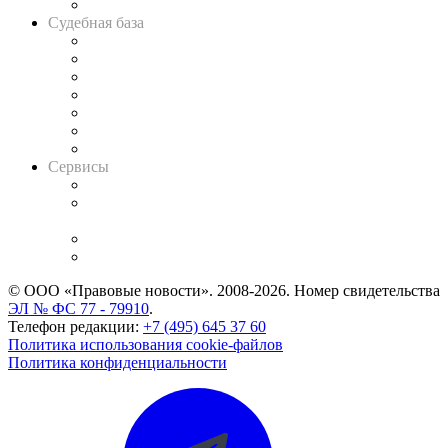
Авто
Судебная база
Картотека арбитражных дел
Решения арбитражных судов
Календарь рассмотрения арбитражных дел
Досье судей
Информация о судах
RSS лента новостей
Вакансии для юристов
Сервисы
Справочно-правовая система
Casebook: мониторинг дел
и компаний
Caselook: поиск и анализ практики
CASE.ONE: управление юридической службой
© ООО «Правовые новости». 2008-2026.
Номер свидетельства
ЭЛ № ФС 77 - 79910
.
Телефон редакции:
+7 (495) 645 37 60
Политика использования cookie-файлов
Политика конфиденциальности