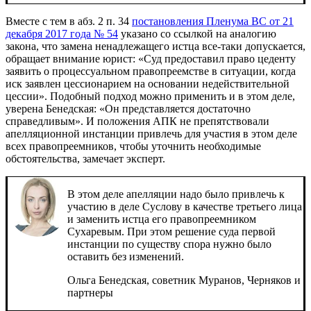
Вместе с тем в абз. 2 п. 34
постановления Пленума ВС от 21
декабря 2017 года № 54
указано со ссылкой на аналогию
закона, что замена ненадлежащего истца все-таки допускается,
обращает внимание юрист: «Суд предоставил право цеденту
заявить о процессуальном правопреемстве в ситуации, когда
иск заявлен цессионарием на основании недействительной
цессии». Подобный подход можно применить и в этом деле,
уверена Бенедская: «Он представляется достаточно
справедливым». И положения АПК не препятствовали
апелляционной инстанции привлечь для участия в этом деле
всех правопреемников, чтобы уточнить необходимые
обстоятельства, замечает эксперт.
В этом деле апелляции надо было привлечь к
участию в деле Суслову в качестве третьего лица
и заменить истца его правопреемником
Сухаревым. При этом решение суда первой
инстанции по существу спора нужно было
оставить без изменений.
Ольга Бенедская, советник
Муранов, Черняков и
партнеры