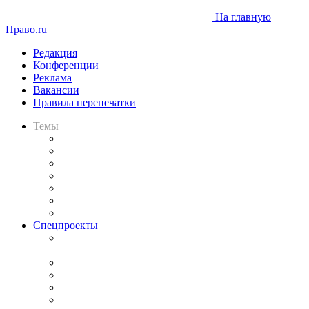
На главную
Право.ru
Редакция
Конференции
Реклама
Вакансии
Правила перепечатки
Темы
Практика
Законодательство
Процесс
Исследования
Рынок юридических услуг
Юридическое сообщество
Важнейшие правовые темы в прессе
Спецпроекты
Подкаст «В здравом уме
и твёрдой памяти»
Legal Design
Банкротная панорама
Советы для литигаторов
Сговоры на торгах