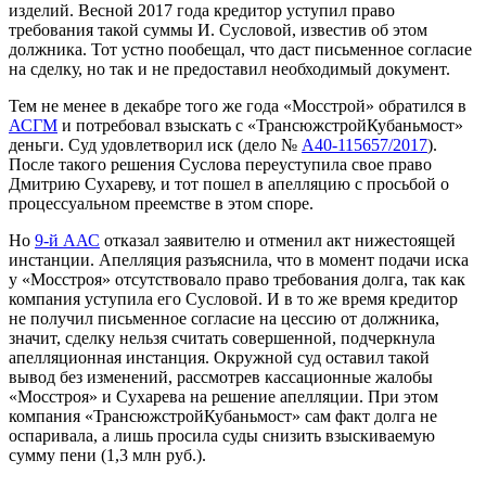
изделий. Весной 2017 года кредитор уступил право
требования такой суммы И. Сусловой, известив об этом
должника. Тот устно пообещал, что даст письменное согласие
на сделку, но так и не предоставил необходимый документ.
Тем не менее в декабре того же года «Мосстрой» обратился в
АСГМ
и потребовал взыскать с «ТрансюжстройКубаньмост»
деньги. Суд удовлетворил иск (дело №
А40-115657/2017
).
После такого решения Суслова переуступила свое право
Дмитрию Сухареву, и тот пошел в апелляцию с просьбой о
процессуальном преемстве в этом споре.
Но
9-й ААС
отказал заявителю и отменил акт нижестоящей
инстанции. Апелляция разъяснила, что в момент подачи иска
у «Мосстроя» отсутствовало право требования долга, так как
компания уступила его Сусловой. И в то же время кредитор
не получил письменное согласие на цессию от должника,
значит, сделку нельзя считать совершенной, подчеркнула
апелляционная инстанция. Окружной суд оставил такой
вывод без изменений, рассмотрев кассационные жалобы
«Мосстроя» и Сухарева на решение апелляции. При этом
компания «ТрансюжстройКубаньмост» сам факт долга не
оспаривала, а лишь просила суды снизить взыскиваемую
сумму пени (1,3 млн руб.).