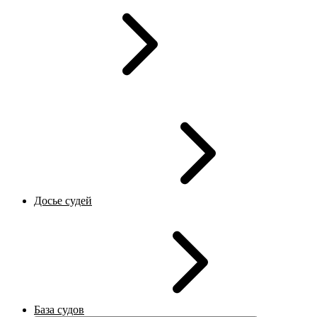
Досье судей
База судов