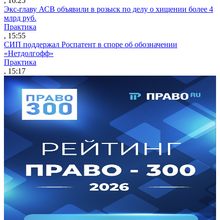
, 16:25
Экс-главу АСВ объявили в розыск по делу о хищении более 4
млрд руб.
Практика
, 15:55
СИП поддержал Роспатент в споре об обозначении
«Нетдолгофф»
Практика
, 15:17