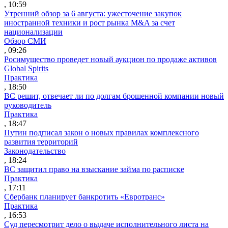
, 10:59
Утренний обзор за 6 августа: ужесточение закупок
иностранной техники и рост рынка M&A за счет
национализации
Обзор СМИ
, 09:26
Росимущество проведет новый аукцион по продаже активов
Global Spirits
Практика
, 18:50
ВС решит, отвечает ли по долгам брошенной компании новый
руководитель
Практика
, 18:47
Путин подписал закон о новых правилах комплексного
развития территорий
Законодательство
, 18:24
ВС защитил право на взыскание займа по расписке
Практика
, 17:11
Сбербанк планирует банкротить «Евротранс»
Практика
, 16:53
Суд пересмотрит дело о выдаче исполнительного листа на