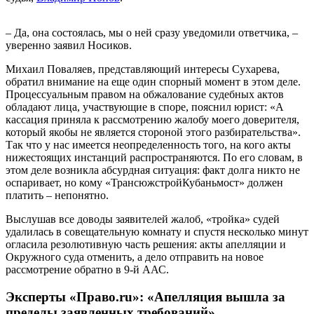
– Да, она состоялась, мы о ней сразу уведомили ответчика, –
уверенно заявил Носиков.
Михаил Поваляев, представляющий интересы Сухарева,
обратил внимание на еще один спорный момент в этом деле.
Процессуальным правом на обжалование судебных актов
обладают лица, участвующие в споре, пояснил юрист: «А
кассация приняла к рассмотрению жалобу моего доверителя,
который якобы не является стороной этого разбирательства».
Так что у нас имеется неопределенность того, на кого акты
нижестоящих инстанций распространяются. По его словам, в
этом деле возникла абсурдная ситуация: факт долга никто не
оспаривает, но кому «ТрансюжстройКубаньмост» должен
платить – непонятно.
Выслушав все доводы заявителей жалоб, «тройка» судей
удалилась в совещательную комнату и спустя несколько минут
огласила резолютивную часть решения: акты апелляции и
Окружного суда отменить, а дело отправить на новое
рассмотрение обратно в 9-й ААС.
Эксперты «Право.ru»: «Апелляция вышла за
пределы заявленных требований»