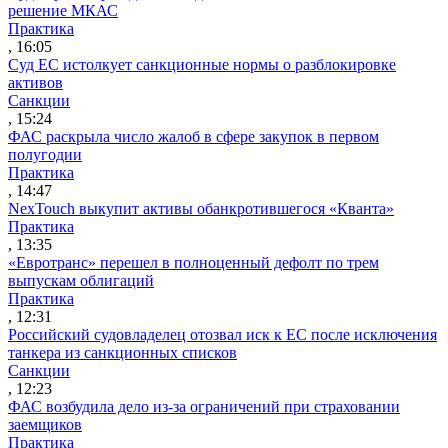
решение МКАС
Практика
, 16:05
Суд ЕС истолкует санкционные нормы о разблокировке
активов
Санкции
, 15:24
ФАС раскрыла число жалоб в сфере закупок в первом
полугодии
Практика
, 14:47
NexTouch выкупит активы обанкротившегося «Кванта»
Практика
, 13:35
«Евротранс» перешел в полноценный дефолт по трем
выпускам облигаций
Практика
, 12:31
Российский судовладелец отозвал иск к ЕС после исключения
танкера из санкционных списков
Санкции
, 12:23
ФАС возбудила дело из-за ограничений при страховании
заемщиков
Практика