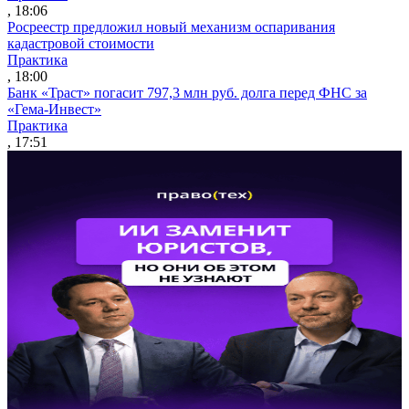
, 18:06
Росреестр предложил новый механизм оспаривания
кадастровой стоимости
Практика
, 18:00
Банк «Траст» погасит 797,3 млн руб. долга перед ФНС за
«Гема-Инвест»
Практика
, 17:51