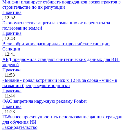
Минфин планирует отбирать подрядчиков госконтрактов в
строительстве по их репутации
Практика
, 12:52
Экономколлегия защитила компанию от переплаты за
пользование землей
Практика
, 12:43
Великобритания расширила антироссийские санкции
Санкции
, 12:41
АБД предложила стандарт синтетических данных для ИИ-
моделей
Практика
, 11:53
«Билайн» подал встречный иск к Т2 из-за слова «микс» в
названии бренда мультиподписки
Практика
, 11:44
ФАС запретила наружную рекламу Fonbet
Практика
, 11:23
IT-бизнес просит упростить использование данных граждан
для обучения ИИ
Законодательство