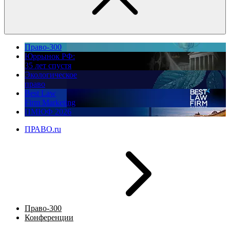
Право-300
Юррынок РФ:
35 лет спустя
Экологическое
право
Best Law
Firm Marketing
ПМЮФ 2026
ПРАВО.ru
Право-300
Конференции